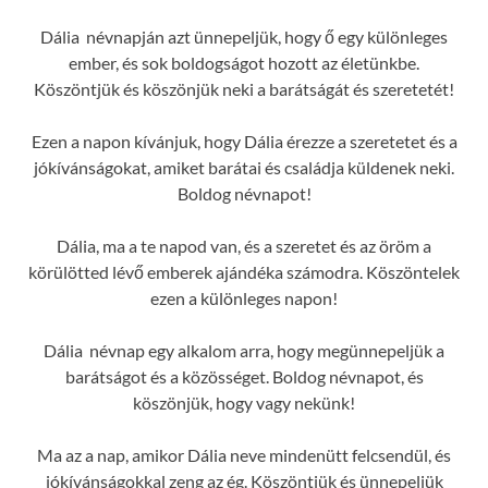
Dália névnapján azt ünnepeljük, hogy ő egy különleges
ember, és sok boldogságot hozott az életünkbe.
Köszöntjük és köszönjük neki a barátságát és szeretetét!
Ezen a napon kívánjuk, hogy Dália érezze a szeretetet és a
jókívánságokat, amiket barátai és családja küldenek neki.
Boldog névnapot!
Dália, ma a te napod van, és a szeretet és az öröm a
körülötted lévő emberek ajándéka számodra. Köszöntelek
ezen a különleges napon!
Dália névnap egy alkalom arra, hogy megünnepeljük a
barátságot és a közösséget. Boldog névnapot, és
köszönjük, hogy vagy nekünk!
Ma az a nap, amikor Dália neve mindenütt felcsendül, és
jókívánságokkal zeng az ég. Köszöntjük és ünnepeljük