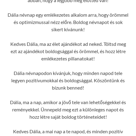
abban, hogy a legjobb még előtted van!
Dália névnap egy emlékezetes alkalom arra, hogy örömmel
és optimizmussal nézz előre. Boldog névnapot és sok
sikert kívánunk!
Kedves Dália, ma az élet ajándékot ad neked. Töltsd meg
ezt az ajándékot boldogsággal és örömmel, és hozz létre
emlékezetes pillanatokat!
Dália névnapodon kívánjuk, hogy minden napod tele
legyen pozitívumokkal és boldogsággal. Köszöntünk és
bízunk benned!
Dália, ma a nap, amikor a jövő tele van lehetőségekkel és
reményekkel. Ünnepeld meg ezt a különleges napot és
hozz létre saját boldog történeteidet!
Kedves Dália, a mai nap a te napod, és minden pozitív