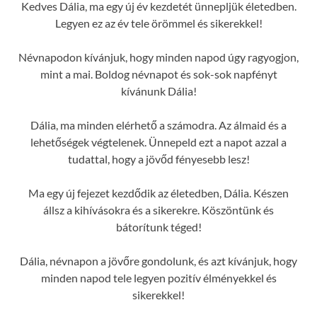
Kedves Dália, ma egy új év kezdetét ünnepljük életedben.
Legyen ez az év tele örömmel és sikerekkel!
Névnapodon kívánjuk, hogy minden napod úgy ragyogjon,
mint a mai. Boldog névnapot és sok-sok napfényt
kívánunk Dália!
Dália, ma minden elérhető a számodra. Az álmaid és a
lehetőségek végtelenek. Ünnepeld ezt a napot azzal a
tudattal, hogy a jövőd fényesebb lesz!
Ma egy új fejezet kezdődik az életedben, Dália. Készen
állsz a kihívásokra és a sikerekre. Köszöntünk és
bátorítunk téged!
Dália, névnapon a jövőre gondolunk, és azt kívánjuk, hogy
minden napod tele legyen pozitív élményekkel és
sikerekkel!