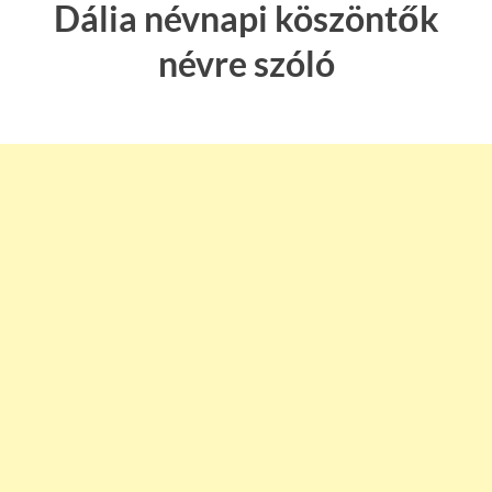
Dália névnapi köszöntők
névre szóló