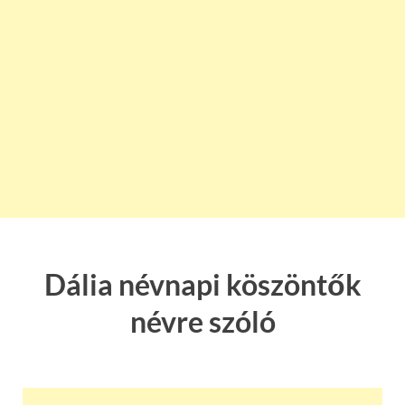
Dália névnapi köszöntők
névre szóló