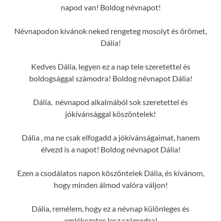
napod van! Boldog névnapot!
Névnapodon kívánok neked rengeteg mosolyt és örömet,
Dália!
Kedves Dália, legyen ez a nap tele szeretettel és
boldogsággal számodra! Boldog névnapot Dália!
Dália, névnapod alkalmából sok szeretettel és
jókívánsággal köszöntelek!
Dália , ma ne csak elfogadd a jókívánságaimat, hanem
élvezd is a napot! Boldog névnapot Dália!
Ezen a csodálatos napon köszöntelek Dália, és kívánom,
hogy minden álmod valóra váljon!
Dália, remélem, hogy ez a névnap különleges és
emlékezetes lesz számodra!