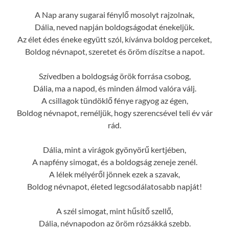
A Nap arany sugarai fénylő mosolyt rajzolnak,
Dália, neved napján boldogságodat énekeljük.
Az élet édes éneke együtt szól, kívánva boldog perceket,
Boldog névnapot, szeretet és öröm díszítse a napot.
Szívedben a boldogság örök forrása csobog,
Dália, ma a napod, és minden álmod valóra válj.
A csillagok tündöklő fénye ragyog az égen,
Boldog névnapot, reméljük, hogy szerencsével teli év vár
rád.
Dália, mint a virágok gyönyörű kertjében,
A napfény simogat, és a boldogság zeneje zenél.
A lélek mélyéről jönnek ezek a szavak,
Boldog névnapot, életed legcsodálatosabb napját!
A szél simogat, mint hűsítő szellő,
Dália, névnapodon az öröm rózsákká szebb.