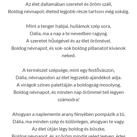
Az élet dallamában szeretet és öröm száll,
Boldog névnapot, életed legjobb része tartson még sokáig.
Mint a tenger habjai, hullámok szép sora,
Dália, ma a nap a te nevedben ragyog.
A szeretet hűségével és az élet örömével,
Boldog névnapot, és sok-sok boldog pillanatot kívánok
neked.
A természet szépsége, mint egy festővászon,
Dália, névnapodon az élet legszebb ajándékot adja.
A virágok színes palettáján a boldogság mosolyog,
Boldog névnapot, és minden nap örömmel teli legyen
számodra!
Ahogyan a naplemente arany fényében pompázik a tó,
Dália, ma minden szép és különleges, ahogyan te vagy.
Az élet útján légy boldog és büszke,
Boldog névnapot, és az öröm mindig veled legyen, édes