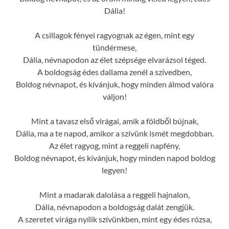
Dália!
A csillagok fényei ragyognak az égen, mint egy
tündérmese,
Dália, névnapodon az élet szépsége elvarázsol téged.
A boldogság édes dallama zenél a szívedben,
Boldog névnapot, és kívánjuk, hogy minden álmod valóra
váljon!
Mint a tavasz első virágai, amik a földből bújnak,
Dália, ma a te napod, amikor a szívünk ismét megdobban.
Az élet ragyog, mint a reggeli napfény,
Boldog névnapot, és kívánjuk, hogy minden napod boldog
legyen!
Mint a madarak dalolása a reggeli hajnalon,
Dália, névnapodon a boldogság dalát zengjük.
A szeretet virága nyílik szívünkben, mint egy édes rózsa,