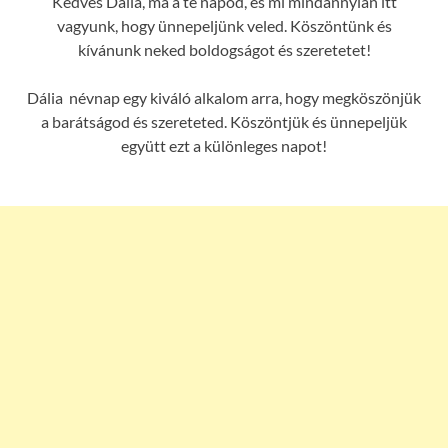
Kedves Dália, ma a te napod, és mi mindannyian itt
vagyunk, hogy ünnepeljünk veled. Köszöntünk és
kívánunk neked boldogságot és szeretetet!
Dália névnap egy kiváló alkalom arra, hogy megköszönjük
a barátságod és szereteted. Köszöntjük és ünnepeljük
együtt ezt a különleges napot!