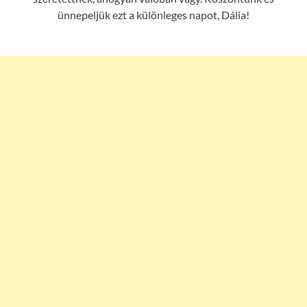
ünnepeljük ezt a különleges napot, Dália!