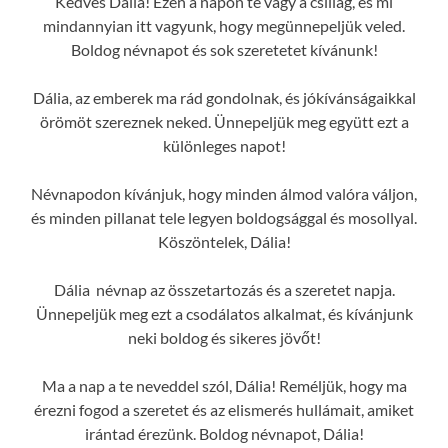
Kedves Dália! Ezen a napon te vagy a csillag, és mi
mindannyian itt vagyunk, hogy megünnepeljük veled.
Boldog névnapot és sok szeretetet kívánunk!
Dália, az emberek ma rád gondolnak, és jókívánságaikkal
örömöt szereznek neked. Ünnepeljük meg együtt ezt a
különleges napot!
Névnapodon kívánjuk, hogy minden álmod valóra váljon,
és minden pillanat tele legyen boldogsággal és mosollyal.
Köszöntelek, Dália!
Dália névnap az összetartozás és a szeretet napja.
Ünnepeljük meg ezt a csodálatos alkalmat, és kívánjunk
neki boldog és sikeres jövőt!
Ma a nap a te neveddel szól, Dália! Reméljük, hogy ma
érezni fogod a szeretet és az elismerés hullámait, amiket
irántad érezünk. Boldog névnapot, Dália!