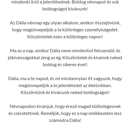
mindenki örül a jelenlétednek. Boldog névnapot és sok
boldogságot kívánunk!
Az Dália névnap egy olyan alkalom, amikor összejövünk,
hogy megünnepeljük a te különleges személyiségedet.
Köszöntelek ezen a különleges napon!
Ma az a nap, amikor Dália neve mindenhol felcsendül, és
jókívánságokkal zeng az ég. Köszöntelek és kívánok neked
boldog és sikeres évet!
Dália, ma a te napod, és mi mindannyian itt vagyunk, hogy
megünnepeljük a te jelenlétedet az életünkben.
Köszöntünk és kívánunk neked boldogságot!
Névnapodon kívánjuk, hogy érezd magad különlegesnek
és szeretettnek. Reméljük, hogy ez a nap emlékezetes lesz
számodra Dália!