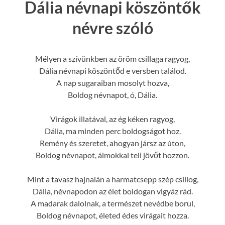
Dália névnapi köszöntők
névre szóló
Mélyen a szívünkben az öröm csillaga ragyog,
Dália névnapi köszöntőd e versben találod.
A nap sugaraiban mosolyt hozva,
Boldog névnapot, ó, Dália.
Virágok illatával, az ég kéken ragyog,
Dália, ma minden perc boldogságot hoz.
Remény és szeretet, ahogyan jársz az úton,
Boldog névnapot, álmokkal teli jövőt hozzon.
Mint a tavasz hajnalán a harmatcsepp szép csillog,
Dália, névnapodon az élet boldogan vigyáz rád.
A madarak dalolnak, a természet nevédbe borul,
Boldog névnapot, életed édes virágait hozza.