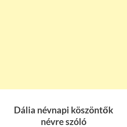
Dália névnapi köszöntők
névre szóló