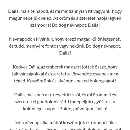
Dália, ma a te napod, és mi mindannyian itt vagyunk, hogy
megünnepeljük veled. Az öröm és a szeretet napja legyen
számodra! Boldog névnapot, Dália!
Névnapodon kívánjuk, hogy érezd magad különlegesnek,
és tudd, mennyire fontos vagy nekünk. Boldog névnapot,
Dália!
Kedves Dália, az emberek ma azért jöttek össze, hogy
jókívánságokkal és szeretettel örvendeztessenek meg
téged. Köszöntünk és kívánunk neked boldogságot!
Dália, ma a nap a te neveddel szól, és mi örömmel és
szeretettel gondolunk rád. Ünnepeljük együtt ezt a
különleges napot! Boldog névnapot, Dália!
Dália névnap alkalmából köszöntjük és ünnepeljük a
barátságodat és az összetartozásunkat. Boldog névnapot