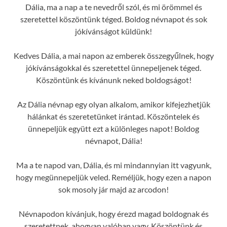
Dália, ma a nap a te nevedről szól, és mi örömmel és
szeretettel köszöntünk téged. Boldog névnapot és sok
jókívánságot küldünk!
Kedves Dália, a mai napon az emberek összegyűlnek, hogy
jókívánságokkal és szeretettel ünnepeljenek téged.
Köszöntünk és kívánunk neked boldogságot!
Az Dália névnap egy olyan alkalom, amikor kifejezhetjük
hálánkat és szeretetünket irántad. Köszöntelek és
ünnepeljük együtt ezt a különleges napot! Boldog
névnapot, Dália!
Ma a te napod van, Dália, és mi mindannyian itt vagyunk,
hogy megünnepeljük veled. Reméljük, hogy ezen a napon
sok mosoly jár majd az arcodon!
Névnapodon kívánjuk, hogy érezd magad boldognak és
szeretettnek, ahogyan valóban vagy. Köszöntünk és