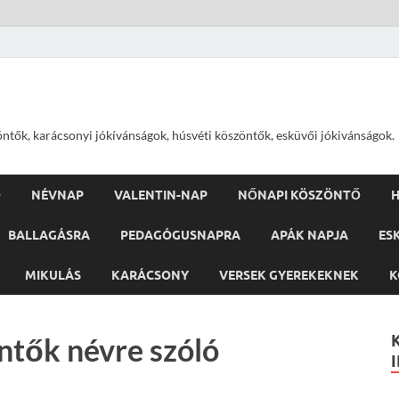
öntők, karácsonyi jókívánságok, húsvéti köszöntők, esküvői jókivánságok.
Ő
NÉVNAP
VALENTIN-NAP
NŐNAPI KÖSZÖNTŐ
H
BALLAGÁSRA
PEDAGÓGUSNAPRA
APÁK NAPJA
ES
MIKULÁS
KARÁCSONY
VERSEK GYEREKEKNEK
K
ntők névre szóló