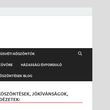
ÚSVÉTI KÖSZÖNTŐK
KÜVŐRE
HÁZASSÁGI ÉVFORDULÓ
ÖSZÖNTÉSEK BLOG
KÖSZÖNTÉSEK, JÓKÍVÁNSÁGOK,
IDÉZETEK: