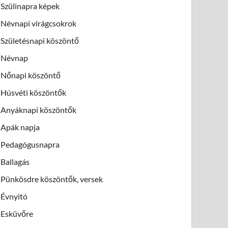
Szülinapra képek
Névnapi virágcsokrok
Születésnapi köszöntő
Névnap
Nőnapi köszöntő
Húsvéti köszöntők
Anyáknapi köszöntők
Apák napja
Pedagógusnapra
Ballagás
Pünkösdre köszöntők, versek
Évnyitó
Esküvőre