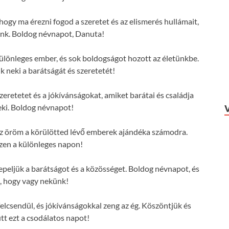
hogy ma érezni fogod a szeretet és az elismerés hullámait,
ünk. Boldog névnapot, Danuta!
lönleges ember, és sok boldogságot hozott az életünkbe.
 neki a barátságát és szeretetét!
eretetet és a jókívánságokat, amiket barátai és családja
ki. Boldog névnapot!
 az öröm a körülötted lévő emberek ajándéka számodra.
zen a különleges napon!
eljük a barátságot és a közösséget. Boldog névnapot, és
, hogy vagy nekünk!
lcsendül, és jókívánságokkal zeng az ég. Köszöntjük és
tt ezt a csodálatos napot!