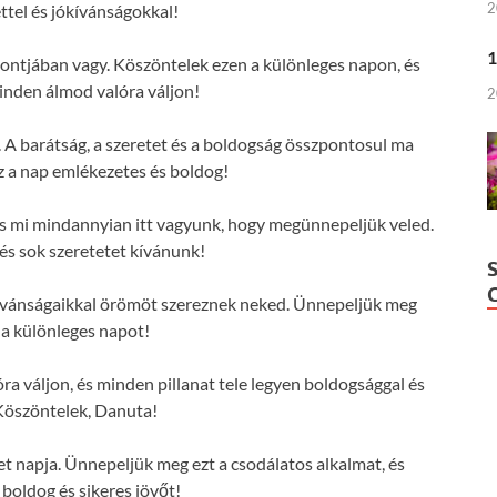
2
ttel és jókívánságokkal!
1
ontjában vagy. Köszöntelek ezen a különleges napon, és
nden álmod valóra váljon!
2
A barátság, a szeretet és a boldogság összpontosul ma
z a nap emlékezetes és boldog!
 és mi mindannyian itt vagyunk, hogy megünnepeljük veled.
s sok szeretetet kívánunk!
ívánságaikkal örömöt szereznek neked. Ünnepeljük meg
 a különleges napot!
 váljon, és minden pillanat tele legyen boldogsággal és
Köszöntelek, Danuta!
t napja. Ünnepeljük meg ezt a csodálatos alkalmat, és
 boldog és sikeres jövőt!