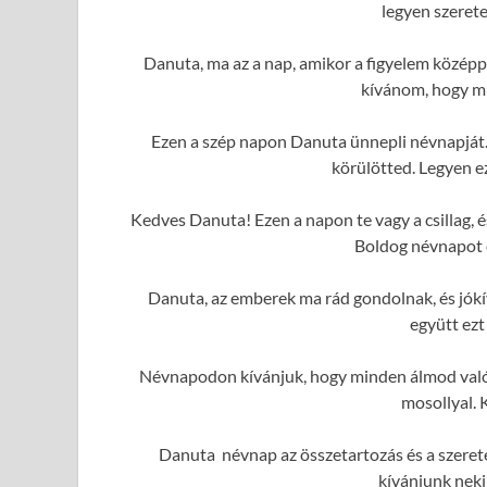
legyen szerete
Danuta, ma az a nap, amikor a figyelem középp
kívánom, hogy mi
Ezen a szép napon Danuta ünnepli névnapját. 
körülötted. Legyen e
Kedves Danuta! Ezen a napon te vagy a csillag,
Boldog névnapot é
Danuta, az emberek ma rád gondolnak, és jók
együtt ezt
Névnapodon kívánjuk, hogy minden álmod valóra
mosollyal. 
Danuta névnap az összetartozás és a szerete
kívánjunk neki