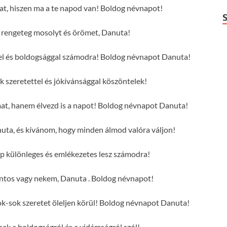
at, hiszen ma a te napod van! Boldog névnapot!
rengeteg mosolyt és örömet, Danuta!
tel és boldogsággal számodra! Boldog névnapot Danuta!
szeretettel és jókívánsággal köszöntelek!
mat, hanem élvezd is a napot! Boldog névnapot Danuta!
uta, és kívánom, hogy minden álmod valóra váljon!
p különleges és emlékezetes lesz számodra!
ntos vagy nekem, Danuta . Boldog névnapot!
-sok szeretet öleljen körül! Boldog névnapot Danuta!
sak a boldogságról és a vidámságról szól!