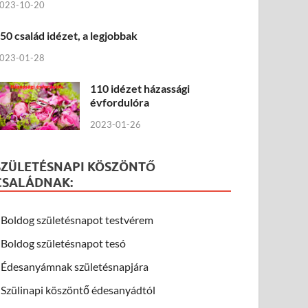
023-10-20
50 család idézet, a legjobbak
023-01-28
110 idézet házassági
évfordulóra
2023-01-26
SZÜLETÉSNAPI KÖSZÖNTŐ
CSALÁDNAK:
Boldog születésnapot testvérem
Boldog születésnapot tesó
Édesanyámnak születésnapjára
Szülinapi köszöntő édesanyádtól