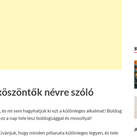
köszöntők névre szóló
és mi sem hagyhatjuk ki ezt a különleges alkalmat! Boldog
z a nap tele lesz boldogsággal és mosollyal!
A
ívánjuk, hogy minden pillanata különleges legyen, és tele