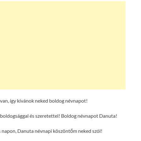
van, így kívánok neked boldog névnapot!
boldogsággal és szeretettel! Boldog névnapot Danuta!
es napon, Danuta névnapi köszöntőm neked szól!