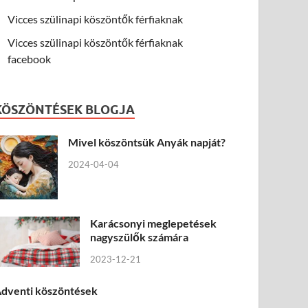
Vicces szülinapi köszöntők férfiaknak
Vicces szülinapi köszöntők férfiaknak
facebook
KÖSZÖNTÉSEK BLOGJA
Mivel köszöntsük Anyák napját?
2024-04-04
Karácsonyi meglepetések
nagyszülők számára
2023-12-21
dventi köszöntések