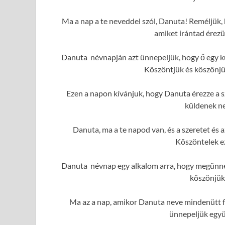
Ma a nap a te neveddel szól, Danuta! Reméljük, 
amiket irántad érez
Danuta névnapján azt ünnepeljük, hogy ő egy kü
Köszöntjük és köszönjük
Ezen a napon kívánjuk, hogy Danuta érezze a sz
küldenek ne
Danuta, ma a te napod van, és a szeretet és
Köszöntelek e
Danuta névnap egy alkalom arra, hogy megünnep
köszönjük
Ma az a nap, amikor Danuta neve mindenütt fe
ünnepeljük együ