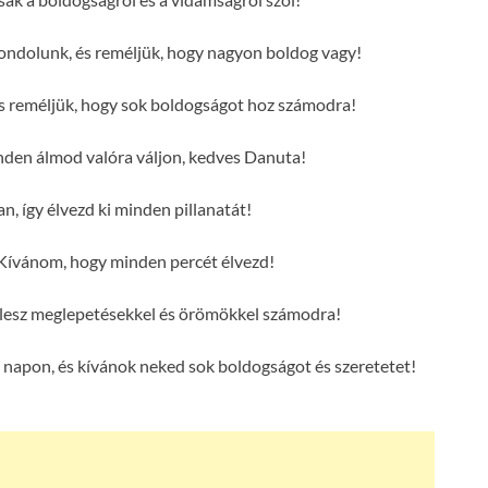
ondolunk, és reméljük, hogy nagyon boldog vagy!
s reméljük, hogy sok boldogságot hoz számodra!
en álmod valóra váljon, kedves Danuta!
n, így élvezd ki minden pillanatát!
Kívánom, hogy minden percét élvezd!
 lesz meglepetésekkel és örömökkel számodra!
napon, és kívánok neked sok boldogságot és szeretetet!