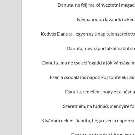
Danuta, ne félj ma kényeztetni magad
Névnapodon kívánok neked 
Kedves Danuta, legyen ez a nap tele szeretet
Danuta, névnapod alkalmából sok 
Danuta , ma ne csak elfogadd a jókívánságai
Ezen a csodálatos napon köszöntelek Dan
Danuta, remélem, hogy ez a névna
Szeretném, ha tudnád, mennyire fo
Kívánom neked Danuta, hogy ezen a napon sok
Danuta, ne feledd el, hogy ma c