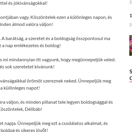
2
ttel és jókívánságokkal!
1
pontjában vagy. Köszöntelek ezen a különleges napon, és
nden álmod valóra váljon!
2
 A barátság, a szeretet és a boldogság összpontosul ma
z a nap emlékezetes és boldog!
 és mi mindannyian itt vagyunk, hogy megünnepeljük veled.
s sok szeretetet kívánunk!
kívánságaikkal örömöt szereznek neked. Ünnepeljük meg
 a különleges napot!
 váljon, és minden pillanat tele legyen boldogsággal és
Köszöntelek, Délibáb!
et napja. Ünnepeljük meg ezt a csodálatos alkalmat, és
 boldog és sikeres jövőt!