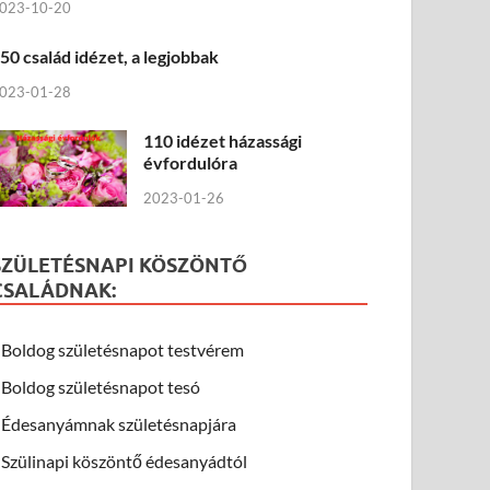
023-10-20
50 család idézet, a legjobbak
023-01-28
110 idézet házassági
évfordulóra
2023-01-26
SZÜLETÉSNAPI KÖSZÖNTŐ
CSALÁDNAK:
Boldog születésnapot testvérem
Boldog születésnapot tesó
Édesanyámnak születésnapjára
Szülinapi köszöntő édesanyádtól