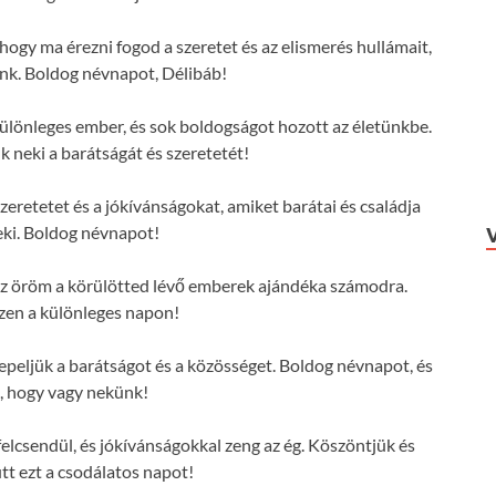
hogy ma érezni fogod a szeretet és az elismerés hullámait,
nk. Boldog névnapot, Délibáb!
ülönleges ember, és sok boldogságot hozott az életünkbe.
 neki a barátságát és szeretetét!
zeretetet és a jókívánságokat, amiket barátai és családja
ki. Boldog névnapot!
s az öröm a körülötted lévő emberek ajándéka számodra.
zen a különleges napon!
eljük a barátságot és a közösséget. Boldog névnapot, és
, hogy vagy nekünk!
elcsendül, és jókívánságokkal zeng az ég. Köszöntjük és
tt ezt a csodálatos napot!