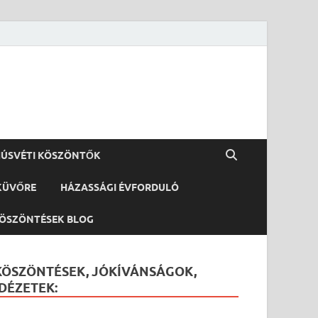
ÚSVÉTI KÖSZÖNTŐK
KÜVŐRE
HÁZASSÁGI ÉVFORDULÓ
ÖSZÖNTÉSEK BLOG
KÖSZÖNTÉSEK, JÓKÍVÁNSÁGOK,
IDÉZETEK: