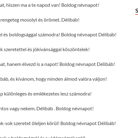
dat, hiszen ma a te napod van! Boldog névnapot!
engeteg mosolyt és örömet, Délibáb!
tel és boldogsággal számodra! Boldog névnapot Délibáb!
 szeretettel és jókívánsággal köszöntelek!
mat, hanem élvezd is a napot! Boldog névnapot Délibáb!
báb, és kívánom, hogy minden álmod valóra váljon!
p különleges és emlékezetes lesz számodra!
ntos vagy nekem, Délibáb . Boldog névnapot!
-sok szeretet öleljen körül! Boldog névnapot Délibáb!
csak a boldogságról és a vidámságról szól!