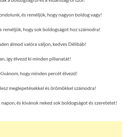
ondolunk, és reméljük, hogy nagyon boldog vagy!
és reméljük, hogy sok boldogságot hoz számodra!
en álmod valóra váljon, kedves Délibáb!
n, így élvezd ki minden pillanatát!
Kívánom, hogy minden percét élvezd!
e lesz meglepetésekkel és örömökkel számodra!
 napon, és kívánok neked sok boldogságot és szeretetet!