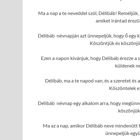
Ma a nap a te neveddel szól, Délibáb! Reméljük, 
amiket irántad érezü
Délibáb névnapján azt ünnepeljük, hogy ő egy k
Köszöntjük és köszönjük
Ezen a napon kívánjuk, hogy Délibáb érezze a s
küldenek ne
Délibáb, ma a te napod van, és a szeretet é
Köszöntelek e
Délibáb névnap egy alkalom arra, hogy megünnep
köszönjük
Ma az a nap, amikor Délibáb neve mindenütt f
ünnepeljük együ