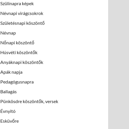
Szülinapra képek
Névnapi virágcsokrok
Születésnapi köszöntő
Névnap
Nőnapi köszöntő
Húsvéti köszöntők
Anyáknapi köszöntők
Apák napja
Pedagógusnapra
Ballagás
Pünkösdre köszöntők, versek
Évnyitó
Esküvőre