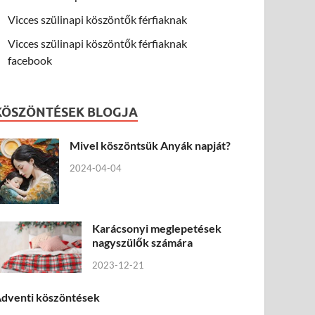
Vicces szülinapi köszöntők férfiaknak
Vicces szülinapi köszöntők férfiaknak
facebook
KÖSZÖNTÉSEK BLOGJA
Mivel köszöntsük Anyák napját?
2024-04-04
Karácsonyi meglepetések
nagyszülők számára
2023-12-21
dventi köszöntések