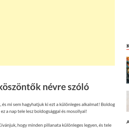
köszöntők névre szóló
 és mi sem hagyhatjuk ki ezt a különleges alkalmat! Boldog
ez a nap tele lesz boldogsággal és mosollyal!
A
ívánjuk, hogy minden pillanata különleges legyen, és tele