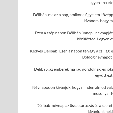
legyen szerete
Délibáb, ma az a nap, amikor a figyelem közép
kívánom, hogy mi
Ezen a szép napon Délibáb ünnepli névnapját.
körülötted. Legyen e
Kedves Délibáb! Ezen a napon te vagy a csillag,
Boldog névnapot é
Délibáb, az emberek ma rád gondolnak, és jó
együtt ezt
Névnapodon kívánjuk, hogy minden álmod valóra
mosollyal. 
Délibáb névnap az összetartozás és a szeret
kívánjunk neki