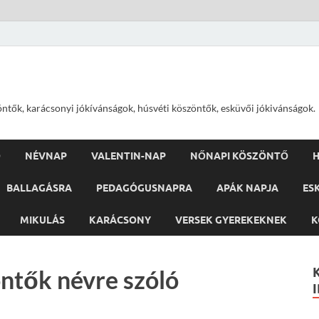
öntők, karácsonyi jókívánságok, húsvéti köszöntők, esküvői jókivánságok.
Ő
NÉVNAP
VALENTIN-NAP
NŐNAPI KÖSZÖNTŐ
H
BALLAGÁSRA
PEDAGÓGUSNAPRA
APÁK NAPJA
ES
MIKULÁS
KARÁCSONY
VERSEK GYEREKEKNEK
K
ntők névre szóló