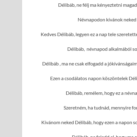
Délibáb, ne félj ma kényeztetni maga
Névnapodon kívánok neked r
Kedves Délibáb, legyen ez a nap tele szeretet
Délibáb, névnapod alkalmából sok
Délibáb , ma ne csak elfogadd a jókívánságai
Ezen a csodálatos napon köszöntelek Déli
Délibáb, remélem, hogy ez a névna
Szeretném, ha tudnád, mennyire fo
Kívánom neked Délibáb, hogy ezen a napon sok
Délibáb, ne feledd el, hogy ma 