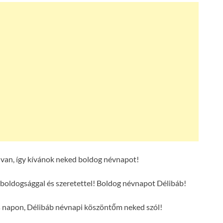
van, így kívánok neked boldog névnapot!
boldogsággal és szeretettel! Boldog névnapot Délibáb!
s napon, Délibáb névnapi köszöntőm neked szól!