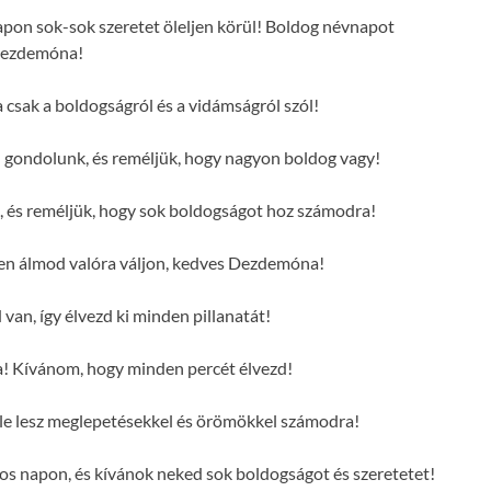
on sok-sok szeretet öleljen körül! Boldog névnapot
ezdemóna!
 csak a boldogságról és a vidámságról szól!
gondolunk, és reméljük, hogy nagyon boldog vagy!
 és reméljük, hogy sok boldogságot hoz számodra!
n álmod valóra váljon, kedves Dezdemóna!
an, így élvezd ki minden pillanatát!
 Kívánom, hogy minden percét élvezd!
le lesz meglepetésekkel és örömökkel számodra!
s napon, és kívánok neked sok boldogságot és szeretetet!