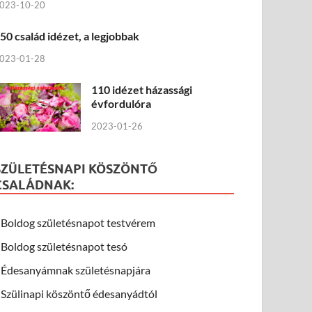
023-10-20
50 család idézet, a legjobbak
023-01-28
110 idézet házassági
évfordulóra
2023-01-26
SZÜLETÉSNAPI KÖSZÖNTŐ
CSALÁDNAK:
Boldog születésnapot testvérem
Boldog születésnapot tesó
Édesanyámnak születésnapjára
Szülinapi köszöntő édesanyádtól