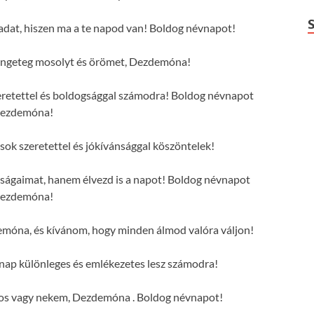
dat, hiszen ma a te napod van! Boldog névnapot!
ngeteg mosolyt és örömet, Dezdemóna!
eretettel és boldogsággal számodra! Boldog névnapot
ezdemóna!
k szeretettel és jókívánsággal köszöntelek!
ságaimat, hanem élvezd is a napot! Boldog névnapot
ezdemóna!
móna, és kívánom, hogy minden álmod valóra váljon!
ap különleges és emlékezetes lesz számodra!
tos vagy nekem, Dezdemóna . Boldog névnapot!