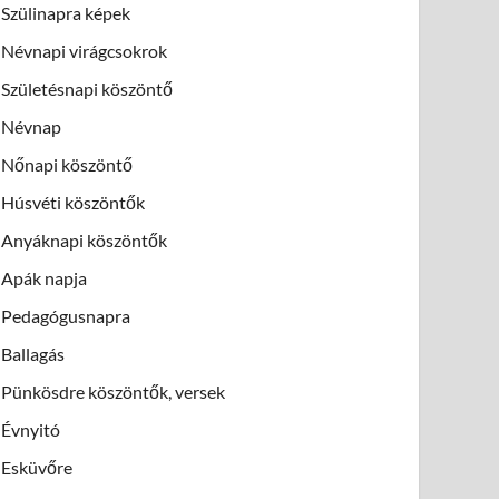
Szülinapra képek
Névnapi virágcsokrok
Születésnapi köszöntő
Névnap
Nőnapi köszöntő
Húsvéti köszöntők
Anyáknapi köszöntők
Apák napja
Pedagógusnapra
Ballagás
Pünkösdre köszöntők, versek
Évnyitó
Esküvőre