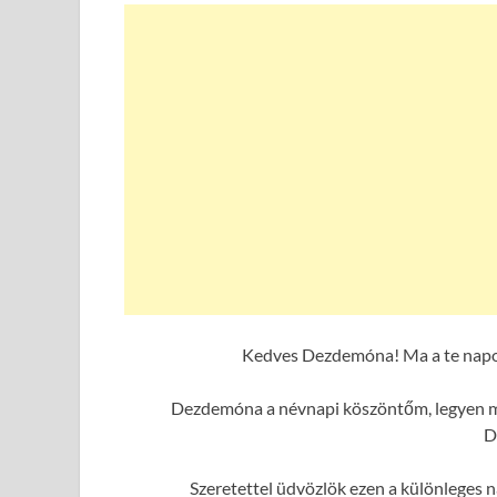
Kedves Dezdemóna! Ma a te napod
Dezdemóna a névnapi köszöntőm, legyen ma
D
Szeretettel üdvözlök ezen a különleges