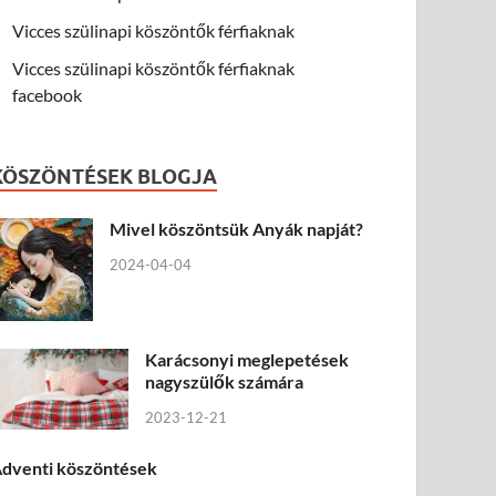
Vicces szülinapi köszöntők férfiaknak
Vicces szülinapi köszöntők férfiaknak
facebook
KÖSZÖNTÉSEK BLOGJA
Mivel köszöntsük Anyák napját?
2024-04-04
Karácsonyi meglepetések
nagyszülők számára
2023-12-21
dventi köszöntések