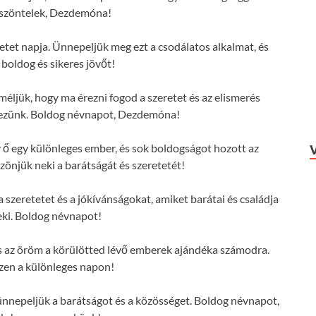
öszöntelek, Dezdemóna!
et napja. Ünnepeljük meg ezt a csodálatos alkalmat, és
 boldog és sikeres jövőt!
éljük, hogy ma érezni fogod a szeretet és az elismerés
érezünk. Boldog névnapot, Dezdemóna!
 egy különleges ember, és sok boldogságot hozott az
zönjük neki a barátságát és szeretetét!
szeretetet és a jókívánságokat, amiket barátai és családja
ki. Boldog névnapot!
s az öröm a körülötted lévő emberek ajándéka számodra.
zen a különleges napon!
nepeljük a barátságot és a közösséget. Boldog névnapot,