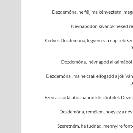
Dezdemóna, ne félj ma kényeztetni maga
Névnapodon kívánok neked re
Kedves Dezdemóna, legyen ez a nap tele sz
D
Dezdemóna, névnapod alkalmából so
Dezdemóna , ma ne csak elfogadd a jókíván
D
Ezen a csodálatos napon köszöntelek Dezde
Dezdemóna, remélem, hogy ez a névn
Szeretném, ha tudnád, mennyire fon