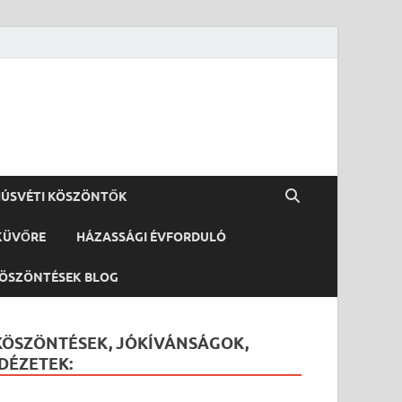
ÚSVÉTI KÖSZÖNTŐK
KÜVŐRE
HÁZASSÁGI ÉVFORDULÓ
ÖSZÖNTÉSEK BLOG
KÖSZÖNTÉSEK, JÓKÍVÁNSÁGOK,
IDÉZETEK: