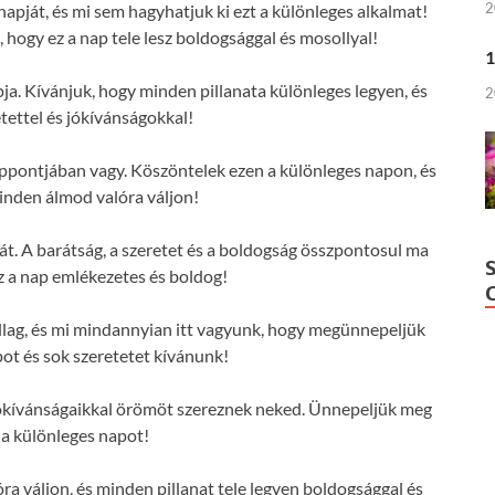
2
ját, és mi sem hagyhatjuk ki ezt a különleges alkalmat!
ogy ez a nap tele lesz boldogsággal és mosollyal!
1
. Kívánjuk, hogy minden pillanata különleges legyen, és
2
etettel és jókívánságokkal!
ppontjában vagy. Köszöntelek ezen a különleges napon, és
nden álmod valóra váljon!
. A barátság, a szeretet és a boldogság összpontosul ma
z a nap emlékezetes és boldog!
lag, és mi mindannyian itt vagyunk, hogy megünnepeljük
ot és sok szeretetet kívánunk!
ókívánságaikkal örömöt szereznek neked. Ünnepeljük meg
 a különleges napot!
 váljon, és minden pillanat tele legyen boldogsággal és