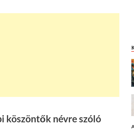
 köszöntők névre szóló
A