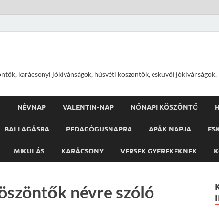
öntők, karácsonyi jókívánságok, húsvéti köszöntők, esküvői jókivánságok.
Ő
NÉVNAP
VALENTIN-NAP
NŐNAPI KÖSZÖNTŐ
H
BALLAGÁSRA
PEDAGÓGUSNAPRA
APÁK NAPJA
ES
MIKULÁS
KARÁCSONY
VERSEK GYEREKEKNEK
K
szöntők névre szóló