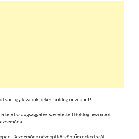
 van, így kívánok neked boldog névnapot!
 tele boldogsággal és szeretettel! Boldog névnapot
ezdemóna!
 napon, Dezdemóna névnapi köszöntőm neked szól!