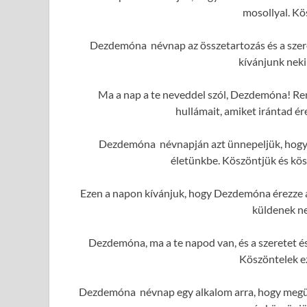
mosollyal. K
Dezdemóna névnap az összetartozás és a szeret
kívánjunk neki
Ma a nap a te neveddel szól, Dezdemóna! Rem
hullámait, amiket irántad 
Dezdemóna névnapján azt ünnepeljük, hogy ő
életünkbe. Köszöntjük és kös
Ezen a napon kívánjuk, hogy Dezdemóna érezze a 
küldenek ne
Dezdemóna, ma a te napod van, és a szeretet é
Köszöntelek e
Dezdemóna névnap egy alkalom arra, hogy megün