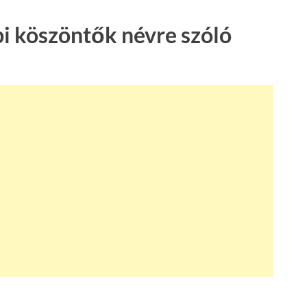
 köszöntők névre szóló