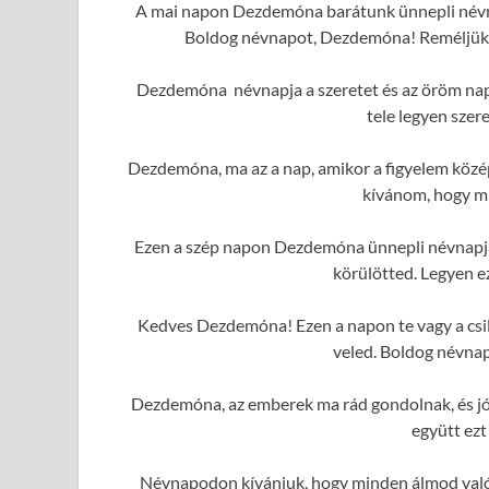
A mai napon Dezdemóna barátunk ünnepli névnap
Boldog névnapot, Dezdemóna! Reméljük, h
Dezdemóna névnapja a szeretet és az öröm napja
tele legyen szer
Dezdemóna, ma az a nap, amikor a figyelem közé
kívánom, hogy mi
Ezen a szép napon Dezdemóna ünnepli névnapját
körülötted. Legyen e
Kedves Dezdemóna! Ezen a napon te vagy a csil
veled. Boldog névnap
Dezdemóna, az emberek ma rád gondolnak, és j
együtt ezt
Névnapodon kívánjuk, hogy minden álmod valóra