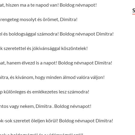
dat, hiszen ma a te napod van! Boldog névnapot!
engeteg mosolyt és örömet, Dimitra!
ttel és boldogsággal számodra! Boldog névnapot Dimitra!
 szeretettel és jókívánsággal köszöntelek!
mat, hanem élvezd is a napot! Boldog névnapot Dimitra!
tra, és kívánom, hogy minden álmod valóra váljon!
p különleges és emlékezetes lesz számodra!
ntos vagy nekem, Dimitra . Boldog névnapot!
-sok szeretet öleljen körül! Boldog névnapot Dimitra!
csak a boldogságról és a vidámságról szól!