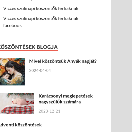
Vicces szülinapi köszöntők férfiaknak
Vicces szülinapi köszöntők férfiaknak
facebook
KÖSZÖNTÉSEK BLOGJA
Mivel köszöntsük Anyák napját?
2024-04-04
Karácsonyi meglepetések
nagyszülők számára
2023-12-21
dventi köszöntések