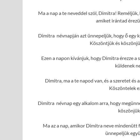
Ma a nap a te neveddel szól, Dimitra! Reméljük, 
amiket irántad érezü
Dimitra névnapján azt ünnepeljük, hogy ő egy k
Köszöntjük és köszönjük
Ezen a napon kívánjuk, hogy Dimitra érezze a s
küldenek ne
Dimitra, ma a te napod van, és a szeretet é
Köszöntelek e
Dimitra névnap egy alkalom arra, hogy megünnep
köszönjük
Ma az a nap, amikor Dimitra neve mindenütt f
ünnepeljük együ