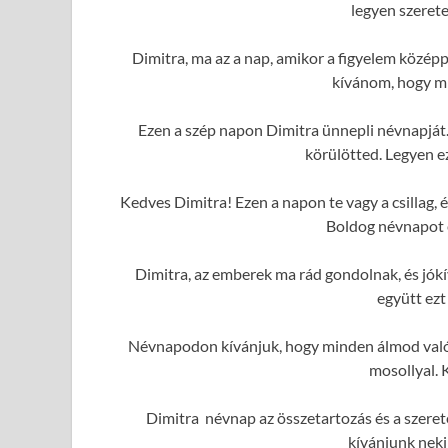
legyen szerete
Dimitra, ma az a nap, amikor a figyelem közép
kívánom, hogy mi
Ezen a szép napon Dimitra ünnepli névnapját.
körülötted. Legyen e
Kedves Dimitra! Ezen a napon te vagy a csillag,
Boldog névnapot é
Dimitra, az emberek ma rád gondolnak, és jó
együtt ezt
Névnapodon kívánjuk, hogy minden álmod valóra
mosollyal. 
Dimitra névnap az összetartozás és a szeret
kívánjunk neki