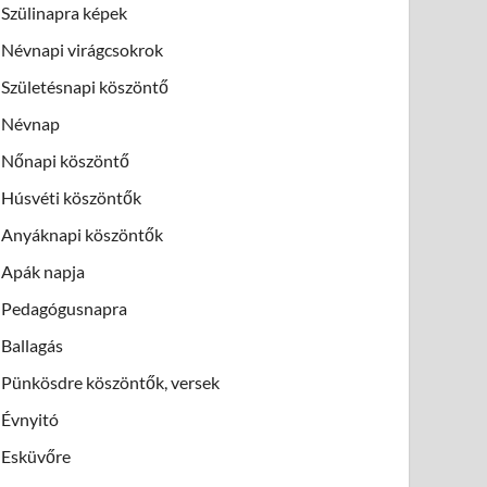
Szülinapra képek
Névnapi virágcsokrok
Születésnapi köszöntő
Névnap
Nőnapi köszöntő
Húsvéti köszöntők
Anyáknapi köszöntők
Apák napja
Pedagógusnapra
Ballagás
Pünkösdre köszöntők, versek
Évnyitó
Esküvőre