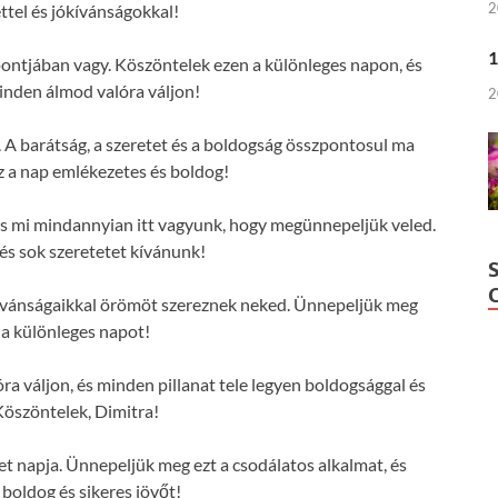
2
ttel és jókívánságokkal!
1
pontjában vagy. Köszöntelek ezen a különleges napon, és
nden álmod valóra váljon!
2
 A barátság, a szeretet és a boldogság összpontosul ma
z a nap emlékezetes és boldog!
 és mi mindannyian itt vagyunk, hogy megünnepeljük veled.
s sok szeretetet kívánunk!
kívánságaikkal örömöt szereznek neked. Ünnepeljük meg
 a különleges napot!
 váljon, és minden pillanat tele legyen boldogsággal és
Köszöntelek, Dimitra!
et napja. Ünnepeljük meg ezt a csodálatos alkalmat, és
 boldog és sikeres jövőt!