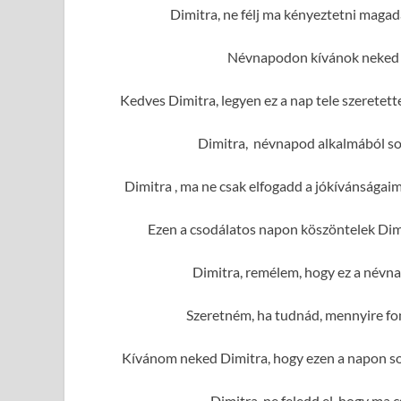
Dimitra, ne félj ma kényeztetni maga
Névnapodon kívánok neked r
Kedves Dimitra, legyen ez a nap tele szerete
Dimitra, névnapod alkalmából sok
Dimitra , ma ne csak elfogadd a jókívánságai
Ezen a csodálatos napon köszöntelek Dimi
Dimitra, remélem, hogy ez a névna
Szeretném, ha tudnád, mennyire fo
Kívánom neked Dimitra, hogy ezen a napon sok
Dimitra, ne feledd el, hogy ma 