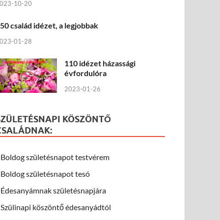
023-10-20
50 család idézet, a legjobbak
023-01-28
110 idézet házassági
évfordulóra
2023-01-26
SZÜLETÉSNAPI KÖSZÖNTŐ
CSALÁDNAK:
Boldog születésnapot testvérem
Boldog születésnapot tesó
Édesanyámnak születésnapjára
Szülinapi köszöntő édesanyádtól