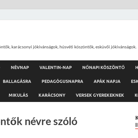
öntők, karácsonyi jókívánságok, húsvéti köszöntők, esküvői jókivánságok.
Ő
NÉVNAP
VALENTIN-NAP
NŐNAPI KÖSZÖNTŐ
H
BALLAGÁSRA
PEDAGÓGUSNAPRA
APÁK NAPJA
ES
MIKULÁS
KARÁCSONY
VERSEK GYEREKEKNEK
K
ntők névre szóló