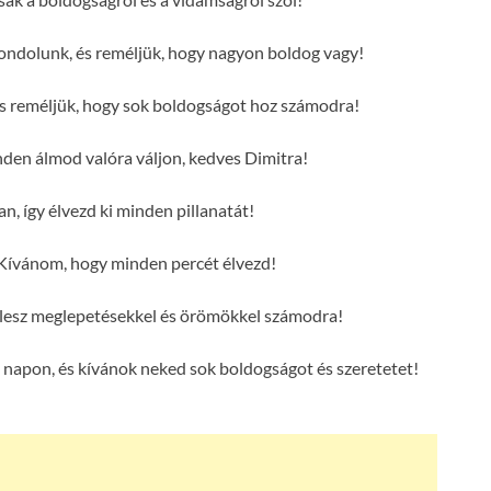
ondolunk, és reméljük, hogy nagyon boldog vagy!
és reméljük, hogy sok boldogságot hoz számodra!
en álmod valóra váljon, kedves Dimitra!
n, így élvezd ki minden pillanatát!
Kívánom, hogy minden percét élvezd!
e lesz meglepetésekkel és örömökkel számodra!
 napon, és kívánok neked sok boldogságot és szeretetet!