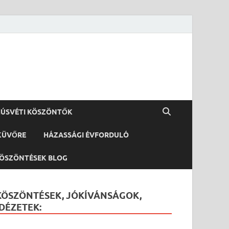
ÚSVÉTI KÖSZÖNTŐK
KÜVŐRE
HÁZASSÁGI ÉVFORDULÓ
ÖSZÖNTÉSEK BLOG
KÖSZÖNTÉSEK, JÓKÍVÁNSÁGOK,
IDÉZETEK: