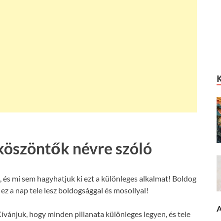
köszöntők névre szóló
 és mi sem hagyhatjuk ki ezt a különleges alkalmat! Boldog
ez a nap tele lesz boldogsággal és mosollyal!
A
ívánjuk, hogy minden pillanata különleges legyen, és tele