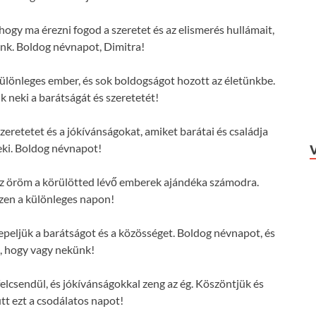
hogy ma érezni fogod a szeretet és az elismerés hullámait,
nk. Boldog névnapot, Dimitra!
ülönleges ember, és sok boldogságot hozott az életünkbe.
 neki a barátságát és szeretetét!
zeretetet és a jókívánságokat, amiket barátai és családja
ki. Boldog névnapot!
s az öröm a körülötted lévő emberek ajándéka számodra.
zen a különleges napon!
eljük a barátságot és a közösséget. Boldog névnapot, és
, hogy vagy nekünk!
elcsendül, és jókívánságokkal zeng az ég. Köszöntjük és
tt ezt a csodálatos napot!