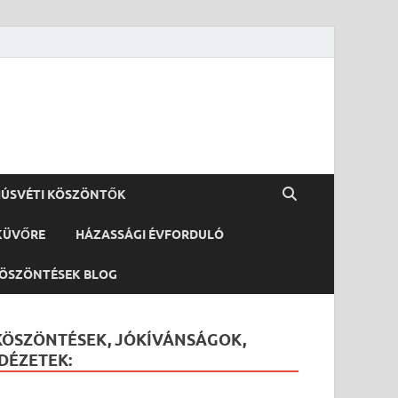
ÚSVÉTI KÖSZÖNTŐK
KÜVŐRE
HÁZASSÁGI ÉVFORDULÓ
ÖSZÖNTÉSEK BLOG
KÖSZÖNTÉSEK, JÓKÍVÁNSÁGOK,
IDÉZETEK: