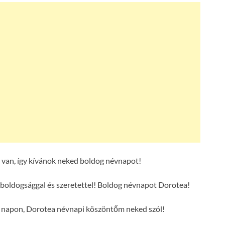
van, így kívánok neked boldog névnapot!
boldogsággal és szeretettel! Boldog névnapot Dorotea!
s napon, Dorotea névnapi köszöntőm neked szól!