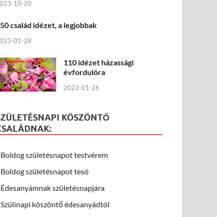
023-10-20
50 család idézet, a legjobbak
023-01-28
110 idézet házassági
évfordulóra
2023-01-26
SZÜLETÉSNAPI KÖSZÖNTŐ
CSALÁDNAK:
Boldog születésnapot testvérem
Boldog születésnapot tesó
Édesanyámnak születésnapjára
Szülinapi köszöntő édesanyádtól