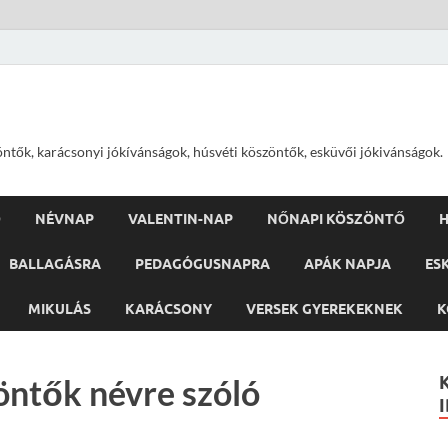
öntők, karácsonyi jókívánságok, húsvéti köszöntők, esküvői jókivánságok.
Ő
NÉVNAP
VALENTIN-NAP
NŐNAPI KÖSZÖNTŐ
H
BALLAGÁSRA
PEDAGÓGUSNAPRA
APÁK NAPJA
ES
MIKULÁS
KARÁCSONY
VERSEK GYEREKEKNEK
K
öntők névre szóló