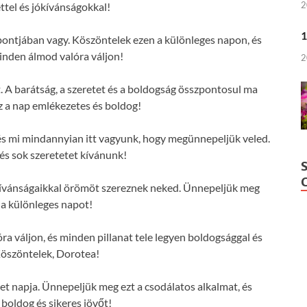
2
ttel és jókívánságokkal!
1
pontjában vagy. Köszöntelek ezen a különleges napon, és
nden álmod valóra váljon!
2
 A barátság, a szeretet és a boldogság összpontosul ma
z a nap emlékezetes és boldog!
 és mi mindannyian itt vagyunk, hogy megünnepeljük veled.
s sok szeretetet kívánunk!
kívánságaikkal örömöt szereznek neked. Ünnepeljük meg
 a különleges napot!
 váljon, és minden pillanat tele legyen boldogsággal és
Köszöntelek, Dorotea!
et napja. Ünnepeljük meg ezt a csodálatos alkalmat, és
 boldog és sikeres jövőt!