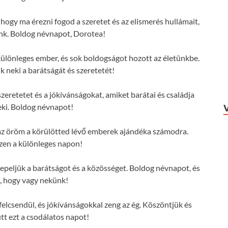
hogy ma érezni fogod a szeretet és az elismerés hullámait,
nk. Boldog névnapot, Dorotea!
ülönleges ember, és sok boldogságot hozott az életünkbe.
 neki a barátságát és szeretetét!
zeretetet és a jókívánságokat, amiket barátai és családja
ki. Boldog névnapot!
s az öröm a körülötted lévő emberek ajándéka számodra.
zen a különleges napon!
eljük a barátságot és a közösséget. Boldog névnapot, és
, hogy vagy nekünk!
elcsendül, és jókívánságokkal zeng az ég. Köszöntjük és
tt ezt a csodálatos napot!