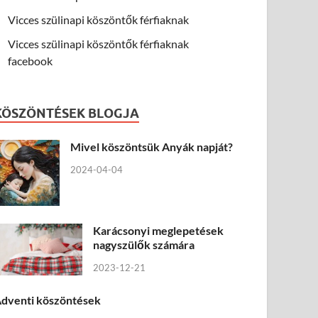
Vicces szülinapi köszöntők férfiaknak
Vicces szülinapi köszöntők férfiaknak
facebook
KÖSZÖNTÉSEK BLOGJA
Mivel köszöntsük Anyák napját?
2024-04-04
Karácsonyi meglepetések
nagyszülők számára
2023-12-21
dventi köszöntések