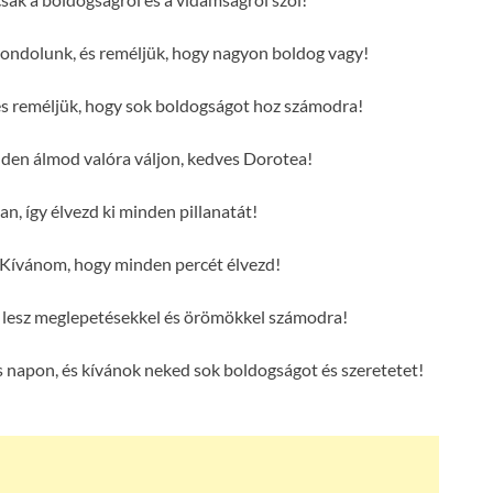
ondolunk, és reméljük, hogy nagyon boldog vagy!
és reméljük, hogy sok boldogságot hoz számodra!
en álmod valóra váljon, kedves Dorotea!
n, így élvezd ki minden pillanatát!
Kívánom, hogy minden percét élvezd!
e lesz meglepetésekkel és örömökkel számodra!
 napon, és kívánok neked sok boldogságot és szeretetet!