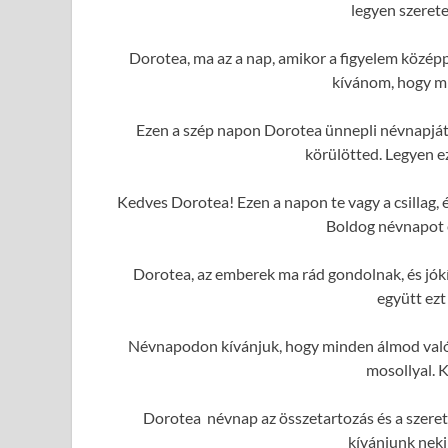
legyen szerete
Dorotea, ma az a nap, amikor a figyelem közép
kívánom, hogy mi
Ezen a szép napon Dorotea ünnepli névnapját.
körülötted. Legyen e
Kedves Dorotea! Ezen a napon te vagy a csillag,
Boldog névnapot é
Dorotea, az emberek ma rád gondolnak, és jó
együtt ezt
Névnapodon kívánjuk, hogy minden álmod valóra
mosollyal. 
Dorotea névnap az összetartozás és a szeret
kívánjunk neki