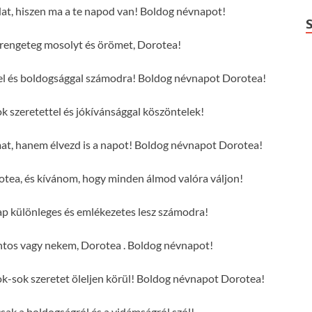
at, hiszen ma a te napod van! Boldog névnapot!
engeteg mosolyt és örömet, Dorotea!
tel és boldogsággal számodra! Boldog névnapot Dorotea!
 szeretettel és jókívánsággal köszöntelek!
mat, hanem élvezd is a napot! Boldog névnapot Dorotea!
tea, és kívánom, hogy minden álmod valóra váljon!
p különleges és emlékezetes lesz számodra!
ntos vagy nekem, Dorotea . Boldog névnapot!
-sok szeretet öleljen körül! Boldog névnapot Dorotea!
csak a boldogságról és a vidámságról szól!