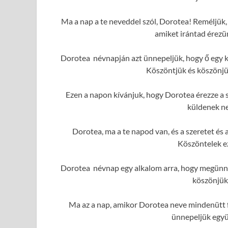
Ma a nap a te neveddel szól, Dorotea! Reméljük, 
amiket irántad érezü
Dorotea névnapján azt ünnepeljük, hogy ő egy k
Köszöntjük és köszönjük
Ezen a napon kívánjuk, hogy Dorotea érezze a s
küldenek ne
Dorotea, ma a te napod van, és a szeretet é
Köszöntelek e
Dorotea névnap egy alkalom arra, hogy megünnep
köszönjük
Ma az a nap, amikor Dorotea neve mindenütt f
ünnepeljük együ