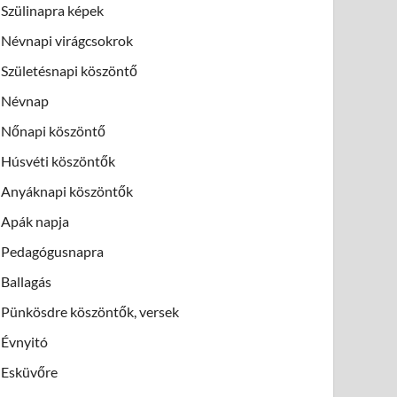
Szülinapra képek
Névnapi virágcsokrok
Születésnapi köszöntő
Névnap
Nőnapi köszöntő
Húsvéti köszöntők
Anyáknapi köszöntők
Apák napja
Pedagógusnapra
Ballagás
Pünkösdre köszöntők, versek
Évnyitó
Esküvőre