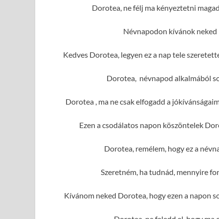
Dorotea, ne félj ma kényeztetni magad
Névnapodon kívánok neked r
Kedves Dorotea, legyen ez a nap tele szeretet
Dorotea, névnapod alkalmából sok
Dorotea , ma ne csak elfogadd a jókívánságai
Ezen a csodálatos napon köszöntelek Doro
Dorotea, remélem, hogy ez a névna
Szeretném, ha tudnád, mennyire fo
Kívánom neked Dorotea, hogy ezen a napon sok
Dorotea, ne feledd el, hogy ma 