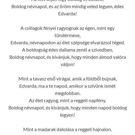
Boldog névnapot, és az öröm mindig veled legyen, édes
Edvarda!
A csillagok fényei ragyognak az égen, mint egy
tündérmese,
Edvarda, névnapodon az élet szépsége elvarázsol téged.
A boldogság édes dallama zenél a szívedben,
Boldog névnapot, és kívánjuk, hogy minden álmod valóra
váljon!
Mint a tavasz első virágai, amik a földből bújnak,
Edvarda, ma a te napod, amikor a szívünk ismét
megdobban.
Az élet ragyog, mint a reggeli napfény,
Boldog névnapot, és kívánjuk, hogy minden napod boldog
legyen!
Mint a madarak dalolása a reggeli hajnalon,