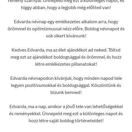
remény szárnyal. Ünnepeld meg ezt a különleges napot, és
higgy abban, hogy a legjobb még előtted van!
Edvarda névnap egy emlékezetes alkalom arra, hogy
örömmel és optimizmussal nézz előre. Boldog névnapot és
sok sikert kívánunk!
Kedves Edvarda, ma az élet ajándékot ad neked. Töltsd
meg ezt az ajándékot boldogsággal és örömmel, és hozz
létre emlékezetes pillanatokat!
Edvarda névnapodon kívánjuk, hogy minden napod tele
legyen pozitívumokkal és boldogsággal. Köszöntünk és
bízunk benned!
Edvarda, ma a nap, amikor a jövő tele van lehetőségekkel
és reményekkel. Ünnepeld meg ezt a különleges napot és
hozz létre saját boldog történeteidet!