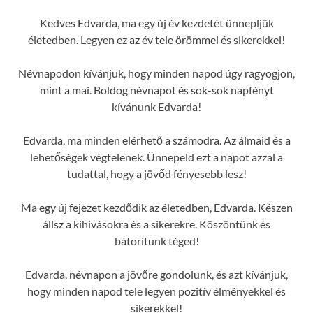
Kedves Edvarda, ma egy új év kezdetét ünnepljük
életedben. Legyen ez az év tele örömmel és sikerekkel!
Névnapodon kívánjuk, hogy minden napod úgy ragyogjon,
mint a mai. Boldog névnapot és sok-sok napfényt
kívánunk Edvarda!
Edvarda, ma minden elérhető a számodra. Az álmaid és a
lehetőségek végtelenek. Ünnepeld ezt a napot azzal a
tudattal, hogy a jövőd fényesebb lesz!
Ma egy új fejezet kezdődik az életedben, Edvarda. Készen
állsz a kihívásokra és a sikerekre. Köszöntünk és
bátorítunk téged!
Edvarda, névnapon a jövőre gondolunk, és azt kívánjuk,
hogy minden napod tele legyen pozitív élményekkel és
sikerekkel!