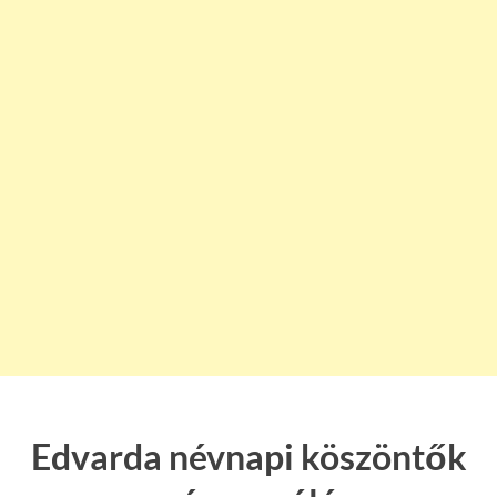
Edvarda névnapi köszöntők