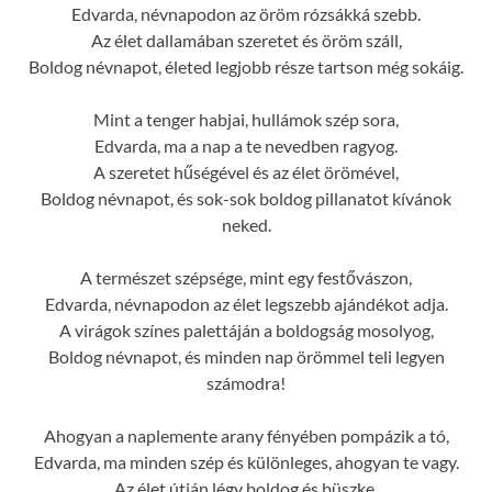
Edvarda, névnapodon az öröm rózsákká szebb.
Az élet dallamában szeretet és öröm száll,
Boldog névnapot, életed legjobb része tartson még sokáig.
Mint a tenger habjai, hullámok szép sora,
Edvarda, ma a nap a te nevedben ragyog.
A szeretet hűségével és az élet örömével,
Boldog névnapot, és sok-sok boldog pillanatot kívánok
neked.
A természet szépsége, mint egy festővászon,
Edvarda, névnapodon az élet legszebb ajándékot adja.
A virágok színes palettáján a boldogság mosolyog,
Boldog névnapot, és minden nap örömmel teli legyen
számodra!
Ahogyan a naplemente arany fényében pompázik a tó,
Edvarda, ma minden szép és különleges, ahogyan te vagy.
Az élet útján légy boldog és büszke,