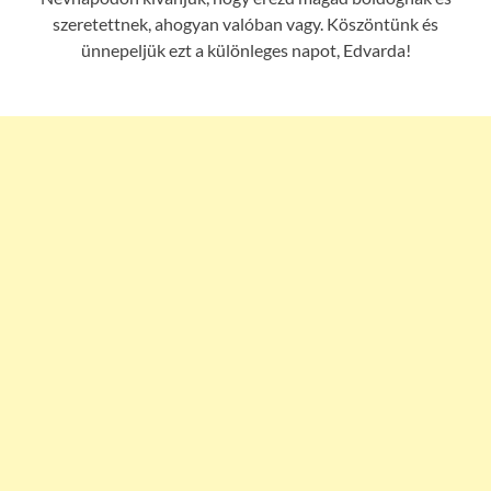
szeretettnek, ahogyan valóban vagy. Köszöntünk és
ünnepeljük ezt a különleges napot, Edvarda!