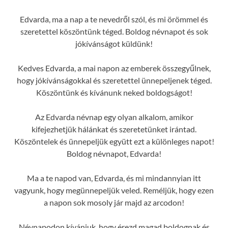
Edvarda, ma a nap a te nevedről szól, és mi örömmel és
szeretettel köszöntünk téged. Boldog névnapot és sok
jókívánságot küldünk!
Kedves Edvarda, a mai napon az emberek összegyűlnek,
hogy jókívánságokkal és szeretettel ünnepeljenek téged.
Köszöntünk és kívánunk neked boldogságot!
Az Edvarda névnap egy olyan alkalom, amikor
kifejezhetjük hálánkat és szeretetünket irántad.
Köszöntelek és ünnepeljük együtt ezt a különleges napot!
Boldog névnapot, Edvarda!
Ma a te napod van, Edvarda, és mi mindannyian itt
vagyunk, hogy megünnepeljük veled. Reméljük, hogy ezen
a napon sok mosoly jár majd az arcodon!
Névnapodon kívánjuk, hogy érezd magad boldognak és