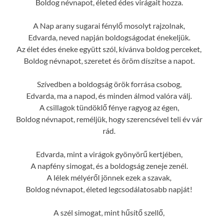
Boldog névnapot, életed édes virágait hozza.
A Nap arany sugarai fénylő mosolyt rajzolnak,
Edvarda, neved napján boldogságodat énekeljük.
Az élet édes éneke együtt szól, kívánva boldog perceket,
Boldog névnapot, szeretet és öröm díszítse a napot.
Szívedben a boldogság örök forrása csobog,
Edvarda, ma a napod, és minden álmod valóra válj.
A csillagok tündöklő fénye ragyog az égen,
Boldog névnapot, reméljük, hogy szerencsével teli év vár
rád.
Edvarda, mint a virágok gyönyörű kertjében,
A napfény simogat, és a boldogság zeneje zenél.
A lélek mélyéről jönnek ezek a szavak,
Boldog névnapot, életed legcsodálatosabb napját!
A szél simogat, mint hűsítő szellő,