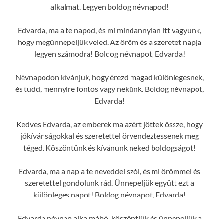
alkalmat. Legyen boldog névnapod!
Edvarda, ma a te napod, és mi mindannyian itt vagyunk,
hogy megünnepeljük veled. Az öröm és a szeretet napja
legyen számodra! Boldog névnapot, Edvarda!
Névnapodon kívánjuk, hogy érezd magad különlegesnek,
és tudd, mennyire fontos vagy nekünk. Boldog névnapot,
Edvarda!
Kedves Edvarda, az emberek ma azért jöttek össze, hogy
jókívánságokkal és szeretettel örvendeztessenek meg
téged. Köszöntünk és kívánunk neked boldogságot!
Edvarda, ma a nap a te neveddel szól, és mi örömmel és
szeretettel gondolunk rád. Ünnepeljük együtt ezt a
különleges napot! Boldog névnapot, Edvarda!
Edvarda névnap alkalmából köszöntjük és ünnepeljük a