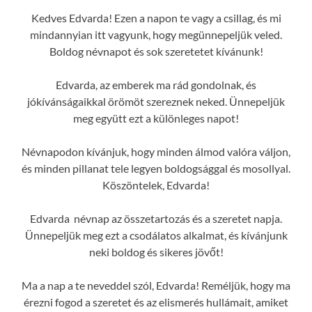
Kedves Edvarda! Ezen a napon te vagy a csillag, és mi
mindannyian itt vagyunk, hogy megünnepeljük veled.
Boldog névnapot és sok szeretetet kívánunk!
Edvarda, az emberek ma rád gondolnak, és
jókívánságaikkal örömöt szereznek neked. Ünnepeljük
meg együtt ezt a különleges napot!
Névnapodon kívánjuk, hogy minden álmod valóra váljon,
és minden pillanat tele legyen boldogsággal és mosollyal.
Köszöntelek, Edvarda!
Edvarda névnap az összetartozás és a szeretet napja.
Ünnepeljük meg ezt a csodálatos alkalmat, és kívánjunk
neki boldog és sikeres jövőt!
Ma a nap a te neveddel szól, Edvarda! Reméljük, hogy ma
érezni fogod a szeretet és az elismerés hullámait, amiket