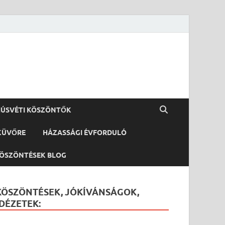
ÚSVÉTI KÖSZÖNTŐK
KÜVŐRE
HÁZASSÁGI ÉVFORDULÓ
ÖSZÖNTÉSEK BLOG
KÖSZÖNTÉSEK, JÓKÍVÁNSÁGOK,
IDÉZETEK: