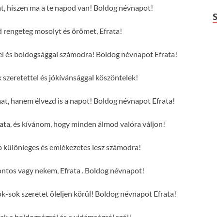
at, hiszen ma a te napod van! Boldog névnapot!
rengeteg mosolyt és örömet, Efrata!
ttel és boldogsággal számodra! Boldog névnapot Efrata!
 szeretettel és jókívánsággal köszöntelek!
mat, hanem élvezd is a napot! Boldog névnapot Efrata!
ata, és kívánom, hogy minden álmod valóra váljon!
p különleges és emlékezetes lesz számodra!
ntos vagy nekem, Efrata . Boldog névnapot!
-sok szeretet öleljen körül! Boldog névnapot Efrata!
sak a boldogságról és a vidámságról szól!