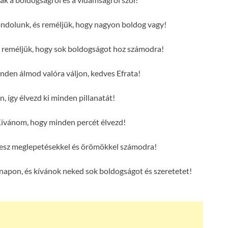
ondolunk, és reméljük, hogy nagyon boldog vagy!
s reméljük, hogy sok boldogságot hoz számodra!
en álmod valóra váljon, kedves Efrata!
n, így élvezd ki minden pillanatát!
Kívánom, hogy minden percét élvezd!
e lesz meglepetésekkel és örömökkel számodra!
 napon, és kívánok neked sok boldogságot és szeretetet!