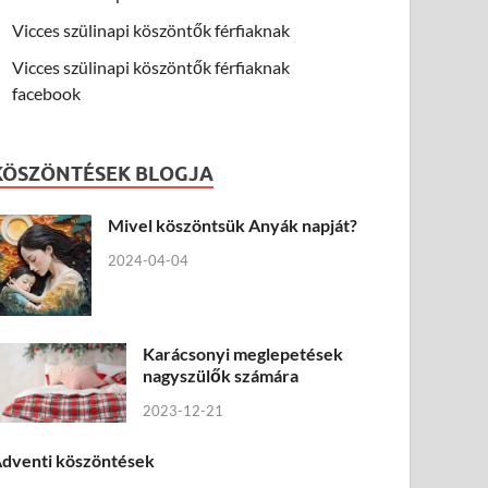
Vicces szülinapi köszöntők férfiaknak
Vicces szülinapi köszöntők férfiaknak
facebook
KÖSZÖNTÉSEK BLOGJA
Mivel köszöntsük Anyák napját?
2024-04-04
Karácsonyi meglepetések
nagyszülők számára
2023-12-21
dventi köszöntések