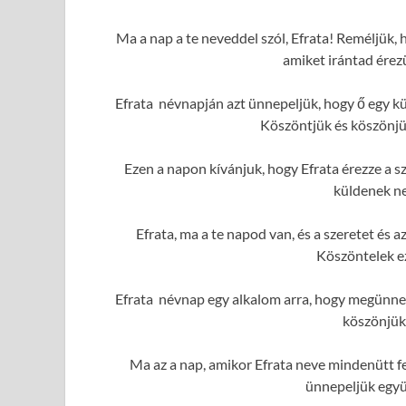
Ma a nap a te neveddel szól, Efrata! Reméljük, 
amiket irántad érez
Efrata névnapján azt ünnepeljük, hogy ő egy k
Köszöntjük és köszönjük
Ezen a napon kívánjuk, hogy Efrata érezze a sz
küldenek ne
Efrata, ma a te napod van, és a szeretet és
Köszöntelek e
Efrata névnap egy alkalom arra, hogy megünnep
köszönjük
Ma az a nap, amikor Efrata neve mindenütt fe
ünnepeljük együ