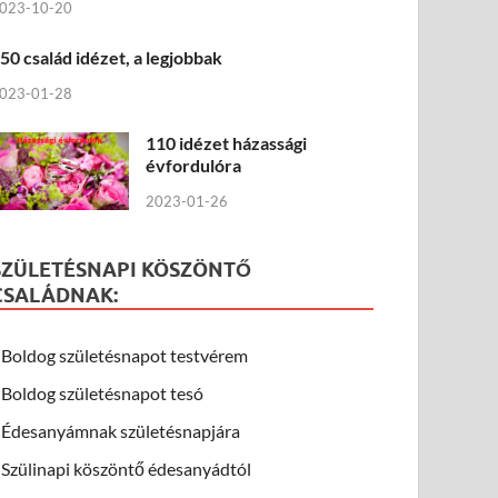
023-10-20
50 család idézet, a legjobbak
023-01-28
110 idézet házassági
évfordulóra
2023-01-26
SZÜLETÉSNAPI KÖSZÖNTŐ
CSALÁDNAK:
Boldog születésnapot testvérem
Boldog születésnapot tesó
Édesanyámnak születésnapjára
Szülinapi köszöntő édesanyádtól