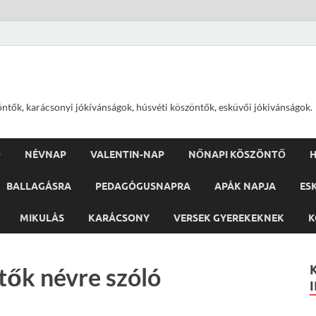
öntők, karácsonyi jókívánságok, húsvéti köszöntők, esküvői jókivánságok.
Ő
NÉVNAP
VALENTIN-NAP
NŐNAPI KÖSZÖNTŐ
H
BALLAGÁSRA
PEDAGÓGUSNAPRA
APÁK NAPJA
ES
MIKULÁS
KARÁCSONY
VERSEK GYEREKEKNEK
K
tők névre szóló