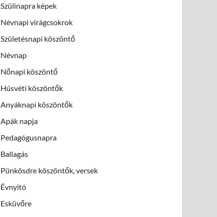
Szülinapra képek
Névnapi virágcsokrok
Születésnapi köszöntő
Névnap
Nőnapi köszöntő
Húsvéti köszöntők
Anyáknapi köszöntők
Apák napja
Pedagógusnapra
Ballagás
Pünkösdre köszöntők, versek
Évnyitó
Esküvőre