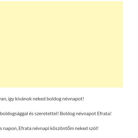
van, így kívánok neked boldog névnapot!
 boldogsággal és szeretettel! Boldog névnapot Efrata!
es napon, Efrata névnapi köszöntőm neked szól!