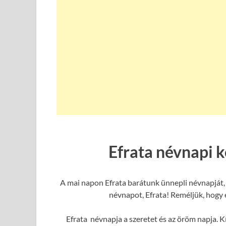
Efrata névnapi 
A mai napon Efrata barátunk ünnepli névnapját, 
névnapot, Efrata! Reméljük, hogy e
Efrata névnapja a szeretet és az öröm napja. K