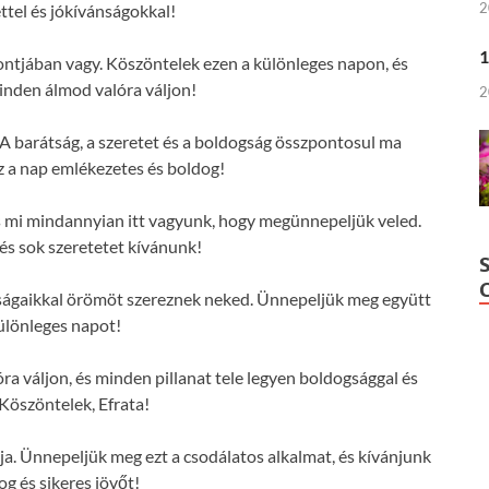
2
ttel és jókívánságokkal!
1
pontjában vagy. Köszöntelek ezen a különleges napon, és
nden álmod valóra váljon!
2
 A barátság, a szeretet és a boldogság összpontosul ma
z a nap emlékezetes és boldog!
 és mi mindannyian itt vagyunk, hogy megünnepeljük veled.
s sok szeretetet kívánunk!
nságaikkal örömöt szereznek neked. Ünnepeljük meg együtt
különleges napot!
 váljon, és minden pillanat tele legyen boldogsággal és
 Köszöntelek, Efrata!
ja. Ünnepeljük meg ezt a csodálatos alkalmat, és kívánjunk
og és sikeres jövőt!