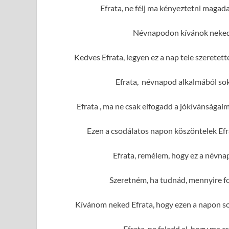
Efrata, ne félj ma kényeztetni magad
Névnapodon kívánok neked 
Kedves Efrata, legyen ez a nap tele szerete
Efrata, névnapod alkalmából sok
Efrata , ma ne csak elfogadd a jókívánságai
Ezen a csodálatos napon köszöntelek Efr
Efrata, remélem, hogy ez a névna
Szeretném, ha tudnád, mennyire fo
Kívánom neked Efrata, hogy ezen a napon sok
Efrata, ne feledd el, hogy ma c