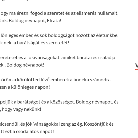
hogy ma érezni fogod a szeretet és az elismerés hullámait,
ünk. Boldog névnapot, Efrata!
ülönleges ember, és sok boldogságot hozott az életünkbe.
 neki a barátságát és szeretetét!
eretetet és a jókívánságokat, amiket barátai és családja
ki. Boldog névnapot!
 az öröm a körülötted lévő emberek ajándéka számodra.
zen a különleges napon!
eljük a barátságot és a közösséget. Boldog névnapot, és
, hogy vagy nekünk!
lcsendül, és jókívánságokkal zeng az ég. Köszöntjük és
tt ezt a csodálatos napot!