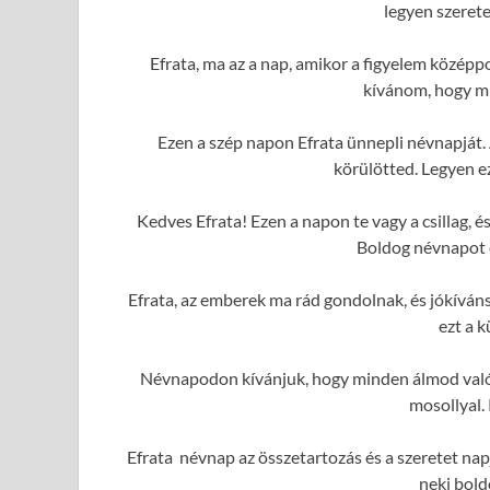
legyen szerete
Efrata, ma az a nap, amikor a figyelem közép
kívánom, hogy mi
Ezen a szép napon Efrata ünnepli névnapját.
körülötted. Legyen e
Kedves Efrata! Ezen a napon te vagy a csillag,
Boldog névnapot é
Efrata, az emberek ma rád gondolnak, és jókívá
ezt a 
Névnapodon kívánjuk, hogy minden álmod valóra
mosollyal.
Efrata névnap az összetartozás és a szeretet nap
neki bold