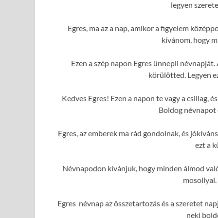
legyen szerete
Egres, ma az a nap, amikor a figyelem középp
kívánom, hogy mi
Ezen a szép napon Egres ünnepli névnapját. 
körülötted. Legyen e
Kedves Egres! Ezen a napon te vagy a csillag, 
Boldog névnapot é
Egres, az emberek ma rád gondolnak, és jókíván
ezt a 
Névnapodon kívánjuk, hogy minden álmod valóra
mosollyal.
Egres névnap az összetartozás és a szeretet nap
neki bold