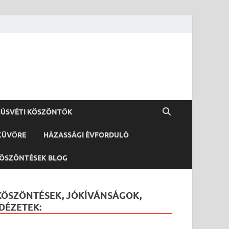
ÚSVÉTI KÖSZÖNTŐK
KÜVŐRE
HÁZASSÁGI ÉVFORDULÓ
ÖSZÖNTÉSEK BLOG
KÖSZÖNTÉSEK, JÓKÍVÁNSÁGOK,
IDÉZETEK: