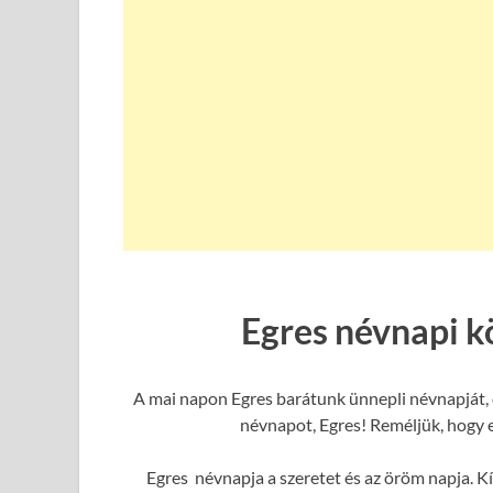
Egres névnapi k
A mai napon Egres barátunk ünnepli névnapját, 
névnapot, Egres! Reméljük, hogy e
Egres névnapja a szeretet és az öröm napja. Kí