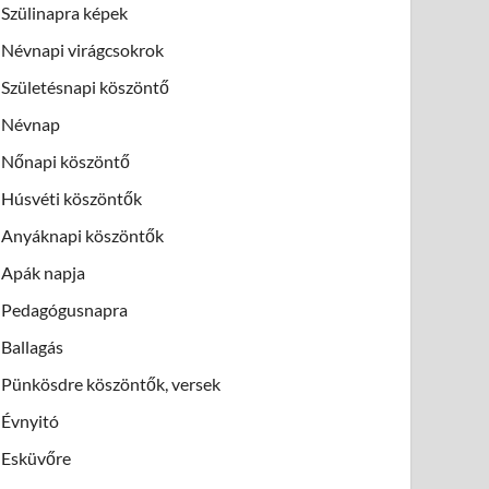
Szülinapra képek
Névnapi virágcsokrok
Születésnapi köszöntő
Névnap
Nőnapi köszöntő
Húsvéti köszöntők
Anyáknapi köszöntők
Apák napja
Pedagógusnapra
Ballagás
Pünkösdre köszöntők, versek
Évnyitó
Esküvőre