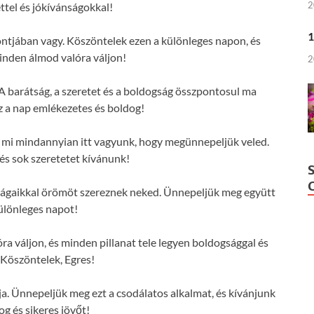
2
ttel és jókívánságokkal!
1
ontjában vagy. Köszöntelek ezen a különleges napon, és
nden álmod valóra váljon!
2
A barátság, a szeretet és a boldogság összpontosul ma
z a nap emlékezetes és boldog!
és mi mindannyian itt vagyunk, hogy megünnepeljük veled.
s sok szeretetet kívánunk!
ságaikkal örömöt szereznek neked. Ünnepeljük meg együtt
különleges napot!
 váljon, és minden pillanat tele legyen boldogsággal és
 Köszöntelek, Egres!
ja. Ünnepeljük meg ezt a csodálatos alkalmat, és kívánjunk
og és sikeres jövőt!