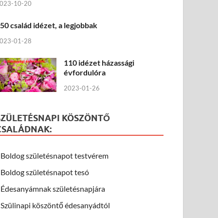
023-10-20
50 család idézet, a legjobbak
023-01-28
110 idézet házassági
évfordulóra
2023-01-26
SZÜLETÉSNAPI KÖSZÖNTŐ
CSALÁDNAK:
Boldog születésnapot testvérem
Boldog születésnapot tesó
Édesanyámnak születésnapjára
Szülinapi köszöntő édesanyádtól