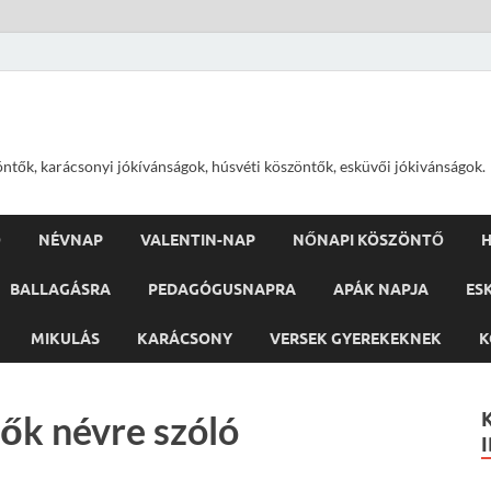
öntők, karácsonyi jókívánságok, húsvéti köszöntők, esküvői jókivánságok.
Ő
NÉVNAP
VALENTIN-NAP
NŐNAPI KÖSZÖNTŐ
H
BALLAGÁSRA
PEDAGÓGUSNAPRA
APÁK NAPJA
ES
MIKULÁS
KARÁCSONY
VERSEK GYEREKEKNEK
K
ők névre szóló