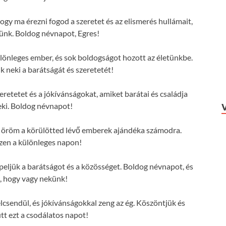
ogy ma érezni fogod a szeretet és az elismerés hullámait,
ünk. Boldog névnapot, Egres!
lönleges ember, és sok boldogságot hozott az életünkbe.
 neki a barátságát és szeretetét!
eretetet és a jókívánságokat, amiket barátai és családja
ki. Boldog névnapot!
 az öröm a körülötted lévő emberek ajándéka számodra.
zen a különleges napon!
ljük a barátságot és a közösséget. Boldog névnapot, és
, hogy vagy nekünk!
lcsendül, és jókívánságokkal zeng az ég. Köszöntjük és
tt ezt a csodálatos napot!