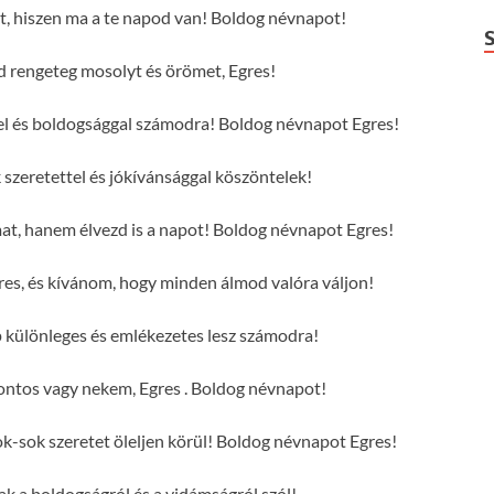
at, hiszen ma a te napod van! Boldog névnapot!
rengeteg mosolyt és örömet, Egres!
ttel és boldogsággal számodra! Boldog névnapot Egres!
szeretettel és jókívánsággal köszöntelek!
mat, hanem élvezd is a napot! Boldog névnapot Egres!
es, és kívánom, hogy minden álmod valóra váljon!
 különleges és emlékezetes lesz számodra!
ontos vagy nekem, Egres . Boldog névnapot!
-sok szeretet öleljen körül! Boldog névnapot Egres!
sak a boldogságról és a vidámságról szól!