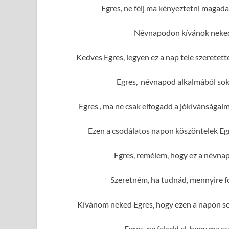
Egres, ne félj ma kényeztetni magad
Névnapodon kívánok neked 
Kedves Egres, legyen ez a nap tele szerete
Egres, névnapod alkalmából sok 
Egres , ma ne csak elfogadd a jókívánságai
Ezen a csodálatos napon köszöntelek Egr
Egres, remélem, hogy ez a névnap
Szeretném, ha tudnád, mennyire f
Kívánom neked Egres, hogy ezen a napon sok
Egres, ne feledd el, hogy ma c