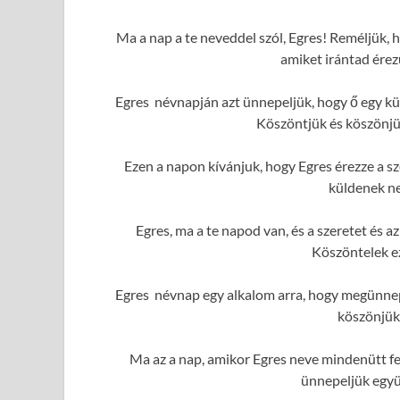
Ma a nap a te neveddel szól, Egres! Reméljük, h
amiket irántad érez
Egres névnapján azt ünnepeljük, hogy ő egy kü
Köszöntjük és köszönjük
Ezen a napon kívánjuk, hogy Egres érezze a sz
küldenek ne
Egres, ma a te napod van, és a szeretet és
Köszöntelek e
Egres névnap egy alkalom arra, hogy megünnepe
köszönjük
Ma az a nap, amikor Egres neve mindenütt fe
ünnepeljük együ