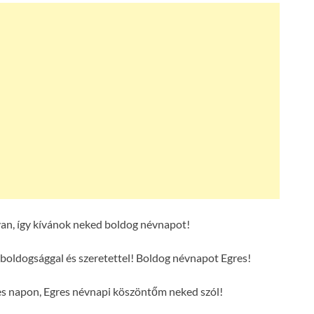
an, így kívánok neked boldog névnapot!
boldogsággal és szeretettel! Boldog névnapot Egres!
es napon, Egres névnapi köszöntőm neked szól!