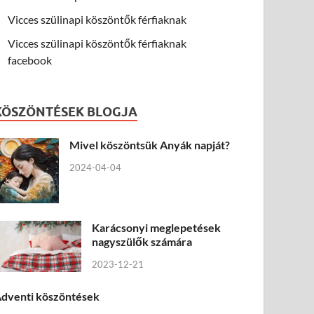
Vicces szülinapi köszöntők férfiaknak
Vicces szülinapi köszöntők férfiaknak
facebook
KÖSZÖNTÉSEK BLOGJA
Mivel köszöntsük Anyák napját?
2024-04-04
Karácsonyi meglepetések
nagyszülők számára
2023-12-21
dventi köszöntések