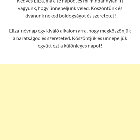
Kedves Eliza, ma a te napod, és mi mindannyian itt
vagyunk, hogy ünnepeljünk veled. Köszöntünk és
kívánunk neked boldogságot és szeretetet!
Eliza névnap egy kiváló alkalom arra, hogy megköszönjük
a barátságod és szereteted. Köszöntjük és ünnepeljük
együtt ezt a különleges napot!