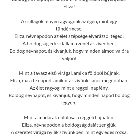
Eliza!
A csillagok fényei ragyognak az égen, mint egy
tündérmese,
Eliza, névnapodon az élet szépsége elvarázsol téged.
A boldogság édes dallama zenél a szívedben,
Boldog névnapot, és kívánjuk, hogy minden álmod valóra
váljon!
Mint a tavasz első virágai, amik a földből bújnak,
Eliza, ma a te napod, amikor a szívünk ismét megdobban.
Az élet ragyog, mint a reggeli napfény,
Boldog névnapot, és kívánjuk, hogy minden napod boldog
legyen!
Mint a madarak dalolása a reggeli hajnalon,
Eliza, névnapodon a boldogság dalát zengjük.
A szeretet virága nyílik szívünkben, mint egy édes rózsa,