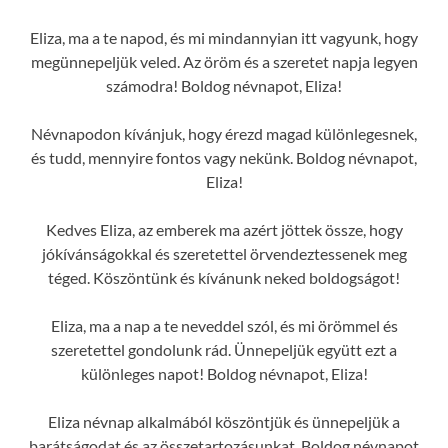
Eliza, ma a te napod, és mi mindannyian itt vagyunk, hogy
megünnepeljük veled. Az öröm és a szeretet napja legyen
számodra! Boldog névnapot, Eliza!
Névnapodon kívánjuk, hogy érezd magad különlegesnek,
és tudd, mennyire fontos vagy nekünk. Boldog névnapot,
Eliza!
Kedves Eliza, az emberek ma azért jöttek össze, hogy
jókívánságokkal és szeretettel örvendeztessenek meg
téged. Köszöntünk és kívánunk neked boldogságot!
Eliza, ma a nap a te neveddel szól, és mi örömmel és
szeretettel gondolunk rád. Ünnepeljük együtt ezt a
különleges napot! Boldog névnapot, Eliza!
Eliza névnap alkalmából köszöntjük és ünnepeljük a
barátságodat és az összetartozásunkat. Boldog névnapot