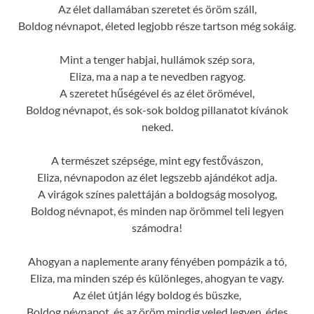
Az élet dallamában szeretet és öröm száll,
Boldog névnapot, életed legjobb része tartson még sokáig.
Mint a tenger habjai, hullámok szép sora,
Eliza, ma a nap a te nevedben ragyog.
A szeretet hűségével és az élet örömével,
Boldog névnapot, és sok-sok boldog pillanatot kívánok
neked.
A természet szépsége, mint egy festővászon,
Eliza, névnapodon az élet legszebb ajándékot adja.
A virágok színes palettáján a boldogság mosolyog,
Boldog névnapot, és minden nap örömmel teli legyen
számodra!
Ahogyan a naplemente arany fényében pompázik a tó,
Eliza, ma minden szép és különleges, ahogyan te vagy.
Az élet útján légy boldog és büszke,
Boldog névnapot, és az öröm mindig veled legyen, édes