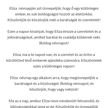
Eliza névnapján azt ünnepeljük, hogy ő egy különleges
ember, és sok boldogságot hozott az életünkbe.
Köszöntjük és köszönjük neki a barátságát és szeretetét!
Ezen a napon kívánjuk, hogy Eliza érezze a szeretetet és a
jókívánságokat, amiket barátai és családja küldenek neki.
Boldog névnapot!
Eliza, ma a te napod van, és a szeretet és az öröm a
körülötted lévő emberek ajándéka számodra. Köszöntelek
ezen a különleges napon!
Eliza névnap egy alkalom arra, hogy megünnepeljük a
barátságot és a közösséget. Boldog névnapot, és
köszönjük, hogy vagy nekünk!
Ma az a nap, amikor Eliza neve mindenütt felcsendül, és
jókívánságokkal zeng az ég. Köszöntjük és ünnepeljük