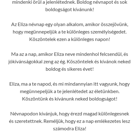
mindenki örül a jelenlétednek. Boldog névnapot és sok
boldogságot kívánunk!
Az Eliza névnap egy olyan alkalom, amikor összejövünk,
hogy megünnepeljük a te különleges személyiségedet.
Köszöntelek ezen a különleges napon!
Ma az a nap, amikor Eliza neve mindenhol felcsendül, és
jókívánságokkal zeng az ég. Köszöntelek és kívánok neked
boldog és sikeres évet!
Eliza, ma a te napod, és mi mindannyian itt vagyunk, hogy
megünnepeljük a te jelenlétedet az életünkben.
Köszöntünk és kívánunk neked boldogságot!
Névnapodon kívánjuk, hogy érezd magad különlegesnek
és szeretettnek. Reméljük, hogy ez a nap emlékezetes lesz
számodra Eliza!