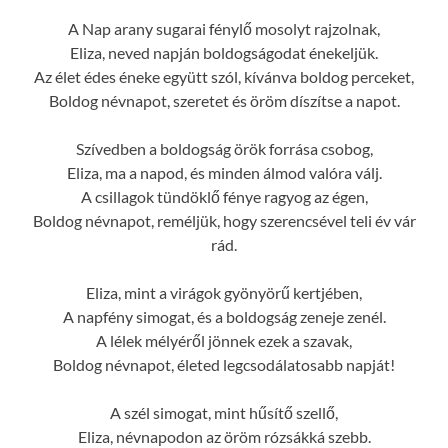
A Nap arany sugarai fénylő mosolyt rajzolnak,
Eliza, neved napján boldogságodat énekeljük.
Az élet édes éneke együtt szól, kívánva boldog perceket,
Boldog névnapot, szeretet és öröm díszítse a napot.
Szívedben a boldogság örök forrása csobog,
Eliza, ma a napod, és minden álmod valóra válj.
A csillagok tündöklő fénye ragyog az égen,
Boldog névnapot, reméljük, hogy szerencsével teli év vár
rád.
Eliza, mint a virágok gyönyörű kertjében,
A napfény simogat, és a boldogság zeneje zenél.
A lélek mélyéről jönnek ezek a szavak,
Boldog névnapot, életed legcsodálatosabb napját!
A szél simogat, mint hűsítő szellő,
Eliza, névnapodon az öröm rózsákká szebb.