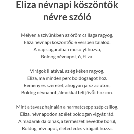
Eliza névnapi köszöntők
névre szóló
Mélyen a szívünkben az öröm csillaga ragyog,
Eliza névnapi köszöntőd e versben találod.
A nap sugaraiban mosolyt hozva,
Boldog névnapot, ó, Eliza.
Virágok illatával, az ég kéken ragyog,
Eliza, ma minden perc boldogságot hoz.
Remény és szeretet, ahogyan jársz az úton,
Boldog névnapot, álmokkal teli jövőt hozzon.
Mint a tavasz hajnalán a harmatcsepp szép csillog,
Eliza, névnapodon az élet boldogan vigyáz rád.
A madarak dalolnak, a természet nevédbe borul,
Boldog névnapot, életed édes virágait hozza.