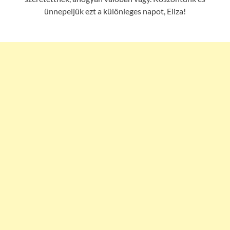
ünnepeljük ezt a különleges napot, Eliza!