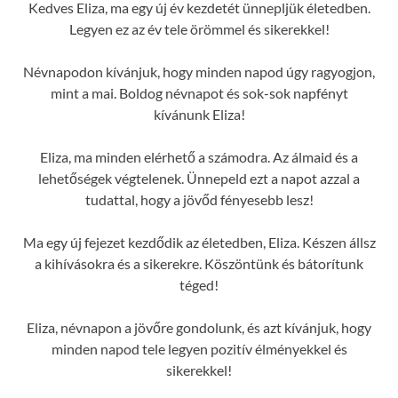
Kedves Eliza, ma egy új év kezdetét ünnepljük életedben.
Legyen ez az év tele örömmel és sikerekkel!
Névnapodon kívánjuk, hogy minden napod úgy ragyogjon,
mint a mai. Boldog névnapot és sok-sok napfényt
kívánunk Eliza!
Eliza, ma minden elérhető a számodra. Az álmaid és a
lehetőségek végtelenek. Ünnepeld ezt a napot azzal a
tudattal, hogy a jövőd fényesebb lesz!
Ma egy új fejezet kezdődik az életedben, Eliza. Készen állsz
a kihívásokra és a sikerekre. Köszöntünk és bátorítunk
téged!
Eliza, névnapon a jövőre gondolunk, és azt kívánjuk, hogy
minden napod tele legyen pozitív élményekkel és
sikerekkel!