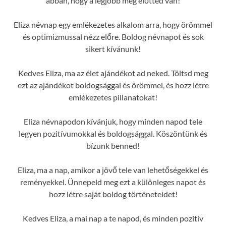
abban, hogy a legjobb még előtted van!
Eliza névnap egy emlékezetes alkalom arra, hogy örömmel
és optimizmussal nézz előre. Boldog névnapot és sok
sikert kívánunk!
Kedves Eliza, ma az élet ajándékot ad neked. Töltsd meg
ezt az ajándékot boldogsággal és örömmel, és hozz létre
emlékezetes pillanatokat!
Eliza névnapodon kívánjuk, hogy minden napod tele
legyen pozitívumokkal és boldogsággal. Köszöntünk és
bízunk benned!
Eliza, ma a nap, amikor a jövő tele van lehetőségekkel és
reményekkel. Ünnepeld meg ezt a különleges napot és
hozz létre saját boldog történeteidet!
Kedves Eliza, a mai nap a te napod, és minden pozitív