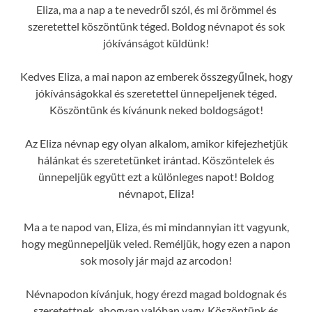
Eliza, ma a nap a te nevedről szól, és mi örömmel és
szeretettel köszöntünk téged. Boldog névnapot és sok
jókívánságot küldünk!
Kedves Eliza, a mai napon az emberek összegyűlnek, hogy
jókívánságokkal és szeretettel ünnepeljenek téged.
Köszöntünk és kívánunk neked boldogságot!
Az Eliza névnap egy olyan alkalom, amikor kifejezhetjük
hálánkat és szeretetünket irántad. Köszöntelek és
ünnepeljük együtt ezt a különleges napot! Boldog
névnapot, Eliza!
Ma a te napod van, Eliza, és mi mindannyian itt vagyunk,
hogy megünnepeljük veled. Reméljük, hogy ezen a napon
sok mosoly jár majd az arcodon!
Névnapodon kívánjuk, hogy érezd magad boldognak és
szeretettnek, ahogyan valóban vagy. Köszöntünk és