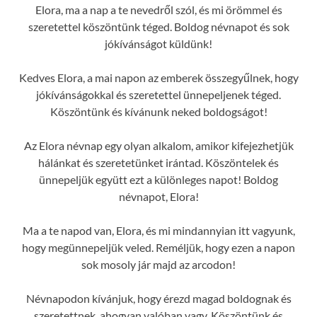
Elora, ma a nap a te nevedről szól, és mi örömmel és
szeretettel köszöntünk téged. Boldog névnapot és sok
jókívánságot küldünk!
Kedves Elora, a mai napon az emberek összegyűlnek, hogy
jókívánságokkal és szeretettel ünnepeljenek téged.
Köszöntünk és kívánunk neked boldogságot!
Az Elora névnap egy olyan alkalom, amikor kifejezhetjük
hálánkat és szeretetünket irántad. Köszöntelek és
ünnepeljük együtt ezt a különleges napot! Boldog
névnapot, Elora!
Ma a te napod van, Elora, és mi mindannyian itt vagyunk,
hogy megünnepeljük veled. Reméljük, hogy ezen a napon
sok mosoly jár majd az arcodon!
Névnapodon kívánjuk, hogy érezd magad boldognak és
szeretettnek, ahogyan valóban vagy. Köszöntünk és