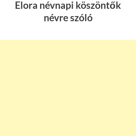
Elora névnapi köszöntők
névre szóló