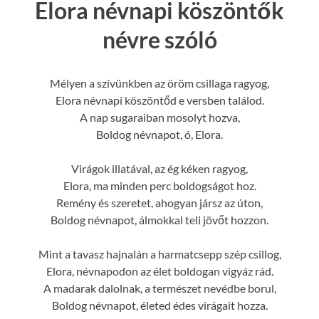
Elora névnapi köszöntők
névre szóló
Mélyen a szívünkben az öröm csillaga ragyog,
Elora névnapi köszöntőd e versben találod.
A nap sugaraiban mosolyt hozva,
Boldog névnapot, ó, Elora.
Virágok illatával, az ég kéken ragyog,
Elora, ma minden perc boldogságot hoz.
Remény és szeretet, ahogyan jársz az úton,
Boldog névnapot, álmokkal teli jövőt hozzon.
Mint a tavasz hajnalán a harmatcsepp szép csillog,
Elora, névnapodon az élet boldogan vigyáz rád.
A madarak dalolnak, a természet nevédbe borul,
Boldog névnapot, életed édes virágait hozza.