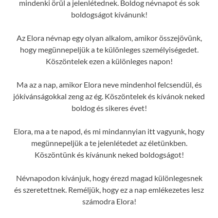
mindenki örül a jelenlétednek. Boldog névnapot és sok
boldogságot kívánunk!
Az Elora névnap egy olyan alkalom, amikor összejövünk,
hogy megünnepeljük a te különleges személyiségedet.
Köszöntelek ezen a különleges napon!
Ma az a nap, amikor Elora neve mindenhol felcsendül, és
jókívánságokkal zeng az ég. Köszöntelek és kívánok neked
boldog és sikeres évet!
Elora, ma a te napod, és mi mindannyian itt vagyunk, hogy
megünnepeljük a te jelenlétedet az életünkben.
Köszöntünk és kívánunk neked boldogságot!
Névnapodon kívánjuk, hogy érezd magad különlegesnek
és szeretettnek. Reméljük, hogy ez a nap emlékezetes lesz
számodra Elora!