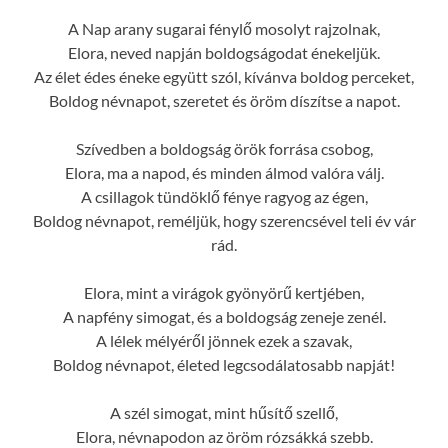
A Nap arany sugarai fénylő mosolyt rajzolnak,
Elora, neved napján boldogságodat énekeljük.
Az élet édes éneke együtt szól, kívánva boldog perceket,
Boldog névnapot, szeretet és öröm díszítse a napot.
Szívedben a boldogság örök forrása csobog,
Elora, ma a napod, és minden álmod valóra válj.
A csillagok tündöklő fénye ragyog az égen,
Boldog névnapot, reméljük, hogy szerencsével teli év vár
rád.
Elora, mint a virágok gyönyörű kertjében,
A napfény simogat, és a boldogság zeneje zenél.
A lélek mélyéről jönnek ezek a szavak,
Boldog névnapot, életed legcsodálatosabb napját!
A szél simogat, mint hűsítő szellő,
Elora, névnapodon az öröm rózsákká szebb.