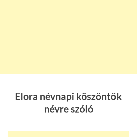
Elora névnapi köszöntők
névre szóló