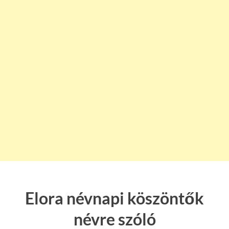
Elora névnapi köszöntők
névre szóló