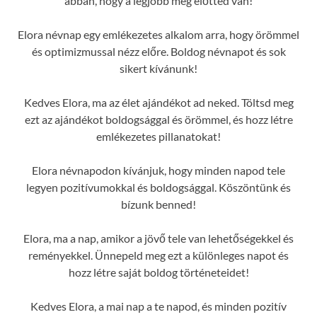
abban, hogy a legjobb még előtted van!
Elora névnap egy emlékezetes alkalom arra, hogy örömmel
és optimizmussal nézz előre. Boldog névnapot és sok
sikert kívánunk!
Kedves Elora, ma az élet ajándékot ad neked. Töltsd meg
ezt az ajándékot boldogsággal és örömmel, és hozz létre
emlékezetes pillanatokat!
Elora névnapodon kívánjuk, hogy minden napod tele
legyen pozitívumokkal és boldogsággal. Köszöntünk és
bízunk benned!
Elora, ma a nap, amikor a jövő tele van lehetőségekkel és
reményekkel. Ünnepeld meg ezt a különleges napot és
hozz létre saját boldog történeteidet!
Kedves Elora, a mai nap a te napod, és minden pozitív