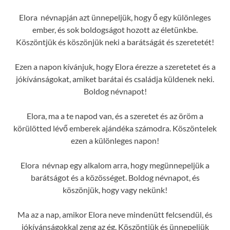
Elora névnapján azt ünnepeljük, hogy ő egy különleges
ember, és sok boldogságot hozott az életünkbe.
Köszöntjük és köszönjük neki a barátságát és szeretetét!
Ezen a napon kívánjuk, hogy Elora érezze a szeretetet és a
jókívánságokat, amiket barátai és családja küldenek neki.
Boldog névnapot!
Elora, ma a te napod van, és a szeretet és az öröm a
körülötted lévő emberek ajándéka számodra. Köszöntelek
ezen a különleges napon!
Elora névnap egy alkalom arra, hogy megünnepeljük a
barátságot és a közösséget. Boldog névnapot, és
köszönjük, hogy vagy nekünk!
Ma az a nap, amikor Elora neve mindenütt felcsendül, és
jókívánságokkal zeng az ég. Köszöntjük és ünnepeljük