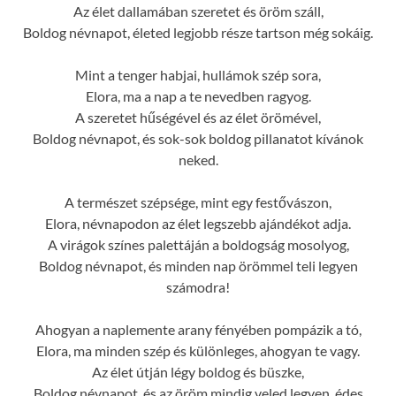
Az élet dallamában szeretet és öröm száll,
Boldog névnapot, életed legjobb része tartson még sokáig.
Mint a tenger habjai, hullámok szép sora,
Elora, ma a nap a te nevedben ragyog.
A szeretet hűségével és az élet örömével,
Boldog névnapot, és sok-sok boldog pillanatot kívánok
neked.
A természet szépsége, mint egy festővászon,
Elora, névnapodon az élet legszebb ajándékot adja.
A virágok színes palettáján a boldogság mosolyog,
Boldog névnapot, és minden nap örömmel teli legyen
számodra!
Ahogyan a naplemente arany fényében pompázik a tó,
Elora, ma minden szép és különleges, ahogyan te vagy.
Az élet útján légy boldog és büszke,
Boldog névnapot, és az öröm mindig veled legyen, édes