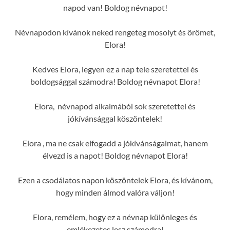
napod van! Boldog névnapot!
Névnapodon kívánok neked rengeteg mosolyt és örömet,
Elora!
Kedves Elora, legyen ez a nap tele szeretettel és
boldogsággal számodra! Boldog névnapot Elora!
Elora, névnapod alkalmából sok szeretettel és
jókívánsággal köszöntelek!
Elora , ma ne csak elfogadd a jókívánságaimat, hanem
élvezd is a napot! Boldog névnapot Elora!
Ezen a csodálatos napon köszöntelek Elora, és kívánom,
hogy minden álmod valóra váljon!
Elora, remélem, hogy ez a névnap különleges és
emlékezetes lesz számodra!