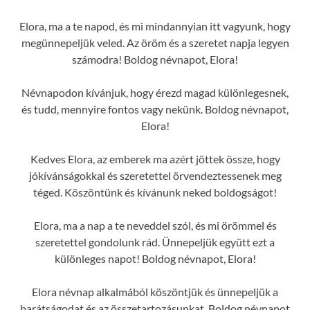
Elora, ma a te napod, és mi mindannyian itt vagyunk, hogy
megünnepeljük veled. Az öröm és a szeretet napja legyen
számodra! Boldog névnapot, Elora!
Névnapodon kívánjuk, hogy érezd magad különlegesnek,
és tudd, mennyire fontos vagy nekünk. Boldog névnapot,
Elora!
Kedves Elora, az emberek ma azért jöttek össze, hogy
jókívánságokkal és szeretettel örvendeztessenek meg
téged. Köszöntünk és kívánunk neked boldogságot!
Elora, ma a nap a te neveddel szól, és mi örömmel és
szeretettel gondolunk rád. Ünnepeljük együtt ezt a
különleges napot! Boldog névnapot, Elora!
Elora névnap alkalmából köszöntjük és ünnepeljük a
barátságodat és az összetartozásunkat. Boldog névnapot