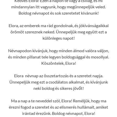
Kedves Elora! Ezen a napon te vagy a csillag, és mi
mindannyian itt vagyunk, hogy megünnepeljük veled.
Boldog névnapot és sok szeretetet kívánunk!
Elora, az emberek ma rád gondolnak, és jókívánságaikkal
örömöt szereznek neked. Ünnepeljük meg együtt ezt a
különleges napot!
Névnapodon kívánjuk, hogy minden álmod valóra váljon,
és minden pillanat tele legyen boldogsággal és mosollyal.
Köszöntelek, Elora!
Elora névnap az összetartozás és a szeretet napja.
Ünnepeljük meg ezt a csodálatos alkalmat, és kívánjunk
neki boldog és sikeres jövőt!
Ma a nap a te neveddel szól, Elora! Reméljük, hogy ma
érezni fogod a szeretet és az elismerés hullámait, amiket
irántad érezünk. Boldog névnapot, Elora!