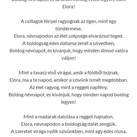
Elora!
A csillagok fényei ragyognak az égen, mint egy
tündérmese,
Elora, névnapodon az élet szépsége elvarázsol téged.
A boldogság édes dallama zenél a szívedben,
Boldog névnapot, és kívánjuk, hogy minden álmod valóra
váljon!
Mint a tavasz első virágai, amik a földből bújnak,
Elora, ma a te napod, amikor a szívünk ismét megdobban.
Az élet ragyog, mint a reggeli napfény,
Boldog névnapot, és kívánjuk, hogy minden napod boldog
legyen!
Mint a madarak dalolása a reggeli hajnalon,
Elora, névnapodon a boldogság dalát zengjük.
A szeretet virága nyílik szívünkben, mint egy édes rózsa,