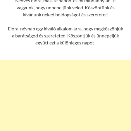
Kedves Elora, ma a te napod, és mi mindannyian itt
vagyunk, hogy ünnepeljünk veled. Köszöntünk és
kívánunk neked boldogságot és szeretetet!
Elora névnap egy kiváló alkalom arra, hogy megköszönjük
a barátságod és szereteted. Köszöntjük és ünnepeljük
együtt ezt a különleges napot!