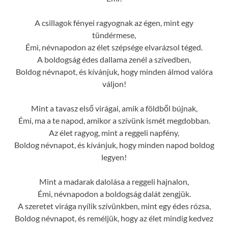
A csillagok fényei ragyognak az égen, mint egy
tündérmese,
Émi, névnapodon az élet szépsége elvarázsol téged.
A boldogság édes dallama zenél a szívedben,
Boldog névnapot, és kívánjuk, hogy minden álmod valóra
váljon!
Mint a tavasz első virágai, amik a földből bújnak,
Émi, ma a te napod, amikor a szívünk ismét megdobban.
Az élet ragyog, mint a reggeli napfény,
Boldog névnapot, és kívánjuk, hogy minden napod boldog
legyen!
Mint a madarak dalolása a reggeli hajnalon,
Émi, névnapodon a boldogság dalát zengjük.
A szeretet virága nyílik szívünkben, mint egy édes rózsa,
Boldog névnapot, és reméljük, hogy az élet mindig kedvez