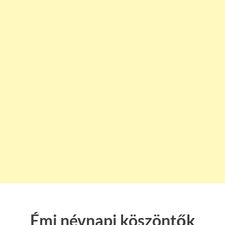
Émi névnapi köszöntők