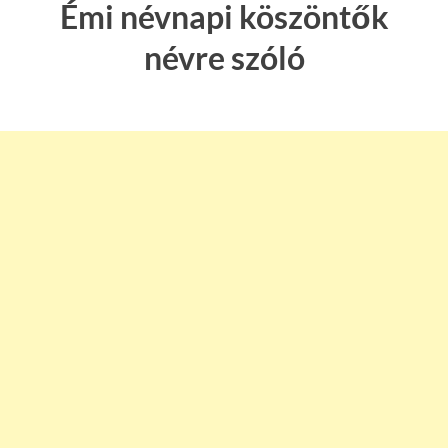
Émi névnapi köszöntők
névre szóló