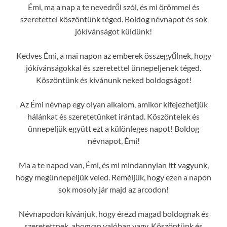
Émi, ma a nap a te nevedről szól, és mi örömmel és
szeretettel köszöntünk téged. Boldog névnapot és sok
jókívánságot küldünk!
Kedves Émi, a mai napon az emberek összegyűlnek, hogy
jókívánságokkal és szeretettel ünnepeljenek téged.
Köszöntünk és kívánunk neked boldogságot!
Az Émi névnap egy olyan alkalom, amikor kifejezhetjük
hálánkat és szeretetünket irántad. Köszöntelek és
ünnepeljük együtt ezt a különleges napot! Boldog
névnapot, Émi!
Ma a te napod van, Émi, és mi mindannyian itt vagyunk,
hogy megünnepeljük veled. Reméljük, hogy ezen a napon
sok mosoly jár majd az arcodon!
Névnapodon kívánjuk, hogy érezd magad boldognak és
szeretettnek, ahogyan valóban vagy. Köszöntünk és