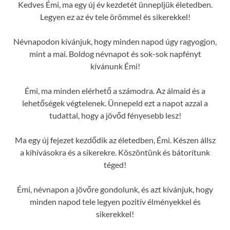
Kedves Émi, ma egy új év kezdetét ünnepljük életedben.
Legyen ez az év tele örömmel és sikerekkel!
Névnapodon kívánjuk, hogy minden napod úgy ragyogjon,
mint a mai. Boldog névnapot és sok-sok napfényt
kívánunk Émi!
Émi, ma minden elérhető a számodra. Az álmaid és a
lehetőségek végtelenek. Ünnepeld ezt a napot azzal a
tudattal, hogy a jövőd fényesebb lesz!
Ma egy új fejezet kezdődik az életedben, Émi. Készen állsz
a kihívásokra és a sikerekre. Köszöntünk és bátorítunk
téged!
Émi, névnapon a jövőre gondolunk, és azt kívánjuk, hogy
minden napod tele legyen pozitív élményekkel és
sikerekkel!