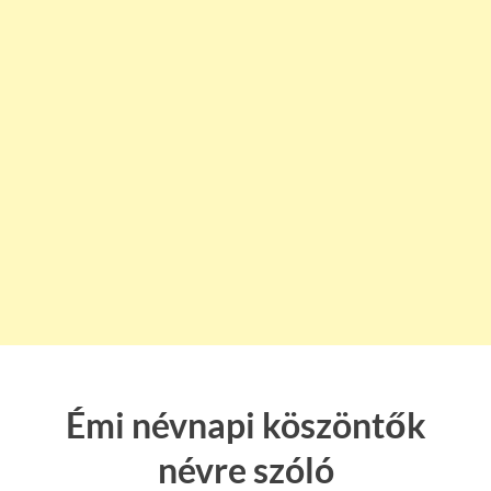
Émi névnapi köszöntők
névre szóló