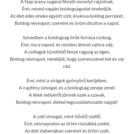
A Nap arany sugarai fénylő mosolyt rajzolnak,
Émi, neved napján boldogságodat énekeljük.
Az élet édes éneke együtt szól, kívánva boldog perceket,
Boldog névnapot, szeretet és öröm díszítse a napot.
Szívedben a boldogság örök forrása csobog,
Émi, ma a napod, és minden álmod valóra válj.
A csillagok tündöklő fénye ragyog az égen,
Boldog névnapot, reméljük, hogy szerencsével teli év vár
rád.
Émi, mint a virágok gyönyörű kertjében,
A napfény simogat, és a boldogság zeneje zenél.
A lélek mélyéről jönnek ezek a szavak,
Boldog névnapot, életed legcsodálatosabb napját!
A szél simogat, mint hűsítő szellő,
Émi, névnapodon az öröm rózsákká szebb.
Az élet dallamában szeretet és öröm száll,