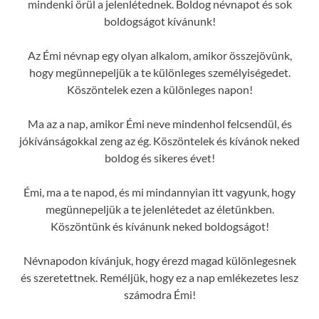
mindenki örül a jelenlétednek. Boldog névnapot és sok
boldogságot kívánunk!
Az Émi névnap egy olyan alkalom, amikor összejövünk,
hogy megünnepeljük a te különleges személyiségedet.
Köszöntelek ezen a különleges napon!
Ma az a nap, amikor Émi neve mindenhol felcsendül, és
jókívánságokkal zeng az ég. Köszöntelek és kívánok neked
boldog és sikeres évet!
Émi, ma a te napod, és mi mindannyian itt vagyunk, hogy
megünnepeljük a te jelenlétedet az életünkben.
Köszöntünk és kívánunk neked boldogságot!
Névnapodon kívánjuk, hogy érezd magad különlegesnek
és szeretettnek. Reméljük, hogy ez a nap emlékezetes lesz
számodra Émi!