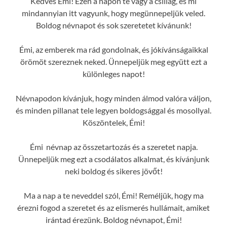
Kedves Émi! Ezen a napon te vagy a csillag, és mi
mindannyian itt vagyunk, hogy megünnepeljük veled.
Boldog névnapot és sok szeretetet kívánunk!
Émi, az emberek ma rád gondolnak, és jókívánságaikkal
örömöt szereznek neked. Ünnepeljük meg együtt ezt a
különleges napot!
Névnapodon kívánjuk, hogy minden álmod valóra váljon,
és minden pillanat tele legyen boldogsággal és mosollyal.
Köszöntelek, Émi!
Émi névnap az összetartozás és a szeretet napja.
Ünnepeljük meg ezt a csodálatos alkalmat, és kívánjunk
neki boldog és sikeres jövőt!
Ma a nap a te neveddel szól, Émi! Reméljük, hogy ma
érezni fogod a szeretet és az elismerés hullámait, amiket
irántad érezünk. Boldog névnapot, Émi!