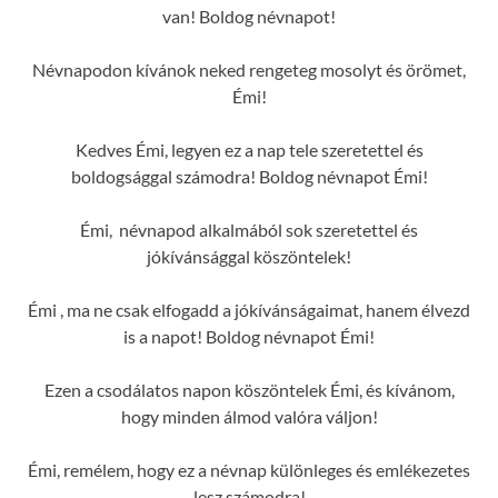
van! Boldog névnapot!
Névnapodon kívánok neked rengeteg mosolyt és örömet,
Émi!
Kedves Émi, legyen ez a nap tele szeretettel és
boldogsággal számodra! Boldog névnapot Émi!
Émi, névnapod alkalmából sok szeretettel és
jókívánsággal köszöntelek!
Émi , ma ne csak elfogadd a jókívánságaimat, hanem élvezd
is a napot! Boldog névnapot Émi!
Ezen a csodálatos napon köszöntelek Émi, és kívánom,
hogy minden álmod valóra váljon!
Émi, remélem, hogy ez a névnap különleges és emlékezetes
lesz számodra!