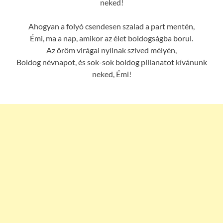
neked!
Ahogyan a folyó csendesen szalad a part mentén,
Émi, ma a nap, amikor az élet boldogságba borul.
Az öröm virágai nyílnak szíved mélyén,
Boldog névnapot, és sok-sok boldog pillanatot kívánunk
neked, Émi!