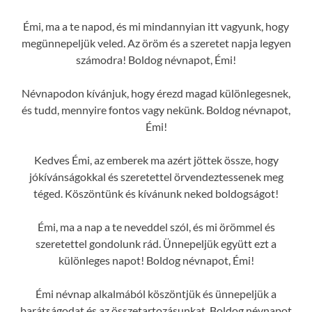
Émi, ma a te napod, és mi mindannyian itt vagyunk, hogy
megünnepeljük veled. Az öröm és a szeretet napja legyen
számodra! Boldog névnapot, Émi!
Névnapodon kívánjuk, hogy érezd magad különlegesnek,
és tudd, mennyire fontos vagy nekünk. Boldog névnapot,
Émi!
Kedves Émi, az emberek ma azért jöttek össze, hogy
jókívánságokkal és szeretettel örvendeztessenek meg
téged. Köszöntünk és kívánunk neked boldogságot!
Émi, ma a nap a te neveddel szól, és mi örömmel és
szeretettel gondolunk rád. Ünnepeljük együtt ezt a
különleges napot! Boldog névnapot, Émi!
Émi névnap alkalmából köszöntjük és ünnepeljük a
barátságodat és az összetartozásunkat. Boldog névnapot