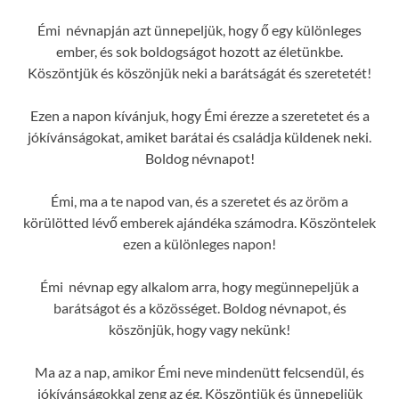
Émi névnapján azt ünnepeljük, hogy ő egy különleges
ember, és sok boldogságot hozott az életünkbe.
Köszöntjük és köszönjük neki a barátságát és szeretetét!
Ezen a napon kívánjuk, hogy Émi érezze a szeretetet és a
jókívánságokat, amiket barátai és családja küldenek neki.
Boldog névnapot!
Émi, ma a te napod van, és a szeretet és az öröm a
körülötted lévő emberek ajándéka számodra. Köszöntelek
ezen a különleges napon!
Émi névnap egy alkalom arra, hogy megünnepeljük a
barátságot és a közösséget. Boldog névnapot, és
köszönjük, hogy vagy nekünk!
Ma az a nap, amikor Émi neve mindenütt felcsendül, és
jókívánságokkal zeng az ég. Köszöntjük és ünnepeljük