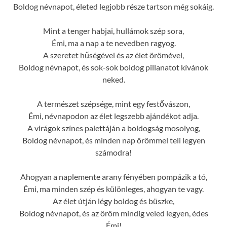
Boldog névnapot, életed legjobb része tartson még sokáig.
Mint a tenger habjai, hullámok szép sora,
Émi, ma a nap a te nevedben ragyog.
A szeretet hűségével és az élet örömével,
Boldog névnapot, és sok-sok boldog pillanatot kívánok
neked.
A természet szépsége, mint egy festővászon,
Émi, névnapodon az élet legszebb ajándékot adja.
A virágok színes palettáján a boldogság mosolyog,
Boldog névnapot, és minden nap örömmel teli legyen
számodra!
Ahogyan a naplemente arany fényében pompázik a tó,
Émi, ma minden szép és különleges, ahogyan te vagy.
Az élet útján légy boldog és büszke,
Boldog névnapot, és az öröm mindig veled legyen, édes
Émi!