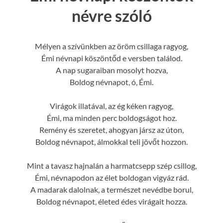
névre szóló
Mélyen a szívünkben az öröm csillaga ragyog,
Émi névnapi köszöntőd e versben találod.
A nap sugaraiban mosolyt hozva,
Boldog névnapot, ó, Émi.
Virágok illatával, az ég kéken ragyog,
Émi, ma minden perc boldogságot hoz.
Remény és szeretet, ahogyan jársz az úton,
Boldog névnapot, álmokkal teli jövőt hozzon.
Mint a tavasz hajnalán a harmatcsepp szép csillog,
Émi, névnapodon az élet boldogan vigyáz rád.
A madarak dalolnak, a természet nevédbe borul,
Boldog névnapot, életed édes virágait hozza.