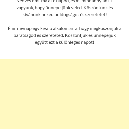
Kedves Émi, ma a te napod, és mi mindannyian itt
vagyunk, hogy ünnepeljünk veled. Köszöntünk és
kívánunk neked boldogságot és szeretetet!
Émi névnap egy kiváló alkalom arra, hogy megköszönjük a
barátságod és szereteted. Köszöntjük és ünnepeljük
együtt ezt a különleges napot!