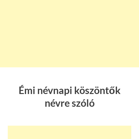
Émi névnapi köszöntők
névre szóló