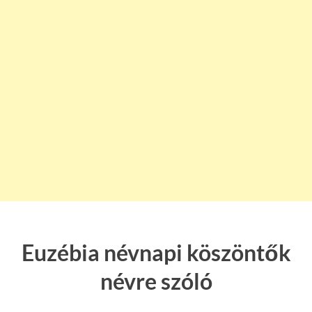
Euzébia névnapi köszöntők
névre szóló