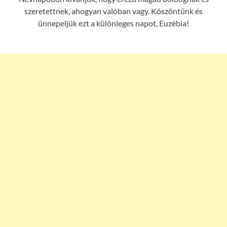
szeretettnek, ahogyan valóban vagy. Köszöntünk és
ünnepeljük ezt a különleges napot, Euzébia!