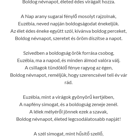
Boldog névnapot, életed édes virágait hozza.
A Nap arany sugarai fénylő mosolyt rajzolnak,
Euzébia, neved napján boldogságodat énekeljük.
Az élet édes éneke együtt szól, kívánva boldog perceket,
Boldog névnapot, szeretet és öröm díszítse a napot.
Szívedben a boldogság örök forrása csobog,
Euzébia, ma a napod, és minden álmod valóra válj.
A csillagok tündöklő fénye ragyog az égen,
Boldog névnapot, reméljük, hogy szerencsével teli év vár
rád.
Euzébia, mint a virágok gyönyörű kertjében,
A napfény simogat, és a boldogság zeneje zenél.
A lélek mélyéről jönnek ezek a szavak,
Boldog névnapot, életed legcsodálatosabb napját!
A szél simogat, mint hűsítő szellő,