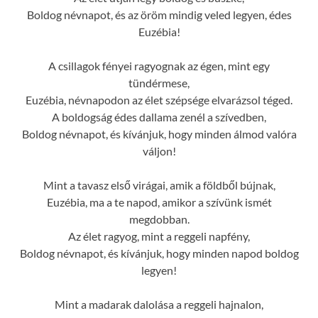
Boldog névnapot, és az öröm mindig veled legyen, édes
Euzébia!
A csillagok fényei ragyognak az égen, mint egy
tündérmese,
Euzébia, névnapodon az élet szépsége elvarázsol téged.
A boldogság édes dallama zenél a szívedben,
Boldog névnapot, és kívánjuk, hogy minden álmod valóra
váljon!
Mint a tavasz első virágai, amik a földből bújnak,
Euzébia, ma a te napod, amikor a szívünk ismét
megdobban.
Az élet ragyog, mint a reggeli napfény,
Boldog névnapot, és kívánjuk, hogy minden napod boldog
legyen!
Mint a madarak dalolása a reggeli hajnalon,