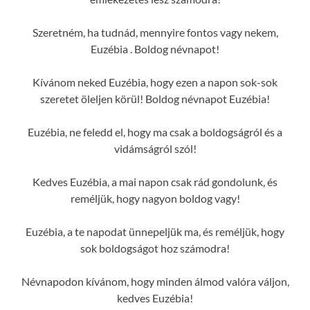
Szeretném, ha tudnád, mennyire fontos vagy nekem,
Euzébia . Boldog névnapot!
Kívánom neked Euzébia, hogy ezen a napon sok-sok
szeretet öleljen körül! Boldog névnapot Euzébia!
Euzébia, ne feledd el, hogy ma csak a boldogságról és a
vidámságról szól!
Kedves Euzébia, a mai napon csak rád gondolunk, és
reméljük, hogy nagyon boldog vagy!
Euzébia, a te napodat ünnepeljük ma, és reméljük, hogy
sok boldogságot hoz számodra!
Névnapodon kívánom, hogy minden álmod valóra váljon,
kedves Euzébia!