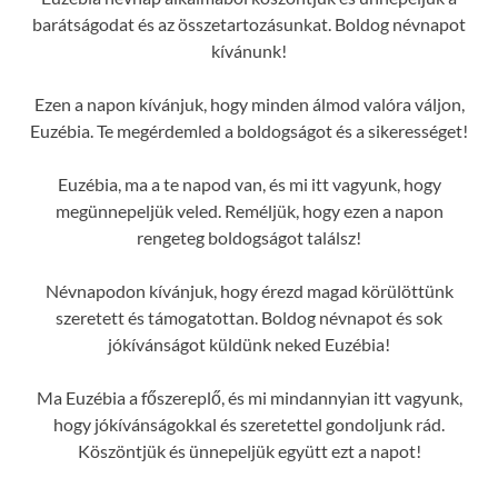
barátságodat és az összetartozásunkat. Boldog névnapot
kívánunk!
Ezen a napon kívánjuk, hogy minden álmod valóra váljon,
Euzébia. Te megérdemled a boldogságot és a sikerességet!
Euzébia, ma a te napod van, és mi itt vagyunk, hogy
megünnepeljük veled. Reméljük, hogy ezen a napon
rengeteg boldogságot találsz!
Névnapodon kívánjuk, hogy érezd magad körülöttünk
szeretett és támogatottan. Boldog névnapot és sok
jókívánságot küldünk neked Euzébia!
Ma Euzébia a főszereplő, és mi mindannyian itt vagyunk,
hogy jókívánságokkal és szeretettel gondoljunk rád.
Köszöntjük és ünnepeljük együtt ezt a napot!