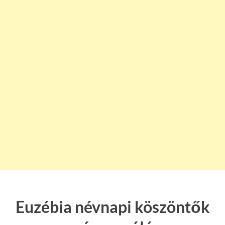
Euzébia névnapi köszöntők