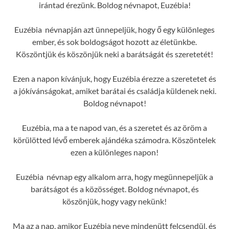
irántad érezünk. Boldog névnapot, Euzébia!
Euzébia névnapján azt ünnepeljük, hogy ő egy különleges
ember, és sok boldogságot hozott az életünkbe.
Köszöntjük és köszönjük neki a barátságát és szeretetét!
Ezen a napon kívánjuk, hogy Euzébia érezze a szeretetet és
a jókívánságokat, amiket barátai és családja küldenek neki.
Boldog névnapot!
Euzébia, ma a te napod van, és a szeretet és az öröm a
körülötted lévő emberek ajándéka számodra. Köszöntelek
ezen a különleges napon!
Euzébia névnap egy alkalom arra, hogy megünnepeljük a
barátságot és a közösséget. Boldog névnapot, és
köszönjük, hogy vagy nekünk!
Ma az a nap, amikor Euzébia neve mindenütt felcsendül, és