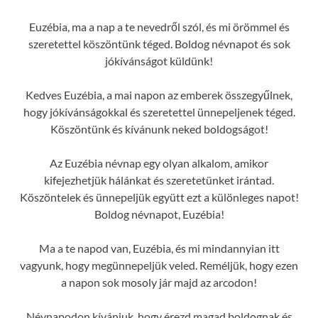
Euzébia, ma a nap a te nevedről szól, és mi örömmel és
szeretettel köszöntünk téged. Boldog névnapot és sok
jókívánságot küldünk!
Kedves Euzébia, a mai napon az emberek összegyűlnek,
hogy jókívánságokkal és szeretettel ünnepeljenek téged.
Köszöntünk és kívánunk neked boldogságot!
Az Euzébia névnap egy olyan alkalom, amikor
kifejezhetjük hálánkat és szeretetünket irántad.
Köszöntelek és ünnepeljük együtt ezt a különleges napot!
Boldog névnapot, Euzébia!
Ma a te napod van, Euzébia, és mi mindannyian itt
vagyunk, hogy megünnepeljük veled. Reméljük, hogy ezen
a napon sok mosoly jár majd az arcodon!
Névnapodon kívánjuk, hogy érezd magad boldognak és