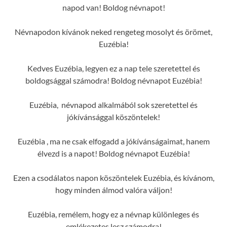
napod van! Boldog névnapot!
Névnapodon kívánok neked rengeteg mosolyt és örömet,
Euzébia!
Kedves Euzébia, legyen ez a nap tele szeretettel és
boldogsággal számodra! Boldog névnapot Euzébia!
Euzébia, névnapod alkalmából sok szeretettel és
jókívánsággal köszöntelek!
Euzébia , ma ne csak elfogadd a jókívánságaimat, hanem
élvezd is a napot! Boldog névnapot Euzébia!
Ezen a csodálatos napon köszöntelek Euzébia, és kívánom,
hogy minden álmod valóra váljon!
Euzébia, remélem, hogy ez a névnap különleges és
emlékezetes lesz számodra!