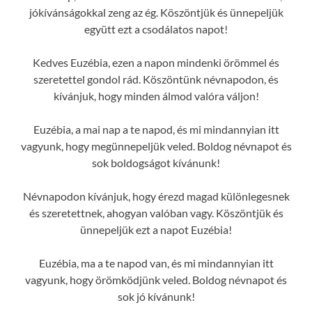
jókívánságokkal zeng az ég. Köszöntjük és ünnepeljük
együtt ezt a csodálatos napot!
Kedves Euzébia, ezen a napon mindenki örömmel és
szeretettel gondol rád. Köszöntünk névnapodon, és
kívánjuk, hogy minden álmod valóra váljon!
Euzébia, a mai nap a te napod, és mi mindannyian itt
vagyunk, hogy megünnepeljük veled. Boldog névnapot és
sok boldogságot kívánunk!
Névnapodon kívánjuk, hogy érezd magad különlegesnek
és szeretettnek, ahogyan valóban vagy. Köszöntjük és
ünnepeljük ezt a napot Euzébia!
Euzébia, ma a te napod van, és mi mindannyian itt
vagyunk, hogy örömködjünk veled. Boldog névnapot és
sok jó kívánunk!