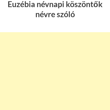
Euzébia névnapi köszöntők
névre szóló