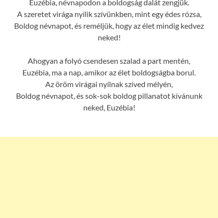
Euzébia, névnapodon a boldogság dalát zengjük.
A szeretet virága nyílik szívünkben, mint egy édes rózsa,
Boldog névnapot, és reméljük, hogy az élet mindig kedvez
neked!
Ahogyan a folyó csendesen szalad a part mentén,
Euzébia, ma a nap, amikor az élet boldogságba borul.
Az öröm virágai nyílnak szíved mélyén,
Boldog névnapot, és sok-sok boldog pillanatot kívánunk
neked, Euzébia!