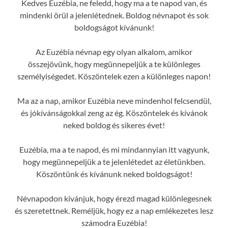
Kedves Euzébia, ne feledd, hogy ma a te napod van, és
mindenki örül a jelenlétednek. Boldog névnapot és sok
boldogságot kívánunk!
Az Euzébia névnap egy olyan alkalom, amikor
összejövünk, hogy megünnepeljük a te különleges
személyiségedet. Köszöntelek ezen a különleges napon!
Ma az a nap, amikor Euzébia neve mindenhol felcsendül,
és jókívánságokkal zeng az ég. Köszöntelek és kívánok
neked boldog és sikeres évet!
Euzébia, ma a te napod, és mi mindannyian itt vagyunk,
hogy megünnepeljük a te jelenlétedet az életünkben.
Köszöntünk és kívánunk neked boldogságot!
Névnapodon kívánjuk, hogy érezd magad különlegesnek
és szeretettnek. Reméljük, hogy ez a nap emlékezetes lesz
számodra Euzébia!