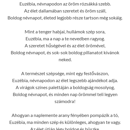
Euzébia, névnapodon az öröm rózsákká szebb.
Az élet dallamában szeretet és öröm száll,
Boldog névnapot, életed legjobb része tartson még sokáig.
Mint a tenger habjai, hullámok szép sora,
Euzébia, ma a nap a te nevedben ragyog.
A szeretet hűségével és az élet örömével,
Boldog névnapot, és sok-sok boldog pillanatot kívánok
neked.
A természet szépsége, mint egy festővászon,
Euzébia, névnapodon az élet legszebb ajándékot adja.
A virágok színes palettáján a boldogság mosolyog,
Boldog névnapot, és minden nap örömmel teli legyen
számodra!
Ahogyan a naplemente arany fényében pompázik a tó,
Euzébia, ma minden szép és különleges, ahogyan te vagy.
Az élet útján légy boldog és büszke,