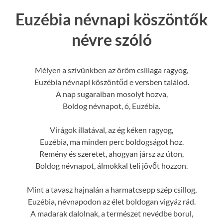
Euzébia névnapi köszöntők
névre szóló
Mélyen a szívünkben az öröm csillaga ragyog,
Euzébia névnapi köszöntőd e versben találod.
A nap sugaraiban mosolyt hozva,
Boldog névnapot, ó, Euzébia.
Virágok illatával, az ég kéken ragyog,
Euzébia, ma minden perc boldogságot hoz.
Remény és szeretet, ahogyan jársz az úton,
Boldog névnapot, álmokkal teli jövőt hozzon.
Mint a tavasz hajnalán a harmatcsepp szép csillog,
Euzébia, névnapodon az élet boldogan vigyáz rád.
A madarak dalolnak, a természet nevédbe borul,