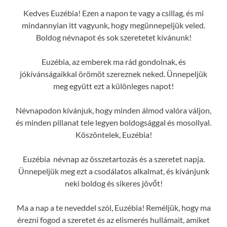
Kedves Euzébia! Ezen a napon te vagy a csillag, és mi
mindannyian itt vagyunk, hogy megünnepeljük veled.
Boldog névnapot és sok szeretetet kívánunk!
Euzébia, az emberek ma rád gondolnak, és
jókívánságaikkal örömöt szereznek neked. Ünnepeljük
meg együtt ezt a különleges napot!
Névnapodon kívánjuk, hogy minden álmod valóra váljon,
és minden pillanat tele legyen boldogsággal és mosollyal.
Köszöntelek, Euzébia!
Euzébia névnap az összetartozás és a szeretet napja.
Ünnepeljük meg ezt a csodálatos alkalmat, és kívánjunk
neki boldog és sikeres jövőt!
Ma a nap a te neveddel szól, Euzébia! Reméljük, hogy ma
érezni fogod a szeretet és az elismerés hullámait, amiket