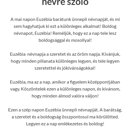
névre szóló
A mai napon Euzébia barátunk ünnepli névnapját, és mi
sem hagyhatjuk ki ezt a különleges alkalmat! Boldog
névnapot, Euzébia! Reméljük, hogy ez a nap tele lesz
boldogsággal és mosollyal!
Euzébia névnapja a szeretet és az öröm napja. Kívánjuk,
hogy minden pillanata különleges legyen, és tele legyen
szeretettel és jókívánságokkal!
Euzébia, ma az a nap, amikor a figyelem középpontjában
vagy. Köszöntelek ezen a különleges napon, és kívánom,
hogy minden álmod valóra váljon!
Ezen a szép napon Euzébia ünnepli névnapját. A barátság,
a szeretet és a boldogság összpontosul ma körülötted.
Legyen ez a nap emlékezetes és boldog!