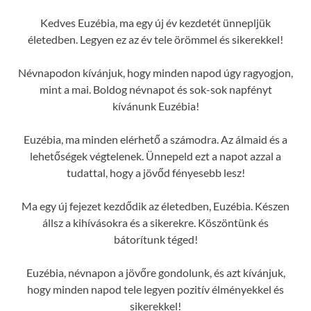
Kedves Euzébia, ma egy új év kezdetét ünnepljük
életedben. Legyen ez az év tele örömmel és sikerekkel!
Névnapodon kívánjuk, hogy minden napod úgy ragyogjon,
mint a mai. Boldog névnapot és sok-sok napfényt
kívánunk Euzébia!
Euzébia, ma minden elérhető a számodra. Az álmaid és a
lehetőségek végtelenek. Ünnepeld ezt a napot azzal a
tudattal, hogy a jövőd fényesebb lesz!
Ma egy új fejezet kezdődik az életedben, Euzébia. Készen
állsz a kihívásokra és a sikerekre. Köszöntünk és
bátorítunk téged!
Euzébia, névnapon a jövőre gondolunk, és azt kívánjuk,
hogy minden napod tele legyen pozitív élményekkel és
sikerekkel!