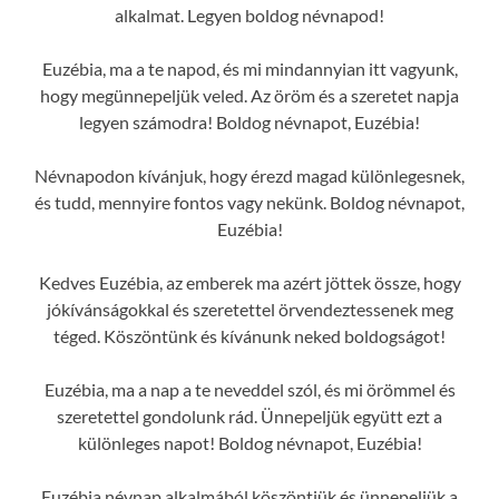
alkalmat. Legyen boldog névnapod!
Euzébia, ma a te napod, és mi mindannyian itt vagyunk,
hogy megünnepeljük veled. Az öröm és a szeretet napja
legyen számodra! Boldog névnapot, Euzébia!
Névnapodon kívánjuk, hogy érezd magad különlegesnek,
és tudd, mennyire fontos vagy nekünk. Boldog névnapot,
Euzébia!
Kedves Euzébia, az emberek ma azért jöttek össze, hogy
jókívánságokkal és szeretettel örvendeztessenek meg
téged. Köszöntünk és kívánunk neked boldogságot!
Euzébia, ma a nap a te neveddel szól, és mi örömmel és
szeretettel gondolunk rád. Ünnepeljük együtt ezt a
különleges napot! Boldog névnapot, Euzébia!
Euzébia névnap alkalmából köszöntjük és ünnepeljük a