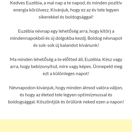
Kedves Euzébia, a mai nap a te napod, és minden pozitív
energia körülvesz. Kívánjuk, hogy ez az év tele legyen
sikerekkel és boldogsággal!
Euzébia névnap egy lehetőség arra, hogy kitörj a
mindennapokból és új dolgokba kezdj. Boldog névnapot
és sok-sok új kalandot kívánunk!
Ma minden lehetőség a te előtted áll, Euzébia. Kész vagy
arra, hogy bebizonyítsd, mire vagy képes. Ünnepeld meg
ezt a különleges napot!
Névnapodon kívánjuk, hogy minden álmod valóra váljon,
és hogy az életed tele legyen optimizmussal és
boldogsággal. Köszöntjük és örülünk neked ezen a napon!