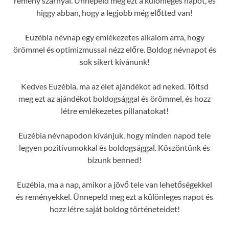
remény szárnyal. Ünnepeld meg ezt a különleges napot, és
higgy abban, hogy a legjobb még előtted van!
Euzébia névnap egy emlékezetes alkalom arra, hogy
örömmel és optimizmussal nézz előre. Boldog névnapot és
sok sikert kívánunk!
Kedves Euzébia, ma az élet ajándékot ad neked. Töltsd
meg ezt az ajándékot boldogsággal és örömmel, és hozz
létre emlékezetes pillanatokat!
Euzébia névnapodon kívánjuk, hogy minden napod tele
legyen pozitívumokkal és boldogsággal. Köszöntünk és
bízunk benned!
Euzébia, ma a nap, amikor a jövő tele van lehetőségekkel
és reményekkel. Ünnepeld meg ezt a különleges napot és
hozz létre saját boldog történeteidet!