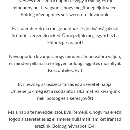
Kedves Évi! Ezen a napon te vagy a csillag, és mi
mindannyian itt vagyunk, hogy megünnepeljük veled.
Boldog névnapot és sok szeretetet kívánunk!
Évi, az emberek ma rád gondolnak, és jókívánságaikkal
örömöt szereznek neked. Ünnepeljük meg együtt ezt a
különleges napot!
Névnapodon kívánjuk, hogy minden álmod valóra váljon,
és minden pillanat tele legyen boldogsággal és mosollyal.
Köszöntelek, Évi!
Évi névnap az összetartozás és a szeretet napja.
Ünnepeljük meg ezt a csodálatos alkalmat, és kívánjunk
neki boldog és sikeres jövőt!
Ma a nap a te neveddel szól, Évi! Reméljük, hogy ma érezni
fogod a szeretet és az elismerés hullámait, amiket irántad
érezünk. Boldog névnapot, Évi!