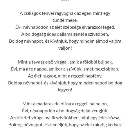
A csillagok fényei ragyognak az égen, mint egy
tündérmese,
Évi, névnapodon az élet szépsége elvarázsol téged.
A boldogság édes dallama zenél a szívedben,
Boldog névnapot, és kívánjuk, hogy minden álmod valóra
váljon!
Mint a tavasz első virágai, amik a földből bújnak,
Évi, ma a te napod, amikor a szívünk ismét megdobban.
Az élet ragyog, mint a reggeli napfény,
Boldog névnapot, és kívánjuk, hogy minden napod boldog
legyen!
Mint a madarak dalolása a reggeli hajnalon,
Évi, névnapodon a boldogság dalát zengjük.
A szeretet virága nyílik szívünkben, mint egy édes rózsa,
Boldog névnapot, és reméljük, hogy az élet mindig kedvez