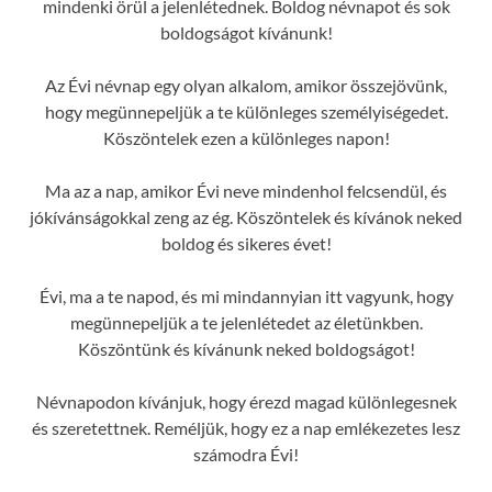
mindenki örül a jelenlétednek. Boldog névnapot és sok
boldogságot kívánunk!
Az Évi névnap egy olyan alkalom, amikor összejövünk,
hogy megünnepeljük a te különleges személyiségedet.
Köszöntelek ezen a különleges napon!
Ma az a nap, amikor Évi neve mindenhol felcsendül, és
jókívánságokkal zeng az ég. Köszöntelek és kívánok neked
boldog és sikeres évet!
Évi, ma a te napod, és mi mindannyian itt vagyunk, hogy
megünnepeljük a te jelenlétedet az életünkben.
Köszöntünk és kívánunk neked boldogságot!
Névnapodon kívánjuk, hogy érezd magad különlegesnek
és szeretettnek. Reméljük, hogy ez a nap emlékezetes lesz
számodra Évi!