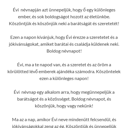
Évi névnapján azt ünnepeljük, hogy ő egy különleges
ember, és sok boldogságot hozott az életünkbe.
Köszöntjük és köszönjük neki a barátságát és szeretetét!
Ezen a napon kívánjuk, hogy Évi érezze a szeretetet és a
jókívánságokat, amiket barátai és családja küldenek neki.
Boldog névnapot!
Évi, ma a te napod van, és a szeretet és az öröm a
körülötted lévő emberek ajándéka számodra. Köszöntelek
ezen a különleges napon!
Évi névnap egy alkalom arra, hogy megünnepeljük a
barátságot és a közösséget. Boldog névnapot, és
köszönjük, hogy vagy nekünk!
Ma az a nap, amikor Évi neve mindenütt felcsendül, és
jókívánságokkal zeng az ég. Köszöntjük és ünnepeljük