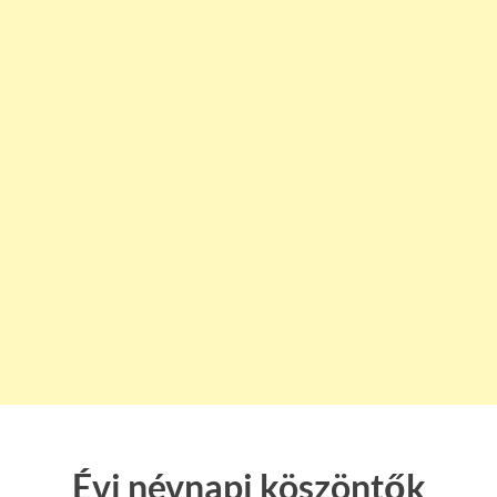
Évi névnapi köszöntők