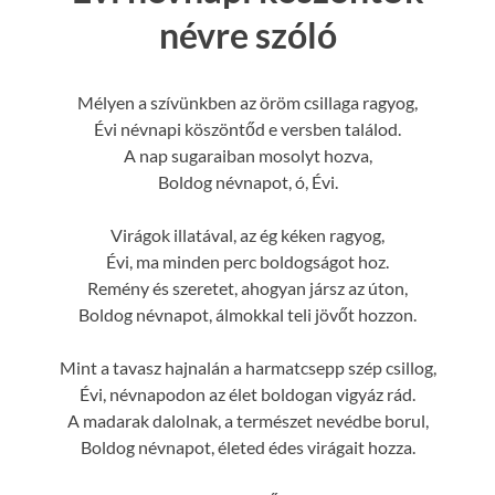
névre szóló
Mélyen a szívünkben az öröm csillaga ragyog,
Évi névnapi köszöntőd e versben találod.
A nap sugaraiban mosolyt hozva,
Boldog névnapot, ó, Évi.
Virágok illatával, az ég kéken ragyog,
Évi, ma minden perc boldogságot hoz.
Remény és szeretet, ahogyan jársz az úton,
Boldog névnapot, álmokkal teli jövőt hozzon.
Mint a tavasz hajnalán a harmatcsepp szép csillog,
Évi, névnapodon az élet boldogan vigyáz rád.
A madarak dalolnak, a természet nevédbe borul,
Boldog névnapot, életed édes virágait hozza.