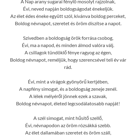
A Nap arany sugarai fénylő mosolyt rajzolnak,
Évi, neved napján boldogságodat énekeljük.
Az élet édes éneke együtt szól, kívánva boldog perceket,
Boldog névnapot, szeretet és öröm díszítse a napot.
Szívedben a boldogság örök forrása csobog,
Évi, ma a napod, és minden álmod valóra válj.
A csillagok tündöklő fénye ragyog az égen,
Boldog névnapot, reméljük, hogy szerencsével teli év vár
rád.
Évi, mint a virágok gyönyörű kertjében,
A napfény simogat, és a boldogság zeneje zenél.
A lélek mélyéről jönnek ezek a szavak,
Boldog névnapot, életed legcsodálatosabb napját!
A szél simogat, mint hűsítő szellő,
Évi, névnapodon az öröm rózsákká szebb.
Az élet dallamában szeretet és öröm száll,