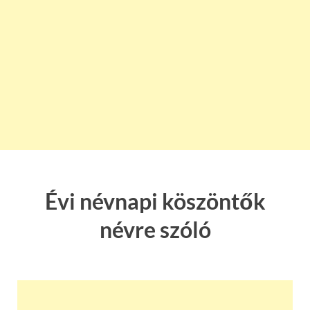
Évi névnapi köszöntők
névre szóló