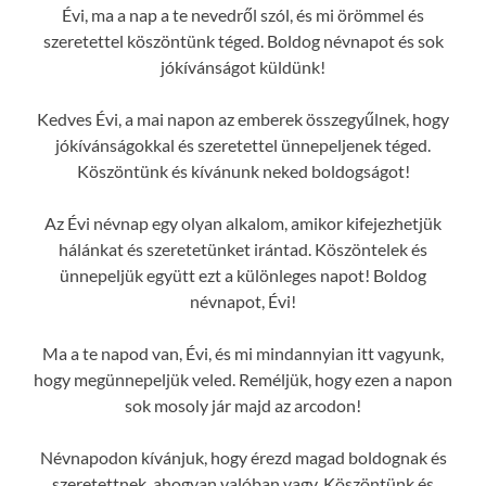
Évi, ma a nap a te nevedről szól, és mi örömmel és
szeretettel köszöntünk téged. Boldog névnapot és sok
jókívánságot küldünk!
Kedves Évi, a mai napon az emberek összegyűlnek, hogy
jókívánságokkal és szeretettel ünnepeljenek téged.
Köszöntünk és kívánunk neked boldogságot!
Az Évi névnap egy olyan alkalom, amikor kifejezhetjük
hálánkat és szeretetünket irántad. Köszöntelek és
ünnepeljük együtt ezt a különleges napot! Boldog
névnapot, Évi!
Ma a te napod van, Évi, és mi mindannyian itt vagyunk,
hogy megünnepeljük veled. Reméljük, hogy ezen a napon
sok mosoly jár majd az arcodon!
Névnapodon kívánjuk, hogy érezd magad boldognak és
szeretettnek, ahogyan valóban vagy. Köszöntünk és