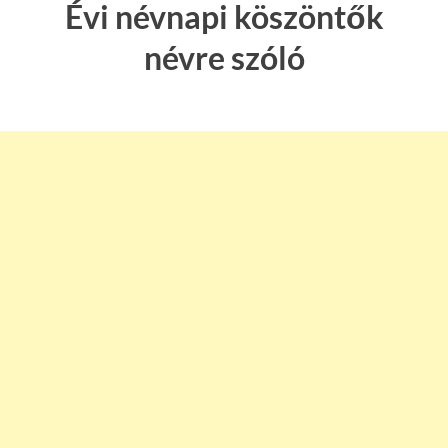
Évi névnapi köszöntők
névre szóló