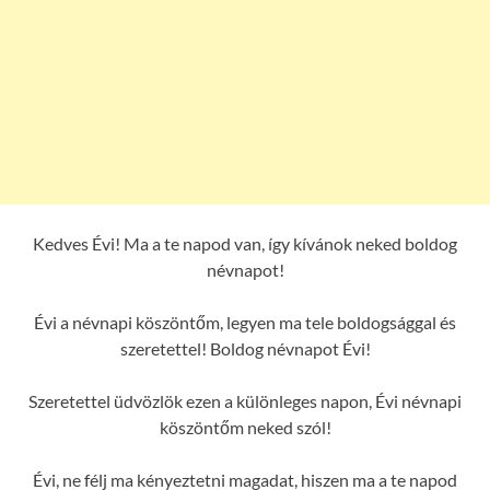
Kedves Évi! Ma a te napod van, így kívánok neked boldog
névnapot!
Évi a névnapi köszöntőm, legyen ma tele boldogsággal és
szeretettel! Boldog névnapot Évi!
Szeretettel üdvözlök ezen a különleges napon, Évi névnapi
köszöntőm neked szól!
Évi, ne félj ma kényeztetni magadat, hiszen ma a te napod