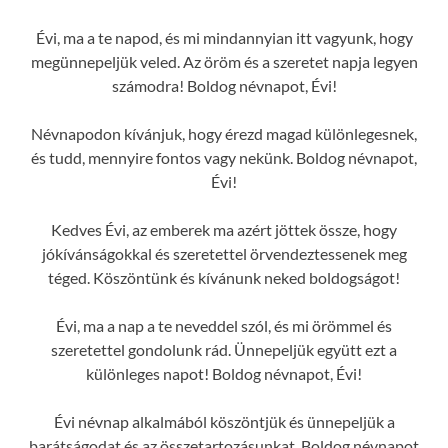
Évi, ma a te napod, és mi mindannyian itt vagyunk, hogy
megünnepeljük veled. Az öröm és a szeretet napja legyen
számodra! Boldog névnapot, Évi!
Névnapodon kívánjuk, hogy érezd magad különlegesnek,
és tudd, mennyire fontos vagy nekünk. Boldog névnapot,
Évi!
Kedves Évi, az emberek ma azért jöttek össze, hogy
jókívánságokkal és szeretettel örvendeztessenek meg
téged. Köszöntünk és kívánunk neked boldogságot!
Évi, ma a nap a te neveddel szól, és mi örömmel és
szeretettel gondolunk rád. Ünnepeljük együtt ezt a
különleges napot! Boldog névnapot, Évi!
Évi névnap alkalmából köszöntjük és ünnepeljük a
barátságodat és az összetartozásunkat. Boldog névnapot