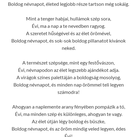
Boldog névnapot, életed legjobb része tartson még sokáig.
Mint a tenger habjai, hullámok szép sora,
Évi, ma a nap a te nevedben ragyog.
A szeretet hűségével és az élet örömével,
Boldog névnapot, és sok-sok boldog pillanatot kívánok
neked.
A természet szépsége, mint egy festővászon,
Évi, névnapodon az élet legszebb ajándékot adja.
A virágok színes palettáján a boldogság mosolyog,
Boldog névnapot, és minden nap örömmel teli legyen
számodra!
Ahogyan a naplemente arany fényében pompázik a tó,
Évi, ma minden szép és különleges, ahogyan te vagy.
Az élet útján légy boldog és büszke,
Boldog névnapot, és az öröm mindig veled legyen, édes
Évi!