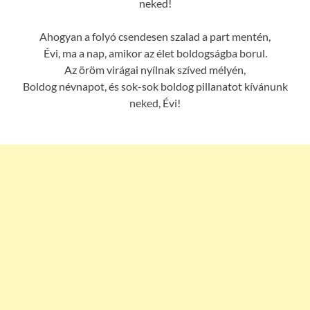
neked!
Ahogyan a folyó csendesen szalad a part mentén,
Évi, ma a nap, amikor az élet boldogságba borul.
Az öröm virágai nyílnak szíved mélyén,
Boldog névnapot, és sok-sok boldog pillanatot kívánunk
neked, Évi!