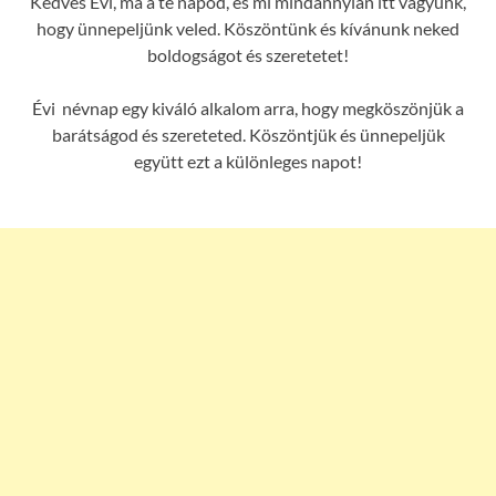
Kedves Évi, ma a te napod, és mi mindannyian itt vagyunk,
hogy ünnepeljünk veled. Köszöntünk és kívánunk neked
boldogságot és szeretetet!
Évi névnap egy kiváló alkalom arra, hogy megköszönjük a
barátságod és szereteted. Köszöntjük és ünnepeljük
együtt ezt a különleges napot!