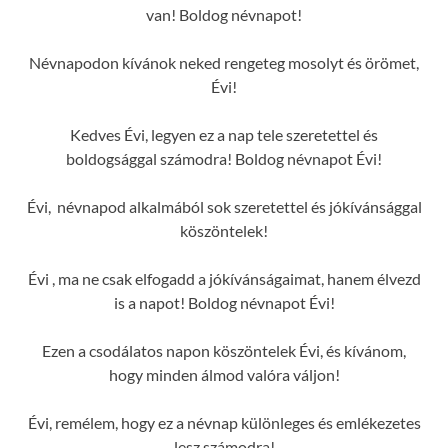
van! Boldog névnapot!
Névnapodon kívánok neked rengeteg mosolyt és örömet,
Évi!
Kedves Évi, legyen ez a nap tele szeretettel és
boldogsággal számodra! Boldog névnapot Évi!
Évi, névnapod alkalmából sok szeretettel és jókívánsággal
köszöntelek!
Évi , ma ne csak elfogadd a jókívánságaimat, hanem élvezd
is a napot! Boldog névnapot Évi!
Ezen a csodálatos napon köszöntelek Évi, és kívánom,
hogy minden álmod valóra váljon!
Évi, remélem, hogy ez a névnap különleges és emlékezetes
lesz számodra!