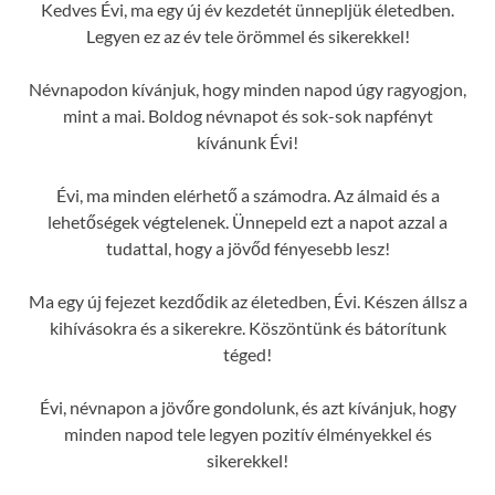
Kedves Évi, ma egy új év kezdetét ünnepljük életedben.
Legyen ez az év tele örömmel és sikerekkel!
Névnapodon kívánjuk, hogy minden napod úgy ragyogjon,
mint a mai. Boldog névnapot és sok-sok napfényt
kívánunk Évi!
Évi, ma minden elérhető a számodra. Az álmaid és a
lehetőségek végtelenek. Ünnepeld ezt a napot azzal a
tudattal, hogy a jövőd fényesebb lesz!
Ma egy új fejezet kezdődik az életedben, Évi. Készen állsz a
kihívásokra és a sikerekre. Köszöntünk és bátorítunk
téged!
Évi, névnapon a jövőre gondolunk, és azt kívánjuk, hogy
minden napod tele legyen pozitív élményekkel és
sikerekkel!