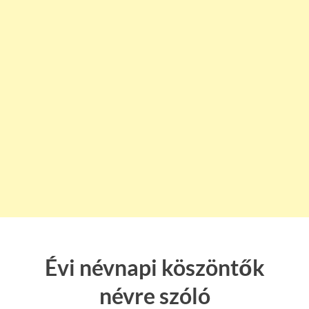
Évi névnapi köszöntők
névre szóló