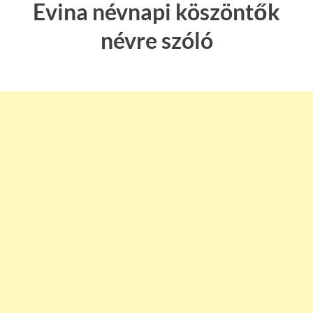
Evina névnapi köszöntők
névre szóló