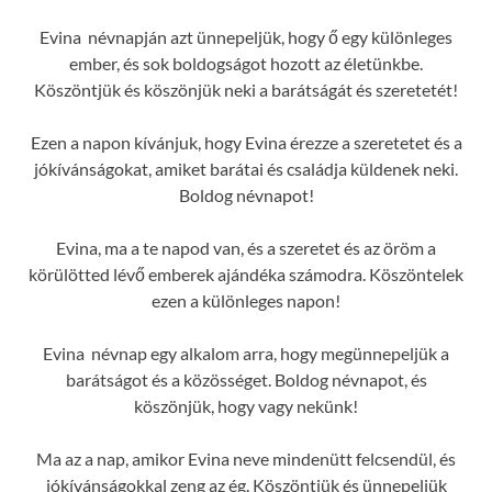
Evina névnapján azt ünnepeljük, hogy ő egy különleges
ember, és sok boldogságot hozott az életünkbe.
Köszöntjük és köszönjük neki a barátságát és szeretetét!
Ezen a napon kívánjuk, hogy Evina érezze a szeretetet és a
jókívánságokat, amiket barátai és családja küldenek neki.
Boldog névnapot!
Evina, ma a te napod van, és a szeretet és az öröm a
körülötted lévő emberek ajándéka számodra. Köszöntelek
ezen a különleges napon!
Evina névnap egy alkalom arra, hogy megünnepeljük a
barátságot és a közösséget. Boldog névnapot, és
köszönjük, hogy vagy nekünk!
Ma az a nap, amikor Evina neve mindenütt felcsendül, és
jókívánságokkal zeng az ég. Köszöntjük és ünnepeljük