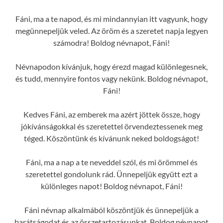
Fáni, ma a te napod, és mi mindannyian itt vagyunk, hogy
megünnepeljük veled. Az öröm és a szeretet napja legyen
számodra! Boldog névnapot, Fáni!
Névnapodon kívánjuk, hogy érezd magad különlegesnek,
és tudd, mennyire fontos vagy nekünk. Boldog névnapot,
Fáni!
Kedves Fáni, az emberek ma azért jöttek össze, hogy
jókívánságokkal és szeretettel örvendeztessenek meg
téged. Köszöntünk és kívánunk neked boldogságot!
Fáni, ma a nap a te neveddel szól, és mi örömmel és
szeretettel gondolunk rád. Ünnepeljük együtt ezt a
különleges napot! Boldog névnapot, Fáni!
Fáni névnap alkalmából köszöntjük és ünnepeljük a
barátságodat és az összetartozásunkat. Boldog névnapot