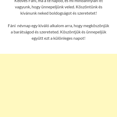
Kedves Fáni, ma a te napod, és mi mindannyian itt
vagyunk, hogy ünnepeljünk veled. Köszöntünk és
kívánunk neked boldogságot és szeretetet!
Fáni névnap egy kiváló alkalom arra, hogy megköszönjük
a barátságod és szereteted. Köszöntjük és ünnepeljük
együtt ezt a különleges napot!