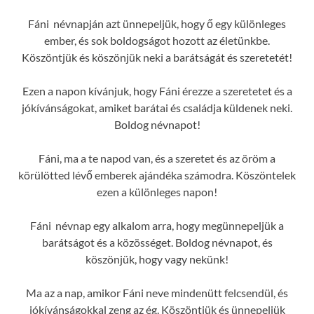
Fáni névnapján azt ünnepeljük, hogy ő egy különleges
ember, és sok boldogságot hozott az életünkbe.
Köszöntjük és köszönjük neki a barátságát és szeretetét!
Ezen a napon kívánjuk, hogy Fáni érezze a szeretetet és a
jókívánságokat, amiket barátai és családja küldenek neki.
Boldog névnapot!
Fáni, ma a te napod van, és a szeretet és az öröm a
körülötted lévő emberek ajándéka számodra. Köszöntelek
ezen a különleges napon!
Fáni névnap egy alkalom arra, hogy megünnepeljük a
barátságot és a közösséget. Boldog névnapot, és
köszönjük, hogy vagy nekünk!
Ma az a nap, amikor Fáni neve mindenütt felcsendül, és
jókívánságokkal zeng az ég. Köszöntjük és ünnepeljük