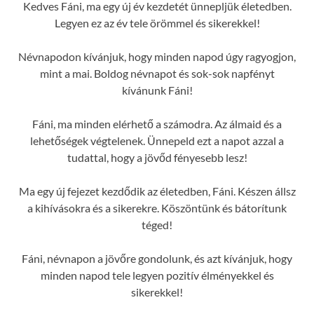
Kedves Fáni, ma egy új év kezdetét ünnepljük életedben.
Legyen ez az év tele örömmel és sikerekkel!
Névnapodon kívánjuk, hogy minden napod úgy ragyogjon,
mint a mai. Boldog névnapot és sok-sok napfényt
kívánunk Fáni!
Fáni, ma minden elérhető a számodra. Az álmaid és a
lehetőségek végtelenek. Ünnepeld ezt a napot azzal a
tudattal, hogy a jövőd fényesebb lesz!
Ma egy új fejezet kezdődik az életedben, Fáni. Készen állsz
a kihívásokra és a sikerekre. Köszöntünk és bátorítunk
téged!
Fáni, névnapon a jövőre gondolunk, és azt kívánjuk, hogy
minden napod tele legyen pozitív élményekkel és
sikerekkel!