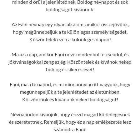
mindenki örül a jelenlétednek. Boldog névnapot és sok
boldogságot kívánunk!
Az Fáni névnap egy olyan alkalom, amikor összejövünk,
hogy megünnepeljük a te különleges személyiségedet.
Köszöntelek ezen a különleges napon!
Ma az a nap, amikor Fáni neve mindenhol felcsendül, és
jókívánságokkal zeng az ég. Köszöntelek és kívánok neked
boldog és sikeres évet!
Fáni, ma a te napod, és mi mindannyian itt vagyunk, hogy
megünnepeljük a te jelenlétedet az életünkben.
Köszöntünk és kívánunk neked boldogságot!
Névnapodon kívánjuk, hogy érezd magad különlegesnek
és szeretettnek. Reméljük, hogy ez a nap emlékezetes lesz
számodra Fáni!