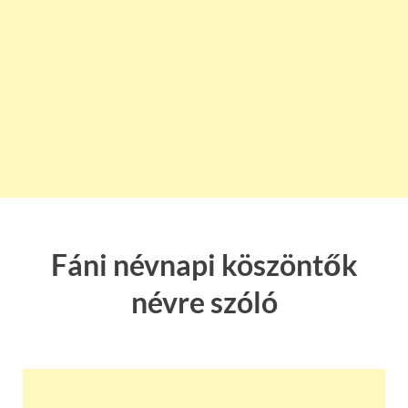
Fáni névnapi köszöntők
névre szóló