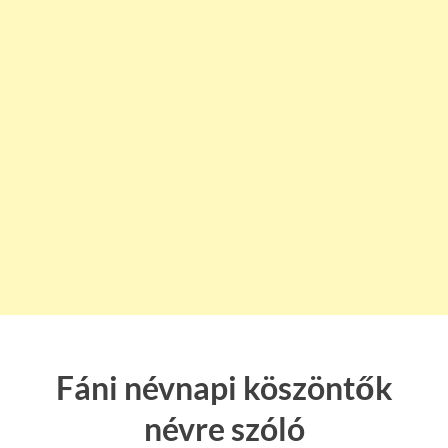
Fáni névnapi köszöntők
névre szóló