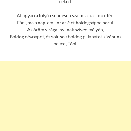
neked!
Ahogyan a folyó csendesen szalad a part mentén,
Fáni, ma a nap, amikor az élet boldogságba borul.
Az öröm virágai nyílnak szíved mélyén,
Boldog névnapot, és sok-sok boldog pillanatot kívánunk
neked, Fáni!