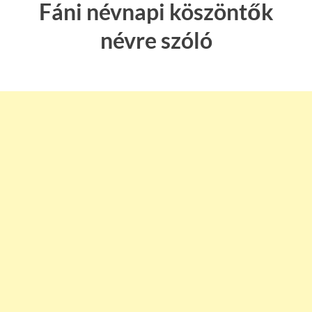
Fáni névnapi köszöntők
névre szóló