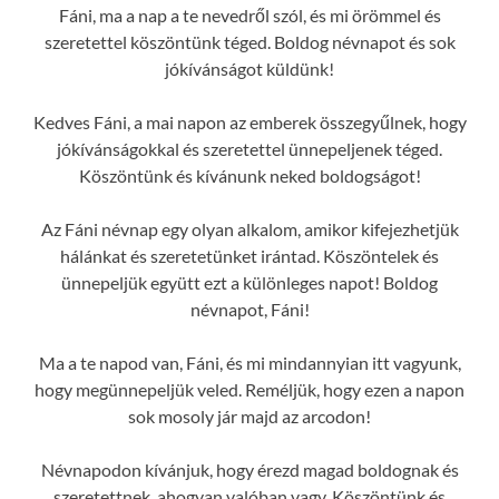
Fáni, ma a nap a te nevedről szól, és mi örömmel és
szeretettel köszöntünk téged. Boldog névnapot és sok
jókívánságot küldünk!
Kedves Fáni, a mai napon az emberek összegyűlnek, hogy
jókívánságokkal és szeretettel ünnepeljenek téged.
Köszöntünk és kívánunk neked boldogságot!
Az Fáni névnap egy olyan alkalom, amikor kifejezhetjük
hálánkat és szeretetünket irántad. Köszöntelek és
ünnepeljük együtt ezt a különleges napot! Boldog
névnapot, Fáni!
Ma a te napod van, Fáni, és mi mindannyian itt vagyunk,
hogy megünnepeljük veled. Reméljük, hogy ezen a napon
sok mosoly jár majd az arcodon!
Névnapodon kívánjuk, hogy érezd magad boldognak és
szeretettnek, ahogyan valóban vagy. Köszöntünk és