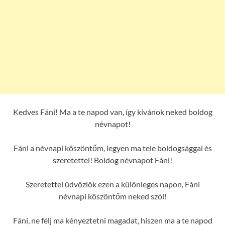
Kedves Fáni! Ma a te napod van, így kívánok neked boldog
névnapot!
Fáni a névnapi köszöntőm, legyen ma tele boldogsággal és
szeretettel! Boldog névnapot Fáni!
Szeretettel üdvözlök ezen a különleges napon, Fáni
névnapi köszöntőm neked szól!
Fáni, ne félj ma kényeztetni magadat, hiszen ma a te napod