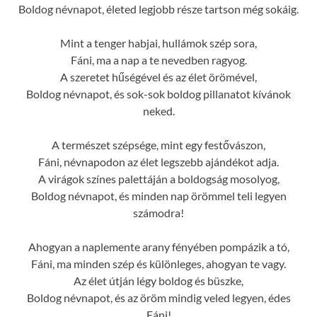
Boldog névnapot, életed legjobb része tartson még sokáig.
Mint a tenger habjai, hullámok szép sora,
Fáni, ma a nap a te nevedben ragyog.
A szeretet hűségével és az élet örömével,
Boldog névnapot, és sok-sok boldog pillanatot kívánok
neked.
A természet szépsége, mint egy festővászon,
Fáni, névnapodon az élet legszebb ajándékot adja.
A virágok színes palettáján a boldogság mosolyog,
Boldog névnapot, és minden nap örömmel teli legyen
számodra!
Ahogyan a naplemente arany fényében pompázik a tó,
Fáni, ma minden szép és különleges, ahogyan te vagy.
Az élet útján légy boldog és büszke,
Boldog névnapot, és az öröm mindig veled legyen, édes
Fáni!