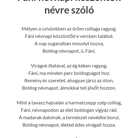
névre szóló
Mélyen a szívünkben az öröm csillaga ragyog,
Fáni névnapi köszöntőd e versben találod.
A nap sugaraiban mosolyt hozva,
Boldog névnapot, ó, Fáni.
Virágok illatával, az ég kéken ragyog,
Fáni, ma minden perc boldogságot hoz.
Remény és szeretet, ahogyan jársz az úton,
Boldog névnapot, álmokkal teli jövőt hozzon.
Mint a tavasz hajnalán a harmatcsepp szép csillog,
Fáni, névnapodon az élet boldogan vigyáz rád.
A madarak dalolnak, a természet nevédbe borul,
Boldog névnapot, életed édes virágait hozza.