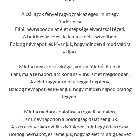
A csillagok fényei ragyognak az égen, mint egy
tündérmese,
Fáni, névnapodon az élet szépsége elvarázsol téged.
A boldogság édes dallama zenél a szívedben,
Boldog névnapot, és kívánjuk, hogy minden álmod valóra
váljon!
Mint a tavasz első virágai, amik a földből bújnak,
Fáni, ma a te napod, amikor a szívünk ismét megdobban.
Az élet ragyog, mint a reggeli napfény,
Boldog névnapot, és kívánjuk, hogy minden napod boldog
legyen!
Mint a madarak dalolása a reggeli hajnalon,
Fáni, névnapodon a boldogság dalát zengjük.
A szeretet virága nyílik szívünkben, mint egy édes rózsa,
Boldog névnapot, és reméljük, hogy az élet mindig kedvez