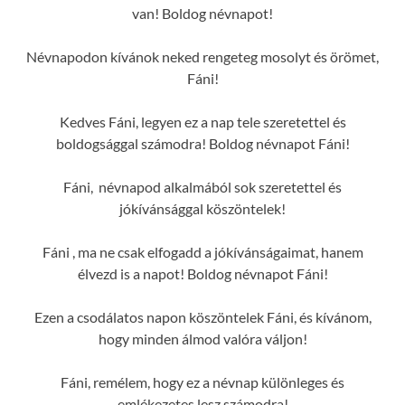
van! Boldog névnapot!
Névnapodon kívánok neked rengeteg mosolyt és örömet,
Fáni!
Kedves Fáni, legyen ez a nap tele szeretettel és
boldogsággal számodra! Boldog névnapot Fáni!
Fáni, névnapod alkalmából sok szeretettel és
jókívánsággal köszöntelek!
Fáni , ma ne csak elfogadd a jókívánságaimat, hanem
élvezd is a napot! Boldog névnapot Fáni!
Ezen a csodálatos napon köszöntelek Fáni, és kívánom,
hogy minden álmod valóra váljon!
Fáni, remélem, hogy ez a névnap különleges és
emlékezetes lesz számodra!