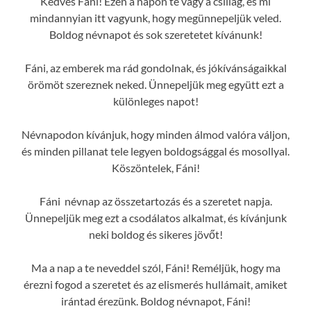
Kedves Fáni! Ezen a napon te vagy a csillag, és mi
mindannyian itt vagyunk, hogy megünnepeljük veled.
Boldog névnapot és sok szeretetet kívánunk!
Fáni, az emberek ma rád gondolnak, és jókívánságaikkal
örömöt szereznek neked. Ünnepeljük meg együtt ezt a
különleges napot!
Névnapodon kívánjuk, hogy minden álmod valóra váljon,
és minden pillanat tele legyen boldogsággal és mosollyal.
Köszöntelek, Fáni!
Fáni névnap az összetartozás és a szeretet napja.
Ünnepeljük meg ezt a csodálatos alkalmat, és kívánjunk
neki boldog és sikeres jövőt!
Ma a nap a te neveddel szól, Fáni! Reméljük, hogy ma
érezni fogod a szeretet és az elismerés hullámait, amiket
irántad érezünk. Boldog névnapot, Fáni!