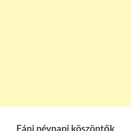
Fáni névnapi köszöntők