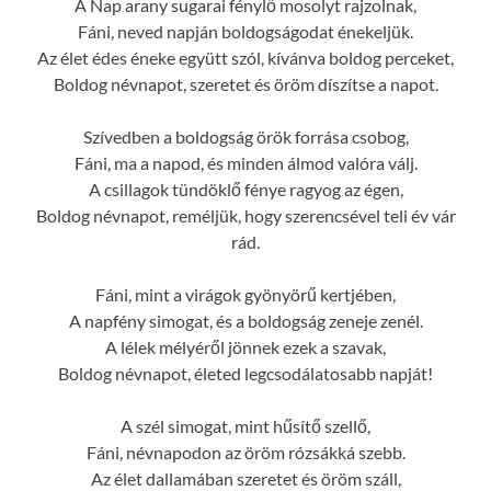
A Nap arany sugarai fénylő mosolyt rajzolnak,
Fáni, neved napján boldogságodat énekeljük.
Az élet édes éneke együtt szól, kívánva boldog perceket,
Boldog névnapot, szeretet és öröm díszítse a napot.
Szívedben a boldogság örök forrása csobog,
Fáni, ma a napod, és minden álmod valóra válj.
A csillagok tündöklő fénye ragyog az égen,
Boldog névnapot, reméljük, hogy szerencsével teli év vár
rád.
Fáni, mint a virágok gyönyörű kertjében,
A napfény simogat, és a boldogság zeneje zenél.
A lélek mélyéről jönnek ezek a szavak,
Boldog névnapot, életed legcsodálatosabb napját!
A szél simogat, mint hűsítő szellő,
Fáni, névnapodon az öröm rózsákká szebb.
Az élet dallamában szeretet és öröm száll,