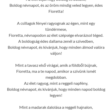
Boldog névnapot, és az öröm mindig veled legyen, édes
Fioretta!
A csillagok fényei ragyognak az égen, mint egy
tündérmese,
Fioretta, névnapodon az élet szépsége elvarázsol téged.
A boldogság édes dallama zenél a szívedben,
Boldog névnapot, és kívánjuk, hogy minden álmod valóra
váljon!
Mint a tavasz első virágai, amik a földből bújnak,
Fioretta, ma a te napod, amikor a szívünk ismét
megdobban.
Az élet ragyog, mint a reggeli napfény,
Boldog névnapot, és kívánjuk, hogy minden napod boldog
legyen!
Mint a madarak dalolása a reggeli hajnalon,