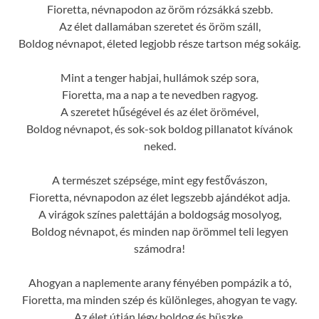
Fioretta, névnapodon az öröm rózsákká szebb.
Az élet dallamában szeretet és öröm száll,
Boldog névnapot, életed legjobb része tartson még sokáig.
Mint a tenger habjai, hullámok szép sora,
Fioretta, ma a nap a te nevedben ragyog.
A szeretet hűségével és az élet örömével,
Boldog névnapot, és sok-sok boldog pillanatot kívánok
neked.
A természet szépsége, mint egy festővászon,
Fioretta, névnapodon az élet legszebb ajándékot adja.
A virágok színes palettáján a boldogság mosolyog,
Boldog névnapot, és minden nap örömmel teli legyen
számodra!
Ahogyan a naplemente arany fényében pompázik a tó,
Fioretta, ma minden szép és különleges, ahogyan te vagy.
Az élet útján légy boldog és büszke,