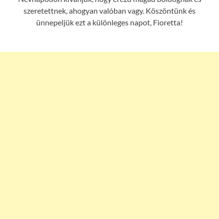
szeretettnek, ahogyan valóban vagy. Köszöntünk és
ünnepeljük ezt a különleges napot, Fioretta!