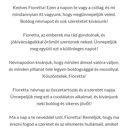
Kedves Fioretta! Ezen a napon te vagy a csillag, és mi
mindannyian itt vagyunk, hogy megünnepeljük veled.
Boldog névnapot és sok szeretetet kívánunk!
Fioretta, az emberek ma rád gondolnak, és
jókívánságaikkal örömöt szereznek neked. Ünnepeljük
meg együtt ezt a különleges napot!
Névnapodon kívánjuk, hogy minden álmod valóra váljon,
és minden pillanat tele legyen boldogsággal és mosollyal.
Köszöntelek, Fioretta!
Fioretta névnap az összetartozás és a szeretet napja.
Ünnepeljük meg ezt a csodálatos alkalmat, és kívánjunk
neki boldog és sikeres jövőt!
Ma a nap a te neveddel szól, Fioretta! Reméljük, hogy ma
érezni fogod a szeretet és az elismerés hullámait, amiket