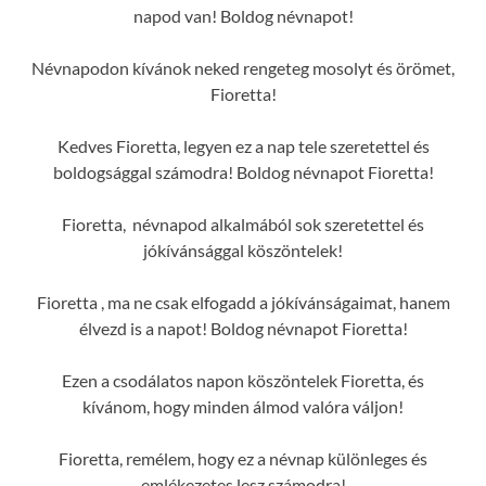
napod van! Boldog névnapot!
Névnapodon kívánok neked rengeteg mosolyt és örömet,
Fioretta!
Kedves Fioretta, legyen ez a nap tele szeretettel és
boldogsággal számodra! Boldog névnapot Fioretta!
Fioretta, névnapod alkalmából sok szeretettel és
jókívánsággal köszöntelek!
Fioretta , ma ne csak elfogadd a jókívánságaimat, hanem
élvezd is a napot! Boldog névnapot Fioretta!
Ezen a csodálatos napon köszöntelek Fioretta, és
kívánom, hogy minden álmod valóra váljon!
Fioretta, remélem, hogy ez a névnap különleges és
emlékezetes lesz számodra!