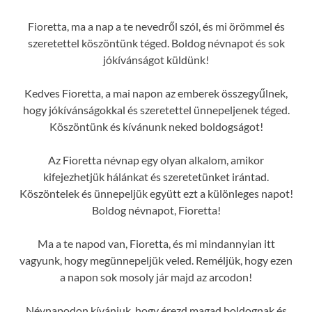
Fioretta, ma a nap a te nevedről szól, és mi örömmel és
szeretettel köszöntünk téged. Boldog névnapot és sok
jókívánságot küldünk!
Kedves Fioretta, a mai napon az emberek összegyűlnek,
hogy jókívánságokkal és szeretettel ünnepeljenek téged.
Köszöntünk és kívánunk neked boldogságot!
Az Fioretta névnap egy olyan alkalom, amikor
kifejezhetjük hálánkat és szeretetünket irántad.
Köszöntelek és ünnepeljük együtt ezt a különleges napot!
Boldog névnapot, Fioretta!
Ma a te napod van, Fioretta, és mi mindannyian itt
vagyunk, hogy megünnepeljük veled. Reméljük, hogy ezen
a napon sok mosoly jár majd az arcodon!
Névnapodon kívánjuk, hogy érezd magad boldognak és