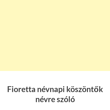
Fioretta névnapi köszöntők
névre szóló