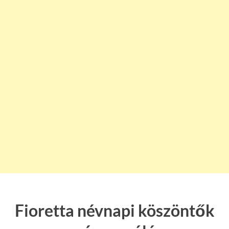
Fioretta névnapi köszöntők