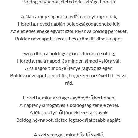
Boldog névnapot, életed édes virágait hozza.
A Nap arany sugarai fénylő mosolyt rajzolnak,
Fioretta, neved napján boldogságodat énekeljük.
Az élet édes éneke együtt szól, kívánva boldog perceket,
Boldog névnapot, szeretet és öröm díszítse a napot.
Szívedben a boldogság örök forrása csobog,
Fioretta, ma a napod, és minden álmod valóra válj.
A csillagok tündöklő fénye ragyog az égen,
Boldog névnapot, reméljük, hogy szerencsével teli év vár
rád.
Fioretta, mint a virágok gyönyörű kertjében,
A napfény simogat, és a boldogság zeneje zenél.
A lélek mélyéről jönnek ezek a szavak,
Boldog névnapot, életed legcsodálatosabb napját!
A szél simogat, mint hűsítő szellő,