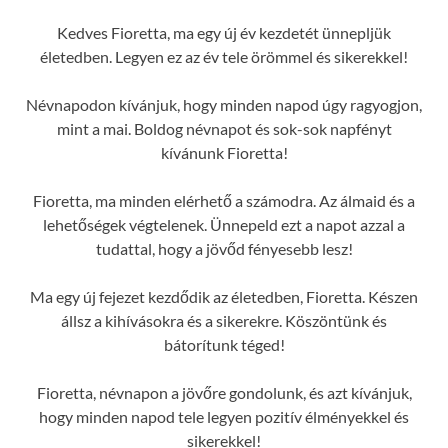
Kedves Fioretta, ma egy új év kezdetét ünnepljük
életedben. Legyen ez az év tele örömmel és sikerekkel!
Névnapodon kívánjuk, hogy minden napod úgy ragyogjon,
mint a mai. Boldog névnapot és sok-sok napfényt
kívánunk Fioretta!
Fioretta, ma minden elérhető a számodra. Az álmaid és a
lehetőségek végtelenek. Ünnepeld ezt a napot azzal a
tudattal, hogy a jövőd fényesebb lesz!
Ma egy új fejezet kezdődik az életedben, Fioretta. Készen
állsz a kihívásokra és a sikerekre. Köszöntünk és
bátorítunk téged!
Fioretta, névnapon a jövőre gondolunk, és azt kívánjuk,
hogy minden napod tele legyen pozitív élményekkel és
sikerekkel!