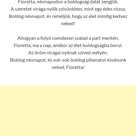
Fioretta, névnapodon a boldogság dalát zengjük.
A szeretet virága nyílik szívünkben, mint egy édes rózsa,
Boldog névnapot, és reméljük, hogy az élet mindig kedvez
neked!
Ahogyan a folyó csendesen szalad a part mentén,
Fioretta, ma a nap, amikor az élet boldogságba borul.
Az öröm virágai nyílnak szíved mélyén,
Boldog névnapot, és sok-sok boldog pillanatot kívánunk
neked, Fioretta!