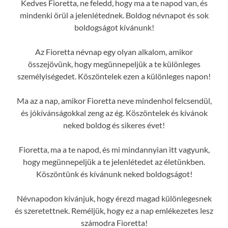
Kedves Fioretta, ne feledd, hogy ma a te napod van, és
mindenki örül a jelenlétednek. Boldog névnapot és sok
boldogságot kívánunk!
Az Fioretta névnap egy olyan alkalom, amikor
összejövünk, hogy megünnepeljük a te különleges
személyiségedet. Köszöntelek ezen a különleges napon!
Ma az a nap, amikor Fioretta neve mindenhol felcsendül,
és jókívánságokkal zeng az ég. Köszöntelek és kívánok
neked boldog és sikeres évet!
Fioretta, ma a te napod, és mi mindannyian itt vagyunk,
hogy megünnepeljük a te jelenlétedet az életünkben.
Köszöntünk és kívánunk neked boldogságot!
Névnapodon kívánjuk, hogy érezd magad különlegesnek
és szeretettnek. Reméljük, hogy ez a nap emlékezetes lesz
számodra Fioretta!