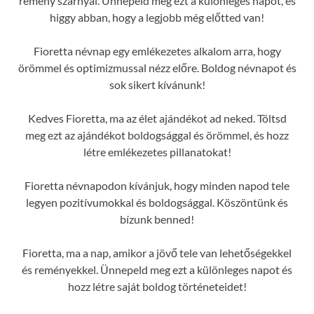
remény szárnyal. Ünnepeld meg ezt a különleges napot, és
higgy abban, hogy a legjobb még előtted van!
Fioretta névnap egy emlékezetes alkalom arra, hogy
örömmel és optimizmussal nézz előre. Boldog névnapot és
sok sikert kívánunk!
Kedves Fioretta, ma az élet ajándékot ad neked. Töltsd
meg ezt az ajándékot boldogsággal és örömmel, és hozz
létre emlékezetes pillanatokat!
Fioretta névnapodon kívánjuk, hogy minden napod tele
legyen pozitívumokkal és boldogsággal. Köszöntünk és
bízunk benned!
Fioretta, ma a nap, amikor a jövő tele van lehetőségekkel
és reményekkel. Ünnepeld meg ezt a különleges napot és
hozz létre saját boldog történeteidet!