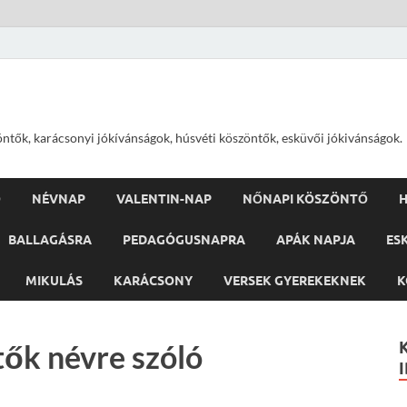
öntők, karácsonyi jókívánságok, húsvéti köszöntők, esküvői jókivánságok.
Ő
NÉVNAP
VALENTIN-NAP
NŐNAPI KÖSZÖNTŐ
H
BALLAGÁSRA
PEDAGÓGUSNAPRA
APÁK NAPJA
ES
MIKULÁS
KARÁCSONY
VERSEK GYEREKEKNEK
K
tők névre szóló