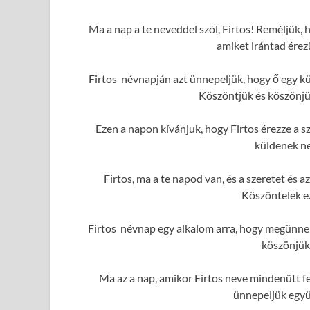
Ma a nap a te neveddel szól, Firtos! Reméljük, 
amiket irántad érez
Firtos névnapján azt ünnepeljük, hogy ő egy k
Köszöntjük és köszönjük
Ezen a napon kívánjuk, hogy Firtos érezze a sz
küldenek ne
Firtos, ma a te napod van, és a szeretet és
Köszöntelek e
Firtos névnap egy alkalom arra, hogy megünnep
köszönjük
Ma az a nap, amikor Firtos neve mindenütt fe
ünnepeljük együ