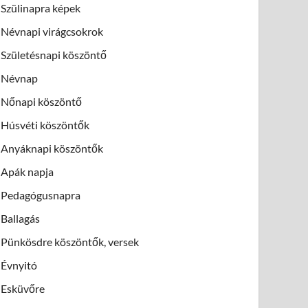
Szülinapra képek
Névnapi virágcsokrok
Születésnapi köszöntő
Névnap
Nőnapi köszöntő
Húsvéti köszöntők
Anyáknapi köszöntők
Apák napja
Pedagógusnapra
Ballagás
Pünkösdre köszöntők, versek
Évnyitó
Esküvőre