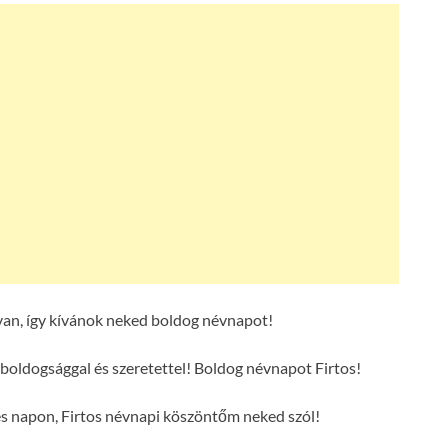
van, így kívánok neked boldog névnapot!
 boldogsággal és szeretettel! Boldog névnapot Firtos!
es napon, Firtos névnapi köszöntőm neked szól!