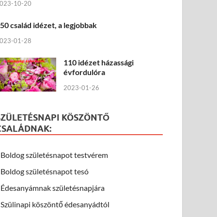
023-10-20
50 család idézet, a legjobbak
023-01-28
110 idézet házassági
évfordulóra
2023-01-26
SZÜLETÉSNAPI KÖSZÖNTŐ
CSALÁDNAK:
Boldog születésnapot testvérem
Boldog születésnapot tesó
Édesanyámnak születésnapjára
Szülinapi köszöntő édesanyádtól