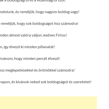
ondolunk, és reméljük, hogy nagyon boldog vagy!
és reméljük, hogy sok boldogságot hoz számodra!
en álmod valóra váljon, kedves Firtos!
n, így élvezd ki minden pillanatát!
Kívánom, hogy minden percét élvezd!
e lesz meglepetésekkel és örömökkel számodra!
 napon, és kívánok neked sok boldogságot és szeretetet!