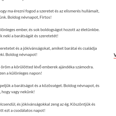
hogy ma érezni fogod a szeretet és az elismerés hullámait,
ünk. Boldog névnapot, Firtos!
ülönleges ember, és sok boldogságot hozott az életünkbe.
 neki a barátságát és szeretetét!
eretetet és a jókívánságokat, amiket barátai és családja
ki. Boldog névnapot!
 az öröm a körülötted lévő emberek ajándéka számodra.
zen a különleges napon!
eljük a barátságot és a közösséget. Boldog névnapot, és
, hogy vagy nekünk!
lcsendül, és jókívánságokkal zeng az ég. Köszöntjük és
tt ezt a csodálatos napot!