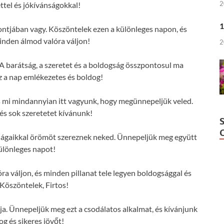
2
ttel és jókívánságokkal!
1
pontjában vagy. Köszöntelek ezen a különleges napon, és
nden álmod valóra váljon!
2
 A barátság, a szeretet és a boldogság összpontosul ma
z a nap emlékezetes és boldog!
 és mi mindannyian itt vagyunk, hogy megünnepeljük veled.
s sok szeretetet kívánunk!
nságaikkal örömöt szereznek neked. Ünnepeljük meg együtt
különleges napot!
 váljon, és minden pillanat tele legyen boldogsággal és
 Köszöntelek, Firtos!
ja. Ünnepeljük meg ezt a csodálatos alkalmat, és kívánjunk
og és sikeres jövőt!