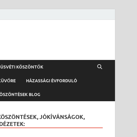
ÚSVÉTI KÖSZÖNTŐK
KÜVŐRE
HÁZASSÁGI ÉVFORDULÓ
ÖSZÖNTÉSEK BLOG
KÖSZÖNTÉSEK, JÓKÍVÁNSÁGOK,
IDÉZETEK: