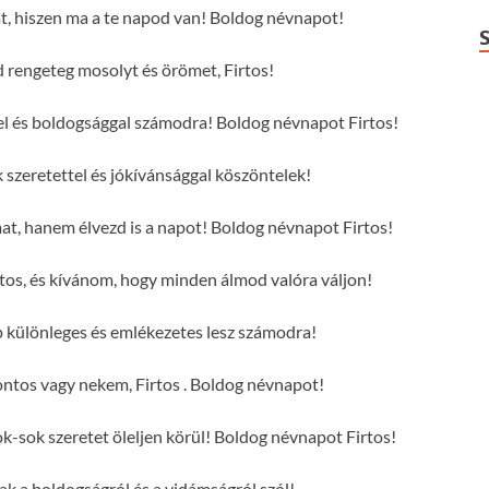
at, hiszen ma a te napod van! Boldog névnapot!
rengeteg mosolyt és örömet, Firtos!
ttel és boldogsággal számodra! Boldog névnapot Firtos!
 szeretettel és jókívánsággal köszöntelek!
mat, hanem élvezd is a napot! Boldog névnapot Firtos!
tos, és kívánom, hogy minden álmod valóra váljon!
p különleges és emlékezetes lesz számodra!
ntos vagy nekem, Firtos . Boldog névnapot!
k-sok szeretet öleljen körül! Boldog névnapot Firtos!
sak a boldogságról és a vidámságról szól!