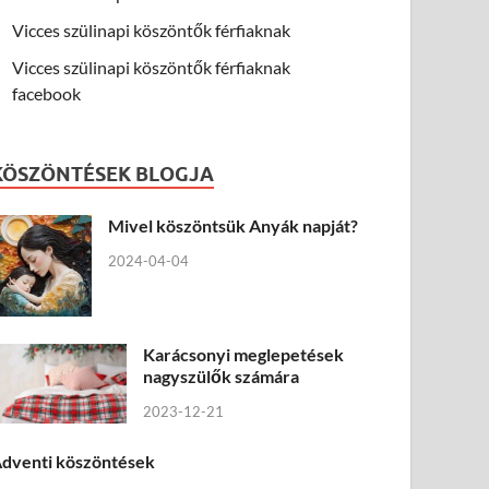
Vicces szülinapi köszöntők férfiaknak
Vicces szülinapi köszöntők férfiaknak
facebook
KÖSZÖNTÉSEK BLOGJA
Mivel köszöntsük Anyák napját?
2024-04-04
Karácsonyi meglepetések
nagyszülők számára
2023-12-21
dventi köszöntések