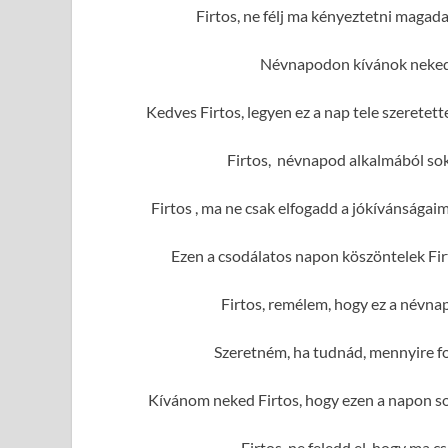
Firtos, ne félj ma kényeztetni magad
Névnapodon kívánok neked 
Kedves Firtos, legyen ez a nap tele szerete
Firtos, névnapod alkalmából sok
Firtos , ma ne csak elfogadd a jókívánságai
Ezen a csodálatos napon köszöntelek Fir
Firtos, remélem, hogy ez a névna
Szeretném, ha tudnád, mennyire fo
Kívánom neked Firtos, hogy ezen a napon so
Firtos, ne feledd el, hogy ma c