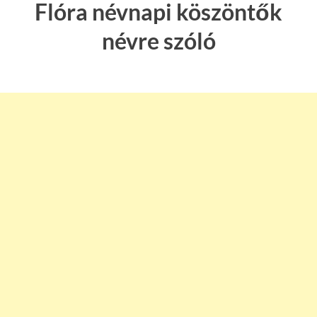
Flóra névnapi köszöntők
névre szóló