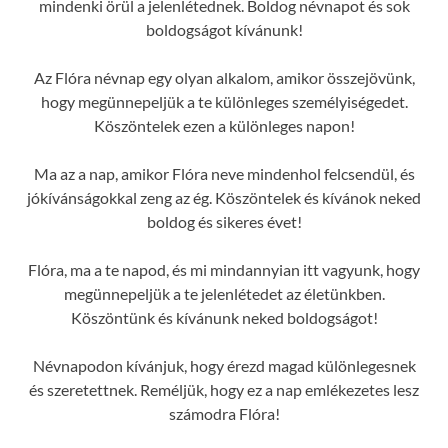
mindenki örül a jelenlétednek. Boldog névnapot és sok
boldogságot kívánunk!
Az Flóra névnap egy olyan alkalom, amikor összejövünk,
hogy megünnepeljük a te különleges személyiségedet.
Köszöntelek ezen a különleges napon!
Ma az a nap, amikor Flóra neve mindenhol felcsendül, és
jókívánságokkal zeng az ég. Köszöntelek és kívánok neked
boldog és sikeres évet!
Flóra, ma a te napod, és mi mindannyian itt vagyunk, hogy
megünnepeljük a te jelenlétedet az életünkben.
Köszöntünk és kívánunk neked boldogságot!
Névnapodon kívánjuk, hogy érezd magad különlegesnek
és szeretettnek. Reméljük, hogy ez a nap emlékezetes lesz
számodra Flóra!