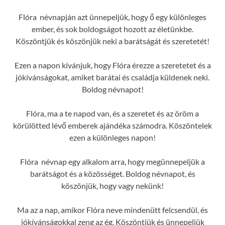
Flóra névnapján azt ünnepeljük, hogy ő egy különleges
ember, és sok boldogságot hozott az életünkbe.
Köszöntjük és köszönjük neki a barátságát és szeretetét!
Ezen a napon kívánjuk, hogy Flóra érezze a szeretetet és a
jókívánságokat, amiket barátai és családja küldenek neki.
Boldog névnapot!
Flóra, ma a te napod van, és a szeretet és az öröm a
körülötted lévő emberek ajándéka számodra. Köszöntelek
ezen a különleges napon!
Flóra névnap egy alkalom arra, hogy megünnepeljük a
barátságot és a közösséget. Boldog névnapot, és
köszönjük, hogy vagy nekünk!
Ma az a nap, amikor Flóra neve mindenütt felcsendül, és
jókívánságokkal zeng az ég. Köszöntjük és ünnepeljük