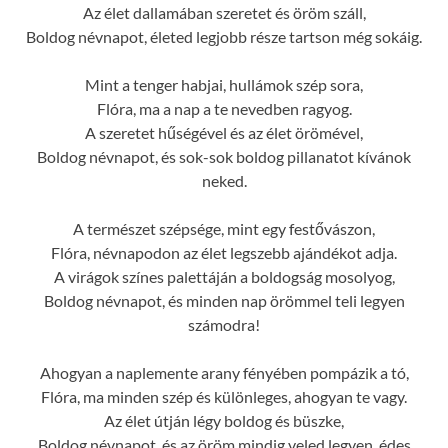
Az élet dallamában szeretet és öröm száll,
Boldog névnapot, életed legjobb része tartson még sokáig.
Mint a tenger habjai, hullámok szép sora,
Flóra, ma a nap a te nevedben ragyog.
A szeretet hűségével és az élet örömével,
Boldog névnapot, és sok-sok boldog pillanatot kívánok
neked.
A természet szépsége, mint egy festővászon,
Flóra, névnapodon az élet legszebb ajándékot adja.
A virágok színes palettáján a boldogság mosolyog,
Boldog névnapot, és minden nap örömmel teli legyen
számodra!
Ahogyan a naplemente arany fényében pompázik a tó,
Flóra, ma minden szép és különleges, ahogyan te vagy.
Az élet útján légy boldog és büszke,
Boldog névnapot, és az öröm mindig veled legyen, édes