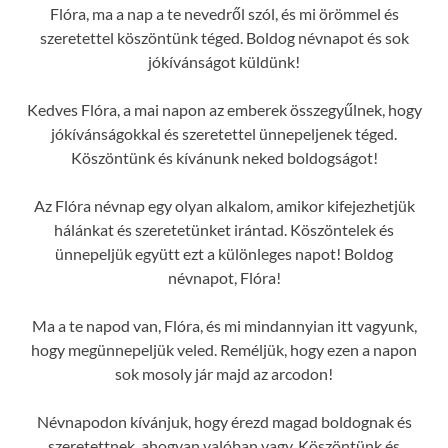
Flóra, ma a nap a te nevedről szól, és mi örömmel és
szeretettel köszöntünk téged. Boldog névnapot és sok
jókívánságot küldünk!
Kedves Flóra, a mai napon az emberek összegyűlnek, hogy
jókívánságokkal és szeretettel ünnepeljenek téged.
Köszöntünk és kívánunk neked boldogságot!
Az Flóra névnap egy olyan alkalom, amikor kifejezhetjük
hálánkat és szeretetünket irántad. Köszöntelek és
ünnepeljük együtt ezt a különleges napot! Boldog
névnapot, Flóra!
Ma a te napod van, Flóra, és mi mindannyian itt vagyunk,
hogy megünnepeljük veled. Reméljük, hogy ezen a napon
sok mosoly jár majd az arcodon!
Névnapodon kívánjuk, hogy érezd magad boldognak és
szeretettnek, ahogyan valóban vagy. Köszöntünk és