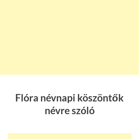
Flóra névnapi köszöntők
névre szóló