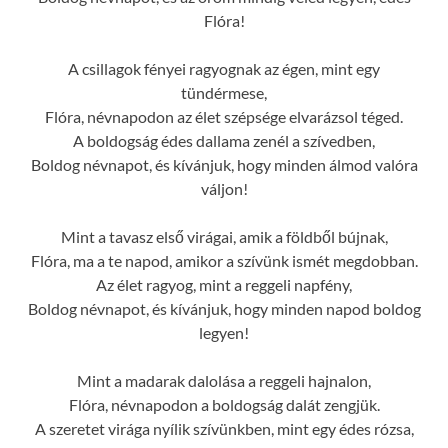
Flóra!
A csillagok fényei ragyognak az égen, mint egy
tündérmese,
Flóra, névnapodon az élet szépsége elvarázsol téged.
A boldogság édes dallama zenél a szívedben,
Boldog névnapot, és kívánjuk, hogy minden álmod valóra
váljon!
Mint a tavasz első virágai, amik a földből bújnak,
Flóra, ma a te napod, amikor a szívünk ismét megdobban.
Az élet ragyog, mint a reggeli napfény,
Boldog névnapot, és kívánjuk, hogy minden napod boldog
legyen!
Mint a madarak dalolása a reggeli hajnalon,
Flóra, névnapodon a boldogság dalát zengjük.
A szeretet virága nyílik szívünkben, mint egy édes rózsa,