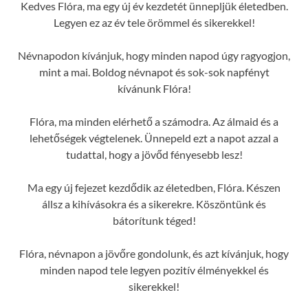
Kedves Flóra, ma egy új év kezdetét ünnepljük életedben.
Legyen ez az év tele örömmel és sikerekkel!
Névnapodon kívánjuk, hogy minden napod úgy ragyogjon,
mint a mai. Boldog névnapot és sok-sok napfényt
kívánunk Flóra!
Flóra, ma minden elérhető a számodra. Az álmaid és a
lehetőségek végtelenek. Ünnepeld ezt a napot azzal a
tudattal, hogy a jövőd fényesebb lesz!
Ma egy új fejezet kezdődik az életedben, Flóra. Készen
állsz a kihívásokra és a sikerekre. Köszöntünk és
bátorítunk téged!
Flóra, névnapon a jövőre gondolunk, és azt kívánjuk, hogy
minden napod tele legyen pozitív élményekkel és
sikerekkel!