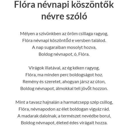
Flóra névnapi köszöntők
névre szóló
Mélyen a szívünkben az öröm csillaga ragyog,
Flóra névnapi köszöntőd e versben találod.
A nap sugaraiban mosolyt hozva,
Boldog névnapot, ó, Flóra.
Virágok illatával, az ég kéken ragyog,
Flóra, ma minden perc boldogságot hoz.
Remény és szeretet, ahogyan jársz az úton,
Boldog névnapot, álmokkal teli jövőt hozzon.
Mint a tavasz hajnalán a harmatcsepp szép csillog,
Flóra, névnapodon az élet boldogan vigyáz rád.
A madarak dalolnak, a természet nevédbe borul,
Boldog névnapot, életed édes virágait hozza.