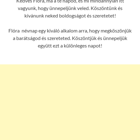
Kedves Flóra, ma a te napod, és mi mindannyian itt
vagyunk, hogy ünnepeljünk veled. Köszöntünk és
kívánunk neked boldogságot és szeretetet!
Flóra névnap egy kiváló alkalom arra, hogy megköszönjük
a barátságod és szereteted. Köszöntjük és ünnepeljük
együtt ezt a különleges napot!