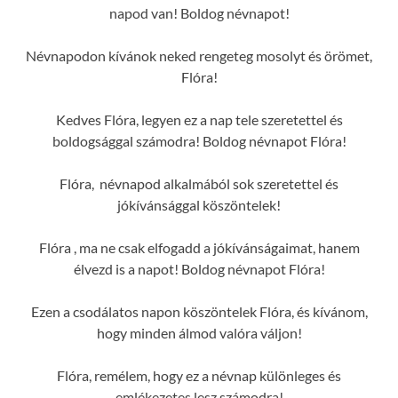
napod van! Boldog névnapot!
Névnapodon kívánok neked rengeteg mosolyt és örömet,
Flóra!
Kedves Flóra, legyen ez a nap tele szeretettel és
boldogsággal számodra! Boldog névnapot Flóra!
Flóra, névnapod alkalmából sok szeretettel és
jókívánsággal köszöntelek!
Flóra , ma ne csak elfogadd a jókívánságaimat, hanem
élvezd is a napot! Boldog névnapot Flóra!
Ezen a csodálatos napon köszöntelek Flóra, és kívánom,
hogy minden álmod valóra váljon!
Flóra, remélem, hogy ez a névnap különleges és
emlékezetes lesz számodra!