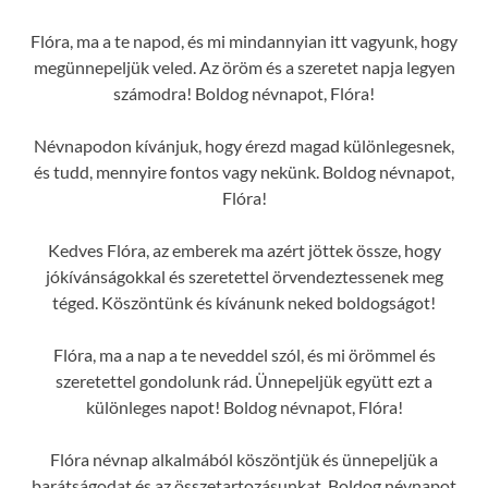
Flóra, ma a te napod, és mi mindannyian itt vagyunk, hogy
megünnepeljük veled. Az öröm és a szeretet napja legyen
számodra! Boldog névnapot, Flóra!
Névnapodon kívánjuk, hogy érezd magad különlegesnek,
és tudd, mennyire fontos vagy nekünk. Boldog névnapot,
Flóra!
Kedves Flóra, az emberek ma azért jöttek össze, hogy
jókívánságokkal és szeretettel örvendeztessenek meg
téged. Köszöntünk és kívánunk neked boldogságot!
Flóra, ma a nap a te neveddel szól, és mi örömmel és
szeretettel gondolunk rád. Ünnepeljük együtt ezt a
különleges napot! Boldog névnapot, Flóra!
Flóra névnap alkalmából köszöntjük és ünnepeljük a
barátságodat és az összetartozásunkat. Boldog névnapot