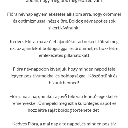
abban, hogy a legjobb még előtted van!
Flóra névnap egy emlékezetes alkalom arra, hogy örömmel
és optimizmussal nézz előre. Boldog névnapot és sok
sikert kívánunk!
Kedves Flóra, ma az élet ajándékot ad neked. Töltsd meg
ezt az ajándékot boldogsággal és örömmel, és hozz létre
emlékezetes pillanatokat!
Flóra névnapodon kívánjuk, hogy minden napod tele
legyen pozitívumokkal és boldogsággal. Köszöntünk és
bízunk benned!
Flóra, ma a nap, amikor a jövő tele van lehetőségekkel és
reményekkel. Ünnepeld meg ezt a különleges napot és
hozz létre saját boldog történeteidet!
Kedves Flóra, a mai nap a te napod, és minden pozitív