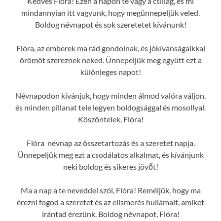
Kedves Flóra! Ezen a napon te vagy a csillag, és mi
mindannyian itt vagyunk, hogy megünnepeljük veled.
Boldog névnapot és sok szeretetet kívánunk!
Flóra, az emberek ma rád gondolnak, és jókívánságaikkal
örömöt szereznek neked. Ünnepeljük meg együtt ezt a
különleges napot!
Névnapodon kívánjuk, hogy minden álmod valóra váljon,
és minden pillanat tele legyen boldogsággal és mosollyal.
Köszöntelek, Flóra!
Flóra névnap az összetartozás és a szeretet napja.
Ünnepeljük meg ezt a csodálatos alkalmat, és kívánjunk
neki boldog és sikeres jövőt!
Ma a nap a te neveddel szól, Flóra! Reméljük, hogy ma
érezni fogod a szeretet és az elismerés hullámait, amiket
irántad érezünk. Boldog névnapot, Flóra!