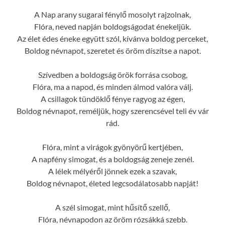
A Nap arany sugarai fénylő mosolyt rajzolnak,
Flóra, neved napján boldogságodat énekeljük.
Az élet édes éneke együtt szól, kívánva boldog perceket,
Boldog névnapot, szeretet és öröm díszítse a napot.
Szívedben a boldogság örök forrása csobog,
Flóra, ma a napod, és minden álmod valóra válj.
A csillagok tündöklő fénye ragyog az égen,
Boldog névnapot, reméljük, hogy szerencsével teli év vár
rád.
Flóra, mint a virágok gyönyörű kertjében,
A napfény simogat, és a boldogság zeneje zenél.
A lélek mélyéről jönnek ezek a szavak,
Boldog névnapot, életed legcsodálatosabb napját!
A szél simogat, mint hűsítő szellő,
Flóra, névnapodon az öröm rózsákká szebb.