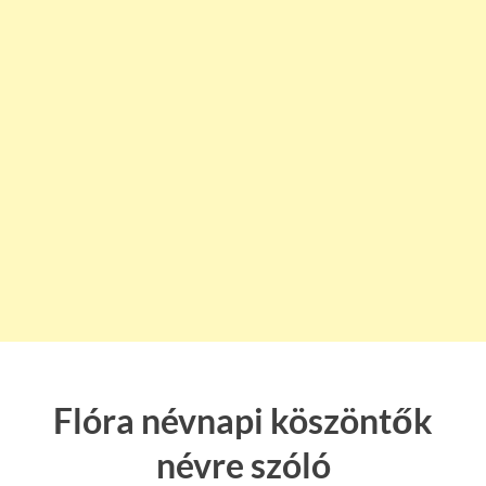
Flóra névnapi köszöntők
névre szóló