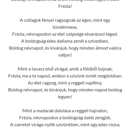
Frézia!
A csillagok fényei ragyognak az égen, mint egy
tündérmese,
Frézia, névnapodon az élet szépsége elvarázsol téged.
A boldogság édes dallama zenél a szívedben,
Boldog névnapot, és kívánjuk, hogy minden álmod valóra
váljon!
Mint a tavasz első virágai, amik a földből bújnak,
Frézia, ma a te napod, amikor a szívünk ismét megdobban.
Az élet ragyog, mint a reggeli napfény,
Boldog névnapot, és kívánjuk, hogy minden napod boldog
legyen!
Mint a madarak dalolása a reggeli hajnalon,
Frézia, névnapodon a boldogság dalát zengjük.
A szeretet virága nyílik szívünkben, mint egy édes rózsa,