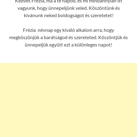
Kedves Frézia, ma a te napod, és mi mindannyian itt
vagyunk, hogy ünnepeljünk veled. Köszöntünk és
kívánunk neked boldogságot és szeretetet!
Frézia névnap egy kiváló alkalom arra, hogy
megköszönjük a barátságod és szereteted. Köszöntjük és
ünnepeljük együtt ezt a különleges napot!