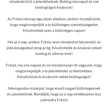
mindenki örül a jelenlétednek. Boldog névnapot és sok
boldogságot kívánunk!
Az Frézia névnap egy olyan alkalom, amikor összejövünk,
hogy megünnepeljük a te különleges személyiségedet.
Köszöntelek ezen a különleges napon!
Ma az a nap, amikor Frézia neve mindenhol felcsendül, és
jókívánságokkal zeng az ég. Köszöntelek és kívánok neked
boldog és sikeres évet!
Frézia, ma a te napod, és mi mindannyian itt vagyunk, hogy
megünnepeljük a te jelenlétedet az életünkben.
Köszöntünk és kívánunk neked boldogságot!
Névnapodon kívánjuk, hogy érezd magad különlegesnek
és szeretettnek. Reméljük, hogy ez a nap emlékezetes lesz
számodra Frézia!