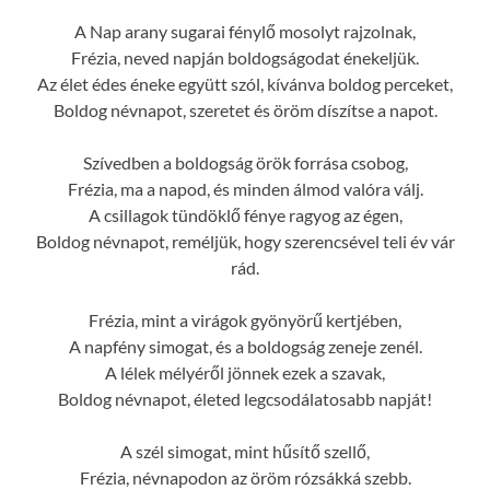
A Nap arany sugarai fénylő mosolyt rajzolnak,
Frézia, neved napján boldogságodat énekeljük.
Az élet édes éneke együtt szól, kívánva boldog perceket,
Boldog névnapot, szeretet és öröm díszítse a napot.
Szívedben a boldogság örök forrása csobog,
Frézia, ma a napod, és minden álmod valóra válj.
A csillagok tündöklő fénye ragyog az égen,
Boldog névnapot, reméljük, hogy szerencsével teli év vár
rád.
Frézia, mint a virágok gyönyörű kertjében,
A napfény simogat, és a boldogság zeneje zenél.
A lélek mélyéről jönnek ezek a szavak,
Boldog névnapot, életed legcsodálatosabb napját!
A szél simogat, mint hűsítő szellő,
Frézia, névnapodon az öröm rózsákká szebb.