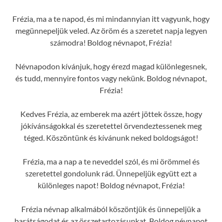
Frézia, ma a te napod, és mi mindannyian itt vagyunk, hogy
megünnepeljük veled. Az öröm és a szeretet napja legyen
számodra! Boldog névnapot, Frézia!
Névnapodon kívánjuk, hogy érezd magad különlegesnek,
és tudd, mennyire fontos vagy nekünk. Boldog névnapot,
Frézia!
Kedves Frézia, az emberek ma azért jöttek össze, hogy
jókívánságokkal és szeretettel örvendeztessenek meg
téged. Köszöntünk és kívánunk neked boldogságot!
Frézia, ma a nap a te neveddel szól, és mi örömmel és
szeretettel gondolunk rád. Ünnepeljük együtt ezt a
különleges napot! Boldog névnapot, Frézia!
Frézia névnap alkalmából köszöntjük és ünnepeljük a
barátságodat és az összetartozásunkat. Boldog névnapot