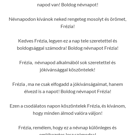
napod van! Boldog névnapot!
Névnapodon kívánok neked rengeteg mosolyt és örömet,
Frézia!
Kedves Frézia, legyen ez a nap tele szeretettel és
boldogsággal számodra! Boldog névnapot Frézia!
Frézia, névnapod alkalmából sok szeretettel és
jókívánsággal köszöntelek!
Frézia , ma ne csak elfogadd a jókívánságaimat, hanem
élvezd is a napot! Boldog névnapot Frézia!
Ezen a csodálatos napon köszöntelek Frézia, és kívánom,
hogy minden álmod valóra váljon!
Frézia, remélem, hogy ez a névnap különleges és
emlékezetes lesz számodra!