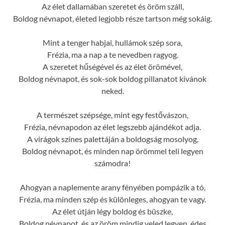
Az élet dallamában szeretet és öröm száll,
Boldog névnapot, életed legjobb része tartson még sokáig.
Mint a tenger habjai, hullámok szép sora,
Frézia, ma a nap a te nevedben ragyog.
A szeretet hűségével és az élet örömével,
Boldog névnapot, és sok-sok boldog pillanatot kívánok
neked.
A természet szépsége, mint egy festővászon,
Frézia, névnapodon az élet legszebb ajándékot adja.
A virágok színes palettáján a boldogság mosolyog,
Boldog névnapot, és minden nap örömmel teli legyen
számodra!
Ahogyan a naplemente arany fényében pompázik a tó,
Frézia, ma minden szép és különleges, ahogyan te vagy.
Az élet útján légy boldog és büszke,
Boldog névnapot, és az öröm mindig veled legyen, édes