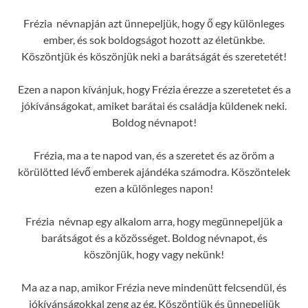
Frézia névnapján azt ünnepeljük, hogy ő egy különleges
ember, és sok boldogságot hozott az életünkbe.
Köszöntjük és köszönjük neki a barátságát és szeretetét!
Ezen a napon kívánjuk, hogy Frézia érezze a szeretetet és a
jókívánságokat, amiket barátai és családja küldenek neki.
Boldog névnapot!
Frézia, ma a te napod van, és a szeretet és az öröm a
körülötted lévő emberek ajándéka számodra. Köszöntelek
ezen a különleges napon!
Frézia névnap egy alkalom arra, hogy megünnepeljük a
barátságot és a közösséget. Boldog névnapot, és
köszönjük, hogy vagy nekünk!
Ma az a nap, amikor Frézia neve mindenütt felcsendül, és
jókívánságokkal zeng az ég. Köszöntjük és ünnepeljük