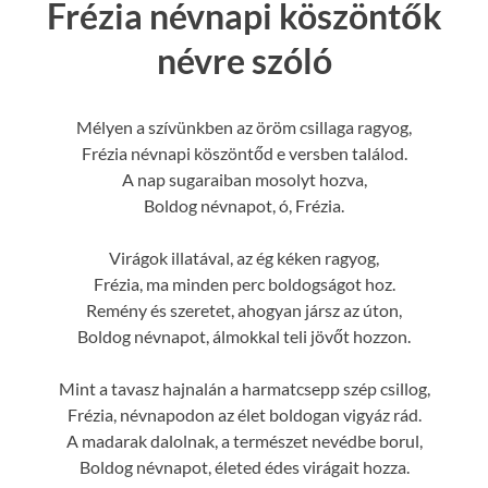
Frézia névnapi köszöntők
névre szóló
Mélyen a szívünkben az öröm csillaga ragyog,
Frézia névnapi köszöntőd e versben találod.
A nap sugaraiban mosolyt hozva,
Boldog névnapot, ó, Frézia.
Virágok illatával, az ég kéken ragyog,
Frézia, ma minden perc boldogságot hoz.
Remény és szeretet, ahogyan jársz az úton,
Boldog névnapot, álmokkal teli jövőt hozzon.
Mint a tavasz hajnalán a harmatcsepp szép csillog,
Frézia, névnapodon az élet boldogan vigyáz rád.
A madarak dalolnak, a természet nevédbe borul,
Boldog névnapot, életed édes virágait hozza.