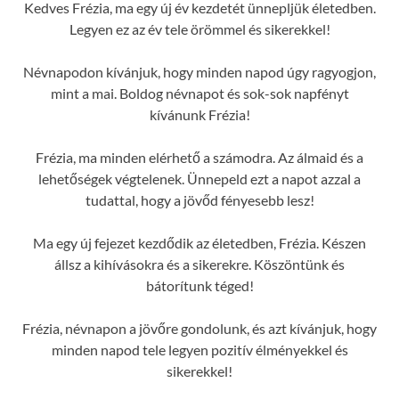
Kedves Frézia, ma egy új év kezdetét ünnepljük életedben.
Legyen ez az év tele örömmel és sikerekkel!
Névnapodon kívánjuk, hogy minden napod úgy ragyogjon,
mint a mai. Boldog névnapot és sok-sok napfényt
kívánunk Frézia!
Frézia, ma minden elérhető a számodra. Az álmaid és a
lehetőségek végtelenek. Ünnepeld ezt a napot azzal a
tudattal, hogy a jövőd fényesebb lesz!
Ma egy új fejezet kezdődik az életedben, Frézia. Készen
állsz a kihívásokra és a sikerekre. Köszöntünk és
bátorítunk téged!
Frézia, névnapon a jövőre gondolunk, és azt kívánjuk, hogy
minden napod tele legyen pozitív élményekkel és
sikerekkel!