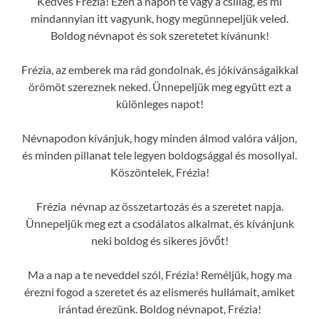
Kedves Frézia! Ezen a napon te vagy a csillag, és mi
mindannyian itt vagyunk, hogy megünnepeljük veled.
Boldog névnapot és sok szeretetet kívánunk!
Frézia, az emberek ma rád gondolnak, és jókívánságaikkal
örömöt szereznek neked. Ünnepeljük meg együtt ezt a
különleges napot!
Névnapodon kívánjuk, hogy minden álmod valóra váljon,
és minden pillanat tele legyen boldogsággal és mosollyal.
Köszöntelek, Frézia!
Frézia névnap az összetartozás és a szeretet napja.
Ünnepeljük meg ezt a csodálatos alkalmat, és kívánjunk
neki boldog és sikeres jövőt!
Ma a nap a te neveddel szól, Frézia! Reméljük, hogy ma
érezni fogod a szeretet és az elismerés hullámait, amiket
irántad érezünk. Boldog névnapot, Frézia!