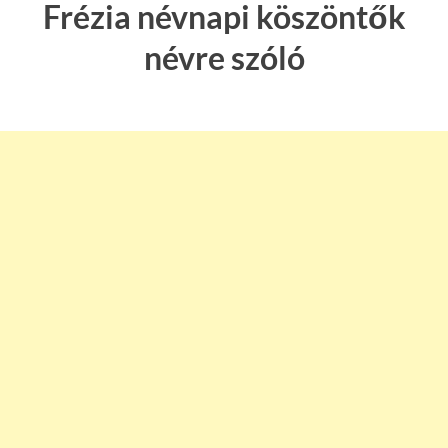
Frézia névnapi köszöntők
névre szóló