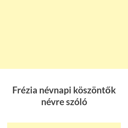
Frézia névnapi köszöntők
névre szóló