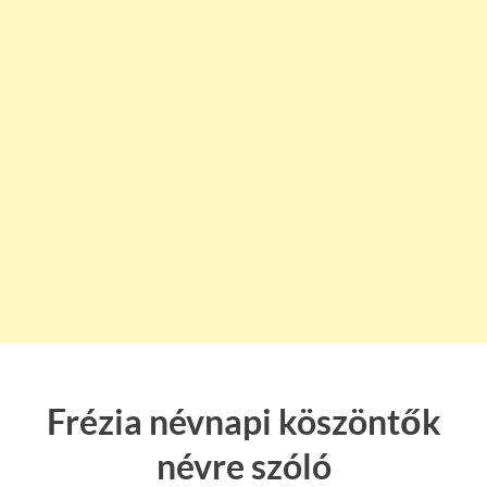
Frézia névnapi köszöntők
névre szóló