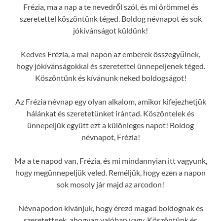
Frézia, ma a nap a te nevedről szól, és mi örömmel és
szeretettel köszöntünk téged. Boldog névnapot és sok
jókívánságot küldünk!
Kedves Frézia, a mai napon az emberek összegyűlnek,
hogy jókívánságokkal és szeretettel ünnepeljenek téged.
Köszöntünk és kívánunk neked boldogságot!
Az Frézia névnap egy olyan alkalom, amikor kifejezhetjük
hálánkat és szeretetünket irántad. Köszöntelek és
ünnepeljük együtt ezt a különleges napot! Boldog
névnapot, Frézia!
Ma a te napod van, Frézia, és mi mindannyian itt vagyunk,
hogy megünnepeljük veled. Reméljük, hogy ezen a napon
sok mosoly jár majd az arcodon!
Névnapodon kívánjuk, hogy érezd magad boldognak és
szeretettnek, ahogyan valóban vagy. Köszöntünk és