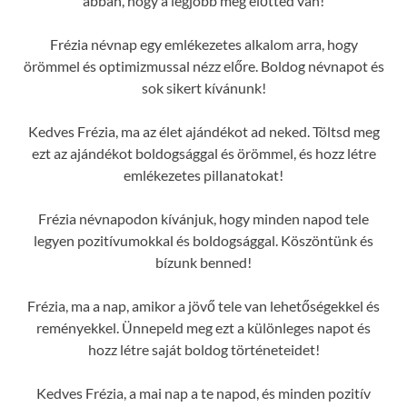
abban, hogy a legjobb még előtted van!
Frézia névnap egy emlékezetes alkalom arra, hogy
örömmel és optimizmussal nézz előre. Boldog névnapot és
sok sikert kívánunk!
Kedves Frézia, ma az élet ajándékot ad neked. Töltsd meg
ezt az ajándékot boldogsággal és örömmel, és hozz létre
emlékezetes pillanatokat!
Frézia névnapodon kívánjuk, hogy minden napod tele
legyen pozitívumokkal és boldogsággal. Köszöntünk és
bízunk benned!
Frézia, ma a nap, amikor a jövő tele van lehetőségekkel és
reményekkel. Ünnepeld meg ezt a különleges napot és
hozz létre saját boldog történeteidet!
Kedves Frézia, a mai nap a te napod, és minden pozitív