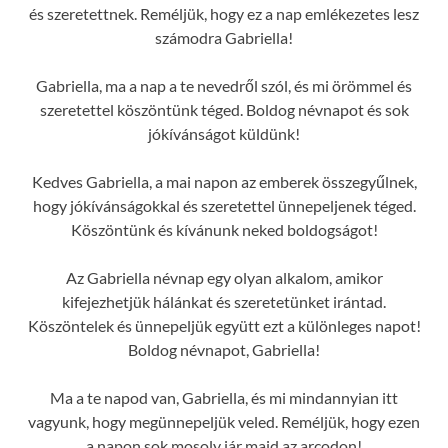
és szeretettnek. Reméljük, hogy ez a nap emlékezetes lesz
számodra Gabriella!
Gabriella, ma a nap a te nevedről szól, és mi örömmel és
szeretettel köszöntünk téged. Boldog névnapot és sok
jókívánságot küldünk!
Kedves Gabriella, a mai napon az emberek összegyűlnek,
hogy jókívánságokkal és szeretettel ünnepeljenek téged.
Köszöntünk és kívánunk neked boldogságot!
Az Gabriella névnap egy olyan alkalom, amikor
kifejezhetjük hálánkat és szeretetünket irántad.
Köszöntelek és ünnepeljük együtt ezt a különleges napot!
Boldog névnapot, Gabriella!
Ma a te napod van, Gabriella, és mi mindannyian itt
vagyunk, hogy megünnepeljük veled. Reméljük, hogy ezen
a napon sok mosoly jár majd az arcodon!