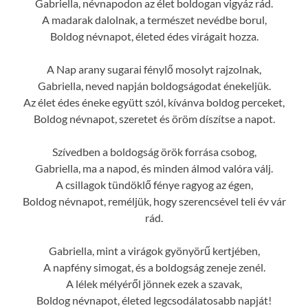
Gabriella, névnapodon az élet boldogan vigyáz rád.
A madarak dalolnak, a természet nevédbe borul,
Boldog névnapot, életed édes virágait hozza.
A Nap arany sugarai fénylő mosolyt rajzolnak,
Gabriella, neved napján boldogságodat énekeljük.
Az élet édes éneke együtt szól, kívánva boldog perceket,
Boldog névnapot, szeretet és öröm díszítse a napot.
Szívedben a boldogság örök forrása csobog,
Gabriella, ma a napod, és minden álmod valóra válj.
A csillagok tündöklő fénye ragyog az égen,
Boldog névnapot, reméljük, hogy szerencsével teli év vár
rád.
Gabriella, mint a virágok gyönyörű kertjében,
A napfény simogat, és a boldogság zeneje zenél.
A lélek mélyéről jönnek ezek a szavak,
Boldog névnapot, életed legcsodálatosabb napját!