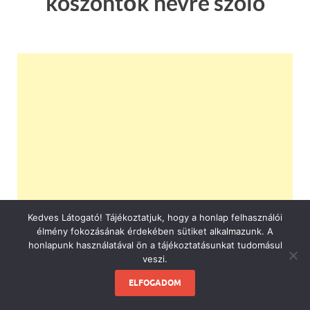
köszöntők névre szóló
Kedves Látogató! Tájékoztatjuk, hogy a honlap felhasználói
élmény fokozásának érdekében sütiket alkalmazunk. A
honlapunk használatával ön a tájékoztatásunkat tudomásul
veszi.
ELFOGADOM