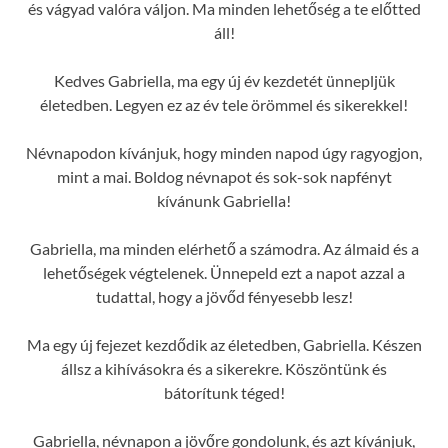
és vágyad valóra váljon. Ma minden lehetőség a te előtted
áll!
Kedves Gabriella, ma egy új év kezdetét ünnepljük
életedben. Legyen ez az év tele örömmel és sikerekkel!
Névnapodon kívánjuk, hogy minden napod úgy ragyogjon,
mint a mai. Boldog névnapot és sok-sok napfényt
kívánunk Gabriella!
Gabriella, ma minden elérhető a számodra. Az álmaid és a
lehetőségek végtelenek. Ünnepeld ezt a napot azzal a
tudattal, hogy a jövőd fényesebb lesz!
Ma egy új fejezet kezdődik az életedben, Gabriella. Készen
állsz a kihívásokra és a sikerekre. Köszöntünk és
bátorítunk téged!
Gabriella, névnapon a jövőre gondolunk, és azt kívánjuk,