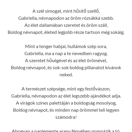
A szél simogat, mint hűsítő szellő,
Gabriella, névnapodon az öröm rózsákká szebb.
Az élet dallamában szeretet és öröm száll,
Boldog névnapot, életed legjobb része tartson még sokáig.
Mint a tenger habjai, hullámok szép sora,
Gabriella, ma a nap a te nevedben ragyog.
A szeretet hűségével és az élet örömével,
Boldog névnapot, és sok-sok boldog pillanatot kívánok
neked.
A természet szépsége, mint egy festővászon,
Gabriella, névnapodon az élet legszebb ajándékot adja.
A virágok színes palettáján a boldogság mosolyog,
Boldog névnapot, és minden nap örömmel teli legyen
számodra!
Ahogyan a naplemente arany fényében pompázik a tó,