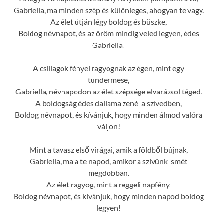
Gabriella, ma minden szép és különleges, ahogyan te vagy.
Az élet útján légy boldog és büszke,
Boldog névnapot, és az öröm mindig veled legyen, édes
Gabriella!
A csillagok fényei ragyognak az égen, mint egy
tündérmese,
Gabriella, névnapodon az élet szépsége elvarázsol téged.
A boldogság édes dallama zenél a szívedben,
Boldog névnapot, és kívánjuk, hogy minden álmod valóra
váljon!
Mint a tavasz első virágai, amik a földből bújnak,
Gabriella, ma a te napod, amikor a szívünk ismét
megdobban.
Az élet ragyog, mint a reggeli napfény,
Boldog névnapot, és kívánjuk, hogy minden napod boldog
legyen!