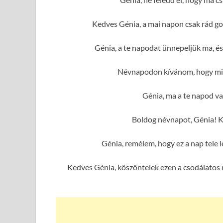
Kedves Génia, a mai napon csak rád go
Génia, a te napodat ünnepeljük ma, é
Névnapodon kívánom, hogy min
Génia, ma a te napod van
Boldog névnapot, Génia! K
Génia, remélem, hogy ez a nap tele
Kedves Génia, köszöntelek ezen a csodálatos 