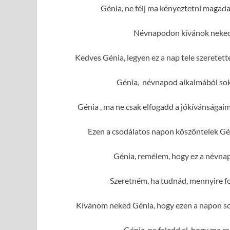
Génia, ne félj ma kényeztetni magada
Névnapodon kívánok neked 
Kedves Génia, legyen ez a nap tele szeretet
Génia, névnapod alkalmából sok 
Génia , ma ne csak elfogadd a jókívánságai
Ezen a csodálatos napon köszöntelek Gén
Génia, remélem, hogy ez a névnap
Szeretném, ha tudnád, mennyire f
Kívánom neked Génia, hogy ezen a napon sok
Génia, ne feledd el, hogy ma c