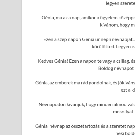
legyen szerete
Génia, ma az a nap, amikor a figyelem középp
kívánom, hogy mi
Ezen a szép napon Génia ünnepli névnapját. 
körülötted. Legyen e
Kedves Génia! Ezen a napon te vagy a csillag, 
Boldog névnapot é
Génia, az emberek ma rád gondolnak, és jókíván
ezt a 
Névnapodon kívánjuk, hogy minden álmod valóra
mosollyal.
Génia névnap az összetartozás és a szeretet nap
neki bold