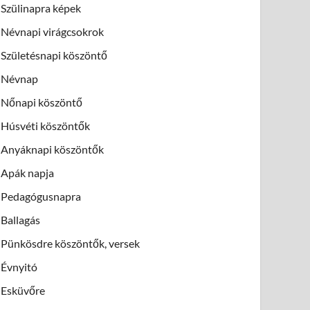
Szülinapra képek
Névnapi virágcsokrok
Születésnapi köszöntő
Névnap
Nőnapi köszöntő
Húsvéti köszöntők
Anyáknapi köszöntők
Apák napja
Pedagógusnapra
Ballagás
Pünkösdre köszöntők, versek
Évnyitó
Esküvőre