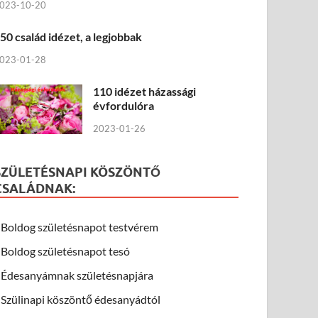
023-10-20
50 család idézet, a legjobbak
023-01-28
110 idézet házassági
évfordulóra
2023-01-26
SZÜLETÉSNAPI KÖSZÖNTŐ
CSALÁDNAK:
Boldog születésnapot testvérem
Boldog születésnapot tesó
Édesanyámnak születésnapjára
Szülinapi köszöntő édesanyádtól