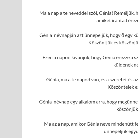
Ma a nap a te neveddel szól, Génia! Reméljük, h
amiket irántad érez
Génia névnapján azt ünnepeljük, hogy ő egy kü
Köszöntjük és köszönjük
Ezen a napon kívánjuk, hogy Génia érezze a sz
küldenek ne
Génia, ma a te napod van, és a szeretet és
Köszöntelek e
Génia névnap egy alkalom arra, hogy megünnepe
köszönjük
Ma az a nap, amikor Génia neve mindenütt fe
ünnepeljük együ