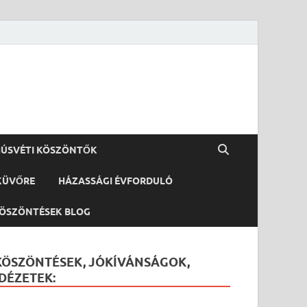
ÚSVÉTI KÖSZÖNTŐK
KÜVŐRE
HÁZASSÁGI ÉVFORDULÓ
ÖSZÖNTÉSEK BLOG
KÖSZÖNTÉSEK, JÓKÍVÁNSÁGOK,
IDÉZETEK: