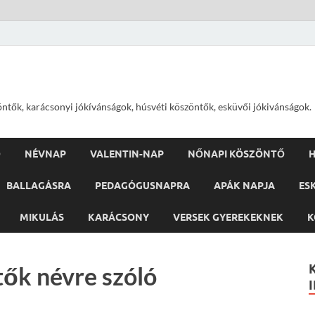
öntők, karácsonyi jókívánságok, húsvéti köszöntők, esküvői jókivánságok.
Ő
NÉVNAP
VALENTIN-NAP
NŐNAPI KÖSZÖNTŐ
H
BALLAGÁSRA
PEDAGÓGUSNAPRA
APÁK NAPJA
ES
MIKULÁS
KARÁCSONY
VERSEK GYEREKEKNEK
K
ők névre szóló