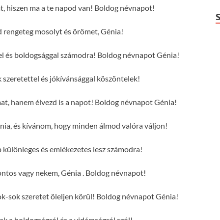
t, hiszen ma a te napod van! Boldog névnapot!
rengeteg mosolyt és örömet, Génia!
tel és boldogsággal számodra! Boldog névnapot Génia!
szeretettel és jókívánsággal köszöntelek!
mat, hanem élvezd is a napot! Boldog névnapot Génia!
ia, és kívánom, hogy minden álmod valóra váljon!
 különleges és emlékezetes lesz számodra!
ontos vagy nekem, Génia . Boldog névnapot!
-sok szeretet öleljen körül! Boldog névnapot Génia!
sak a boldogságról és a vidámságról szól!