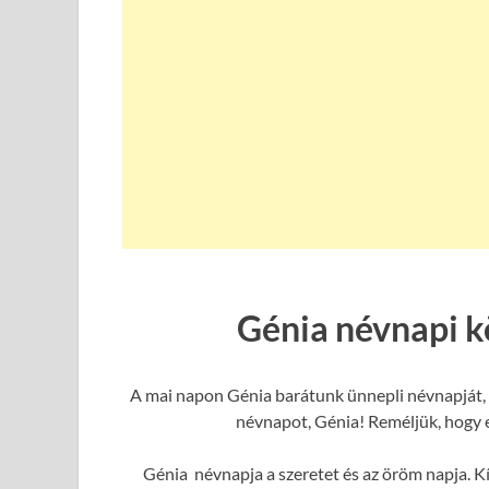
Génia névnapi k
A mai napon Génia barátunk ünnepli névnapját, é
névnapot, Génia! Reméljük, hogy e
Génia névnapja a szeretet és az öröm napja. Kí