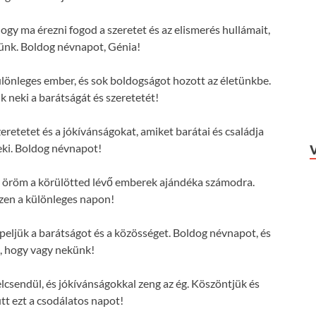
ogy ma érezni fogod a szeretet és az elismerés hullámait,
ünk. Boldog névnapot, Génia!
lönleges ember, és sok boldogságot hozott az életünkbe.
 neki a barátságát és szeretetét!
eretetet és a jókívánságokat, amiket barátai és családja
ki. Boldog névnapot!
 az öröm a körülötted lévő emberek ajándéka számodra.
zen a különleges napon!
ljük a barátságot és a közösséget. Boldog névnapot, és
, hogy vagy nekünk!
lcsendül, és jókívánságokkal zeng az ég. Köszöntjük és
tt ezt a csodálatos napot!