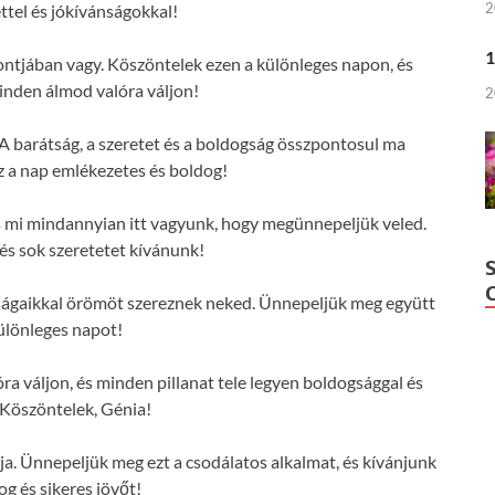
2
ttel és jókívánságokkal!
1
ontjában vagy. Köszöntelek ezen a különleges napon, és
nden álmod valóra váljon!
2
A barátság, a szeretet és a boldogság összpontosul ma
z a nap emlékezetes és boldog!
és mi mindannyian itt vagyunk, hogy megünnepeljük veled.
s sok szeretetet kívánunk!
ságaikkal örömöt szereznek neked. Ünnepeljük meg együtt
különleges napot!
 váljon, és minden pillanat tele legyen boldogsággal és
 Köszöntelek, Génia!
ja. Ünnepeljük meg ezt a csodálatos alkalmat, és kívánjunk
og és sikeres jövőt!