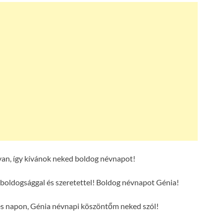
an, így kívánok neked boldog névnapot!
boldogsággal és szeretettel! Boldog névnapot Génia!
es napon, Génia névnapi köszöntőm neked szól!