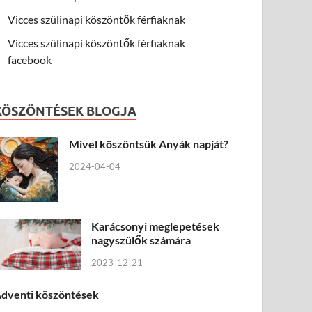
Vicces szülinapi köszöntők férfiaknak
Vicces szülinapi köszöntők férfiaknak
facebook
KÖSZÖNTÉSEK BLOGJA
Mivel köszöntsük Anyák napját?
2024-04-04
Karácsonyi meglepetések
nagyszülők számára
2023-12-21
dventi köszöntések