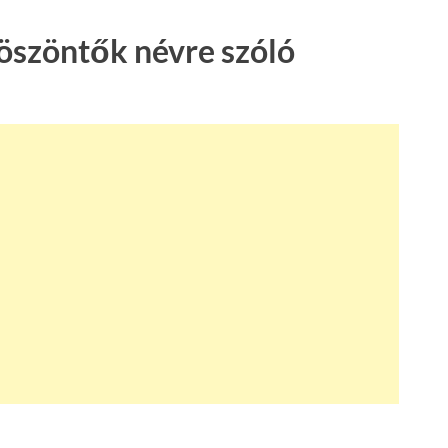
öszöntők névre szóló