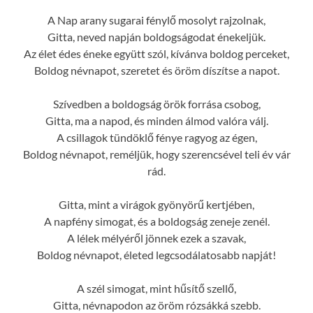
A Nap arany sugarai fénylő mosolyt rajzolnak,
Gitta, neved napján boldogságodat énekeljük.
Az élet édes éneke együtt szól, kívánva boldog perceket,
Boldog névnapot, szeretet és öröm díszítse a napot.
Szívedben a boldogság örök forrása csobog,
Gitta, ma a napod, és minden álmod valóra válj.
A csillagok tündöklő fénye ragyog az égen,
Boldog névnapot, reméljük, hogy szerencsével teli év vár
rád.
Gitta, mint a virágok gyönyörű kertjében,
A napfény simogat, és a boldogság zeneje zenél.
A lélek mélyéről jönnek ezek a szavak,
Boldog névnapot, életed legcsodálatosabb napját!
A szél simogat, mint hűsítő szellő,
Gitta, névnapodon az öröm rózsákká szebb.