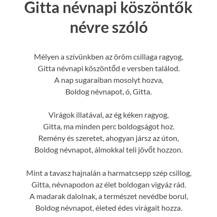
Gitta névnapi köszöntők
névre szóló
Mélyen a szívünkben az öröm csillaga ragyog,
Gitta névnapi köszöntőd e versben találod.
A nap sugaraiban mosolyt hozva,
Boldog névnapot, ó, Gitta.
Virágok illatával, az ég kéken ragyog,
Gitta, ma minden perc boldogságot hoz.
Remény és szeretet, ahogyan jársz az úton,
Boldog névnapot, álmokkal teli jövőt hozzon.
Mint a tavasz hajnalán a harmatcsepp szép csillog,
Gitta, névnapodon az élet boldogan vigyáz rád.
A madarak dalolnak, a természet nevédbe borul,
Boldog névnapot, életed édes virágait hozza.