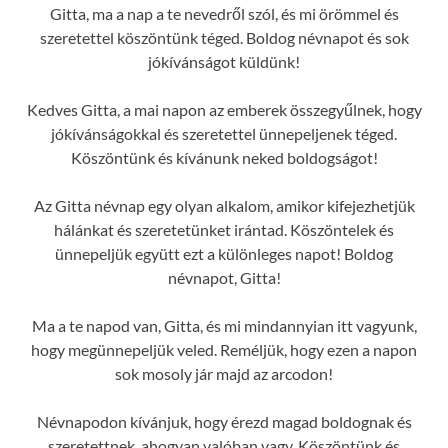
Gitta, ma a nap a te nevedről szól, és mi örömmel és
szeretettel köszöntünk téged. Boldog névnapot és sok
jókívánságot küldünk!
Kedves Gitta, a mai napon az emberek összegyűlnek, hogy
jókívánságokkal és szeretettel ünnepeljenek téged.
Köszöntünk és kívánunk neked boldogságot!
Az Gitta névnap egy olyan alkalom, amikor kifejezhetjük
hálánkat és szeretetünket irántad. Köszöntelek és
ünnepeljük együtt ezt a különleges napot! Boldog
névnapot, Gitta!
Ma a te napod van, Gitta, és mi mindannyian itt vagyunk,
hogy megünnepeljük veled. Reméljük, hogy ezen a napon
sok mosoly jár majd az arcodon!
Névnapodon kívánjuk, hogy érezd magad boldognak és
szeretettnek, ahogyan valóban vagy. Köszöntünk és