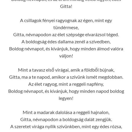
Gitta!
A csillagok fényei ragyognak az égen, mint egy
tündérmese,
Gitta, névnapodon az élet szépsége elvarázsol téged.
A boldogság édes dallama zenél a szívedben,
Boldog névnapot, és kívánjuk, hogy minden álmod valóra
váljon!
Mint a tavasz első virágai, amik a földből bújnak,
Gitta, ma a te napod, amikor a szívünk ismét megdobban.
Az élet ragyog, mint a reggeli napfény,
Boldog névnapot, és kívánjuk, hogy minden napod boldog
legyen!
Mint a madarak dalolása a reggeli hajnalon,
Gitta, névnapodon a boldogság dalát zengjük.
A szeretet virága nyílik szívünkben, mint egy édes rózsa,