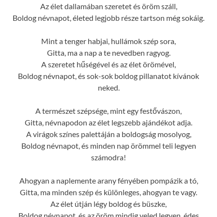
Az élet dallamában szeretet és öröm száll,
Boldog névnapot, életed legjobb része tartson még sokáig.
Mint a tenger habjai, hullámok szép sora,
Gitta, ma a nap a te nevedben ragyog.
A szeretet hűségével és az élet örömével,
Boldog névnapot, és sok-sok boldog pillanatot kívánok
neked.
A természet szépsége, mint egy festővászon,
Gitta, névnapodon az élet legszebb ajándékot adja.
A virágok színes palettáján a boldogság mosolyog,
Boldog névnapot, és minden nap örömmel teli legyen
számodra!
Ahogyan a naplemente arany fényében pompázik a tó,
Gitta, ma minden szép és különleges, ahogyan te vagy.
Az élet útján légy boldog és büszke,
Boldog névnapot, és az öröm mindig veled legyen, édes