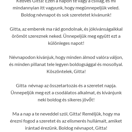
Kedves Gitta! Ezen a napon te vagy a csillag, és mi
mindannyian itt vagyunk, hogy megünnepeljük veled.
Boldog névnapot és sok szeretetet kívánunk!
Gitta, az emberek ma rád gondolnak, és jókívánságaikkal
örömöt szereznek neked. Ünnepeljük meg együtt ezt a
különleges napot!
Névnapodon kívánjuk, hogy minden álmod valóra váljon,
és minden pillanat tele legyen boldogsággal és mosollyal.
Köszöntelek, Gitta!
Gitta névnap az összetartozás és a szeretet napja.
Ünnepeljük meg ezt a csodálatos alkalmat, és kívánjunk
neki boldog és sikeres jövőt!
Ma a nap a te neveddel szól, Gitta! Reméljük, hogy ma
érezni fogod a szeretet és az elismerés hullámait, amiket
irántad érezünk. Boldog névnapot, Gitta!