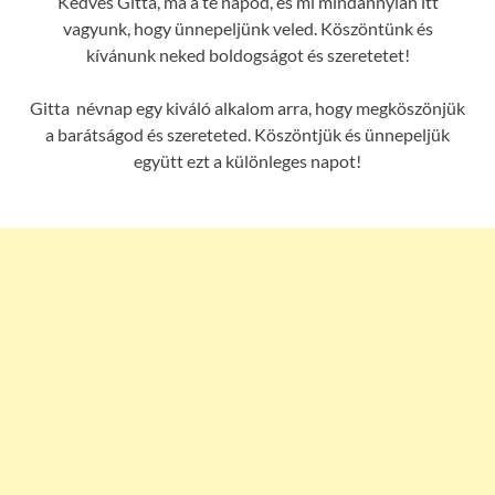
Kedves Gitta, ma a te napod, és mi mindannyian itt
vagyunk, hogy ünnepeljünk veled. Köszöntünk és
kívánunk neked boldogságot és szeretetet!
Gitta névnap egy kiváló alkalom arra, hogy megköszönjük
a barátságod és szereteted. Köszöntjük és ünnepeljük
együtt ezt a különleges napot!