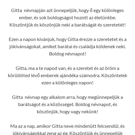
Gitta névnapján azt ünnepeljük, hogy ő egy különleges
ember, és sok boldogságot hozott az életünkbe.
Köszöntjük és köszönjük neki a barátságát és szeretetét!
Ezen a napon kívánjuk, hogy Gitta érezze a szeretetet és a
jókívánságokat, amiket barátai és családja küldenek neki.
Boldog névnapot!
Gitta, ma a te napod van, és a szeretet és az öröm a
körülötted lévő emberek ajándéka számodra. Köszöntelek
ezen a különleges napon!
Gitta névnap egy alkalom arra, hogy megünnepeljük a
barátságot és a közösséget. Boldog névnapot, és
köszönjük, hogy vagy nekünk!
Ma az a nap, amikor Gitta neve mindenütt felcsendül, és
jókívánságokkal zeng az ég. Köszöntjük és ünnepeljük