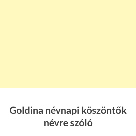
Goldina névnapi köszöntők
névre szóló