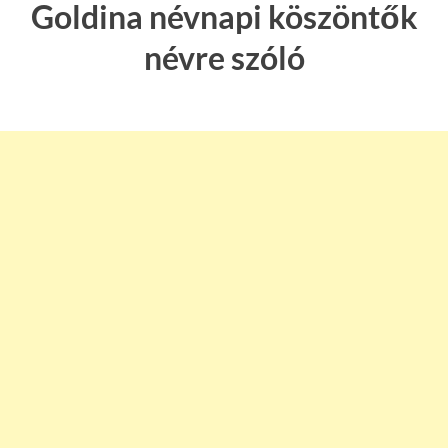
Goldina névnapi köszöntők
névre szóló