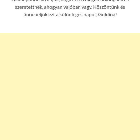
szeretettnek, ahogyan valóban vagy. Köszöntünk és
ünnepeljük ezt a különleges napot, Goldina!