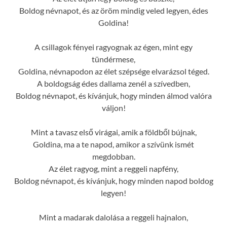
Boldog névnapot, és az öröm mindig veled legyen, édes
Goldina!
A csillagok fényei ragyognak az égen, mint egy
tündérmese,
Goldina, névnapodon az élet szépsége elvarázsol téged.
A boldogság édes dallama zenél a szívedben,
Boldog névnapot, és kívánjuk, hogy minden álmod valóra
váljon!
Mint a tavasz első virágai, amik a földből bújnak,
Goldina, ma a te napod, amikor a szívünk ismét
megdobban.
Az élet ragyog, mint a reggeli napfény,
Boldog névnapot, és kívánjuk, hogy minden napod boldog
legyen!
Mint a madarak dalolása a reggeli hajnalon,