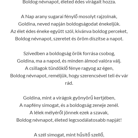
Boldog névnapot, életed édes virágait hozza.
A Nap arany sugarai fénylő mosolyt rajzolnak,
Goldina, neved napján boldogságodat énekeljük.
Az élet édes éneke együtt szól, kívánva boldog perceket,
Boldog névnapot, szeretet és öröm díszítse a napot.
Szívedben a boldogság örök forrása csobog,
Goldina, ma a napod, és minden álmod valóra válj.
A csillagok tündöklő fénye ragyog az égen,
Boldog névnapot, reméljük, hogy szerencsével teli év vár
rád.
Goldina, mint a virágok gyönyörű kertjében,
A napfény simogat, és a boldogság zeneje zenél.
A lélek mélyéről jönnek ezek a szavak,
Boldog névnapot, életed legcsodálatosabb napját!
A szél simogat, mint hűsítő szellő,