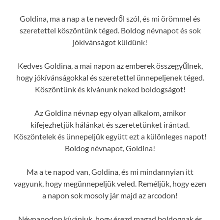
Goldina, ma a nap a te nevedről szól, és mi örömmel és
szeretettel köszöntünk téged. Boldog névnapot és sok
jókívánságot küldünk!
Kedves Goldina, a mai napon az emberek összegyűlnek,
hogy jókívánságokkal és szeretettel ünnepeljenek téged.
Köszöntünk és kívánunk neked boldogságot!
Az Goldina névnap egy olyan alkalom, amikor
kifejezhetjük hálánkat és szeretetünket irántad.
Köszöntelek és ünnepeljük együtt ezt a különleges napot!
Boldog névnapot, Goldina!
Ma a te napod van, Goldina, és mi mindannyian itt
vagyunk, hogy megünnepeljük veled. Reméljük, hogy ezen
a napon sok mosoly jár majd az arcodon!
Névnapodon kívánjuk, hogy érezd magad boldognak és