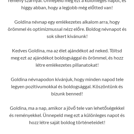
remény szárnyal. Ünnepeld meg ezt a különleges napot, és
higgy abban, hogy a legjobb még előtted van!
Goldina névnap egy emlékezetes alkalom arra, hogy
örömmel és optimizmussal nézz előre. Boldog névnapot és
sok sikert kívánunk!
Kedves Goldina, ma az élet ajándékot ad neked. Töltsd
meg ezt az ajándékot boldogsággal és örömmel, és hozz
létre emlékezetes pillanatokat!
Goldina névnapodon kívánjuk, hogy minden napod tele
legyen pozitívumokkal és boldogsággal. Köszöntünk és
bízunk benned!
Goldina, ma a nap, amikor a jövő tele van lehetőségekkel
és reményekkel. Ünnepeld meg ezt a különleges napot és
hozz létre saját boldog történeteidet!