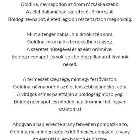
Goldina, névnapodon az öröm rózsákká szebb.
Az élet dallamában szeretet és öröm száll,
Boldog névnapot, életed legjobb része tartson még sokáig.
Mint a tenger habjai, hullámok szép sora,
Goldina, ma a nap a te nevedben ragyog.
A szeretet hűségével és az élet örömével,
Boldog névnapot, és sok-sok boldog pillanatot kívánok
neked.
A természet szépsége, mint egy festővászon,
Goldina, névnapodon az élet legszebb ajándékot adja.
A virágok színes palettáján a boldogság mosolyog,
Boldog névnapot, és minden nap örömmel teli legyen
számodra!
Ahogyan a naplemente arany fényében pompázik a tó,
Goldina, ma minden szép és különleges, ahogyan te vagy.
Az élet útján légy boldog és büszke,