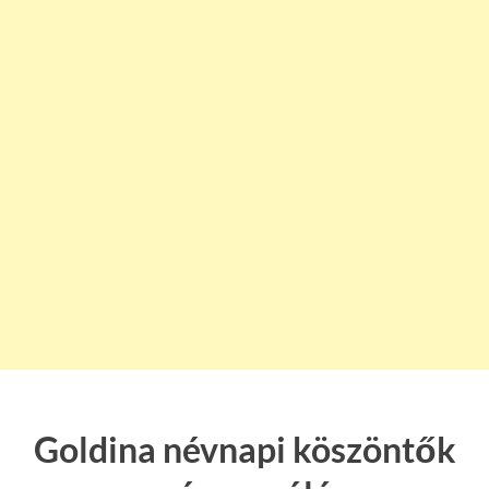
Goldina névnapi köszöntők