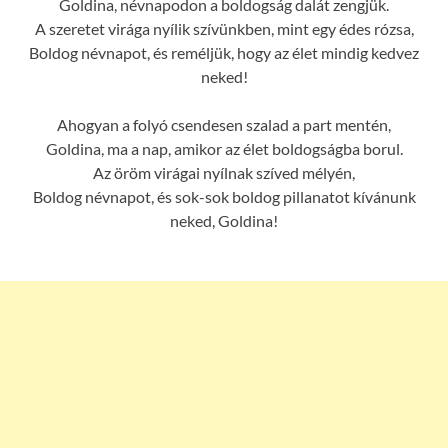
Goldina, névnapodon a boldogság dalát zengjük.
A szeretet virága nyílik szívünkben, mint egy édes rózsa,
Boldog névnapot, és reméljük, hogy az élet mindig kedvez
neked!
Ahogyan a folyó csendesen szalad a part mentén,
Goldina, ma a nap, amikor az élet boldogságba borul.
Az öröm virágai nyílnak szíved mélyén,
Boldog névnapot, és sok-sok boldog pillanatot kívánunk
neked, Goldina!