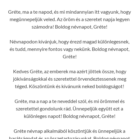
Gréte, ma a te napod, és mi mindannyian itt vagyunk, hogy
megünnepeljük veled. Az öröm és a szeretet napja legyen
számodra! Boldog névnapot, Gréte!
Névnapodon kívánjuk, hogy érezd magad különlegesnek,
és tudd, mennyire fontos vagy nekünk. Boldog névnapot,
Gréte!
Kedves Gréte, az emberek ma azért jöttek össze, hogy
jókívánságokkal és szeretettel örvendeztessenek meg
téged. Köszöntünk és kívánunk neked boldogságot!
Gréte, ma a nap a te neveddel szól, és mi örömmel és
szeretettel gondolunk rád. Ünnepeljük együtt ezt a
különleges napot! Boldog névnapot, Gréte!
Gréte névnap alkalmából köszöntjük és ünnepeljük a
barátságodat és az összetartozásunkat. Boldog névnapot