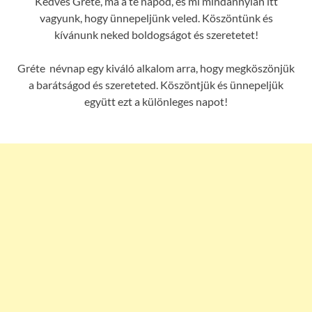
Kedves Gréte, ma a te napod, és mi mindannyian itt
vagyunk, hogy ünnepeljünk veled. Köszöntünk és
kívánunk neked boldogságot és szeretetet!
Gréte névnap egy kiváló alkalom arra, hogy megköszönjük
a barátságod és szereteted. Köszöntjük és ünnepeljük
együtt ezt a különleges napot!