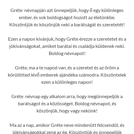
Gréte névnapján azt ünnepeljük, hogy ő egy különleges
ember, és sok boldogságot hozott az életünkbe.
Köszöntjük és köszönjük neki a barátságát és szeretetét!
Ezen a napon kívánjuk, hogy Gréte érezze a szeretetet és a
jókívánságokat, amiket barátai és családja küldenek neki.
Boldog névnapot!
Gréte, ma a te napod van, és a szeretet és az öröm a
körülötted lévő emberek ajándéka számodra. Köszöntelek
ezen a különleges napon!
Gréte névnap egy alkalom arra, hogy megünnepeljük a
barátságot és a közösséget. Boldog névnapot, és
köszönjük, hogy vagy nekünk!
Ma az a nap, amikor Gréte neve mindenütt felcsendül, és
jókívánságokkal zeng az ég. Köszöntjük és ünnepeljük