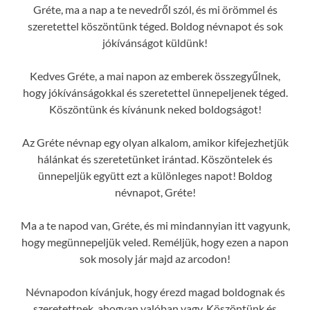
Gréte, ma a nap a te nevedről szól, és mi örömmel és
szeretettel köszöntünk téged. Boldog névnapot és sok
jókívánságot küldünk!
Kedves Gréte, a mai napon az emberek összegyűlnek,
hogy jókívánságokkal és szeretettel ünnepeljenek téged.
Köszöntünk és kívánunk neked boldogságot!
Az Gréte névnap egy olyan alkalom, amikor kifejezhetjük
hálánkat és szeretetünket irántad. Köszöntelek és
ünnepeljük együtt ezt a különleges napot! Boldog
névnapot, Gréte!
Ma a te napod van, Gréte, és mi mindannyian itt vagyunk,
hogy megünnepeljük veled. Reméljük, hogy ezen a napon
sok mosoly jár majd az arcodon!
Névnapodon kívánjuk, hogy érezd magad boldognak és
szeretettnek, ahogyan valóban vagy. Köszöntünk és