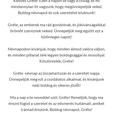
Kedves Gréte! Ezen a napon te vagy a csillag, és mi
mindannyian itt vagyunk, hogy megünnepeljük veled.
Boldog névnapot és sok szeretetet kívánunk!
Gréte, az emberek ma rád gondolnak, és jókívánságaikkal
örömöt szereznek neked. Ünnepeljük meg együtt ezt a
különleges napot!
Névnapodon kívánjuk, hogy minden álmod valóra váljon,
és minden pillanat tele legyen boldogsággal és mosollyal.
Köszöntelek, Gréte!
Gréte névnap az összetartozás és a szeretet napja.
Ünnepeljük meg ezt a csodálatos alkalmat, és kívánjunk
neki boldog és sikeres jövőt!
Ma a nap a te neveddel szól, Gréte! Reméljük, hogy ma
érezni fogod a szeretet és az elismerés hullámait, amiket
irántad érezünk. Boldog névnapot, Gréte!