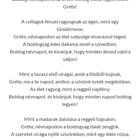
Gréte!
A csillagok fényei ragyognak az égen, mint egy
tündérmese,
Gréte, névnapodon az élet szépsége elvarázsol téged.
A boldogság édes dallama zenél a szívedben,
Boldog névnapot, és kívánjuk, hogy minden álmod valóra
váljon!
Mint a tavasz első virágai, amik a földből bújnak,
Gréte, ma a te napod, amikor a szívünk ismét megdobban.
Az élet ragyog, mint a reggeli napfény,
Boldog névnapot, és kívánjuk, hogy minden napod boldog
legyen!
Mint a madarak dalolása a reggeli hajnalon,
Gréte, névnapodon a boldogság dalát zengjük.
A szeretet virága nyílik szívünkben, mint egy édes rózsa,