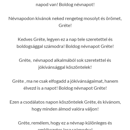
napod van! Boldog névnapot!
Névnapodon kívánok neked rengeteg mosolyt és örömet,
Gréte!
Kedves Gréte, legyen ez a nap tele szeretettel és
boldogsággal számodra! Boldog névnapot Gréte!
Gréte, névnapod alkalmából sok szeretettel és
jókívánsággal köszöntelek!
Gréte , ma ne csak elfogadd a jókívánságaimat, hanem
élvezd is a napot! Boldog névnapot Gréte!
Ezen a csodálatos napon köszöntelek Gréte, és kívánom,
hogy minden álmod valóra váljon!
Gréte, remélem, hogy ez a névnap különleges és
emlékezetes lesz számodra!