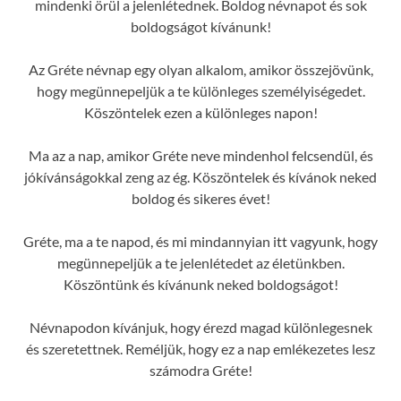
mindenki örül a jelenlétednek. Boldog névnapot és sok
boldogságot kívánunk!
Az Gréte névnap egy olyan alkalom, amikor összejövünk,
hogy megünnepeljük a te különleges személyiségedet.
Köszöntelek ezen a különleges napon!
Ma az a nap, amikor Gréte neve mindenhol felcsendül, és
jókívánságokkal zeng az ég. Köszöntelek és kívánok neked
boldog és sikeres évet!
Gréte, ma a te napod, és mi mindannyian itt vagyunk, hogy
megünnepeljük a te jelenlétedet az életünkben.
Köszöntünk és kívánunk neked boldogságot!
Névnapodon kívánjuk, hogy érezd magad különlegesnek
és szeretettnek. Reméljük, hogy ez a nap emlékezetes lesz
számodra Gréte!