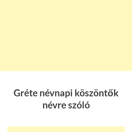
Gréte névnapi köszöntők
névre szóló