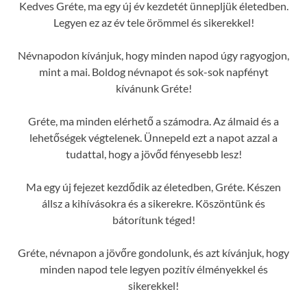
Kedves Gréte, ma egy új év kezdetét ünnepljük életedben.
Legyen ez az év tele örömmel és sikerekkel!
Névnapodon kívánjuk, hogy minden napod úgy ragyogjon,
mint a mai. Boldog névnapot és sok-sok napfényt
kívánunk Gréte!
Gréte, ma minden elérhető a számodra. Az álmaid és a
lehetőségek végtelenek. Ünnepeld ezt a napot azzal a
tudattal, hogy a jövőd fényesebb lesz!
Ma egy új fejezet kezdődik az életedben, Gréte. Készen
állsz a kihívásokra és a sikerekre. Köszöntünk és
bátorítunk téged!
Gréte, névnapon a jövőre gondolunk, és azt kívánjuk, hogy
minden napod tele legyen pozitív élményekkel és
sikerekkel!