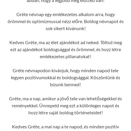
abban, hogy a legjobb még előtted van!
Gréte névnap egy emlékezetes alkalom arra, hogy
örömmel és optimizmussal nézz előre. Boldog névnapot és
sok sikert kívánunk!
Kedves Gréte, ma az élet ajándékot ad neked. Töltsd meg
ezt az ajándékot boldogsággal és örömmel, és hozz létre
emlékezetes pillanatokat!
Gréte névnapodon kívánjuk, hogy minden napod tele
legyen pozitívumokkal és boldogsággal. Köszöntünk és
bízunk benned!
Gréte, ma a nap, amikor a jövő tele van lehetőségekkel és
reményekkel. Ünnepeld meg ezt a különleges napot és
hozz létre saját boldog történeteidet!
Kedves Gréte, a mai nap a te napod, és minden pozitív