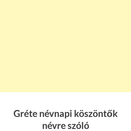
Gréte névnapi köszöntők
névre szóló