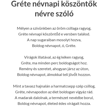
Gréte névnapi köszöntők
névre szóló
Mélyen a szívünkben az öröm csillaga ragyog,
Gréte névnapi köszöntőd e versben találod.
A nap sugaraiban mosolyt hozva,
Boldog névnapot, ó, Gréte.
Virágok illatával, az ég kéken ragyog,
Gréte, ma minden perc boldogságot hoz.
Remény és szeretet, ahogyan jársz az úton,
Boldog névnapot, álmokkal teli jövőt hozzon.
Mint a tavasz hajnalán a harmatcsepp szép csillog,
Gréte, névnapodon az élet boldogan vigyáz rád.
A madarak dalolnak, a természet nevédbe borul,
Boldog névnapot, életed édes virágait hozza.