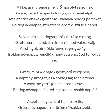
A Nap arany sugarai fénylő mosolyt rajzolnak,
Gréte, neved napján boldogságodat énekeljük.
Az élet édes éneke együtt szól, kívánva boldog perceket,
Boldog névnapot, szeretet és öröm díszítse a napot.
Szívedben a boldogság örök forrása csobog,
Gréte, ma a napod, és minden álmod valóra válj.
A csillagok tündöklő fénye ragyog az égen,
Boldog névnapot, reméljük, hogy szerencsével teli év vár
rád.
Gréte, mint a virágok gyönyörű kertjében,
A napfény simogat, és a boldogság zeneje zenél.
A lélek mélyéről jönnek ezek a szavak,
Boldog névnapot, életed legcsodálatosabb napját!
A szél simogat, mint hűsítő szellő,
Gréte, névnapodon az öröm rózsákká szebb.