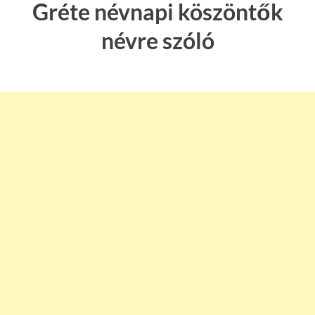
Gréte névnapi köszöntők
névre szóló