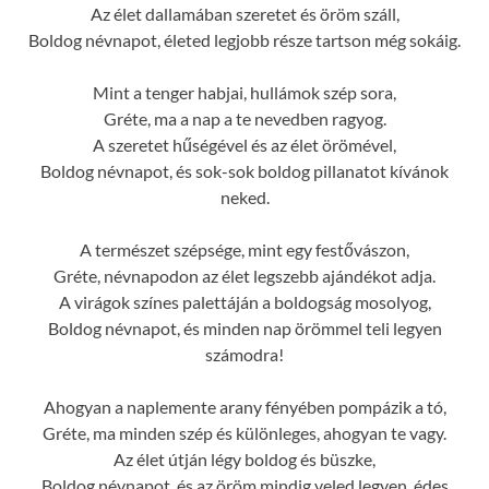
Az élet dallamában szeretet és öröm száll,
Boldog névnapot, életed legjobb része tartson még sokáig.
Mint a tenger habjai, hullámok szép sora,
Gréte, ma a nap a te nevedben ragyog.
A szeretet hűségével és az élet örömével,
Boldog névnapot, és sok-sok boldog pillanatot kívánok
neked.
A természet szépsége, mint egy festővászon,
Gréte, névnapodon az élet legszebb ajándékot adja.
A virágok színes palettáján a boldogság mosolyog,
Boldog névnapot, és minden nap örömmel teli legyen
számodra!
Ahogyan a naplemente arany fényében pompázik a tó,
Gréte, ma minden szép és különleges, ahogyan te vagy.
Az élet útján légy boldog és büszke,
Boldog névnapot, és az öröm mindig veled legyen, édes