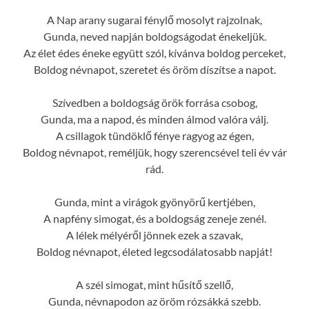
A Nap arany sugarai fénylő mosolyt rajzolnak,
Gunda, neved napján boldogságodat énekeljük.
Az élet édes éneke együtt szól, kívánva boldog perceket,
Boldog névnapot, szeretet és öröm díszítse a napot.
Szívedben a boldogság örök forrása csobog,
Gunda, ma a napod, és minden álmod valóra válj.
A csillagok tündöklő fénye ragyog az égen,
Boldog névnapot, reméljük, hogy szerencsével teli év vár
rád.
Gunda, mint a virágok gyönyörű kertjében,
A napfény simogat, és a boldogság zeneje zenél.
A lélek mélyéről jönnek ezek a szavak,
Boldog névnapot, életed legcsodálatosabb napját!
A szél simogat, mint hűsítő szellő,
Gunda, névnapodon az öröm rózsákká szebb.