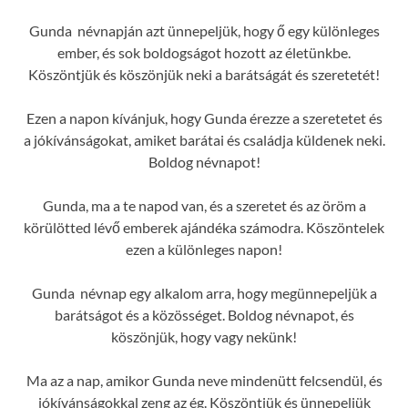
Gunda névnapján azt ünnepeljük, hogy ő egy különleges
ember, és sok boldogságot hozott az életünkbe.
Köszöntjük és köszönjük neki a barátságát és szeretetét!
Ezen a napon kívánjuk, hogy Gunda érezze a szeretetet és
a jókívánságokat, amiket barátai és családja küldenek neki.
Boldog névnapot!
Gunda, ma a te napod van, és a szeretet és az öröm a
körülötted lévő emberek ajándéka számodra. Köszöntelek
ezen a különleges napon!
Gunda névnap egy alkalom arra, hogy megünnepeljük a
barátságot és a közösséget. Boldog névnapot, és
köszönjük, hogy vagy nekünk!
Ma az a nap, amikor Gunda neve mindenütt felcsendül, és
jókívánságokkal zeng az ég. Köszöntjük és ünnepeljük