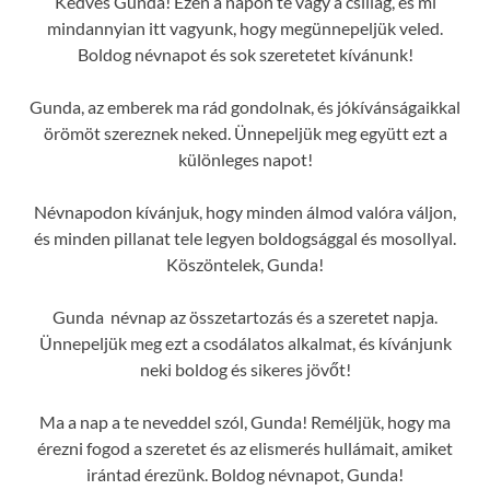
Kedves Gunda! Ezen a napon te vagy a csillag, és mi
mindannyian itt vagyunk, hogy megünnepeljük veled.
Boldog névnapot és sok szeretetet kívánunk!
Gunda, az emberek ma rád gondolnak, és jókívánságaikkal
örömöt szereznek neked. Ünnepeljük meg együtt ezt a
különleges napot!
Névnapodon kívánjuk, hogy minden álmod valóra váljon,
és minden pillanat tele legyen boldogsággal és mosollyal.
Köszöntelek, Gunda!
Gunda névnap az összetartozás és a szeretet napja.
Ünnepeljük meg ezt a csodálatos alkalmat, és kívánjunk
neki boldog és sikeres jövőt!
Ma a nap a te neveddel szól, Gunda! Reméljük, hogy ma
érezni fogod a szeretet és az elismerés hullámait, amiket
irántad érezünk. Boldog névnapot, Gunda!