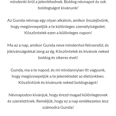
mindenki örül a jelenlétednek. Boldog névnapot és sok
boldogságot kívánunk!
Az Gunda névnap egy olyan alkalom, amikor összejövünk,
hogy megünnepeljük a te különleges személyiségedet.
Köszöntelek ezen a különleges napon!
Ma az a nap, amikor Gunda neve mindenhol felcsendül, és
jókívánságokkal zeng az ég. Köszöntelek és kívánok neked
boldog és sikeres évet!
Gunda, ma a te napod, és mi mindannyian itt vagyunk,
hogy megünnepeljük a te jelenlétedet az életünkben.
Köszöntünk és kívánunk neked boldogságot!
Névnapodon kívánjuk, hogy érezd magad különlegesnek
és szeretettnek. Reméljük, hogy ez a nap emlékezetes lesz
számodra Gunda!