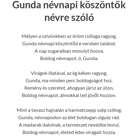
Gunda névnapi köszöntők
névre szóló
Mélyen a szívünkben az öröm csillaga ragyog,
Gunda névnapi köszöntőd e versben találod.
A nap sugaraiban mosolyt hozva,
Boldog névnapot, ó, Gunda.
Virágok illatával, az ég kéken ragyog,
Gunda, ma minden perc boldogságot hoz.
Remény és szeretet, ahogyan jársz az úton,
Boldog névnapot, álmokkal teli jövőt hozzon.
Mint a tavasz hajnalán a harmatcsepp szép csillog,
Gunda, névnapodon az élet boldogan vigyáz rád.
A madarak dalolnak, a természet nevédbe borul,
Boldog névnapot, életed édes virágait hozza.