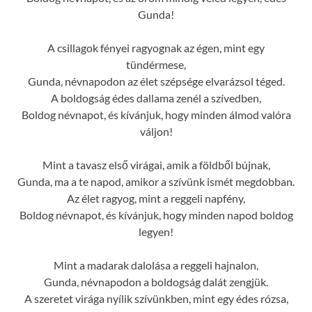
Gunda!
A csillagok fényei ragyognak az égen, mint egy
tündérmese,
Gunda, névnapodon az élet szépsége elvarázsol téged.
A boldogság édes dallama zenél a szívedben,
Boldog névnapot, és kívánjuk, hogy minden álmod valóra
váljon!
Mint a tavasz első virágai, amik a földből bújnak,
Gunda, ma a te napod, amikor a szívünk ismét megdobban.
Az élet ragyog, mint a reggeli napfény,
Boldog névnapot, és kívánjuk, hogy minden napod boldog
legyen!
Mint a madarak dalolása a reggeli hajnalon,
Gunda, névnapodon a boldogság dalát zengjük.
A szeretet virága nyílik szívünkben, mint egy édes rózsa,