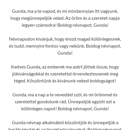
Gunda, ma a te napod, és mi mindannyian itt vagyunk,
hogy megünnepeljük veled. Az öröm és a szeretet napja
legyen számodra! Boldog névnapot, Gunda!
Névnapodon kívánjuk, hogy érezd magad különlegesnek,
és tudd, mennyire fontos vagy nekünk. Boldog névnapot,
Gunda!
Kedves Gunda, az emberek ma azért jöttek össze, hogy
jókívánságokkal és szeretettel örvendeztessenek meg
téged. Köszöntünk és kívánunk neked boldogságot!
Gunda, ma a nap a te neveddel szól, és mi örömmel és
szeretettel gondolunk rád. Ünnepeljük együtt ezt a
különleges napot! Boldog névnapot, Gunda!
Gunda névnap alkalmából köszöntjük és ünnepeljük a
barátságodat és az összetartozásunkat. Boldog névnapot