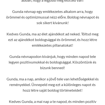
abban, hogy a legjobb még előtted van!
Gunda névnap egy emlékezetes alkalom arra, hogy
örömmel és optimizmussal nézz előre. Boldog névnapot és
sok sikert kívánunk!
Kedves Gunda, ma az élet ajándékot ad neked. Töltsd meg
ezt az ajándékot boldogsággal és örömmel, és hozz létre
emlékezetes pillanatokat!
Gunda névnapodon kívánjuk, hogy minden napod tele
legyen pozitívumokkal és boldogsággal. Köszöntünk és
bízunk benned!
Gunda, ma a nap, amikor a jövő tele van lehetőségekkel és
reményekkel. Ünnepeld meg ezt a különleges napot és
hozz létre saját boldog történeteidet!
Kedves Gunda, a mai nap a te napod, és minden pozitív