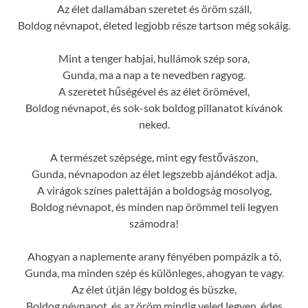
Az élet dallamában szeretet és öröm száll,
Boldog névnapot, életed legjobb része tartson még sokáig.
Mint a tenger habjai, hullámok szép sora,
Gunda, ma a nap a te nevedben ragyog.
A szeretet hűségével és az élet örömével,
Boldog névnapot, és sok-sok boldog pillanatot kívánok
neked.
A természet szépsége, mint egy festővászon,
Gunda, névnapodon az élet legszebb ajándékot adja.
A virágok színes palettáján a boldogság mosolyog,
Boldog névnapot, és minden nap örömmel teli legyen
számodra!
Ahogyan a naplemente arany fényében pompázik a tó,
Gunda, ma minden szép és különleges, ahogyan te vagy.
Az élet útján légy boldog és büszke,
Boldog névnapot, és az öröm mindig veled legyen, édes