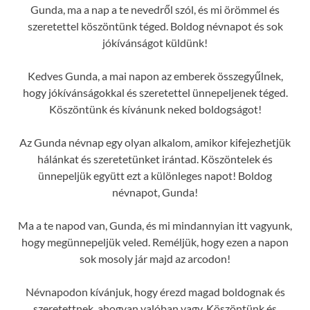
Gunda, ma a nap a te nevedről szól, és mi örömmel és
szeretettel köszöntünk téged. Boldog névnapot és sok
jókívánságot küldünk!
Kedves Gunda, a mai napon az emberek összegyűlnek,
hogy jókívánságokkal és szeretettel ünnepeljenek téged.
Köszöntünk és kívánunk neked boldogságot!
Az Gunda névnap egy olyan alkalom, amikor kifejezhetjük
hálánkat és szeretetünket irántad. Köszöntelek és
ünnepeljük együtt ezt a különleges napot! Boldog
névnapot, Gunda!
Ma a te napod van, Gunda, és mi mindannyian itt vagyunk,
hogy megünnepeljük veled. Reméljük, hogy ezen a napon
sok mosoly jár majd az arcodon!
Névnapodon kívánjuk, hogy érezd magad boldognak és
szeretettnek, ahogyan valóban vagy. Köszöntünk és