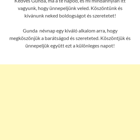
Kedves Gunda, ma a te napod, és mi mindannyian itt
vagyunk, hogy ünnepeljünk veled. Köszöntünk és
kívánunk neked boldogságot és szeretetet!
Gunda névnap egy kiváló alkalom arra, hogy
megköszönjük a barátságod és szereteted. Köszöntjük és
ünnepeljük együtt ezt a különleges napot!