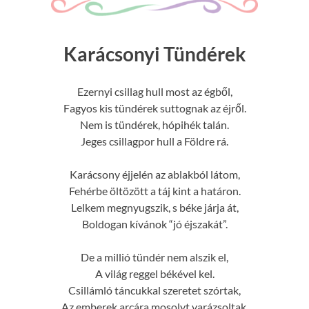
Karácsonyi Tündérek
Ezernyi csillag hull most az égből,
Fagyos kis tündérek suttognak az éjről.
Nem is tündérek, hópihék talán.
Jeges csillagpor hull a Földre rá.
Karácsony éjjelén az ablakból látom,
Fehérbe öltözött a táj kint a határon.
Lelkem megnyugszik, s béke járja át,
Boldogan kívánok “jó éjszakát”.
De a millió tündér nem alszik el,
A világ reggel békével kel.
Csillámló táncukkal szeretet szórtak,
Az emberek arcára mosolyt varázsoltak.