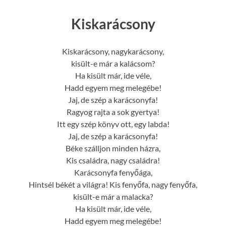
Kiskarácsony
Kiskarácsony, nagykarácsony,
kisült-e már a kalácsom?
Ha kisült már, ide véle,
Hadd egyem meg melegébe!
Jaj, de szép a karácsonyfa!
Ragyog rajta a sok gyertya!
Itt egy szép könyv ott, egy labda!
Jaj, de szép a karácsonyfa!
Béke szálljon minden házra,
Kis családra, nagy családra!
Karácsonyfa fenyőága,
Hintsél békét a világra! Kis fenyőfa, nagy fenyőfa,
kisült-e már a malacka?
Ha kisült már, ide véle,
Hadd egyem meg melegébe!