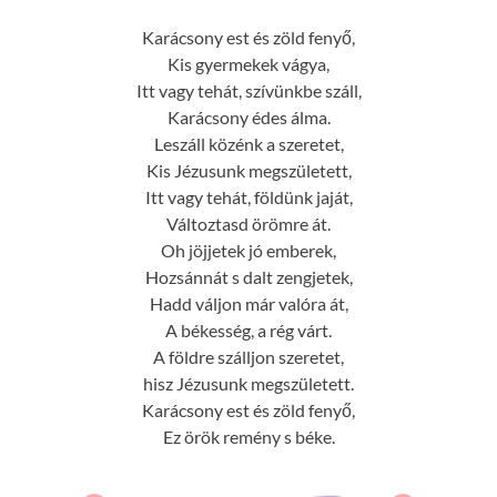
Karácsony est és zöld fenyő,
Kis gyermekek vágya,
Itt vagy tehát, szívünkbe száll,
Karácsony édes álma.
Leszáll közénk a szeretet,
Kis Jézusunk megszületett,
Itt vagy tehát, földünk jaját,
Változtasd örömre át.
Oh jöjjetek jó emberek,
Hozsánnát s dalt zengjetek,
Hadd váljon már valóra át,
A békesség, a rég várt.
A földre szálljon szeretet,
hisz Jézusunk megszületett.
Karácsony est és zöld fenyő,
Ez örök remény s béke.