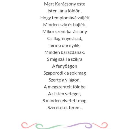
Mert Karácsony este
Isten jár a földön,
Hogy templomává váljék
Minden szív és hajlék.
Mikor szent karácsony
Csillagfénye árad,
Termo öle nyílik,
Minden barázdának.
S míg száll a szikra
A fenyőágon
Szaporodik a sok mag
Szerte a világon.
A megszentelt földbe
Az Isten veteget,
S minden elvetett mag
Szeretetet terem.