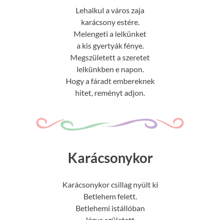
Lehalkul a város zaja
karácsony estére.
Melengeti a lelkünket
a kis gyertyák fénye.
Megszületett a szeretet
lelkünkben e napon.
Hogy a fáradt embereknek
hitet, reményt adjon.
Karácsonykor
Karácsonykor csillag nyúlt ki
Betlehem felett.
Betlehemi istállóban
Jézus született.