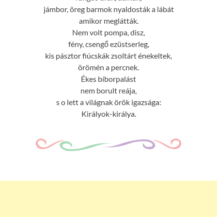
jámbor, öreg barmok nyaldosták a lábát
amikor meglátták.
Nem volt pompa, disz,
fény, csengő ezüstserleg,
kis pásztor fiúcskák zsoltárt énekeltek,
örömén a percnek.
Ékes bíborpalást
nem borult reája,
s o lett a világnak örök igazsága:
Királyok-királya.