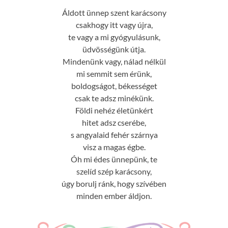
Áldott ünnep szent karácsony
csakhogy itt vagy újra,
te vagy a mi gyógyulásunk,
üdvösségünk útja.
Mindenünk vagy, nálad nélkül
mi semmit sem érünk,
boldogságot, békességet
csak te adsz minékünk.
Földi nehéz életünkért
hitet adsz cserébe,
s angyalaid fehér szárnya
visz a magas égbe.
Óh mi édes ünnepünk, te
szelíd szép karácsony,
úgy borulj ránk, hogy szívében
minden ember áldjon.