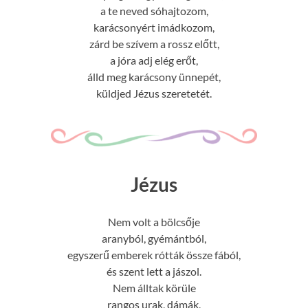
a te neved sóhajtozom,
karácsonyért imádkozom,
zárd be szívem a rossz előtt,
a jóra adj elég erőt,
álld meg karácsony ünnepét,
küldjed Jézus szeretetét.
Jézus
Nem volt a bölcsője
aranyból, gyémántból,
egyszerű emberek rótták össze fából,
és szent lett a jászol.
Nem álltak körüle
rangos urak, dámák,