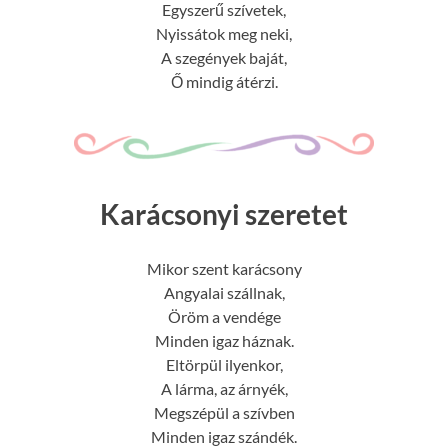
Egyszerű szívetek,
Nyissátok meg neki,
A szegények baját,
Ő mindig átérzi.
Karácsonyi szeretet
Mikor szent karácsony
Angyalai szállnak,
Öröm a vendége
Minden igaz háznak.
Eltörpül ilyenkor,
A lárma, az árnyék,
Megszépül a szívben
Minden igaz szándék.