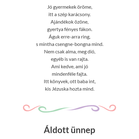
Jó gyermekek öröme,
itt a szép karácsony.
Ajándékok özöne,
gyertya fényes fákon.
Águk erre-arra ring,
s mintha csengne-bongna mind.
Nem csak alma, meg dió,
egyéb is van rajta.
Ami kedve, ami jó
mindenféle fajta.
Itt könyvek, ott baba int,
kis Jézuska hozta mind.
Áldott ünnep