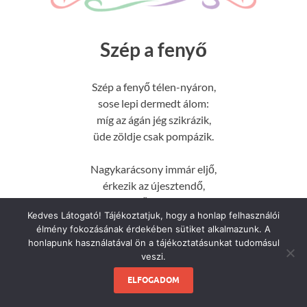
Szép a fenyő
Szép a fenyő télen-nyáron,
sose lepi dermedt álom:
míg az ágán jég szikrázik,
üde zöldje csak pompázik.
Nagykarácsony immár eljő,
érkezik az újesztendő,
Míg a mező dermed, fázik,
Kedves Látogató! Tájékoztatjuk, hogy a honlap felhasználói
a zöld fenyves csak pompázik.
élmény fokozásának érdekében sütiket alkalmazunk. A
honlapunk használatával ön a tájékoztatásunkat tudomásul
veszi.
ELFOGADOM