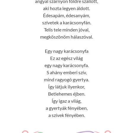
angyal szárnyon földre szállott,
aki hozta legyen áldott.
Édesapám, édesanyám,
szívetek a karácsonyfán.
Telis tele minden jóval,
megköszönöm hálaszóval.
Egy nagy karácsonyfa
Ez az egész világ
egy nagy karácsonyfa.
S ahány emberi szív,
mind ragyogó gyertya.
Így látjuk ilyenkor,
Betlehemes éjben.
Így igaz a világ,
a gyertyák fényében,
a szívek fényében.