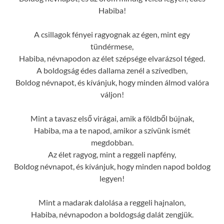
Habiba!
A csillagok fényei ragyognak az égen, mint egy
tündérmese,
Habiba, névnapodon az élet szépsége elvarázsol téged.
A boldogság édes dallama zenél a szívedben,
Boldog névnapot, és kívánjuk, hogy minden álmod valóra
váljon!
Mint a tavasz első virágai, amik a földből bújnak,
Habiba, ma a te napod, amikor a szívünk ismét
megdobban.
Az élet ragyog, mint a reggeli napfény,
Boldog névnapot, és kívánjuk, hogy minden napod boldog
legyen!
Mint a madarak dalolása a reggeli hajnalon,
Habiba, névnapodon a boldogság dalát zengjük.