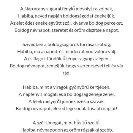
A Nap arany sugarai fénylő mosolyt rajzolnak,
Habiba, neved napján boldogságodat énekeljük.
Az élet édes éneke együtt szól, kívánva boldog perceket,
Boldog névnapot, szeretet és öröm díszítse a napot.
Szívedben a boldogság örök forrása csobog,
Habiba, ma a napod, és minden álmod valóra válj.
A csillagok tündöklő fénye ragyog az égen,
Boldog névnapot, reméljük, hogy szerencsével teli év vár
rád.
Habiba, mint a virágok gyönyörű kertjében,
A napfény simogat, és a boldogság zeneje zenél.
A lélek mélyéről jönnek ezek a szavak,
Boldog névnapot, életed legcsodálatosabb napját!
A szél simogat, mint hűsítő szellő,
Habiba, névnapodon az öröm rózsákká szebb.