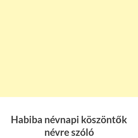
Habiba névnapi köszöntők
névre szóló