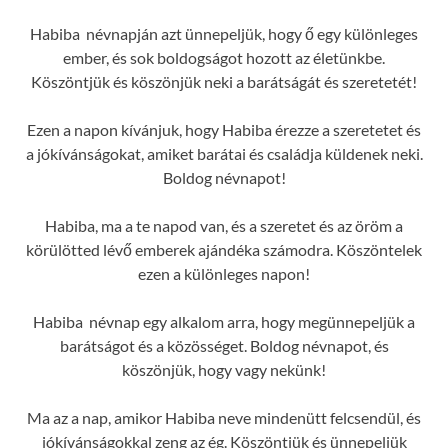
Habiba névnapján azt ünnepeljük, hogy ő egy különleges
ember, és sok boldogságot hozott az életünkbe.
Köszöntjük és köszönjük neki a barátságát és szeretetét!
Ezen a napon kívánjuk, hogy Habiba érezze a szeretetet és
a jókívánságokat, amiket barátai és családja küldenek neki.
Boldog névnapot!
Habiba, ma a te napod van, és a szeretet és az öröm a
körülötted lévő emberek ajándéka számodra. Köszöntelek
ezen a különleges napon!
Habiba névnap egy alkalom arra, hogy megünnepeljük a
barátságot és a közösséget. Boldog névnapot, és
köszönjük, hogy vagy nekünk!
Ma az a nap, amikor Habiba neve mindenütt felcsendül, és
jókívánságokkal zeng az ég. Köszöntjük és ünnepeljük