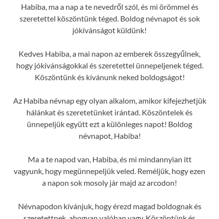
Habiba, ma a nap a te nevedről szól, és mi örömmel és
szeretettel köszöntünk téged. Boldog névnapot és sok
jókívánságot küldünk!
Kedves Habiba, a mai napon az emberek összegyűlnek,
hogy jókívánságokkal és szeretettel ünnepeljenek téged.
Köszöntünk és kívánunk neked boldogságot!
Az Habiba névnap egy olyan alkalom, amikor kifejezhetjük
hálánkat és szeretetünket irántad. Köszöntelek és
ünnepeljük együtt ezt a különleges napot! Boldog
névnapot, Habiba!
Ma a te napod van, Habiba, és mi mindannyian itt
vagyunk, hogy megünnepeljük veled. Reméljük, hogy ezen
a napon sok mosoly jár majd az arcodon!
Névnapodon kívánjuk, hogy érezd magad boldognak és
szeretettnek, ahogyan valóban vagy. Köszöntünk és