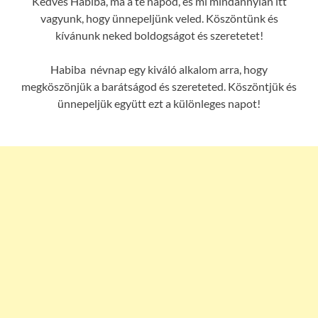
Kedves Habiba, ma a te napod, és mi mindannyian itt
vagyunk, hogy ünnepeljünk veled. Köszöntünk és
kívánunk neked boldogságot és szeretetet!
Habiba névnap egy kiváló alkalom arra, hogy
megköszönjük a barátságod és szereteted. Köszöntjük és
ünnepeljük együtt ezt a különleges napot!