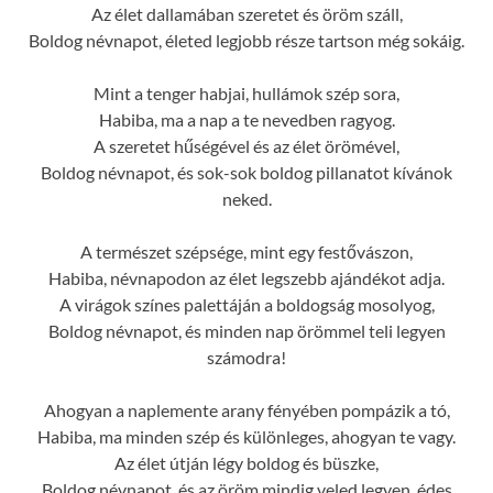
Az élet dallamában szeretet és öröm száll,
Boldog névnapot, életed legjobb része tartson még sokáig.
Mint a tenger habjai, hullámok szép sora,
Habiba, ma a nap a te nevedben ragyog.
A szeretet hűségével és az élet örömével,
Boldog névnapot, és sok-sok boldog pillanatot kívánok
neked.
A természet szépsége, mint egy festővászon,
Habiba, névnapodon az élet legszebb ajándékot adja.
A virágok színes palettáján a boldogság mosolyog,
Boldog névnapot, és minden nap örömmel teli legyen
számodra!
Ahogyan a naplemente arany fényében pompázik a tó,
Habiba, ma minden szép és különleges, ahogyan te vagy.
Az élet útján légy boldog és büszke,
Boldog névnapot, és az öröm mindig veled legyen, édes