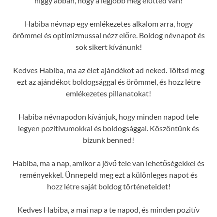
higgy abban, hogy a legjobb még előtted van!
Habiba névnap egy emlékezetes alkalom arra, hogy
örömmel és optimizmussal nézz előre. Boldog névnapot és
sok sikert kívánunk!
Kedves Habiba, ma az élet ajándékot ad neked. Töltsd meg
ezt az ajándékot boldogsággal és örömmel, és hozz létre
emlékezetes pillanatokat!
Habiba névnapodon kívánjuk, hogy minden napod tele
legyen pozitívumokkal és boldogsággal. Köszöntünk és
bízunk benned!
Habiba, ma a nap, amikor a jövő tele van lehetőségekkel és
reményekkel. Ünnepeld meg ezt a különleges napot és
hozz létre saját boldog történeteidet!
Kedves Habiba, a mai nap a te napod, és minden pozitív