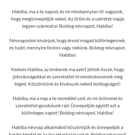
Habiba, ma a te napod, és mi mindannyian itt vagyunk,
hogy megünnepeljük veled. Az öröm és a szeretet napja
legyen számodra! Boldog névnapot, Habiba!
Névnapodon kívánjuk, hogy érezd magad különlegesnek,
és tudd, mennyire fontos vagy nekünk. Boldog névnapot,
Habiba!
Kedves Habiba, az emberek ma azért jöttek össze, hogy
jókívánságokkal és szeretettel örvendeztessenek meg
téged. Köszöntünk és kívánunk neked boldogságot!
Habiba, ma a nap a te neveddel szól, és mi örömmel és
szeretettel gondolunk rád. Ünnepeljük együtt ezt a
különleges napot! Boldog névnapot, Habiba!
Habiba névnap alkalmából köszöntjük és ünnepeljük a
barátságodat és az összetartozásunkat. Boldog névnapot