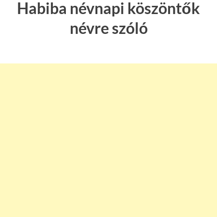
Habiba névnapi köszöntők
névre szóló