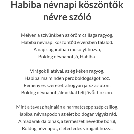
Habiba névnapi köszöntők
névre szóló
Mélyen a szívünkben az öröm csillaga ragyog,
Habiba névnapi köszöntőd e versben találod.
A nap sugaraiban mosolyt hozva,
Boldog névnapot, ó, Habiba.
Virágok illatával, az ég kéken ragyog,
Habiba, ma minden perc boldogságot hoz.
Remény és szeretet, ahogyan jársz az úton,
Boldog névnapot, álmokkal teli jövőt hozzon.
Mint a tavasz hajnalán a harmatcsepp szép csillog,
Habiba, névnapodon az élet boldogan vigyáz rád.
A madarak dalolnak, a természet nevédbe borul,
Boldog névnapot, életed édes virágait hozza.