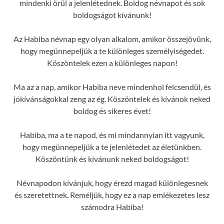
mindenki örül a jelenlétednek. Boldog névnapot és sok
boldogságot kívánunk!
Az Habiba névnap egy olyan alkalom, amikor összejövünk,
hogy megünnepeljük a te különleges személyiségedet.
Köszöntelek ezen a különleges napon!
Ma az a nap, amikor Habiba neve mindenhol felcsendül, és
jókívánságokkal zeng az ég. Köszöntelek és kívánok neked
boldog és sikeres évet!
Habiba, ma a te napod, és mi mindannyian itt vagyunk,
hogy megünnepeljük a te jelenlétedet az életünkben.
Köszöntünk és kívánunk neked boldogságot!
Névnapodon kívánjuk, hogy érezd magad különlegesnek
és szeretettnek. Reméljük, hogy ez a nap emlékezetes lesz
számodra Habiba!