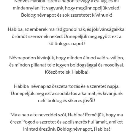
Kedves Habiba! Ezen a napon te vagy a csillag, és mi
mindannyian itt vagyunk, hogy megünnepeljük veled.
Boldog névnapot és sok szeretetet kívánunk!
Habiba, az emberek ma rád gondolnak, és jókívánságaikkal
örömöt szereznek neked. Ünnepeljük meg együtt ezt a
különleges napot!
Névnapodon kívánjuk, hogy minden álmod valóra váljon,
és minden pillanat tele legyen boldogsággal és mosollyal.
Köszöntelek, Habiba!
Habiba névnap az összetartozás és a szeretet napja.
Ünnepeljük meg ezt a csodálatos alkalmat, és kívánjunk
neki boldog és sikeres jövőt!
Ma a nap a te neveddel szól, Habiba! Reméljük, hogy ma
érezni fogod a szeretet és az elismerés hullámait, amiket
irántad érezünk. Boldog névnapot, Habiba!