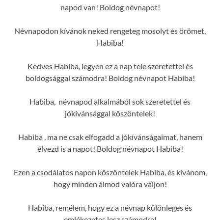
napod van! Boldog névnapot!
Névnapodon kívánok neked rengeteg mosolyt és örömet,
Habiba!
Kedves Habiba, legyen ez a nap tele szeretettel és
boldogsággal számodra! Boldog névnapot Habiba!
Habiba, névnapod alkalmából sok szeretettel és
jókívánsággal köszöntelek!
Habiba , ma ne csak elfogadd a jókívánságaimat, hanem
élvezd is a napot! Boldog névnapot Habiba!
Ezen a csodálatos napon köszöntelek Habiba, és kívánom,
hogy minden álmod valóra váljon!
Habiba, remélem, hogy ez a névnap különleges és
emlékezetes lesz számodra!