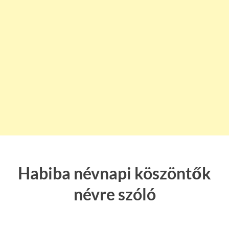
Habiba névnapi köszöntők
névre szóló