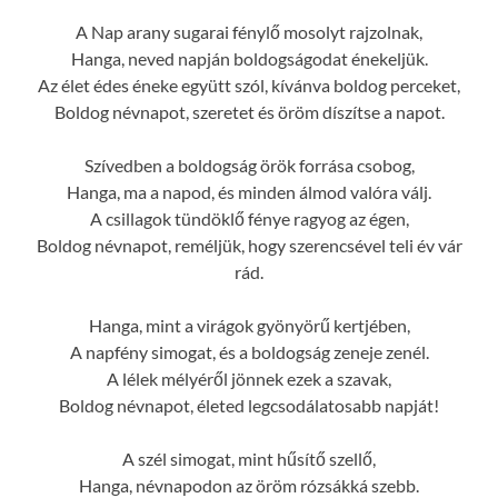
A Nap arany sugarai fénylő mosolyt rajzolnak,
Hanga, neved napján boldogságodat énekeljük.
Az élet édes éneke együtt szól, kívánva boldog perceket,
Boldog névnapot, szeretet és öröm díszítse a napot.
Szívedben a boldogság örök forrása csobog,
Hanga, ma a napod, és minden álmod valóra válj.
A csillagok tündöklő fénye ragyog az égen,
Boldog névnapot, reméljük, hogy szerencsével teli év vár
rád.
Hanga, mint a virágok gyönyörű kertjében,
A napfény simogat, és a boldogság zeneje zenél.
A lélek mélyéről jönnek ezek a szavak,
Boldog névnapot, életed legcsodálatosabb napját!
A szél simogat, mint hűsítő szellő,
Hanga, névnapodon az öröm rózsákká szebb.