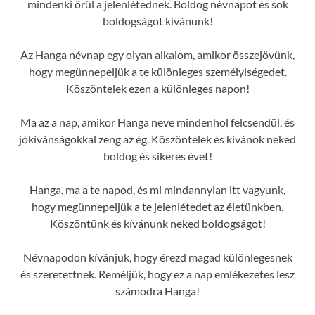
mindenki örül a jelenlétednek. Boldog névnapot és sok
boldogságot kívánunk!
Az Hanga névnap egy olyan alkalom, amikor összejövünk,
hogy megünnepeljük a te különleges személyiségedet.
Köszöntelek ezen a különleges napon!
Ma az a nap, amikor Hanga neve mindenhol felcsendül, és
jókívánságokkal zeng az ég. Köszöntelek és kívánok neked
boldog és sikeres évet!
Hanga, ma a te napod, és mi mindannyian itt vagyunk,
hogy megünnepeljük a te jelenlétedet az életünkben.
Köszöntünk és kívánunk neked boldogságot!
Névnapodon kívánjuk, hogy érezd magad különlegesnek
és szeretettnek. Reméljük, hogy ez a nap emlékezetes lesz
számodra Hanga!