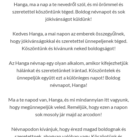
Hanga, ma a nap a te nevedről szól, és mi örömmel és
szeretettel köszöntünk téged. Boldog névnapot és sok
jókívánságot küldünk!
Kedves Hanga, a mai napon az emberek összegyűlnek,
hogy jókívánságokkal és szeretettel ünnepeljenek téged.
Köszöntünk és kívánunk neked boldogságot!
Az Hanga névnap egy olyan alkalom, amikor kifejezhetjük
hálánkat és szeretetünket irántad. Köszöntelek és
ünnepeljük együtt ezt a különleges napot! Boldog
névnapot, Hanga!
Ma a te napod van, Hanga, és mi mindannyian itt vagyunk,
hogy megünnepeljük veled. Reméljük, hogy ezen a napon
sok mosoly jár majd az arcodon!
Névnapodon kívánjuk, hogy érezd magad boldognak és
szeretettnek, ahogyan valóban vagy. Köszöntünk és