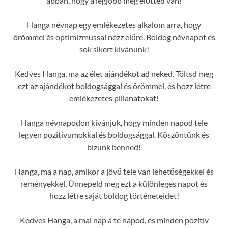
abban, hogy a legjobb még előtted van!
Hanga névnap egy emlékezetes alkalom arra, hogy
örömmel és optimizmussal nézz előre. Boldog névnapot és
sok sikert kívánunk!
Kedves Hanga, ma az élet ajándékot ad neked. Töltsd meg
ezt az ajándékot boldogsággal és örömmel, és hozz létre
emlékezetes pillanatokat!
Hanga névnapodon kívánjuk, hogy minden napod tele
legyen pozitívumokkal és boldogsággal. Köszöntünk és
bízunk benned!
Hanga, ma a nap, amikor a jövő tele van lehetőségekkel és
reményekkel. Ünnepeld meg ezt a különleges napot és
hozz létre saját boldog történeteidet!
Kedves Hanga, a mai nap a te napod, és minden pozitív