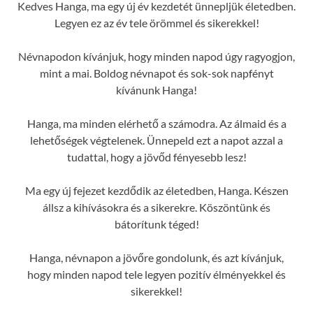
Kedves Hanga, ma egy új év kezdetét ünnepljük életedben.
Legyen ez az év tele örömmel és sikerekkel!
Névnapodon kívánjuk, hogy minden napod úgy ragyogjon,
mint a mai. Boldog névnapot és sok-sok napfényt
kívánunk Hanga!
Hanga, ma minden elérhető a számodra. Az álmaid és a
lehetőségek végtelenek. Ünnepeld ezt a napot azzal a
tudattal, hogy a jövőd fényesebb lesz!
Ma egy új fejezet kezdődik az életedben, Hanga. Készen
állsz a kihívásokra és a sikerekre. Köszöntünk és
bátorítunk téged!
Hanga, névnapon a jövőre gondolunk, és azt kívánjuk,
hogy minden napod tele legyen pozitív élményekkel és
sikerekkel!