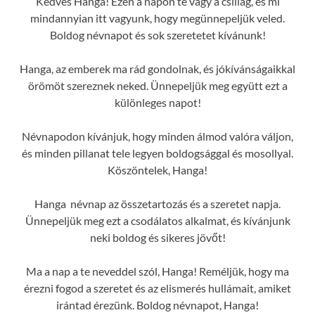
Kedves Hanga! Ezen a napon te vagy a csillag, és mi
mindannyian itt vagyunk, hogy megünnepeljük veled.
Boldog névnapot és sok szeretetet kívánunk!
Hanga, az emberek ma rád gondolnak, és jókívánságaikkal
örömöt szereznek neked. Ünnepeljük meg együtt ezt a
különleges napot!
Névnapodon kívánjuk, hogy minden álmod valóra váljon,
és minden pillanat tele legyen boldogsággal és mosollyal.
Köszöntelek, Hanga!
Hanga névnap az összetartozás és a szeretet napja.
Ünnepeljük meg ezt a csodálatos alkalmat, és kívánjunk
neki boldog és sikeres jövőt!
Ma a nap a te neveddel szól, Hanga! Reméljük, hogy ma
érezni fogod a szeretet és az elismerés hullámait, amiket
irántad érezünk. Boldog névnapot, Hanga!