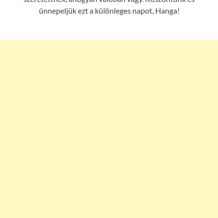
ünnepeljük ezt a különleges napot, Hanga!