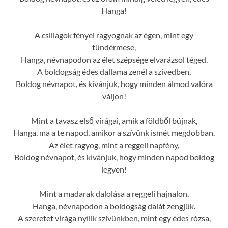
Hanga!
A csillagok fényei ragyognak az égen, mint egy
tündérmese,
Hanga, névnapodon az élet szépsége elvarázsol téged.
A boldogság édes dallama zenél a szívedben,
Boldog névnapot, és kívánjuk, hogy minden álmod valóra
váljon!
Mint a tavasz első virágai, amik a földből bújnak,
Hanga, ma a te napod, amikor a szívünk ismét megdobban.
Az élet ragyog, mint a reggeli napfény,
Boldog névnapot, és kívánjuk, hogy minden napod boldog
legyen!
Mint a madarak dalolása a reggeli hajnalon,
Hanga, névnapodon a boldogság dalát zengjük.
A szeretet virága nyílik szívünkben, mint egy édes rózsa,