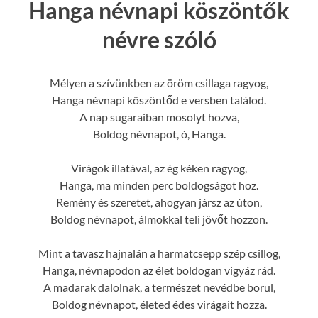
Hanga névnapi köszöntők
névre szóló
Mélyen a szívünkben az öröm csillaga ragyog,
Hanga névnapi köszöntőd e versben találod.
A nap sugaraiban mosolyt hozva,
Boldog névnapot, ó, Hanga.
Virágok illatával, az ég kéken ragyog,
Hanga, ma minden perc boldogságot hoz.
Remény és szeretet, ahogyan jársz az úton,
Boldog névnapot, álmokkal teli jövőt hozzon.
Mint a tavasz hajnalán a harmatcsepp szép csillog,
Hanga, névnapodon az élet boldogan vigyáz rád.
A madarak dalolnak, a természet nevédbe borul,
Boldog névnapot, életed édes virágait hozza.