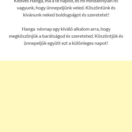
Kedves Hanga, ma a te napod, és mi mindannyian itt
vagyunk, hogy ünnepeljünk veled. Köszöntünk és
kívánunk neked boldogságot és szeretetet!
Hanga névnap egy kiváló alkalom arra, hogy
megköszönjük a barátságod és szereteted. Köszöntjük és
ünnepeljük együtt ezt a különleges napot!