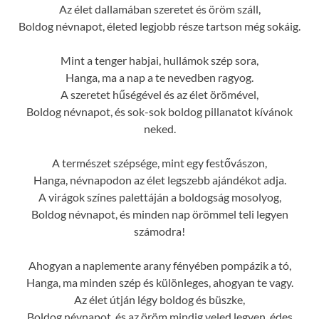
Az élet dallamában szeretet és öröm száll,
Boldog névnapot, életed legjobb része tartson még sokáig.
Mint a tenger habjai, hullámok szép sora,
Hanga, ma a nap a te nevedben ragyog.
A szeretet hűségével és az élet örömével,
Boldog névnapot, és sok-sok boldog pillanatot kívánok
neked.
A természet szépsége, mint egy festővászon,
Hanga, névnapodon az élet legszebb ajándékot adja.
A virágok színes palettáján a boldogság mosolyog,
Boldog névnapot, és minden nap örömmel teli legyen
számodra!
Ahogyan a naplemente arany fényében pompázik a tó,
Hanga, ma minden szép és különleges, ahogyan te vagy.
Az élet útján légy boldog és büszke,
Boldog névnapot, és az öröm mindig veled legyen, édes