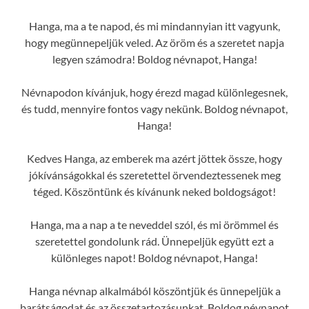
Hanga, ma a te napod, és mi mindannyian itt vagyunk,
hogy megünnepeljük veled. Az öröm és a szeretet napja
legyen számodra! Boldog névnapot, Hanga!
Névnapodon kívánjuk, hogy érezd magad különlegesnek,
és tudd, mennyire fontos vagy nekünk. Boldog névnapot,
Hanga!
Kedves Hanga, az emberek ma azért jöttek össze, hogy
jókívánságokkal és szeretettel örvendeztessenek meg
téged. Köszöntünk és kívánunk neked boldogságot!
Hanga, ma a nap a te neveddel szól, és mi örömmel és
szeretettel gondolunk rád. Ünnepeljük együtt ezt a
különleges napot! Boldog névnapot, Hanga!
Hanga névnap alkalmából köszöntjük és ünnepeljük a
barátságodat és az összetartozásunkat. Boldog névnapot