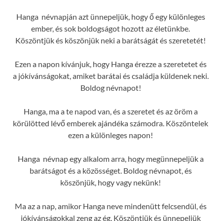
Hanga névnapján azt ünnepeljük, hogy ő egy különleges
ember, és sok boldogságot hozott az életünkbe.
Köszöntjük és köszönjük neki a barátságát és szeretetét!
Ezen a napon kívánjuk, hogy Hanga érezze a szeretetet és
a jókívánságokat, amiket barátai és családja küldenek neki.
Boldog névnapot!
Hanga, ma a te napod van, és a szeretet és az öröm a
körülötted lévő emberek ajándéka számodra. Köszöntelek
ezen a különleges napon!
Hanga névnap egy alkalom arra, hogy megünnepeljük a
barátságot és a közösséget. Boldog névnapot, és
köszönjük, hogy vagy nekünk!
Ma az a nap, amikor Hanga neve mindenütt felcsendül, és
jókívánságokkal zeng az ég. Köszöntjük és ünnepeljük