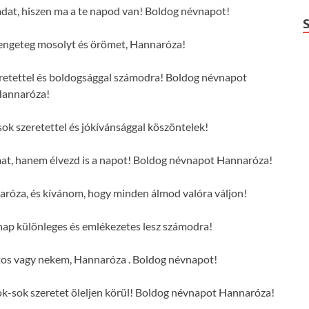
dat, hiszen ma a te napod van! Boldog névnapot!
ngeteg mosolyt és örömet, Hannaróza!
eretettel és boldogsággal számodra! Boldog névnapot
annaróza!
k szeretettel és jókívánsággal köszöntelek!
mat, hanem élvezd is a napot! Boldog névnapot Hannaróza!
róza, és kívánom, hogy minden álmod valóra váljon!
ap különleges és emlékezetes lesz számodra!
tos vagy nekem, Hannaróza . Boldog névnapot!
-sok szeretet öleljen körül! Boldog névnapot Hannaróza!