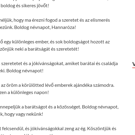
 boldog és sikeres jövőt!
éljük, hogy ma érezni fogod a szeretet és az elismerés
érezünk. Boldog névnapot, Hannaróza!
 egy különleges ember, és sok boldogságot hozott az
zönjük neki a barátságát és szeretetét!
szeretetet és a jókívánságokat, amiket barátai és családja
ki. Boldog névnapot!
s az öröm a körülötted lévő emberek ajándéka számodra.
zen a különleges napon!
nepeljük a barátságot és a közösséget. Boldog névnapot,
k, hogy vagy nekünk!
elcsendül, és jókívánságokkal zeng az ég. Köszöntjük és