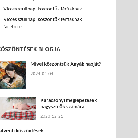
Vicces szülinapi köszöntők férfiaknak
Vicces szülinapi köszöntők férfiaknak
facebook
KÖSZÖNTÉSEK BLOGJA
Mivel köszöntsük Anyák napját?
2024-04-04
Karácsonyi meglepetések
nagyszülők számára
2023-12-21
dventi köszöntések