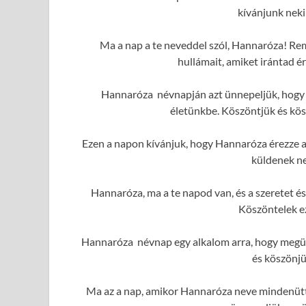
kívánjunk neki
Ma a nap a te neveddel szól, Hannaróza! Rem
hullámait, amiket irántad 
Hannaróza névnapján azt ünnepeljük, hogy ő
életünkbe. Köszöntjük és kös
Ezen a napon kívánjuk, hogy Hannaróza érezze a 
küldenek ne
Hannaróza, ma a te napod van, és a szeretet é
Köszöntelek e
Hannaróza névnap egy alkalom arra, hogy megün
és köszönjü
Ma az a nap, amikor Hannaróza neve mindenütt f