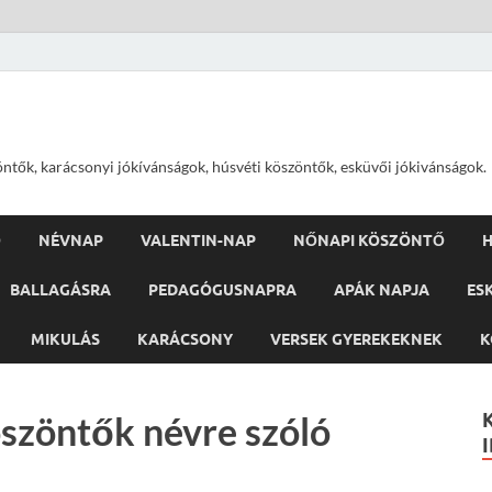
öntők, karácsonyi jókívánságok, húsvéti köszöntők, esküvői jókivánságok.
Ő
NÉVNAP
VALENTIN-NAP
NŐNAPI KÖSZÖNTŐ
H
BALLAGÁSRA
PEDAGÓGUSNAPRA
APÁK NAPJA
ES
MIKULÁS
KARÁCSONY
VERSEK GYEREKEKNEK
K
szöntők névre szóló