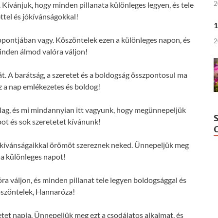
2
Kívánjuk, hogy minden pillanata különleges legyen, és tele
ttel és jókívánságokkal!
1
ppontjában vagy. Köszöntelek ezen a különleges napon, és
2
nden álmod valóra váljon!
. A barátság, a szeretet és a boldogság összpontosul ma
z a nap emlékezetes és boldog!
lag, és mi mindannyian itt vagyunk, hogy megünnepeljük
ot és sok szeretetet kívánunk!
ókívánságaikkal örömöt szereznek neked. Ünnepeljük meg
 a különleges napot!
 váljon, és minden pillanat tele legyen boldogsággal és
öszöntelek, Hannaróza!
tet napja. Ünnepeljük meg ezt a csodálatos alkalmat, és