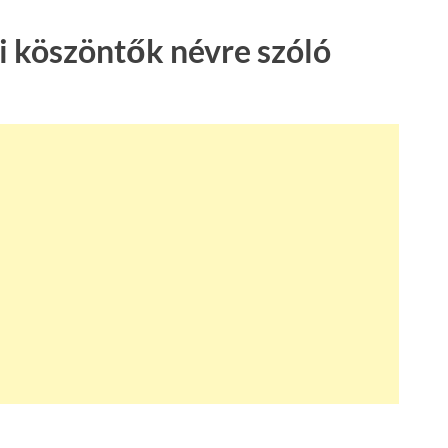
 köszöntők névre szóló