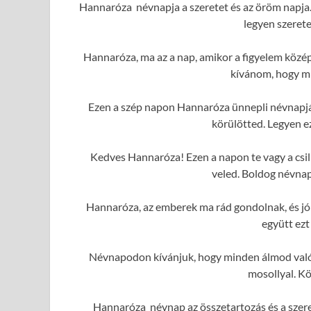
Hannaróza névnapja a szeretet és az öröm napja. 
legyen szerete
Hannaróza, ma az a nap, amikor a figyelem közé
kívánom, hogy mi
Ezen a szép napon Hannaróza ünnepli névnapját
körülötted. Legyen e
Kedves Hannaróza! Ezen a napon te vagy a csil
veled. Boldog névnap
Hannaróza, az emberek ma rád gondolnak, és j
együtt ezt
Névnapodon kívánjuk, hogy minden álmod valóra
mosollyal. K
Hannaróza névnap az összetartozás és a szere