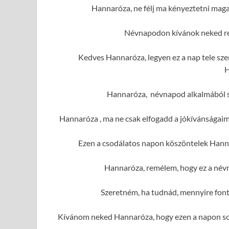
Hannaróza, ne félj ma kényeztetni maga
Névnapodon kívánok neked re
Kedves Hannaróza, legyen ez a nap tele sz
H
Hannaróza, névnapod alkalmából so
Hannaróza , ma ne csak elfogadd a jókívánságai
Ezen a csodálatos napon köszöntelek Hanna
Hannaróza, remélem, hogy ez a névn
Szeretném, ha tudnád, mennyire fon
Kívánom neked Hannaróza, hogy ezen a napon sok