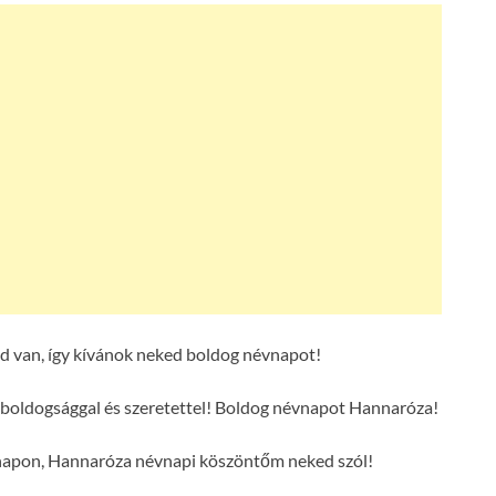
 van, így kívánok neked boldog névnapot!
boldogsággal és szeretettel! Boldog névnapot Hannaróza!
 napon, Hannaróza névnapi köszöntőm neked szól!