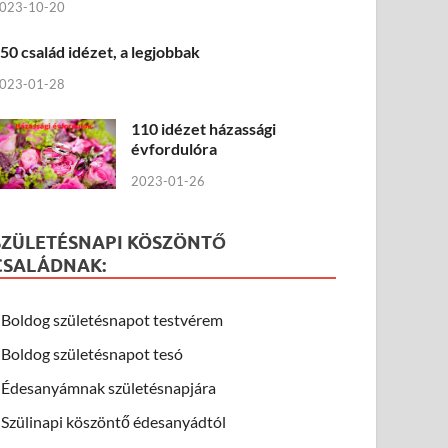
023-10-20
50 család idézet, a legjobbak
023-01-28
110 idézet házassági
évfordulóra
2023-01-26
SZÜLETÉSNAPI KÖSZÖNTŐ
CSALÁDNAK:
Boldog születésnapot testvérem
Boldog születésnapot tesó
Édesanyámnak születésnapjára
Szülinapi köszöntő édesanyádtól