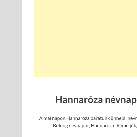
Hannaróza névnapi
A mai napon Hannaróza barátunk ünnepli névnap
Boldog névnapot, Hannaróza! Reméljük, h