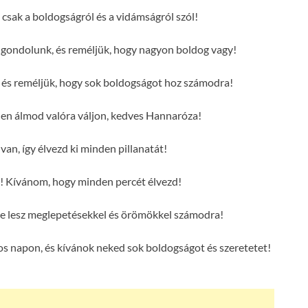
 csak a boldogságról és a vidámságról szól!
gondolunk, és reméljük, hogy nagyon boldog vagy!
 és reméljük, hogy sok boldogságot hoz számodra!
n álmod valóra váljon, kedves Hannaróza!
an, így élvezd ki minden pillanatát!
 Kívánom, hogy minden percét élvezd!
le lesz meglepetésekkel és örömökkel számodra!
s napon, és kívánok neked sok boldogságot és szeretetet!