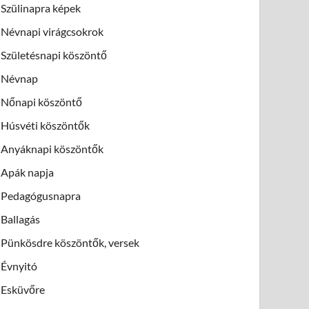
Szülinapra képek
Névnapi virágcsokrok
Születésnapi köszöntő
Névnap
Nőnapi köszöntő
Húsvéti köszöntők
Anyáknapi köszöntők
Apák napja
Pedagógusnapra
Ballagás
Pünkösdre köszöntők, versek
Évnyitó
Esküvőre