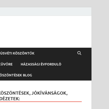
ÚSVÉTI KÖSZÖNTŐK
KÜVŐRE
HÁZASSÁGI ÉVFORDULÓ
ÖSZÖNTÉSEK BLOG
KÖSZÖNTÉSEK, JÓKÍVÁNSÁGOK,
IDÉZETEK: