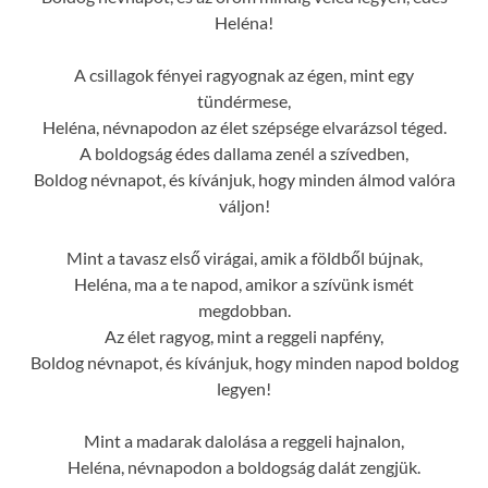
Heléna!
A csillagok fényei ragyognak az égen, mint egy
tündérmese,
Heléna, névnapodon az élet szépsége elvarázsol téged.
A boldogság édes dallama zenél a szívedben,
Boldog névnapot, és kívánjuk, hogy minden álmod valóra
váljon!
Mint a tavasz első virágai, amik a földből bújnak,
Heléna, ma a te napod, amikor a szívünk ismét
megdobban.
Az élet ragyog, mint a reggeli napfény,
Boldog névnapot, és kívánjuk, hogy minden napod boldog
legyen!
Mint a madarak dalolása a reggeli hajnalon,
Heléna, névnapodon a boldogság dalát zengjük.