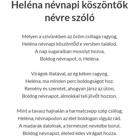
Heléna névnapi köszöntők
névre szóló
Mélyen a szívünkben az öröm csillaga ragyog,
Heléna névnapi köszöntőd e versben találod.
A nap sugaraiban mosolyt hozva,
Boldog névnapot, ó, Heléna.
Virágok illatával, az ég kéken ragyog,
Heléna, ma minden perc boldogságot hoz.
Remény és szeretet, ahogyan jársz az úton,
Boldog névnapot, álmokkal teli jövőt hozzon.
Mint a tavasz hajnalán a harmatcsepp szép csillog,
Heléna, névnapodon az élet boldogan vigyáz rád.
A madarak dalolnak, a természet nevédbe borul,
Boldog névnapot, életed édes virágait hozza.