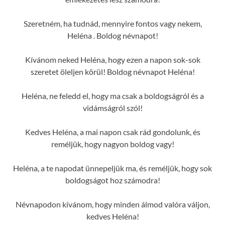
Szeretném, ha tudnád, mennyire fontos vagy nekem,
Heléna . Boldog névnapot!
Kívánom neked Heléna, hogy ezen a napon sok-sok
szeretet öleljen körül! Boldog névnapot Heléna!
Heléna, ne feledd el, hogy ma csak a boldogságról és a
vidámságról szól!
Kedves Heléna, a mai napon csak rád gondolunk, és
reméljük, hogy nagyon boldog vagy!
Heléna, a te napodat ünnepeljük ma, és reméljük, hogy sok
boldogságot hoz számodra!
Névnapodon kívánom, hogy minden álmod valóra váljon,
kedves Heléna!