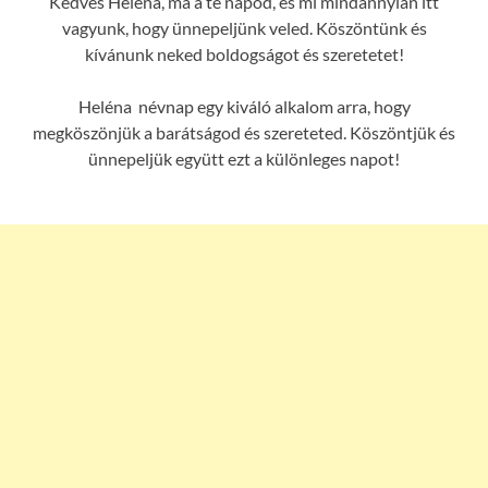
Kedves Heléna, ma a te napod, és mi mindannyian itt
vagyunk, hogy ünnepeljünk veled. Köszöntünk és
kívánunk neked boldogságot és szeretetet!
Heléna névnap egy kiváló alkalom arra, hogy
megköszönjük a barátságod és szereteted. Köszöntjük és
ünnepeljük együtt ezt a különleges napot!