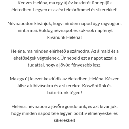
Kedves Heléna, ma egy új év kezdetét ünnepljük
életedben. Legyen ez az év tele örömmel és sikerekkel!
Névnapodon kívánjuk, hogy minden napod úgy ragyogjon,
mint a mai. Boldog névnapot és sok-sok napfényt
kívánunk Heléna!
Heléna, ma minden elérhető a számodra. Az álmaid és a
lehetőségek végtelenek. Ünnepeld ezt a napot azzal a
tudattal, hogy a jövőd fényesebb lesz!
Ma egy új fejezet kezdődik az életedben, Heléna. Készen
állsz a kihívásokra és a sikerekre. Köszöntünk és
bátorítunk téged!
Heléna, névnapon a jövőre gondolunk, és azt kívánjuk,
hogy minden napod tele legyen pozitív élményekkel és
sikerekkel!