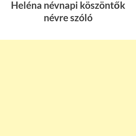
Heléna névnapi köszöntők
névre szóló