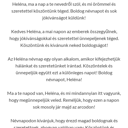
Heléna, ma a nap a te nevedről szól, és mi örömmel és
szeretettel köszöntünk téged. Boldog névnapot és sok
jókívánságot küldünk!
Kedves Heléna, a mai napon az emberek összegyűlnek,
hogy jókívánságokkal és szeretettel ünnepeljenek téged.
Köszöntünk és kívánunk neked boldogságot!
Az Heléna névnap egy olyan alkalom, amikor kifejezhetjük
hálánkat és szeretetünket irántad. Köszöntelek és
ünnepeljük együtt ezt a különleges napot! Boldog
névnapot, Heléna!
Ma a te napod van, Heléna, és mi mindannyian itt vagyunk,
hogy megünnepeljük veled. Reméljük, hogy ezen a napon
sok mosoly jár majd az arcodon!
Névnapodon kívánjuk, hogy érezd magad boldognak és
szeretettnek, ahogyan valóban vagy. Köszöntünk és