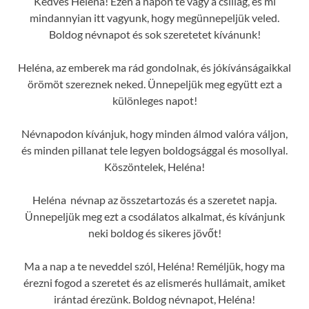
Kedves Heléna! Ezen a napon te vagy a csillag, és mi
mindannyian itt vagyunk, hogy megünnepeljük veled.
Boldog névnapot és sok szeretetet kívánunk!
Heléna, az emberek ma rád gondolnak, és jókívánságaikkal
örömöt szereznek neked. Ünnepeljük meg együtt ezt a
különleges napot!
Névnapodon kívánjuk, hogy minden álmod valóra váljon,
és minden pillanat tele legyen boldogsággal és mosollyal.
Köszöntelek, Heléna!
Heléna névnap az összetartozás és a szeretet napja.
Ünnepeljük meg ezt a csodálatos alkalmat, és kívánjunk
neki boldog és sikeres jövőt!
Ma a nap a te neveddel szól, Heléna! Reméljük, hogy ma
érezni fogod a szeretet és az elismerés hullámait, amiket
irántad érezünk. Boldog névnapot, Heléna!