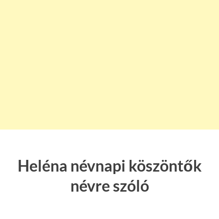
Heléna névnapi köszöntők
névre szóló