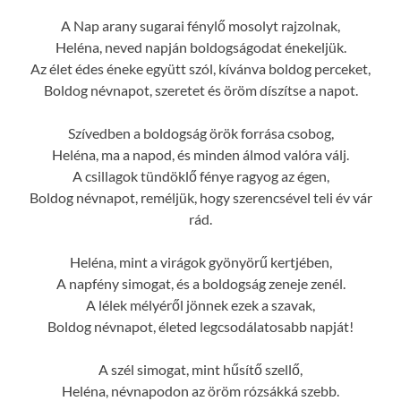
A Nap arany sugarai fénylő mosolyt rajzolnak,
Heléna, neved napján boldogságodat énekeljük.
Az élet édes éneke együtt szól, kívánva boldog perceket,
Boldog névnapot, szeretet és öröm díszítse a napot.
Szívedben a boldogság örök forrása csobog,
Heléna, ma a napod, és minden álmod valóra válj.
A csillagok tündöklő fénye ragyog az égen,
Boldog névnapot, reméljük, hogy szerencsével teli év vár
rád.
Heléna, mint a virágok gyönyörű kertjében,
A napfény simogat, és a boldogság zeneje zenél.
A lélek mélyéről jönnek ezek a szavak,
Boldog névnapot, életed legcsodálatosabb napját!
A szél simogat, mint hűsítő szellő,
Heléna, névnapodon az öröm rózsákká szebb.