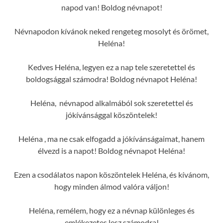
napod van! Boldog névnapot!
Névnapodon kívánok neked rengeteg mosolyt és örömet,
Heléna!
Kedves Heléna, legyen ez a nap tele szeretettel és
boldogsággal számodra! Boldog névnapot Heléna!
Heléna, névnapod alkalmából sok szeretettel és
jókívánsággal köszöntelek!
Heléna , ma ne csak elfogadd a jókívánságaimat, hanem
élvezd is a napot! Boldog névnapot Heléna!
Ezen a csodálatos napon köszöntelek Heléna, és kívánom,
hogy minden álmod valóra váljon!
Heléna, remélem, hogy ez a névnap különleges és
emlékezetes lesz számodra!