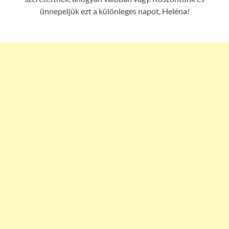
ünnepeljük ezt a különleges napot, Heléna!