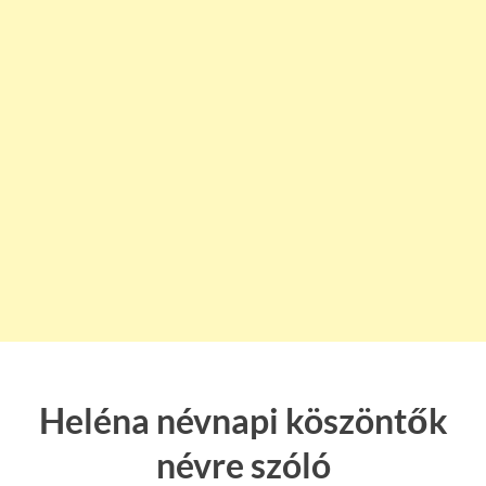
Heléna névnapi köszöntők
névre szóló