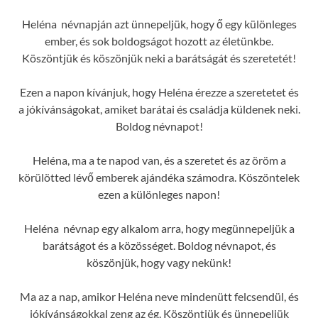
Heléna névnapján azt ünnepeljük, hogy ő egy különleges
ember, és sok boldogságot hozott az életünkbe.
Köszöntjük és köszönjük neki a barátságát és szeretetét!
Ezen a napon kívánjuk, hogy Heléna érezze a szeretetet és
a jókívánságokat, amiket barátai és családja küldenek neki.
Boldog névnapot!
Heléna, ma a te napod van, és a szeretet és az öröm a
körülötted lévő emberek ajándéka számodra. Köszöntelek
ezen a különleges napon!
Heléna névnap egy alkalom arra, hogy megünnepeljük a
barátságot és a közösséget. Boldog névnapot, és
köszönjük, hogy vagy nekünk!
Ma az a nap, amikor Heléna neve mindenütt felcsendül, és
jókívánságokkal zeng az ég. Köszöntjük és ünnepeljük