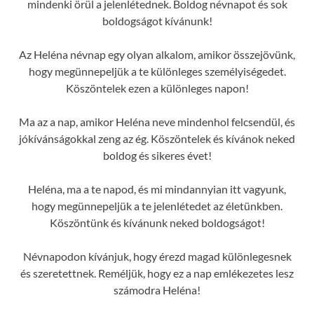
mindenki örül a jelenlétednek. Boldog névnapot és sok
boldogságot kívánunk!
Az Heléna névnap egy olyan alkalom, amikor összejövünk,
hogy megünnepeljük a te különleges személyiségedet.
Köszöntelek ezen a különleges napon!
Ma az a nap, amikor Heléna neve mindenhol felcsendül, és
jókívánságokkal zeng az ég. Köszöntelek és kívánok neked
boldog és sikeres évet!
Heléna, ma a te napod, és mi mindannyian itt vagyunk,
hogy megünnepeljük a te jelenlétedet az életünkben.
Köszöntünk és kívánunk neked boldogságot!
Névnapodon kívánjuk, hogy érezd magad különlegesnek
és szeretettnek. Reméljük, hogy ez a nap emlékezetes lesz
számodra Heléna!