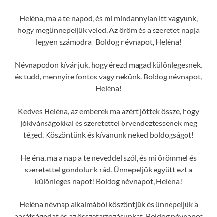
Heléna, ma a te napod, és mi mindannyian itt vagyunk,
hogy megünnepeljük veled. Az öröm és a szeretet napja
legyen számodra! Boldog névnapot, Heléna!
Névnapodon kívánjuk, hogy érezd magad különlegesnek,
és tudd, mennyire fontos vagy nekünk. Boldog névnapot,
Heléna!
Kedves Heléna, az emberek ma azért jöttek össze, hogy
jókívánságokkal és szeretettel örvendeztessenek meg
téged. Köszöntünk és kívánunk neked boldogságot!
Heléna, ma a nap a te neveddel szól, és mi örömmel és
szeretettel gondolunk rád. Ünnepeljük együtt ezt a
különleges napot! Boldog névnapot, Heléna!
Heléna névnap alkalmából köszöntjük és ünnepeljük a
barátságodat és az összetartozásunkat. Boldog névnapot