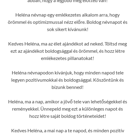
abban, hogy a legjobb még előtted van!
Heléna névnap egy emlékezetes alkalom arra, hogy
örömmel és optimizmussal nézz előre. Boldog névnapot és
sok sikert kívánunk!
Kedves Heléna, ma az élet ajándékot ad neked. Töltsd meg
ezt az ajándékot boldogsággal és örömmel, és hozz létre
emlékezetes pillanatokat!
Heléna névnapodon kívánjuk, hogy minden napod tele
legyen pozitívumokkal és boldogsággal. Köszöntünk és
bízunk benned!
Heléna, ma a nap, amikor a jövő tele van lehetőségekkel és
reményekkel. Ünnepeld meg ezt a különleges napot és
hozz létre saját boldog történeteidet!
Kedves Heléna, a mai nap a te napod, és minden pozitív