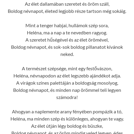
Az élet dallamában szeretet és öröm száll,
Boldog névnapot, életed legjobb része tartson még sokáig.
Mint a tenger habjai, hullámok szép sora,
Heléna, ma a nap a te nevedben ragyog.
A szeretet hűségével és az élet örömével,
Boldog névnapot, és sok-sok boldog pillanatot kívánok
neked.
A természet szépsége, mint egy festővászon,
Heléna, névnapodon az élet legszebb ajándékot adja.
A virágok színes palettáján a boldogság mosolyog,
Boldog névnapot, és minden nap örömmel teli legyen
számodra!
Ahogyan a naplemente arany fényében pompázik a tó,
Heléna, ma minden szép és különleges, ahogyan te vagy.
Az élet útján légy boldog és büszke,
Boldog névnapot, és az öröm mindig veled legyen, édes