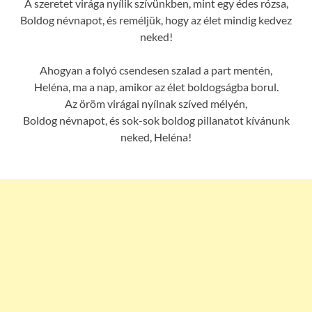
A szeretet virága nyílik szívünkben, mint egy édes rózsa,
Boldog névnapot, és reméljük, hogy az élet mindig kedvez
neked!
Ahogyan a folyó csendesen szalad a part mentén,
Heléna, ma a nap, amikor az élet boldogságba borul.
Az öröm virágai nyílnak szíved mélyén,
Boldog névnapot, és sok-sok boldog pillanatot kívánunk
neked, Heléna!