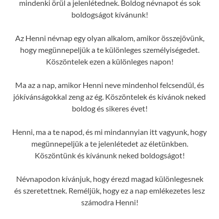
mindenki örül a jelenlétednek. Boldog névnapot és sok
boldogságot kívánunk!
Az Henni névnap egy olyan alkalom, amikor összejövünk,
hogy megünnepeljük a te különleges személyiségedet.
Köszöntelek ezen a különleges napon!
Ma az a nap, amikor Henni neve mindenhol felcsendül, és
jókívánságokkal zeng az ég. Köszöntelek és kívánok neked
boldog és sikeres évet!
Henni, ma a te napod, és mi mindannyian itt vagyunk, hogy
megünnepeljük a te jelenlétedet az életünkben.
Köszöntünk és kívánunk neked boldogságot!
Névnapodon kívánjuk, hogy érezd magad különlegesnek
és szeretettnek. Reméljük, hogy ez a nap emlékezetes lesz
számodra Henni!