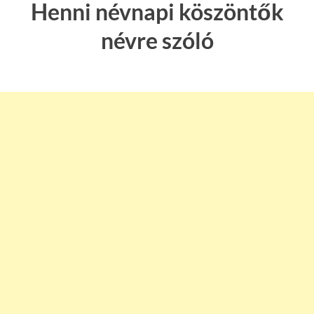
Henni névnapi köszöntők
névre szóló