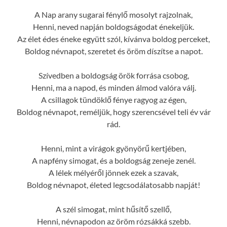
A Nap arany sugarai fénylő mosolyt rajzolnak,
Henni, neved napján boldogságodat énekeljük.
Az élet édes éneke együtt szól, kívánva boldog perceket,
Boldog névnapot, szeretet és öröm díszítse a napot.
Szívedben a boldogság örök forrása csobog,
Henni, ma a napod, és minden álmod valóra válj.
A csillagok tündöklő fénye ragyog az égen,
Boldog névnapot, reméljük, hogy szerencsével teli év vár
rád.
Henni, mint a virágok gyönyörű kertjében,
A napfény simogat, és a boldogság zeneje zenél.
A lélek mélyéről jönnek ezek a szavak,
Boldog névnapot, életed legcsodálatosabb napját!
A szél simogat, mint hűsítő szellő,
Henni, névnapodon az öröm rózsákká szebb.