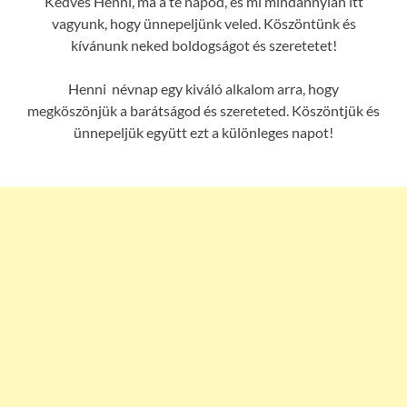
Kedves Henni, ma a te napod, és mi mindannyian itt
vagyunk, hogy ünnepeljünk veled. Köszöntünk és
kívánunk neked boldogságot és szeretetet!
Henni névnap egy kiváló alkalom arra, hogy
megköszönjük a barátságod és szereteted. Köszöntjük és
ünnepeljük együtt ezt a különleges napot!