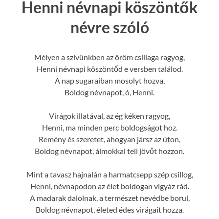
Henni névnapi köszöntők
névre szóló
Mélyen a szívünkben az öröm csillaga ragyog,
Henni névnapi köszöntőd e versben találod.
A nap sugaraiban mosolyt hozva,
Boldog névnapot, ó, Henni.
Virágok illatával, az ég kéken ragyog,
Henni, ma minden perc boldogságot hoz.
Remény és szeretet, ahogyan jársz az úton,
Boldog névnapot, álmokkal teli jövőt hozzon.
Mint a tavasz hajnalán a harmatcsepp szép csillog,
Henni, névnapodon az élet boldogan vigyáz rád.
A madarak dalolnak, a természet nevédbe borul,
Boldog névnapot, életed édes virágait hozza.