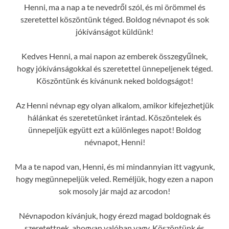
Henni, ma a nap a te nevedről szól, és mi örömmel és
szeretettel köszöntünk téged. Boldog névnapot és sok
jókívánságot küldünk!
Kedves Henni, a mai napon az emberek összegyűlnek,
hogy jókívánságokkal és szeretettel ünnepeljenek téged.
Köszöntünk és kívánunk neked boldogságot!
Az Henni névnap egy olyan alkalom, amikor kifejezhetjük
hálánkat és szeretetünket irántad. Köszöntelek és
ünnepeljük együtt ezt a különleges napot! Boldog
névnapot, Henni!
Ma a te napod van, Henni, és mi mindannyian itt vagyunk,
hogy megünnepeljük veled. Reméljük, hogy ezen a napon
sok mosoly jár majd az arcodon!
Névnapodon kívánjuk, hogy érezd magad boldognak és
szeretettnek, ahogyan valóban vagy. Köszöntünk és