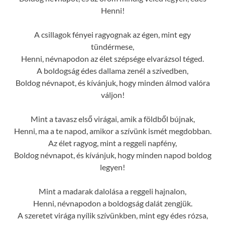
Henni!
A csillagok fényei ragyognak az égen, mint egy
tündérmese,
Henni, névnapodon az élet szépsége elvarázsol téged.
A boldogság édes dallama zenél a szívedben,
Boldog névnapot, és kívánjuk, hogy minden álmod valóra
váljon!
Mint a tavasz első virágai, amik a földből bújnak,
Henni, ma a te napod, amikor a szívünk ismét megdobban.
Az élet ragyog, mint a reggeli napfény,
Boldog névnapot, és kívánjuk, hogy minden napod boldog
legyen!
Mint a madarak dalolása a reggeli hajnalon,
Henni, névnapodon a boldogság dalát zengjük.
A szeretet virága nyílik szívünkben, mint egy édes rózsa,