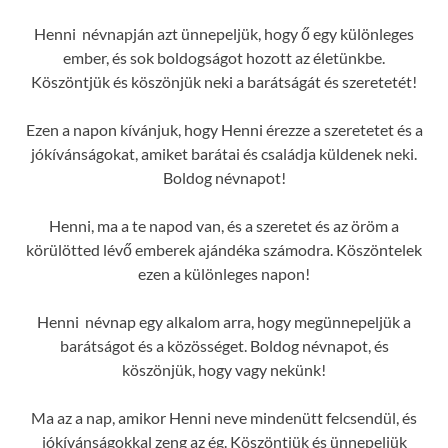
Henni névnapján azt ünnepeljük, hogy ő egy különleges
ember, és sok boldogságot hozott az életünkbe.
Köszöntjük és köszönjük neki a barátságát és szeretetét!
Ezen a napon kívánjuk, hogy Henni érezze a szeretetet és a
jókívánságokat, amiket barátai és családja küldenek neki.
Boldog névnapot!
Henni, ma a te napod van, és a szeretet és az öröm a
körülötted lévő emberek ajándéka számodra. Köszöntelek
ezen a különleges napon!
Henni névnap egy alkalom arra, hogy megünnepeljük a
barátságot és a közösséget. Boldog névnapot, és
köszönjük, hogy vagy nekünk!
Ma az a nap, amikor Henni neve mindenütt felcsendül, és
jókívánságokkal zeng az ég. Köszöntjük és ünnepeljük