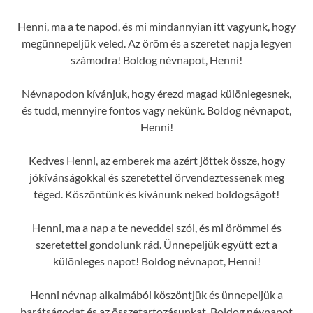
Henni, ma a te napod, és mi mindannyian itt vagyunk, hogy
megünnepeljük veled. Az öröm és a szeretet napja legyen
számodra! Boldog névnapot, Henni!
Névnapodon kívánjuk, hogy érezd magad különlegesnek,
és tudd, mennyire fontos vagy nekünk. Boldog névnapot,
Henni!
Kedves Henni, az emberek ma azért jöttek össze, hogy
jókívánságokkal és szeretettel örvendeztessenek meg
téged. Köszöntünk és kívánunk neked boldogságot!
Henni, ma a nap a te neveddel szól, és mi örömmel és
szeretettel gondolunk rád. Ünnepeljük együtt ezt a
különleges napot! Boldog névnapot, Henni!
Henni névnap alkalmából köszöntjük és ünnepeljük a
barátságodat és az összetartozásunkat. Boldog névnapot