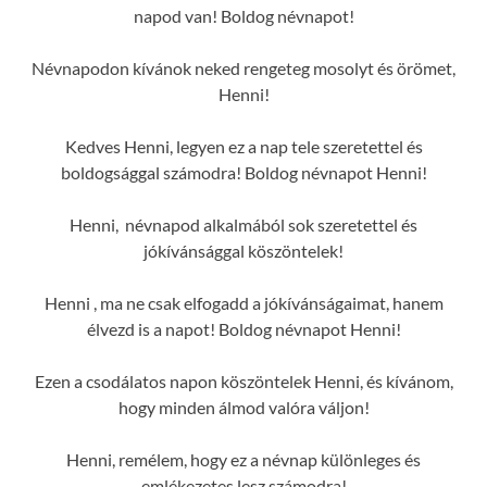
napod van! Boldog névnapot!
Névnapodon kívánok neked rengeteg mosolyt és örömet,
Henni!
Kedves Henni, legyen ez a nap tele szeretettel és
boldogsággal számodra! Boldog névnapot Henni!
Henni, névnapod alkalmából sok szeretettel és
jókívánsággal köszöntelek!
Henni , ma ne csak elfogadd a jókívánságaimat, hanem
élvezd is a napot! Boldog névnapot Henni!
Ezen a csodálatos napon köszöntelek Henni, és kívánom,
hogy minden álmod valóra váljon!
Henni, remélem, hogy ez a névnap különleges és
emlékezetes lesz számodra!