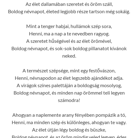
Az élet dallamában szeretet és öröm száll,
Boldog névnapot, életed legjobb része tartson még sokáig.
Mint a tenger habjai, hullámok szép sora,
Henni, ma a nap a te nevedben ragyog.
A szeretet hűségével és az élet örömével,
Boldog névnapot, és sok-sok boldog pillanatot kívánok
neked.
A természet szépsége, mint egy festővászon,
Henni, névnapodon az élet legszebb ajándékot adja.
A virágok színes palettáján a boldogság mosolyog,
Boldog névnapot, és minden nap örömmel teli legyen
számodra!
Ahogyan a naplemente arany fényében pompázik a tó,
Henni, ma minden szép és különleges, ahogyan te vagy.
Az élet útján légy boldog és büszke,
Boldog névnapot, és az öröm mindig veled legyen, édes