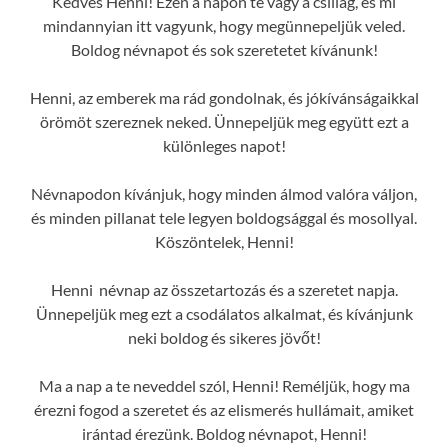
Kedves Henni! Ezen a napon te vagy a csillag, és mi
mindannyian itt vagyunk, hogy megünnepeljük veled.
Boldog névnapot és sok szeretetet kívánunk!
Henni, az emberek ma rád gondolnak, és jókívánságaikkal
örömöt szereznek neked. Ünnepeljük meg együtt ezt a
különleges napot!
Névnapodon kívánjuk, hogy minden álmod valóra váljon,
és minden pillanat tele legyen boldogsággal és mosollyal.
Köszöntelek, Henni!
Henni névnap az összetartozás és a szeretet napja.
Ünnepeljük meg ezt a csodálatos alkalmat, és kívánjunk
neki boldog és sikeres jövőt!
Ma a nap a te neveddel szól, Henni! Reméljük, hogy ma
érezni fogod a szeretet és az elismerés hullámait, amiket
irántad érezünk. Boldog névnapot, Henni!