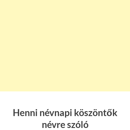
Henni névnapi köszöntők
névre szóló