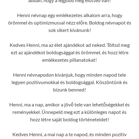
abban, hogy a legjobb még előtted van!
Henni névnap egy emlékezetes alkalom arra, hogy
örömmel és optimizmussal nézz előre. Boldog névnapot és
sok sikert kívánunk!
Kedves Henni, ma az élet ajándékot ad neked. Töltsd meg
ezt az ajándékot boldogsággal és örömmel, és hozz létre
emlékezetes pillanatokat!
Henni névnapodon kívánjuk, hogy minden napod tele
legyen pozitívumokkal és boldogsággal. Köszöntünk és
bízunk benned!
Henni, ma a nap, amikor a jövő tele van lehetőségekkel és
reményekkel. Ünnepeld meg ezt a különleges napot és
hozz létre saját boldog történeteidet!
Kedves Henni, a mai nap a te napod, és minden pozitív