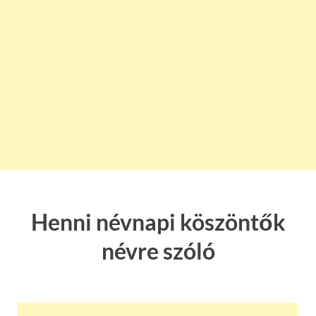
Henni névnapi köszöntők
névre szóló