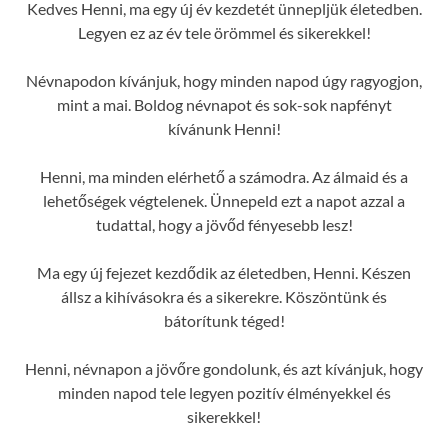
Kedves Henni, ma egy új év kezdetét ünnepljük életedben.
Legyen ez az év tele örömmel és sikerekkel!
Névnapodon kívánjuk, hogy minden napod úgy ragyogjon,
mint a mai. Boldog névnapot és sok-sok napfényt
kívánunk Henni!
Henni, ma minden elérhető a számodra. Az álmaid és a
lehetőségek végtelenek. Ünnepeld ezt a napot azzal a
tudattal, hogy a jövőd fényesebb lesz!
Ma egy új fejezet kezdődik az életedben, Henni. Készen
állsz a kihívásokra és a sikerekre. Köszöntünk és
bátorítunk téged!
Henni, névnapon a jövőre gondolunk, és azt kívánjuk, hogy
minden napod tele legyen pozitív élményekkel és
sikerekkel!