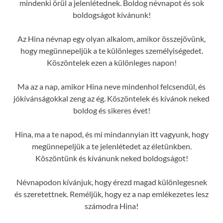
mindenki örül a jelenlétednek. Boldog névnapot és sok
boldogságot kívánunk!
Az Hina névnap egy olyan alkalom, amikor összejövünk,
hogy megünnepeljük a te különleges személyiségedet.
Köszöntelek ezen a különleges napon!
Ma az a nap, amikor Hina neve mindenhol felcsendül, és
jókívánságokkal zeng az ég. Köszöntelek és kívánok neked
boldog és sikeres évet!
Hina, ma a te napod, és mi mindannyian itt vagyunk, hogy
megünnepeljük a te jelenlétedet az életünkben.
Köszöntünk és kívánunk neked boldogságot!
Névnapodon kívánjuk, hogy érezd magad különlegesnek
és szeretettnek. Reméljük, hogy ez a nap emlékezetes lesz
számodra Hina!