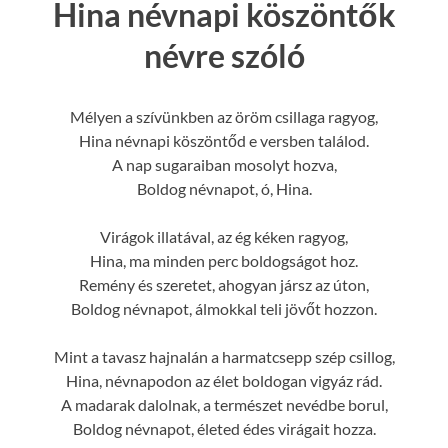
Hina névnapi köszöntők
névre szóló
Mélyen a szívünkben az öröm csillaga ragyog,
Hina névnapi köszöntőd e versben találod.
A nap sugaraiban mosolyt hozva,
Boldog névnapot, ó, Hina.
Virágok illatával, az ég kéken ragyog,
Hina, ma minden perc boldogságot hoz.
Remény és szeretet, ahogyan jársz az úton,
Boldog névnapot, álmokkal teli jövőt hozzon.
Mint a tavasz hajnalán a harmatcsepp szép csillog,
Hina, névnapodon az élet boldogan vigyáz rád.
A madarak dalolnak, a természet nevédbe borul,
Boldog névnapot, életed édes virágait hozza.