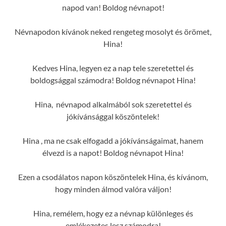
napod van! Boldog névnapot!
Névnapodon kívánok neked rengeteg mosolyt és örömet,
Hina!
Kedves Hina, legyen ez a nap tele szeretettel és
boldogsággal számodra! Boldog névnapot Hina!
Hina, névnapod alkalmából sok szeretettel és
jókívánsággal köszöntelek!
Hina , ma ne csak elfogadd a jókívánságaimat, hanem
élvezd is a napot! Boldog névnapot Hina!
Ezen a csodálatos napon köszöntelek Hina, és kívánom,
hogy minden álmod valóra váljon!
Hina, remélem, hogy ez a névnap különleges és
emlékezetes lesz számodra!