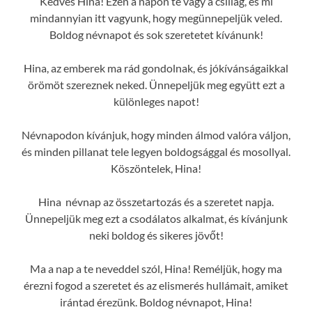
Kedves Hina! Ezen a napon te vagy a csillag, és mi
mindannyian itt vagyunk, hogy megünnepeljük veled.
Boldog névnapot és sok szeretetet kívánunk!
Hina, az emberek ma rád gondolnak, és jókívánságaikkal
örömöt szereznek neked. Ünnepeljük meg együtt ezt a
különleges napot!
Névnapodon kívánjuk, hogy minden álmod valóra váljon,
és minden pillanat tele legyen boldogsággal és mosollyal.
Köszöntelek, Hina!
Hina névnap az összetartozás és a szeretet napja.
Ünnepeljük meg ezt a csodálatos alkalmat, és kívánjunk
neki boldog és sikeres jövőt!
Ma a nap a te neveddel szól, Hina! Reméljük, hogy ma
érezni fogod a szeretet és az elismerés hullámait, amiket
irántad érezünk. Boldog névnapot, Hina!