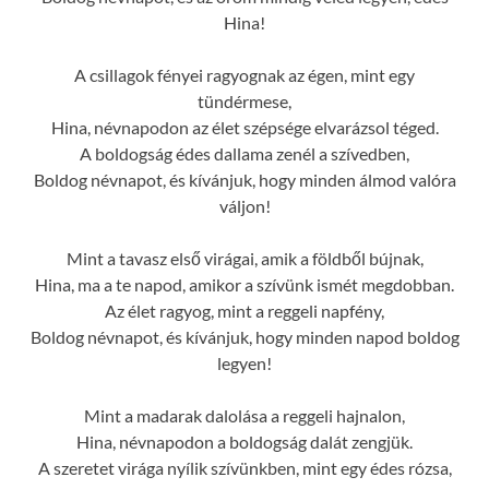
Hina!
A csillagok fényei ragyognak az égen, mint egy
tündérmese,
Hina, névnapodon az élet szépsége elvarázsol téged.
A boldogság édes dallama zenél a szívedben,
Boldog névnapot, és kívánjuk, hogy minden álmod valóra
váljon!
Mint a tavasz első virágai, amik a földből bújnak,
Hina, ma a te napod, amikor a szívünk ismét megdobban.
Az élet ragyog, mint a reggeli napfény,
Boldog névnapot, és kívánjuk, hogy minden napod boldog
legyen!
Mint a madarak dalolása a reggeli hajnalon,
Hina, névnapodon a boldogság dalát zengjük.
A szeretet virága nyílik szívünkben, mint egy édes rózsa,