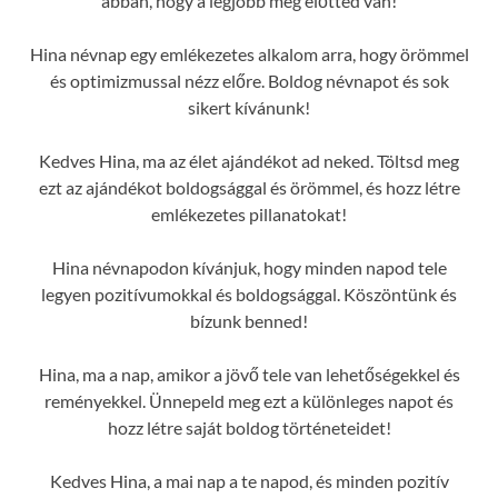
abban, hogy a legjobb még előtted van!
Hina névnap egy emlékezetes alkalom arra, hogy örömmel
és optimizmussal nézz előre. Boldog névnapot és sok
sikert kívánunk!
Kedves Hina, ma az élet ajándékot ad neked. Töltsd meg
ezt az ajándékot boldogsággal és örömmel, és hozz létre
emlékezetes pillanatokat!
Hina névnapodon kívánjuk, hogy minden napod tele
legyen pozitívumokkal és boldogsággal. Köszöntünk és
bízunk benned!
Hina, ma a nap, amikor a jövő tele van lehetőségekkel és
reményekkel. Ünnepeld meg ezt a különleges napot és
hozz létre saját boldog történeteidet!
Kedves Hina, a mai nap a te napod, és minden pozitív