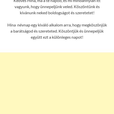
Kedves Hina, ma a te napod, és mi mindannyian itt
vagyunk, hogy ünnepeljünk veled. Köszöntünk és
kívánunk neked boldogságot és szeretetet!
Hina névnap egy kiváló alkalom arra, hogy megköszönjük
a barátságod és szereteted. Köszöntjük és ünnepeljük
együtt ezt a különleges napot!