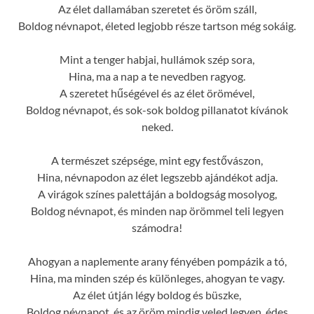
Az élet dallamában szeretet és öröm száll,
Boldog névnapot, életed legjobb része tartson még sokáig.
Mint a tenger habjai, hullámok szép sora,
Hina, ma a nap a te nevedben ragyog.
A szeretet hűségével és az élet örömével,
Boldog névnapot, és sok-sok boldog pillanatot kívánok
neked.
A természet szépsége, mint egy festővászon,
Hina, névnapodon az élet legszebb ajándékot adja.
A virágok színes palettáján a boldogság mosolyog,
Boldog névnapot, és minden nap örömmel teli legyen
számodra!
Ahogyan a naplemente arany fényében pompázik a tó,
Hina, ma minden szép és különleges, ahogyan te vagy.
Az élet útján légy boldog és büszke,
Boldog névnapot, és az öröm mindig veled legyen, édes