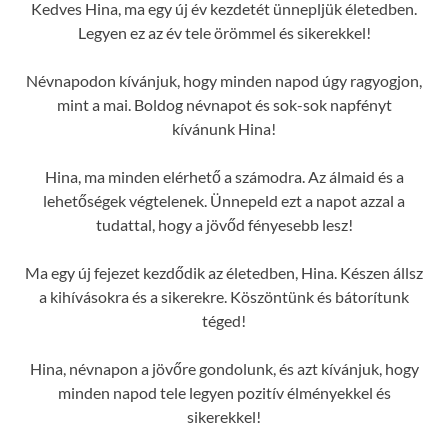
Kedves Hina, ma egy új év kezdetét ünnepljük életedben.
Legyen ez az év tele örömmel és sikerekkel!
Névnapodon kívánjuk, hogy minden napod úgy ragyogjon,
mint a mai. Boldog névnapot és sok-sok napfényt
kívánunk Hina!
Hina, ma minden elérhető a számodra. Az álmaid és a
lehetőségek végtelenek. Ünnepeld ezt a napot azzal a
tudattal, hogy a jövőd fényesebb lesz!
Ma egy új fejezet kezdődik az életedben, Hina. Készen állsz
a kihívásokra és a sikerekre. Köszöntünk és bátorítunk
téged!
Hina, névnapon a jövőre gondolunk, és azt kívánjuk, hogy
minden napod tele legyen pozitív élményekkel és
sikerekkel!