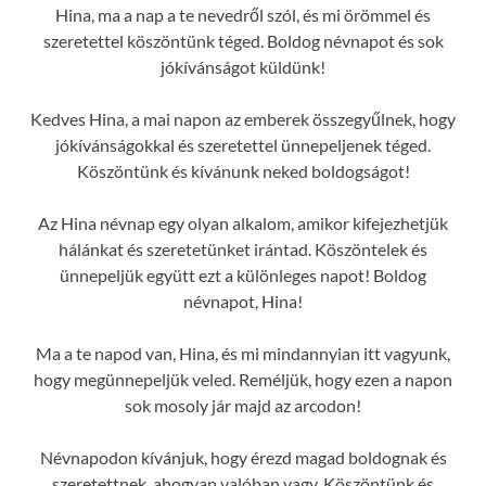
Hina, ma a nap a te nevedről szól, és mi örömmel és
szeretettel köszöntünk téged. Boldog névnapot és sok
jókívánságot küldünk!
Kedves Hina, a mai napon az emberek összegyűlnek, hogy
jókívánságokkal és szeretettel ünnepeljenek téged.
Köszöntünk és kívánunk neked boldogságot!
Az Hina névnap egy olyan alkalom, amikor kifejezhetjük
hálánkat és szeretetünket irántad. Köszöntelek és
ünnepeljük együtt ezt a különleges napot! Boldog
névnapot, Hina!
Ma a te napod van, Hina, és mi mindannyian itt vagyunk,
hogy megünnepeljük veled. Reméljük, hogy ezen a napon
sok mosoly jár majd az arcodon!
Névnapodon kívánjuk, hogy érezd magad boldognak és
szeretettnek, ahogyan valóban vagy. Köszöntünk és