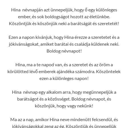
Hina névnapján azt ünnepeljük, hogy ő egy különleges
ember, és sok boldogságot hozott az életünkbe.
Köszöntjük és köszönjük neki a barátságát és szeretetét!
Ezen a napon kívánjuk, hogy Hina érezze a szeretetet és a
jókívánságokat, amiket barátai és családja küldenek neki.
Boldog névnapot!
Hina, ma a te napod van, és a szeretet és az öröm a
körülötted lévő emberek ajándéka számodra. Köszöntelek
ezen a különleges napon!
Hina névnap egy alkalom arra, hogy megünnepeljük a
barátságot és a közösséget. Boldog névnapot, és
köszönjük, hogy vagy nekünk!
Ma az a nap, amikor Hina neve mindenütt felcsendül, és
jókívánságokkal zeng az ég. Köszöntjük és ünnepeljük