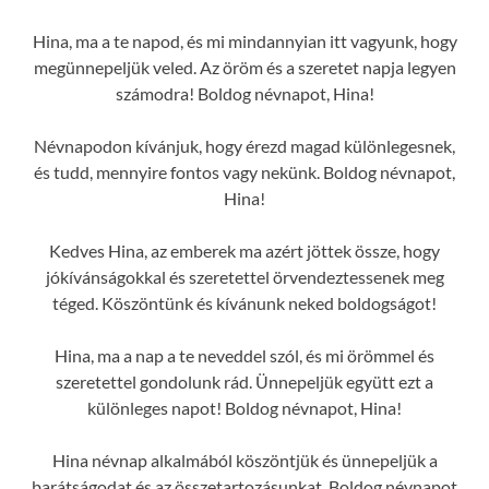
Hina, ma a te napod, és mi mindannyian itt vagyunk, hogy
megünnepeljük veled. Az öröm és a szeretet napja legyen
számodra! Boldog névnapot, Hina!
Névnapodon kívánjuk, hogy érezd magad különlegesnek,
és tudd, mennyire fontos vagy nekünk. Boldog névnapot,
Hina!
Kedves Hina, az emberek ma azért jöttek össze, hogy
jókívánságokkal és szeretettel örvendeztessenek meg
téged. Köszöntünk és kívánunk neked boldogságot!
Hina, ma a nap a te neveddel szól, és mi örömmel és
szeretettel gondolunk rád. Ünnepeljük együtt ezt a
különleges napot! Boldog névnapot, Hina!
Hina névnap alkalmából köszöntjük és ünnepeljük a
barátságodat és az összetartozásunkat. Boldog névnapot