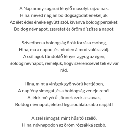
A Nap arany sugarai fénylő mosolyt rajzolnak,
Hina, neved napján boldogságodat énekeljük.
Az élet édes éneke együtt szól, kívánva boldog perceket,
Boldog névnapot, szeretet és öröm díszítse a napot.
Szívedben a boldogság örök forrása csobog,
Hina, ma a napod, és minden álmod valóra válj.
A csillagok tündöklő fénye ragyog az égen,
Boldog névnapot, reméljük, hogy szerencsével teli év vár
rád.
Hina, mint a virágok gyönyörű kertjében,
A napfény simogat, és a boldogság zeneje zenél.
A lélek mélyéről jönnek ezek a szavak,
Boldog névnapot, életed legcsodálatosabb napját!
A szél simogat, mint hűsítő szellő,
Hina, névnapodon az öröm rózsákká szebb.