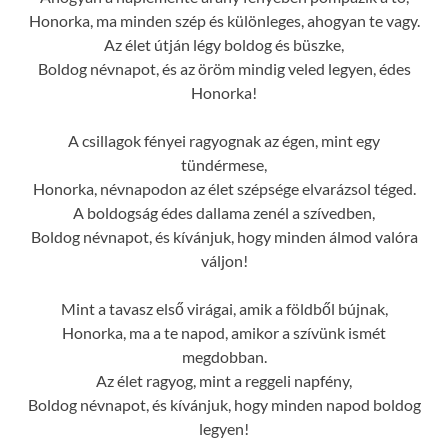
Honorka, ma minden szép és különleges, ahogyan te vagy.
Az élet útján légy boldog és büszke,
Boldog névnapot, és az öröm mindig veled legyen, édes
Honorka!
A csillagok fényei ragyognak az égen, mint egy
tündérmese,
Honorka, névnapodon az élet szépsége elvarázsol téged.
A boldogság édes dallama zenél a szívedben,
Boldog névnapot, és kívánjuk, hogy minden álmod valóra
váljon!
Mint a tavasz első virágai, amik a földből bújnak,
Honorka, ma a te napod, amikor a szívünk ismét
megdobban.
Az élet ragyog, mint a reggeli napfény,
Boldog névnapot, és kívánjuk, hogy minden napod boldog
legyen!