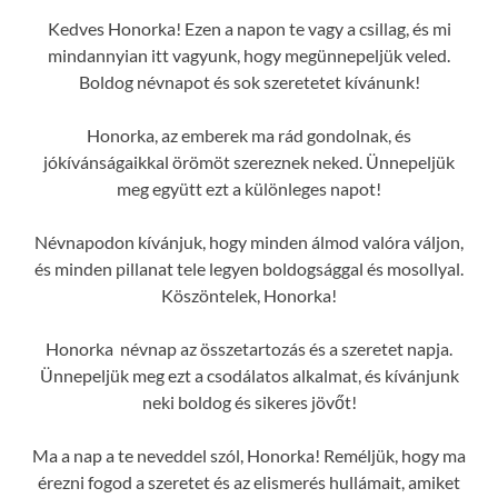
Kedves Honorka! Ezen a napon te vagy a csillag, és mi
mindannyian itt vagyunk, hogy megünnepeljük veled.
Boldog névnapot és sok szeretetet kívánunk!
Honorka, az emberek ma rád gondolnak, és
jókívánságaikkal örömöt szereznek neked. Ünnepeljük
meg együtt ezt a különleges napot!
Névnapodon kívánjuk, hogy minden álmod valóra váljon,
és minden pillanat tele legyen boldogsággal és mosollyal.
Köszöntelek, Honorka!
Honorka névnap az összetartozás és a szeretet napja.
Ünnepeljük meg ezt a csodálatos alkalmat, és kívánjunk
neki boldog és sikeres jövőt!
Ma a nap a te neveddel szól, Honorka! Reméljük, hogy ma
érezni fogod a szeretet és az elismerés hullámait, amiket