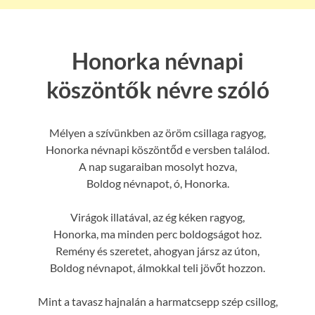
Honorka névnapi
köszöntők névre szóló
Mélyen a szívünkben az öröm csillaga ragyog,
Honorka névnapi köszöntőd e versben találod.
A nap sugaraiban mosolyt hozva,
Boldog névnapot, ó, Honorka.
Virágok illatával, az ég kéken ragyog,
Honorka, ma minden perc boldogságot hoz.
Remény és szeretet, ahogyan jársz az úton,
Boldog névnapot, álmokkal teli jövőt hozzon.
Mint a tavasz hajnalán a harmatcsepp szép csillog,