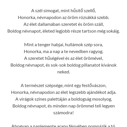
A szél simogat, mint hűsítő szellő,
Honorka, névnapodon az öröm rózsákká szebb.
Az élet dallamában szeretet és öröm száll,
Boldog névnapot, életed legjobb része tartson még sokáig.
Mint a tenger habjai, hullámok szép sora,
Honorka, ma a nap a te nevedben ragyog.
A szeretet hűségével és az élet örömével,
Boldog névnapot, és sok-sok boldog pillanatot kívánok
neked.
A természet szépsége, mint egy festővászon,
Honorka, névnapodon az élet legszebb ajándékot adja.
A virágok színes palettáján a boldogság mosolyog,
Boldog névnapot, és minden nap örömmel teli legyen
számodra!
Ahogyan a naplemente arany fényében pompázik a tó,