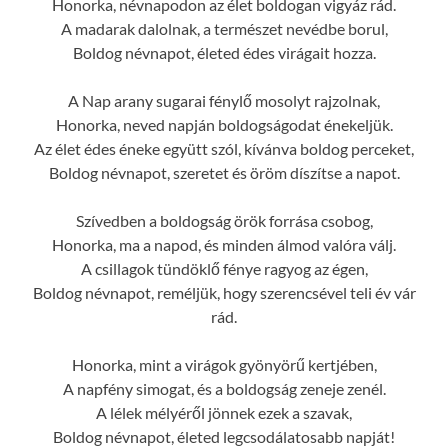
Honorka, névnapodon az élet boldogan vigyáz rád.
A madarak dalolnak, a természet nevédbe borul,
Boldog névnapot, életed édes virágait hozza.
A Nap arany sugarai fénylő mosolyt rajzolnak,
Honorka, neved napján boldogságodat énekeljük.
Az élet édes éneke együtt szól, kívánva boldog perceket,
Boldog névnapot, szeretet és öröm díszítse a napot.
Szívedben a boldogság örök forrása csobog,
Honorka, ma a napod, és minden álmod valóra válj.
A csillagok tündöklő fénye ragyog az égen,
Boldog névnapot, reméljük, hogy szerencsével teli év vár
rád.
Honorka, mint a virágok gyönyörű kertjében,
A napfény simogat, és a boldogság zeneje zenél.
A lélek mélyéről jönnek ezek a szavak,
Boldog névnapot, életed legcsodálatosabb napját!