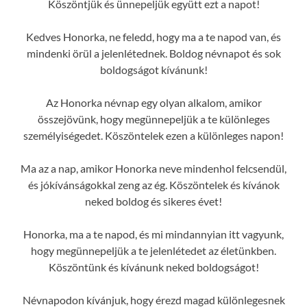
Köszöntjük és ünnepeljük együtt ezt a napot!
Kedves Honorka, ne feledd, hogy ma a te napod van, és
mindenki örül a jelenlétednek. Boldog névnapot és sok
boldogságot kívánunk!
Az Honorka névnap egy olyan alkalom, amikor
összejövünk, hogy megünnepeljük a te különleges
személyiségedet. Köszöntelek ezen a különleges napon!
Ma az a nap, amikor Honorka neve mindenhol felcsendül,
és jókívánságokkal zeng az ég. Köszöntelek és kívánok
neked boldog és sikeres évet!
Honorka, ma a te napod, és mi mindannyian itt vagyunk,
hogy megünnepeljük a te jelenlétedet az életünkben.
Köszöntünk és kívánunk neked boldogságot!
Névnapodon kívánjuk, hogy érezd magad különlegesnek