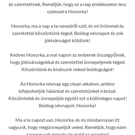
és szeretettnek. Reméljük, hogy ez a nap emlékezetes lesz
számodra Honorka!
Honorka, ma a nap a te nevedről szól, és mi örömmel és
szeretettel köszöntünk téged. Boldog névnapot és sok
jókívánságot küldünk!
Kedves Honorka, a mai napon az emberek összegyűlnek,
hogy jókívánságokkal és szeretettel ünnepeljenek téged.
Köszöntünk és kívánunk neked boldogságot!
Az Honorka névnap egy olyan alkalom, amikor
kifejezhetjük hálánkat és szeretetünket irántad.
Köszöntelek és ünnepeljük együtt ezt a különleges napot!
Boldog névnapot, Honorka!
Ma a te napod van, Honorka, és mi mindannyian itt
vagyunk, hogy megünnepeljük veled. Reméljük, hogy ezen
a napon sok mosoly jár majd az arcodon!