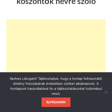
köszöntők névre szóló
Kedves Látogató! Tájékoztatjuk, hogy a honlap felhasználói
élmény fokozásának érdekében sütiket alkalmazunk. A
honlapunk használatával ön a tájékoztatásunkat tudomásul
veszi.
ELFOGADOM