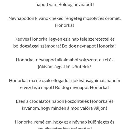
napod van! Boldog névnapot!
Névnapodon kívánok neked rengeteg mosolyt és örömet,
Honorka!
Kedves Honorka, legyen ez a nap tele szeretettel és
boldogsággal számodra! Boldog névnapot Honorka!
Honorka, névnapod alkalmából sok szeretettel és
jókívánsággal köszöntelek!
Honorka , ma ne csak elfogadd a jókívánságaimat, hanem
élvezd is a napot! Boldog névnapot Honorka!
Ezen a csodálatos napon köszöntelek Honorka, és
kívánom, hogy minden álmod valóra váljon!
Honorka, remélem, hogy ez a névnap különleges és
emlékezetes lesz számodra!