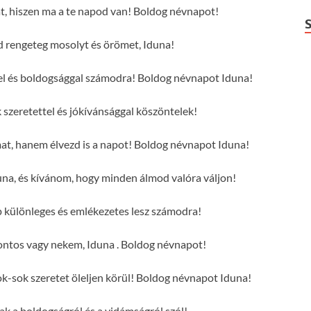
at, hiszen ma a te napod van! Boldog névnapot!
rengeteg mosolyt és örömet, Iduna!
tel és boldogsággal számodra! Boldog névnapot Iduna!
szeretettel és jókívánsággal köszöntelek!
mat, hanem élvezd is a napot! Boldog névnapot Iduna!
na, és kívánom, hogy minden álmod valóra váljon!
 különleges és emlékezetes lesz számodra!
ontos vagy nekem, Iduna . Boldog névnapot!
-sok szeretet öleljen körül! Boldog névnapot Iduna!
sak a boldogságról és a vidámságról szól!