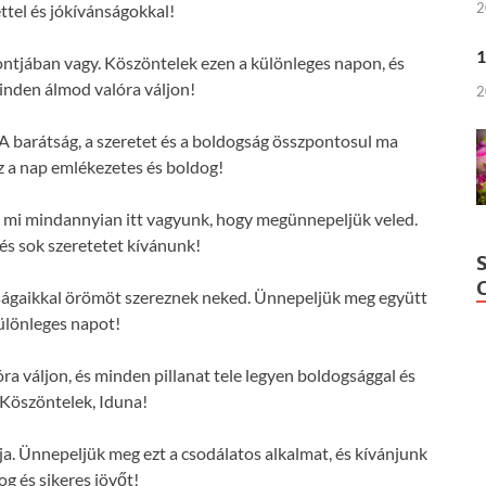
2
ttel és jókívánságokkal!
1
ontjában vagy. Köszöntelek ezen a különleges napon, és
nden álmod valóra váljon!
2
A barátság, a szeretet és a boldogság összpontosul ma
z a nap emlékezetes és boldog!
és mi mindannyian itt vagyunk, hogy megünnepeljük veled.
s sok szeretetet kívánunk!
ságaikkal örömöt szereznek neked. Ünnepeljük meg együtt
különleges napot!
 váljon, és minden pillanat tele legyen boldogsággal és
 Köszöntelek, Iduna!
ja. Ünnepeljük meg ezt a csodálatos alkalmat, és kívánjunk
og és sikeres jövőt!