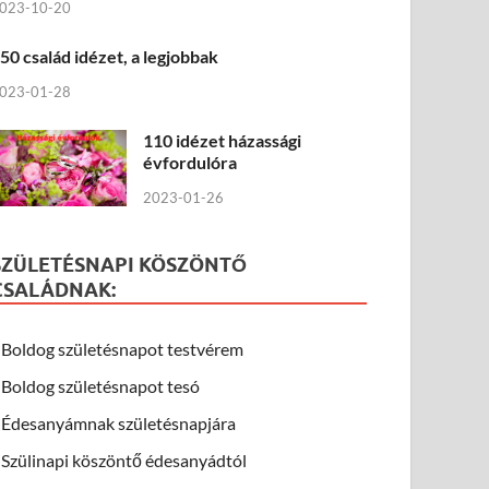
023-10-20
50 család idézet, a legjobbak
023-01-28
110 idézet házassági
évfordulóra
2023-01-26
SZÜLETÉSNAPI KÖSZÖNTŐ
CSALÁDNAK:
Boldog születésnapot testvérem
Boldog születésnapot tesó
Édesanyámnak születésnapjára
Szülinapi köszöntő édesanyádtól