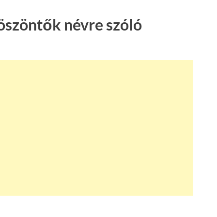
öszöntők névre szóló