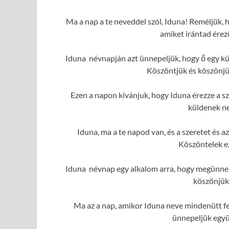
Ma a nap a te neveddel szól, Iduna! Reméljük, h
amiket irántad érez
Iduna névnapján azt ünnepeljük, hogy ő egy kü
Köszöntjük és köszönjük
Ezen a napon kívánjuk, hogy Iduna érezze a sz
küldenek ne
Iduna, ma a te napod van, és a szeretet és
Köszöntelek e
Iduna névnap egy alkalom arra, hogy megünnepe
köszönjük
Ma az a nap, amikor Iduna neve mindenütt fe
ünnepeljük együ