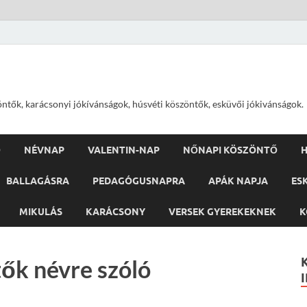
öntők, karácsonyi jókívánságok, húsvéti köszöntők, esküvői jókivánságok.
Ő
NÉVNAP
VALENTIN-NAP
NŐNAPI KÖSZÖNTŐ
H
BALLAGÁSRA
PEDAGÓGUSNAPRA
APÁK NAPJA
ES
MIKULÁS
KARÁCSONY
VERSEK GYEREKEKNEK
K
ők névre szóló