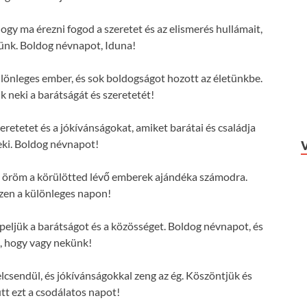
ogy ma érezni fogod a szeretet és az elismerés hullámait,
ünk. Boldog névnapot, Iduna!
lönleges ember, és sok boldogságot hozott az életünkbe.
 neki a barátságát és szeretetét!
eretetet és a jókívánságokat, amiket barátai és családja
ki. Boldog névnapot!
 az öröm a körülötted lévő emberek ajándéka számodra.
zen a különleges napon!
ljük a barátságot és a közösséget. Boldog névnapot, és
, hogy vagy nekünk!
lcsendül, és jókívánságokkal zeng az ég. Köszöntjük és
tt ezt a csodálatos napot!