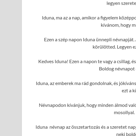
legyen szerete
Iduna, ma az a nap, amikor a figyelem középp
kívánom, hogy mi
Ezen a szép napon Iduna ünnepli névnapját. 
körülötted. Legyen e
Kedves Iduna! Ezen a napon te vagy a csillag, 
Boldog névnapot é
Iduna, az emberek ma rád gondolnak, és jókíván
ezt a 
Névnapodon kívánjuk, hogy minden álmod valóra
mosollyal.
Iduna névnap az összetartozás és a szeretet nap
neki bold