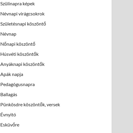
Szülinapra képek
Névnapi virágcsokrok
Születésnapi köszöntő
Névnap
Nőnapi köszöntő
Húsvéti köszöntők
Anyáknapi köszöntők
Apák napja
Pedagógusnapra
Ballagás
Pünkösdre köszöntők, versek
Évnyitó
Esküvőre