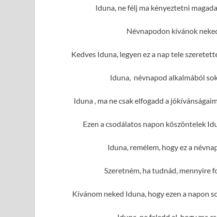
Iduna, ne félj ma kényeztetni magad
Névnapodon kívánok neked 
Kedves Iduna, legyen ez a nap tele szeretet
Iduna, névnapod alkalmából sok 
Iduna , ma ne csak elfogadd a jókívánságai
Ezen a csodálatos napon köszöntelek Idu
Iduna, remélem, hogy ez a névnap
Szeretném, ha tudnád, mennyire f
Kívánom neked Iduna, hogy ezen a napon sok
Iduna, ne feledd el, hogy ma c