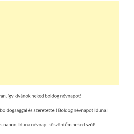
an, így kívánok neked boldog névnapot!
boldogsággal és szeretettel! Boldog névnapot Iduna!
es napon, Iduna névnapi köszöntőm neked szól!