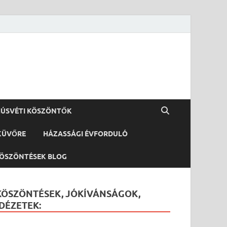
ÚSVÉTI KÖSZÖNTŐK
KÜVŐRE
HÁZASSÁGI ÉVFORDULÓ
ÖSZÖNTÉSEK BLOG
KÖSZÖNTÉSEK, JÓKÍVÁNSÁGOK,
IDÉZETEK: