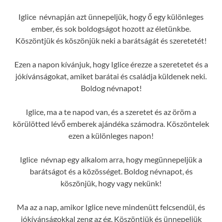
Iglice névnapján azt ünnepeljük, hogy ő egy különleges
ember, és sok boldogságot hozott az életünkbe.
Köszöntjük és köszönjük neki a barátságát és szeretetét!
Ezen a napon kívánjuk, hogy Iglice érezze a szeretetet és a
jókívánságokat, amiket barátai és családja küldenek neki.
Boldog névnapot!
Iglice, ma a te napod van, és a szeretet és az öröm a
körülötted lévő emberek ajándéka számodra. Köszöntelek
ezen a különleges napon!
Iglice névnap egy alkalom arra, hogy megünnepeljük a
barátságot és a közösséget. Boldog névnapot, és
köszönjük, hogy vagy nekünk!
Ma az a nap, amikor Iglice neve mindenütt felcsendül, és
jókívánságokkal zeng az ég. Köszöntjük és ünnepeljük