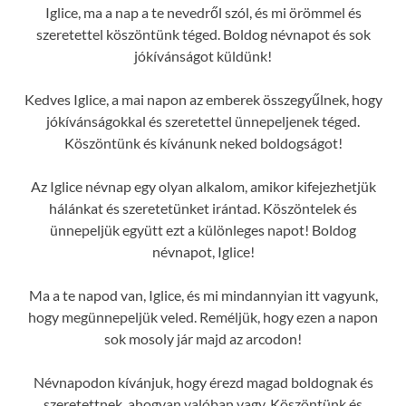
Iglice, ma a nap a te nevedről szól, és mi örömmel és
szeretettel köszöntünk téged. Boldog névnapot és sok
jókívánságot küldünk!
Kedves Iglice, a mai napon az emberek összegyűlnek, hogy
jókívánságokkal és szeretettel ünnepeljenek téged.
Köszöntünk és kívánunk neked boldogságot!
Az Iglice névnap egy olyan alkalom, amikor kifejezhetjük
hálánkat és szeretetünket irántad. Köszöntelek és
ünnepeljük együtt ezt a különleges napot! Boldog
névnapot, Iglice!
Ma a te napod van, Iglice, és mi mindannyian itt vagyunk,
hogy megünnepeljük veled. Reméljük, hogy ezen a napon
sok mosoly jár majd az arcodon!
Névnapodon kívánjuk, hogy érezd magad boldognak és
szeretettnek, ahogyan valóban vagy. Köszöntünk és