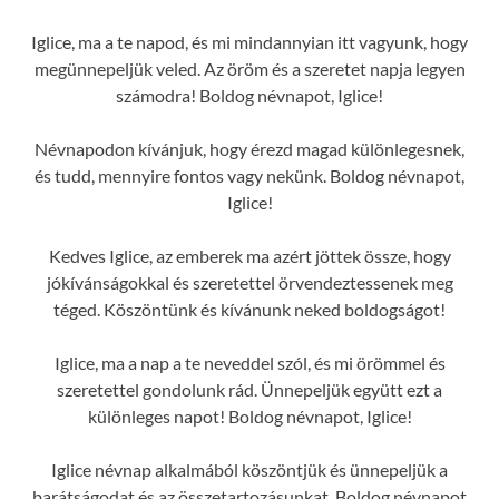
Iglice, ma a te napod, és mi mindannyian itt vagyunk, hogy
megünnepeljük veled. Az öröm és a szeretet napja legyen
számodra! Boldog névnapot, Iglice!
Névnapodon kívánjuk, hogy érezd magad különlegesnek,
és tudd, mennyire fontos vagy nekünk. Boldog névnapot,
Iglice!
Kedves Iglice, az emberek ma azért jöttek össze, hogy
jókívánságokkal és szeretettel örvendeztessenek meg
téged. Köszöntünk és kívánunk neked boldogságot!
Iglice, ma a nap a te neveddel szól, és mi örömmel és
szeretettel gondolunk rád. Ünnepeljük együtt ezt a
különleges napot! Boldog névnapot, Iglice!
Iglice névnap alkalmából köszöntjük és ünnepeljük a
barátságodat és az összetartozásunkat. Boldog névnapot