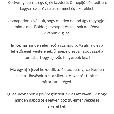
Kedves Iglice, ma egy új év kezdetét ünnepljük életedben.
Legyen ez az év tele örömmel és sikerekkel!
Névnapodon kívánjuk, hogy minden napod úgy ragyogjon,
mint a mai. Boldog névnapot és sok-sok napfényt
kívánunk Iglice!
Iglice, ma minden elérhető a számodra. Az álmaid és a
lehetőségek végtelenek. Ünnepeld ezt a napot azzal a
tudattal, hogy a jövőd fényesebb lesz!
Ma egy új fejezet kezdődik az életedben, Iglice. Készen
állsz a kihívásokra és a sikerekre. Köszöntünk és
bátorítunk téged!
Iglice, névnapon a jövőre gondolunk, és azt kívánjuk, hogy
minden napod tele legyen pozitív élményekkel és
sikerekkel!