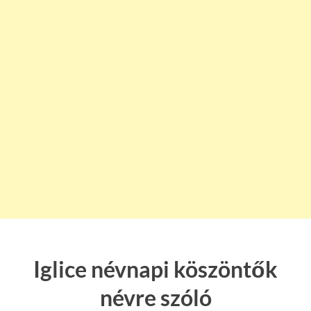
Iglice névnapi köszöntők
névre szóló