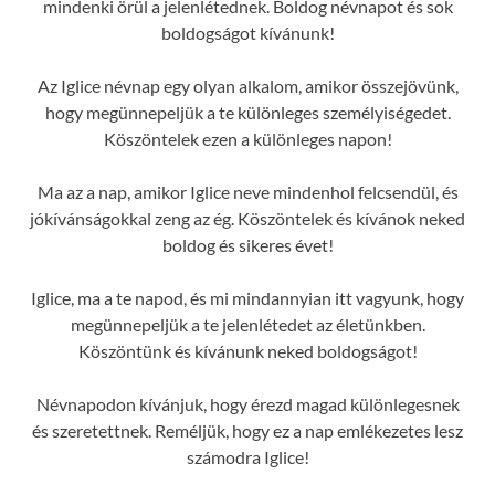
mindenki örül a jelenlétednek. Boldog névnapot és sok
boldogságot kívánunk!
Az Iglice névnap egy olyan alkalom, amikor összejövünk,
hogy megünnepeljük a te különleges személyiségedet.
Köszöntelek ezen a különleges napon!
Ma az a nap, amikor Iglice neve mindenhol felcsendül, és
jókívánságokkal zeng az ég. Köszöntelek és kívánok neked
boldog és sikeres évet!
Iglice, ma a te napod, és mi mindannyian itt vagyunk, hogy
megünnepeljük a te jelenlétedet az életünkben.
Köszöntünk és kívánunk neked boldogságot!
Névnapodon kívánjuk, hogy érezd magad különlegesnek
és szeretettnek. Reméljük, hogy ez a nap emlékezetes lesz
számodra Iglice!