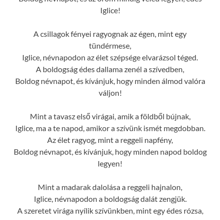
Iglice!
A csillagok fényei ragyognak az égen, mint egy
tündérmese,
Iglice, névnapodon az élet szépsége elvarázsol téged.
A boldogság édes dallama zenél a szívedben,
Boldog névnapot, és kívánjuk, hogy minden álmod valóra
váljon!
Mint a tavasz első virágai, amik a földből bújnak,
Iglice, ma a te napod, amikor a szívünk ismét megdobban.
Az élet ragyog, mint a reggeli napfény,
Boldog névnapot, és kívánjuk, hogy minden napod boldog
legyen!
Mint a madarak dalolása a reggeli hajnalon,
Iglice, névnapodon a boldogság dalát zengjük.
A szeretet virága nyílik szívünkben, mint egy édes rózsa,