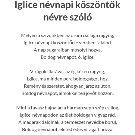
Iglice névnapi köszöntők
névre szóló
Mélyen a szívünkben az öröm csillaga ragyog,
Iglice névnapi köszöntőd e versben találod.
A nap sugaraiban mosolyt hozva,
Boldog névnapot, ó, Iglice.
Virágok illatával, az ég kéken ragyog,
Iglice, ma minden perc boldogságot hoz.
Remény és szeretet, ahogyan jársz az úton,
Boldog névnapot, álmokkal teli jövőt hozzon.
Mint a tavasz hajnalán a harmatcsepp szép csillog,
Iglice, névnapodon az élet boldogan vigyáz rád.
A madarak dalolnak, a természet nevédbe borul,
Boldog névnapot, életed édes virágait hozza.