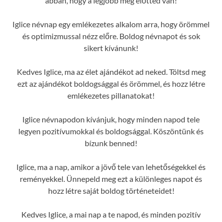
abban, hogy a legjobb még előtted van!
Iglice névnap egy emlékezetes alkalom arra, hogy örömmel
és optimizmussal nézz előre. Boldog névnapot és sok
sikert kívánunk!
Kedves Iglice, ma az élet ajándékot ad neked. Töltsd meg
ezt az ajándékot boldogsággal és örömmel, és hozz létre
emlékezetes pillanatokat!
Iglice névnapodon kívánjuk, hogy minden napod tele
legyen pozitívumokkal és boldogsággal. Köszöntünk és
bízunk benned!
Iglice, ma a nap, amikor a jövő tele van lehetőségekkel és
reményekkel. Ünnepeld meg ezt a különleges napot és
hozz létre saját boldog történeteidet!
Kedves Iglice, a mai nap a te napod, és minden pozitív