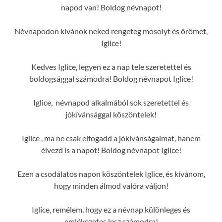
napod van! Boldog névnapot!
Névnapodon kívánok neked rengeteg mosolyt és örömet,
Iglice!
Kedves Iglice, legyen ez a nap tele szeretettel és
boldogsággal számodra! Boldog névnapot Iglice!
Iglice, névnapod alkalmából sok szeretettel és
jókívánsággal köszöntelek!
Iglice , ma ne csak elfogadd a jókívánságaimat, hanem
élvezd is a napot! Boldog névnapot Iglice!
Ezen a csodálatos napon köszöntelek Iglice, és kívánom,
hogy minden álmod valóra váljon!
Iglice, remélem, hogy ez a névnap különleges és
emlékezetes lesz számodra!