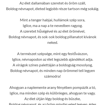
Az élet dallamában szeretet és öröm száll,
Boldog névnapot, életed legjobb része tartson még sokáig.
Mint a tenger habjai, hullámok szép sora,
Iglice, ma a nap a te nevedben ragyog.
A szeretet hűségével és az élet örömével,
Boldog névnapot, és sok-sok boldog pillanatot kívánok
neked.
A természet szépsége, mint egy festővászon,
Iglice, névnapodon az élet legszebb ajándékot adja.
A virágok színes palettáján a boldogság mosolyog,
Boldog névnapot, és minden nap örömmel teli legyen
számodra!
Ahogyan a naplemente arany fényében pompázik a tó,
Iglice, ma minden szép és különleges, ahogyan te vagy.
Az élet útján légy boldog és büszke,
Boldog névnapot, és az öröm mindig veled legyen, édes