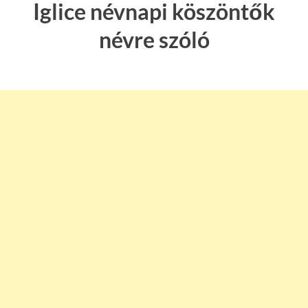
Iglice névnapi köszöntők
névre szóló