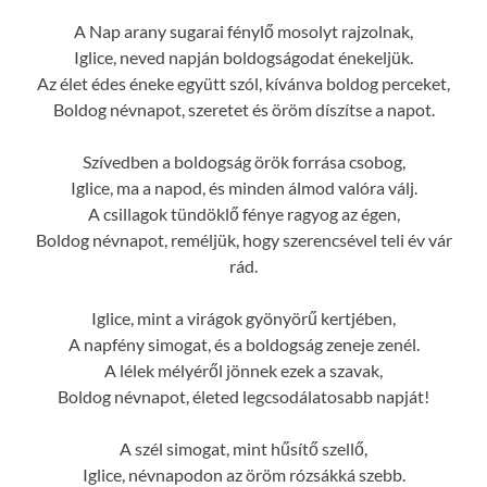
A Nap arany sugarai fénylő mosolyt rajzolnak,
Iglice, neved napján boldogságodat énekeljük.
Az élet édes éneke együtt szól, kívánva boldog perceket,
Boldog névnapot, szeretet és öröm díszítse a napot.
Szívedben a boldogság örök forrása csobog,
Iglice, ma a napod, és minden álmod valóra válj.
A csillagok tündöklő fénye ragyog az égen,
Boldog névnapot, reméljük, hogy szerencsével teli év vár
rád.
Iglice, mint a virágok gyönyörű kertjében,
A napfény simogat, és a boldogság zeneje zenél.
A lélek mélyéről jönnek ezek a szavak,
Boldog névnapot, életed legcsodálatosabb napját!
A szél simogat, mint hűsítő szellő,
Iglice, névnapodon az öröm rózsákká szebb.