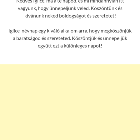
Kedves Iglice, ma a te napod, és mi mindannyian itt
vagyunk, hogy ünnepeljünk veled. Köszöntünk és
kívánunk neked boldogságot és szeretetet!
Iglice névnap egy kiváló alkalom arra, hogy megköszönjük
a barátságod és szereteted. Köszöntjük és ünnepeljük
együtt ezt a különleges napot!