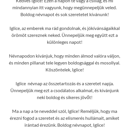
Kedves Iglice! Ezen a napon te vagy a csillag, és mi
mindannyian itt vagyunk, hogy megünnepeljük veled.
Boldog névnapot és sok szeretetet kívánunk!
Iglice, az emberek ma rád gondolnak, és jókívánságaikkal
örömöt szereznek neked. Ünnepeljük meg együtt ezt a
különleges napot!
Névnapodon kívánjuk, hogy minden álmod valóra váljon,
és minden pillanat tele legyen boldogsággal és mosollyal.
Köszöntelek, Iglice!
Iglice névnap az összetartozás és a szeretet napja.
Ünnepeljük meg ezt a csodálatos alkalmat, és kívánjunk
neki boldog és sikeres jövőt!
Ma a nap a te neveddel szól, Iglice! Reméljük, hogy ma
érezni fogod a szeretet és az elismerés hullámait, amiket
irántad érezünk. Boldog névnapot, Iglice!