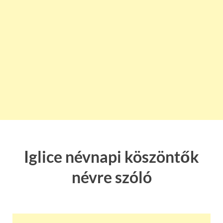
Iglice névnapi köszöntők
névre szóló