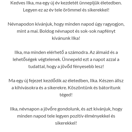
Kedves Ilka, ma egy új év kezdetét ünnepljük életedben.
Legyen ez az év tele örömmel és sikerekkel!
Névnapodon kívánjuk, hogy minden napod úgy ragyogjon,
mint a mai. Boldog névnapot és sok-sok napfényt
kívánunk Ilka!
Ilka, ma minden elérhető a számodra. Az álmaid és a
lehetőségek végtelenek. Ünnepeld ezt a napot azzal a
tudattal, hogy a jövőd fényesebb lesz!
Ma egy új fejezet kezdődik az életedben, Ilka. Készen állsz
a kihívásokra és a sikerekre. Köszöntünk és bátorítunk
téged!
Ilka, névnapon a jövőre gondolunk, és azt kívánjuk, hogy
minden napod tele legyen pozitív élményekkel és
sikerekkel!