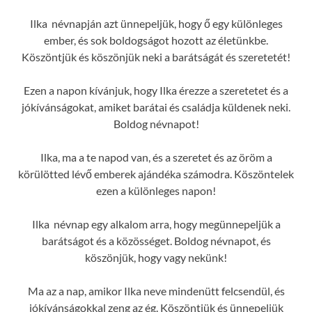
Ilka névnapján azt ünnepeljük, hogy ő egy különleges
ember, és sok boldogságot hozott az életünkbe.
Köszöntjük és köszönjük neki a barátságát és szeretetét!
Ezen a napon kívánjuk, hogy Ilka érezze a szeretetet és a
jókívánságokat, amiket barátai és családja küldenek neki.
Boldog névnapot!
Ilka, ma a te napod van, és a szeretet és az öröm a
körülötted lévő emberek ajándéka számodra. Köszöntelek
ezen a különleges napon!
Ilka névnap egy alkalom arra, hogy megünnepeljük a
barátságot és a közösséget. Boldog névnapot, és
köszönjük, hogy vagy nekünk!
Ma az a nap, amikor Ilka neve mindenütt felcsendül, és
jókívánságokkal zeng az ég. Köszöntjük és ünnepeljük