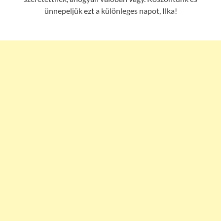
ünnepeljük ezt a különleges napot, Ilka!