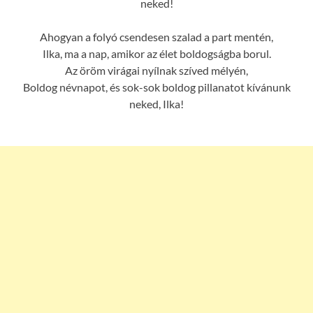
neked!
Ahogyan a folyó csendesen szalad a part mentén,
Ilka, ma a nap, amikor az élet boldogságba borul.
Az öröm virágai nyílnak szíved mélyén,
Boldog névnapot, és sok-sok boldog pillanatot kívánunk
neked, Ilka!