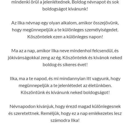
mindenki örül a jelenlétednek. Boldog névnapot és sok
boldogságot kívánunk!
Az Ilka névnap egy olyan alkalom, amikor összejövünk,
hogy megünnepeljük a te különleges személyiségedet.
Köszöntelek ezen a különleges napon!
Ma az a nap, amikor Ilka neve mindenhol felcsendül, és
jókívánságokkal zeng az ég. Köszöntelek és kívánok neked
boldog és sikeres évet!
Ilka, ma a te napod, és mi mindannyian itt vagyunk, hogy
megünnepeljük a te jelenlétedet az életünkben.
Köszöntünk és kívánunk neked boldogságot!
Névnapodon kívánjuk, hogy érezd magad különlegesnek
és szeretettnek. Reméljük, hogy ez a nap emlékezetes lesz
számodra Ilka!