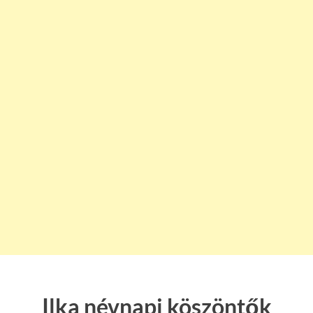
Ilka névnapi köszöntők