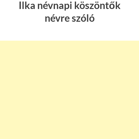
Ilka névnapi köszöntők
névre szóló