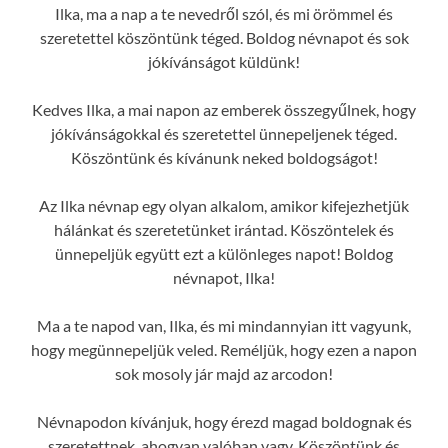
Ilka, ma a nap a te nevedről szól, és mi örömmel és
szeretettel köszöntünk téged. Boldog névnapot és sok
jókívánságot küldünk!
Kedves Ilka, a mai napon az emberek összegyűlnek, hogy
jókívánságokkal és szeretettel ünnepeljenek téged.
Köszöntünk és kívánunk neked boldogságot!
Az Ilka névnap egy olyan alkalom, amikor kifejezhetjük
hálánkat és szeretetünket irántad. Köszöntelek és
ünnepeljük együtt ezt a különleges napot! Boldog
névnapot, Ilka!
Ma a te napod van, Ilka, és mi mindannyian itt vagyunk,
hogy megünnepeljük veled. Reméljük, hogy ezen a napon
sok mosoly jár majd az arcodon!
Névnapodon kívánjuk, hogy érezd magad boldognak és
szeretettnek, ahogyan valóban vagy. Köszöntünk és