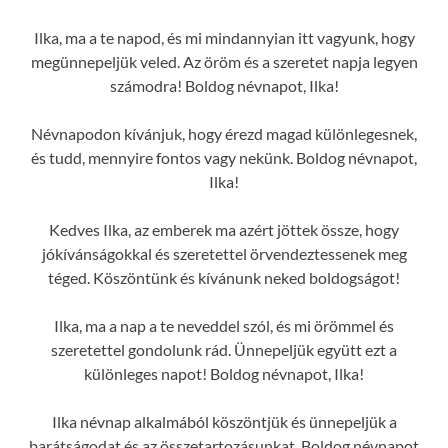
Ilka, ma a te napod, és mi mindannyian itt vagyunk, hogy
megünnepeljük veled. Az öröm és a szeretet napja legyen
számodra! Boldog névnapot, Ilka!
Névnapodon kívánjuk, hogy érezd magad különlegesnek,
és tudd, mennyire fontos vagy nekünk. Boldog névnapot,
Ilka!
Kedves Ilka, az emberek ma azért jöttek össze, hogy
jókívánságokkal és szeretettel örvendeztessenek meg
téged. Köszöntünk és kívánunk neked boldogságot!
Ilka, ma a nap a te neveddel szól, és mi örömmel és
szeretettel gondolunk rád. Ünnepeljük együtt ezt a
különleges napot! Boldog névnapot, Ilka!
Ilka névnap alkalmából köszöntjük és ünnepeljük a
barátságodat és az összetartozásunkat. Boldog névnapot