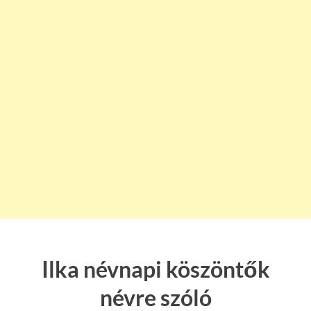
Ilka névnapi köszöntők
névre szóló