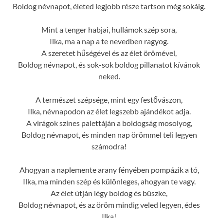
Boldog névnapot, életed legjobb része tartson még sokáig.
Mint a tenger habjai, hullámok szép sora,
Ilka, ma a nap a te nevedben ragyog.
A szeretet hűségével és az élet örömével,
Boldog névnapot, és sok-sok boldog pillanatot kívánok
neked.
A természet szépsége, mint egy festővászon,
Ilka, névnapodon az élet legszebb ajándékot adja.
A virágok színes palettáján a boldogság mosolyog,
Boldog névnapot, és minden nap örömmel teli legyen
számodra!
Ahogyan a naplemente arany fényében pompázik a tó,
Ilka, ma minden szép és különleges, ahogyan te vagy.
Az élet útján légy boldog és büszke,
Boldog névnapot, és az öröm mindig veled legyen, édes
Ilka!