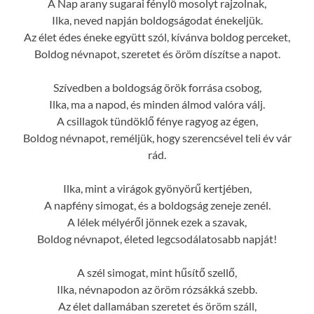
A Nap arany sugarai fénylő mosolyt rajzolnak,
Ilka, neved napján boldogságodat énekeljük.
Az élet édes éneke együtt szól, kívánva boldog perceket,
Boldog névnapot, szeretet és öröm díszítse a napot.
Szívedben a boldogság örök forrása csobog,
Ilka, ma a napod, és minden álmod valóra válj.
A csillagok tündöklő fénye ragyog az égen,
Boldog névnapot, reméljük, hogy szerencsével teli év vár
rád.
Ilka, mint a virágok gyönyörű kertjében,
A napfény simogat, és a boldogság zeneje zenél.
A lélek mélyéről jönnek ezek a szavak,
Boldog névnapot, életed legcsodálatosabb napját!
A szél simogat, mint hűsítő szellő,
Ilka, névnapodon az öröm rózsákká szebb.
Az élet dallamában szeretet és öröm száll,