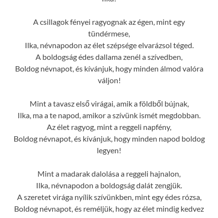
A csillagok fényei ragyognak az égen, mint egy
tündérmese,
Ilka, névnapodon az élet szépsége elvarázsol téged.
A boldogság édes dallama zenél a szívedben,
Boldog névnapot, és kívánjuk, hogy minden álmod valóra
váljon!
Mint a tavasz első virágai, amik a földből bújnak,
Ilka, ma a te napod, amikor a szívünk ismét megdobban.
Az élet ragyog, mint a reggeli napfény,
Boldog névnapot, és kívánjuk, hogy minden napod boldog
legyen!
Mint a madarak dalolása a reggeli hajnalon,
Ilka, névnapodon a boldogság dalát zengjük.
A szeretet virága nyílik szívünkben, mint egy édes rózsa,
Boldog névnapot, és reméljük, hogy az élet mindig kedvez