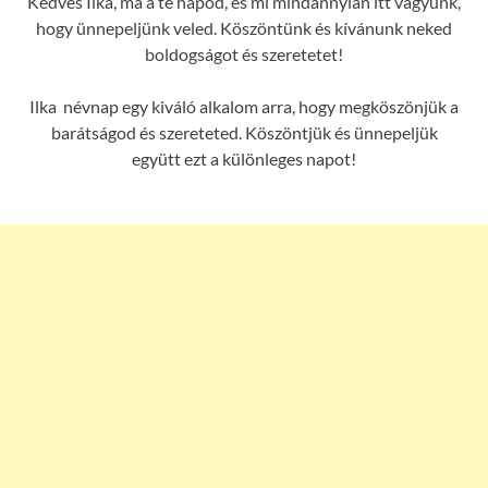
Kedves Ilka, ma a te napod, és mi mindannyian itt vagyunk,
hogy ünnepeljünk veled. Köszöntünk és kívánunk neked
boldogságot és szeretetet!
Ilka névnap egy kiváló alkalom arra, hogy megköszönjük a
barátságod és szereteted. Köszöntjük és ünnepeljük
együtt ezt a különleges napot!