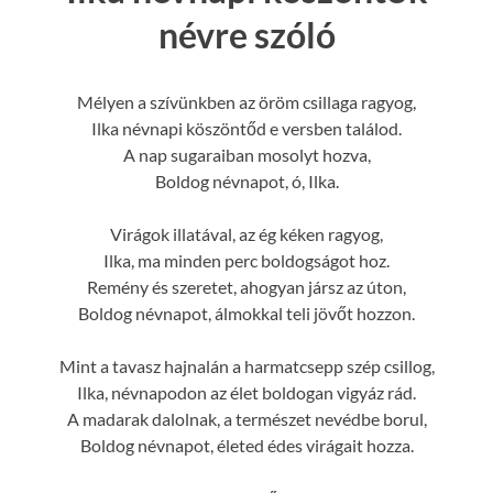
névre szóló
Mélyen a szívünkben az öröm csillaga ragyog,
Ilka névnapi köszöntőd e versben találod.
A nap sugaraiban mosolyt hozva,
Boldog névnapot, ó, Ilka.
Virágok illatával, az ég kéken ragyog,
Ilka, ma minden perc boldogságot hoz.
Remény és szeretet, ahogyan jársz az úton,
Boldog névnapot, álmokkal teli jövőt hozzon.
Mint a tavasz hajnalán a harmatcsepp szép csillog,
Ilka, névnapodon az élet boldogan vigyáz rád.
A madarak dalolnak, a természet nevédbe borul,
Boldog névnapot, életed édes virágait hozza.