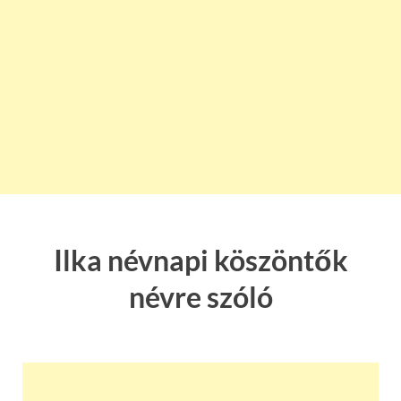
Ilka névnapi köszöntők
névre szóló