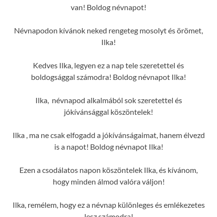
van! Boldog névnapot!
Névnapodon kívánok neked rengeteg mosolyt és örömet,
Ilka!
Kedves Ilka, legyen ez a nap tele szeretettel és
boldogsággal számodra! Boldog névnapot Ilka!
Ilka, névnapod alkalmából sok szeretettel és
jókívánsággal köszöntelek!
Ilka , ma ne csak elfogadd a jókívánságaimat, hanem élvezd
is a napot! Boldog névnapot Ilka!
Ezen a csodálatos napon köszöntelek Ilka, és kívánom,
hogy minden álmod valóra váljon!
Ilka, remélem, hogy ez a névnap különleges és emlékezetes
lesz számodra!