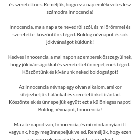
és szeretettnek. Reméljük, hogy ez a nap emlékezetes lesz
számodra Innocencia!
Innocencia, ma a nap a te nevedről szól, és mi örömmel és
szeretettel köszöntünk téged. Boldog névnapot és sok
jókívánságot küldünk!
Kedves Innocencia, a mai napon az emberek összegyűlnek,
hogy jókívánságokkal és szeretettel ünnepeljenek téged.
Köszöntünk és kívánunk neked boldogságot!
Az Innocencia névnap egy olyan alkalom, amikor
kifejezhetjük hálánkat és szeretetünket irántad.
Köszöntelek és ünnepeljük együtt ezt a különleges napot!
Boldog névnapot, Innocencia!
Ma a te napod van, Innocencia, és mi mindannyian itt
vagyunk, hogy megünnepeljük veled. Reméljük, hogy ezen
a napon sok mosoly jár majd az arcodon!