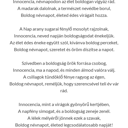
Innocencia, névnapodon az élet boldogan vigyáz rád.
A madarak dalolnak, a természet nevédbe borul,
Boldog névnapot, életed édes virágait hozza.
A Nap arany sugarai fénylő mosolyt rajzolnak,
Innocencia, neved napján boldogságodat énekeljük.
Az élet édes éneke együtt szól, kívánva boldog perceket,
Boldog névnapot, szeretet és öröm díszítse a napot.
Szívedben a boldogság örök forrása csobog,
Innocencia, ma a napod, és minden álmod valóra válj.
A csillagok tündöklő fénye ragyog az égen,
Boldog névnapot, reméljük, hogy szerencsével teli év vár
rád.
Innocencia, mint a virágok gyönyörű kertjében,
A napfény simogat, és a boldogság zeneje zenél.
A lélek mélyéről jönnek ezek a szavak,
Boldog névnapot, életed legcsodálatosabb napját!