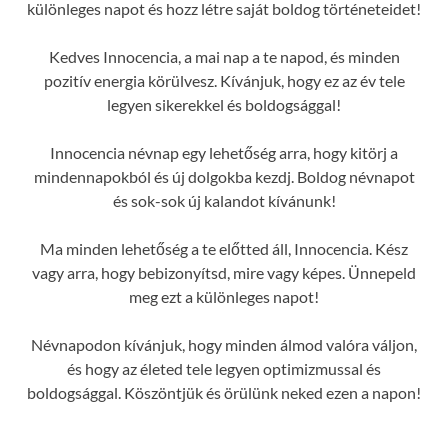
különleges napot és hozz létre saját boldog történeteidet!
Kedves Innocencia, a mai nap a te napod, és minden
pozitív energia körülvesz. Kívánjuk, hogy ez az év tele
legyen sikerekkel és boldogsággal!
Innocencia névnap egy lehetőség arra, hogy kitörj a
mindennapokból és új dolgokba kezdj. Boldog névnapot
és sok-sok új kalandot kívánunk!
Ma minden lehetőség a te előtted áll, Innocencia. Kész
vagy arra, hogy bebizonyítsd, mire vagy képes. Ünnepeld
meg ezt a különleges napot!
Névnapodon kívánjuk, hogy minden álmod valóra váljon,
és hogy az életed tele legyen optimizmussal és
boldogsággal. Köszöntjük és örülünk neked ezen a napon!