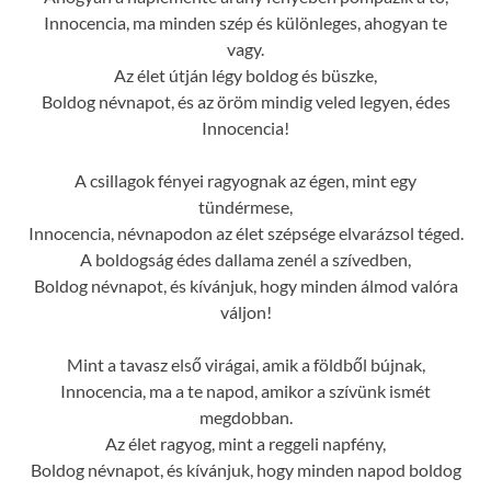
Innocencia, ma minden szép és különleges, ahogyan te
vagy.
Az élet útján légy boldog és büszke,
Boldog névnapot, és az öröm mindig veled legyen, édes
Innocencia!
A csillagok fényei ragyognak az égen, mint egy
tündérmese,
Innocencia, névnapodon az élet szépsége elvarázsol téged.
A boldogság édes dallama zenél a szívedben,
Boldog névnapot, és kívánjuk, hogy minden álmod valóra
váljon!
Mint a tavasz első virágai, amik a földből bújnak,
Innocencia, ma a te napod, amikor a szívünk ismét
megdobban.
Az élet ragyog, mint a reggeli napfény,
Boldog névnapot, és kívánjuk, hogy minden napod boldog