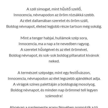
A szél simogat, mint hűsítő szellő,
Innocencia, névnapodon az öröm rózsákká szebb.
Az élet dallamában szeretet és öröm száll,
Boldog névnapot, életed legjobb része tartson még sokáig.
Mint a tenger habjai, hullámok szép sora,
Innocencia, ma a nap a te nevedben ragyog.
A szeretet hűségével és az élet örömével,
Boldog névnapot, és sok-sok boldog pillanatot kívánok
neked.
A természet szépsége, mint egy festővászon,
Innocencia, névnapodon az élet legszebb ajándékot adja.
A virágok színes palettáján a boldogság mosolyog,
Boldog névnapot, és minden nap örömmel teli legyen
számodra!
Ahogyan a naplemente arany fényében pompázik a tó,