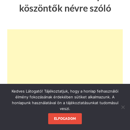
köszöntők névre szóló
Kedves Látogató! Tájékoztatjuk, hogy a honlap felhasználói
élmény fokozásának érdekében sütiket alkalmazunk. A
honlapunk használatával ön a tájékoztatásunkat tudomásul
veszi.
ELFOGADOM