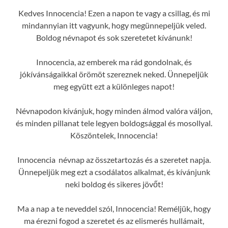
Kedves Innocencia! Ezen a napon te vagy a csillag, és mi
mindannyian itt vagyunk, hogy megünnepeljük veled.
Boldog névnapot és sok szeretetet kívánunk!
Innocencia, az emberek ma rád gondolnak, és
jókívánságaikkal örömöt szereznek neked. Ünnepeljük
meg együtt ezt a különleges napot!
Névnapodon kívánjuk, hogy minden álmod valóra váljon,
és minden pillanat tele legyen boldogsággal és mosollyal.
Köszöntelek, Innocencia!
Innocencia névnap az összetartozás és a szeretet napja.
Ünnepeljük meg ezt a csodálatos alkalmat, és kívánjunk
neki boldog és sikeres jövőt!
Ma a nap a te neveddel szól, Innocencia! Reméljük, hogy
ma érezni fogod a szeretet és az elismerés hullámait,