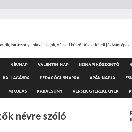
öntők, karácsonyi jókívánságok, húsvéti köszöntők, esküvői jókivánságok.
Ő
NÉVNAP
VALENTIN-NAP
NŐNAPI KÖSZÖNTŐ
H
BALLAGÁSRA
PEDAGÓGUSNAPRA
APÁK NAPJA
ES
MIKULÁS
KARÁCSONY
VERSEK GYEREKEKNEK
K
tők névre szóló