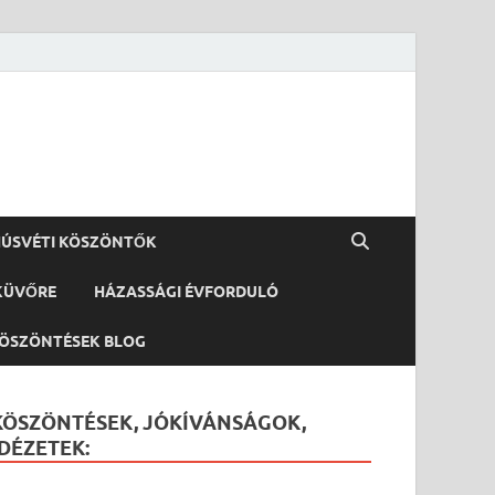
ÚSVÉTI KÖSZÖNTŐK
KÜVŐRE
HÁZASSÁGI ÉVFORDULÓ
ÖSZÖNTÉSEK BLOG
KÖSZÖNTÉSEK, JÓKÍVÁNSÁGOK,
IDÉZETEK: