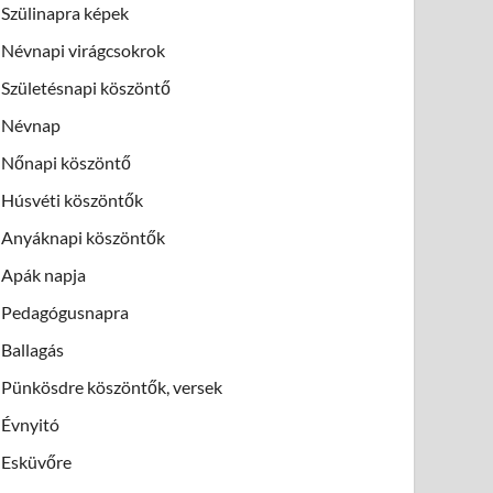
Szülinapra képek
Névnapi virágcsokrok
Születésnapi köszöntő
Névnap
Nőnapi köszöntő
Húsvéti köszöntők
Anyáknapi köszöntők
Apák napja
Pedagógusnapra
Ballagás
Pünkösdre köszöntők, versek
Évnyitó
Esküvőre