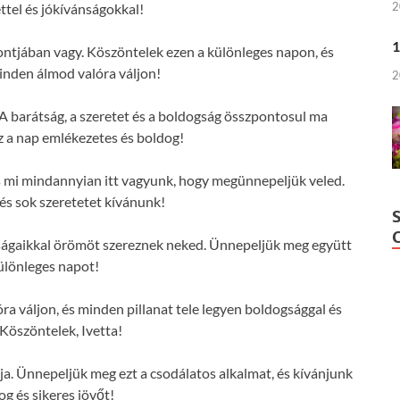
2
ttel és jókívánságokkal!
1
pontjában vagy. Köszöntelek ezen a különleges napon, és
nden álmod valóra váljon!
2
 A barátság, a szeretet és a boldogság összpontosul ma
z a nap emlékezetes és boldog!
 és mi mindannyian itt vagyunk, hogy megünnepeljük veled.
s sok szeretetet kívánunk!
nságaikkal örömöt szereznek neked. Ünnepeljük meg együtt
különleges napot!
 váljon, és minden pillanat tele legyen boldogsággal és
 Köszöntelek, Ivetta!
ja. Ünnepeljük meg ezt a csodálatos alkalmat, és kívánjunk
og és sikeres jövőt!