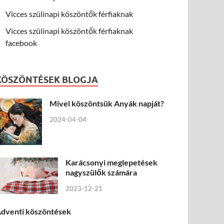
Vicces szülinapi köszöntők férfiaknak
Vicces szülinapi köszöntők férfiaknak
facebook
KÖSZÖNTÉSEK BLOGJA
Mivel köszöntsük Anyák napját?
2024-04-04
Karácsonyi meglepetések
nagyszülők számára
2023-12-21
dventi köszöntések