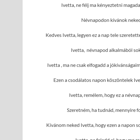
Ivetta, ne félj ma kényeztetni magad
Névnapodon kívánok neked 
Kedves Ivetta, legyen ez a nap tele szerete
Ivetta, névnapod alkalmából sok
Ivetta , ma ne csak elfogadd a jókívánságai
Ezen a csodálatos napon köszöntelek Ive
Ivetta, remélem, hogy ez a névna
Szeretném, ha tudnád, mennyire fo
Kívánom neked Ivetta, hogy ezen a napon so
Ivetta, ne feledd el, hogy ma c