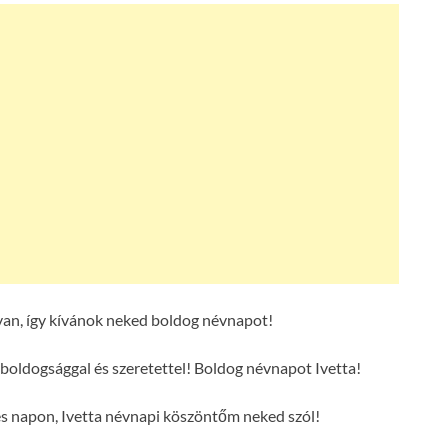
van, így kívánok neked boldog névnapot!
 boldogsággal és szeretettel! Boldog névnapot Ivetta!
es napon, Ivetta névnapi köszöntőm neked szól!