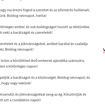
hogy ma érezni fogod a szeretet és az elismerés hullámait,
ünk. Boldog névnapot, Ivetta!
ülönleges ember, és sok boldogságot hozott az életünkbe.
 neki a barátságát és szeretetét!
eretetet és a jókívánságokat, amiket barátai és családja
ki. Boldog névnapot!
 az öröm a körülötted lévő emberek ajándéka számodra.
zen a különleges napon!
eljük a barátságot és a közösséget. Boldog névnapot, és
, hogy vagy nekünk!
lcsendül, és jókívánságokkal zeng az ég. Köszöntjük és
tt ezt a csodálatos napot!