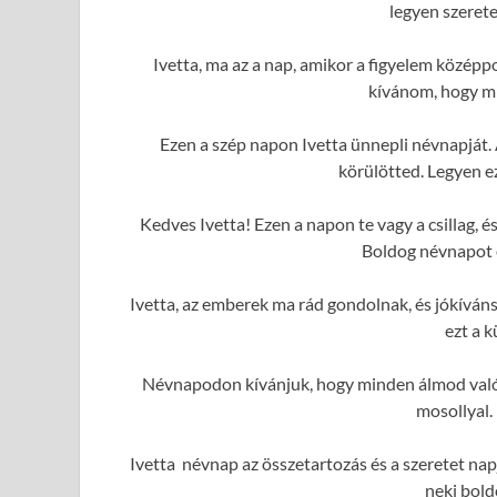
legyen szerete
Ivetta, ma az a nap, amikor a figyelem közép
kívánom, hogy mi
Ezen a szép napon Ivetta ünnepli névnapját.
körülötted. Legyen e
Kedves Ivetta! Ezen a napon te vagy a csillag,
Boldog névnapot é
Ivetta, az emberek ma rád gondolnak, és jókívá
ezt a 
Névnapodon kívánjuk, hogy minden álmod valóra
mosollyal.
Ivetta névnap az összetartozás és a szeretet nap
neki bold