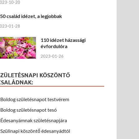
023-10-20
50 család idézet, a legjobbak
023-01-28
110 idézet házassági
évfordulóra
2023-01-26
SZÜLETÉSNAPI KÖSZÖNTŐ
CSALÁDNAK:
Boldog születésnapot testvérem
Boldog születésnapot tesó
Édesanyámnak születésnapjára
Szülinapi köszöntő édesanyádtól