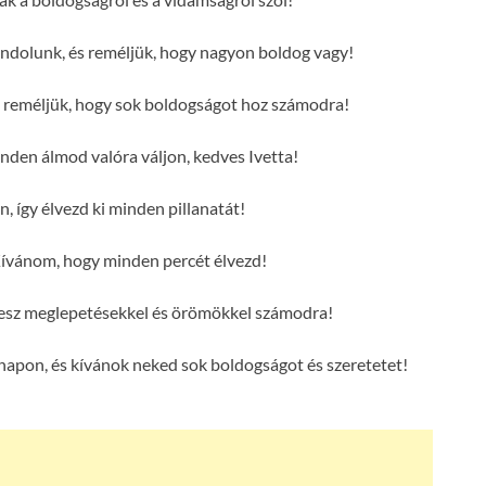
ondolunk, és reméljük, hogy nagyon boldog vagy!
és reméljük, hogy sok boldogságot hoz számodra!
en álmod valóra váljon, kedves Ivetta!
n, így élvezd ki minden pillanatát!
Kívánom, hogy minden percét élvezd!
e lesz meglepetésekkel és örömökkel számodra!
 napon, és kívánok neked sok boldogságot és szeretetet!