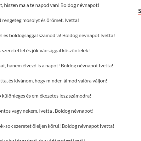
at, hiszen ma a te napod van! Boldog névnapot!
rengeteg mosolyt és örömet, Ivetta!
ttel és boldogsággal számodra! Boldog névnapot Ivetta!
 szeretettel és jókívánsággal köszöntelek!
mat, hanem élvezd is a napot! Boldog névnapot Ivetta!
tta, és kívánom, hogy minden álmod valóra váljon!
p különleges és emlékezetes lesz számodra!
ntos vagy nekem, Ivetta . Boldog névnapot!
k-sok szeretet öleljen körül! Boldog névnapot Ivetta!
sak a boldogságról és a vidámságról szól!