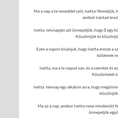
Ma a nap a te neveddel szól, Ivetta! Reméljük, 
amiket irántad érez
Ivetta névnapján azt ünnepeljük, hogy ő egy k
Köszöntjük és köszönjük
Ezen a napon kívánjuk, hogy Ivetta érezze a sz
küldenek ne
Ivetta, ma a te napod van, és a szeretet és
Köszöntelek e
Ivetta névnap egy alkalom arra, hogy megünnep
köszönjük
Ma az a nap, amikor Ivetta neve mindenütt fe
ünnepeljük együ