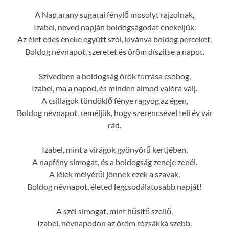
A Nap arany sugarai fénylő mosolyt rajzolnak,
Izabel, neved napján boldogságodat énekeljük.
Az élet édes éneke együtt szól, kívánva boldog perceket,
Boldog névnapot, szeretet és öröm díszítse a napot.
Szívedben a boldogság örök forrása csobog,
Izabel, ma a napod, és minden álmod valóra válj.
A csillagok tündöklő fénye ragyog az égen,
Boldog névnapot, reméljük, hogy szerencsével teli év vár
rád.
Izabel, mint a virágok gyönyörű kertjében,
A napfény simogat, és a boldogság zeneje zenél.
A lélek mélyéről jönnek ezek a szavak,
Boldog névnapot, életed legcsodálatosabb napját!
A szél simogat, mint hűsítő szellő,
Izabel, névnapodon az öröm rózsákká szebb.