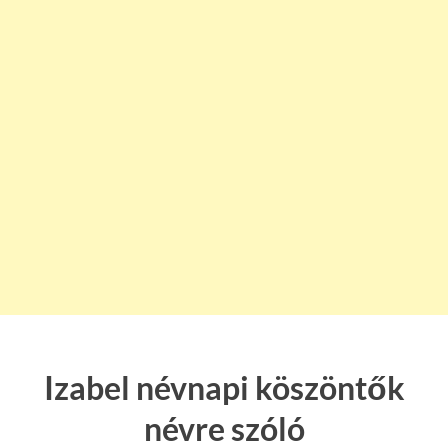
Izabel névnapi köszöntők
névre szóló