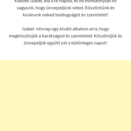
Kedves Izabel, ma a te napod, és mi mindannyian itt
vagyunk, hogy ünnepeljünk veled. Köszöntünk és
kívánunk neked boldogságot és szeretetet!
Izabel névnap egy kiváló alkalom arra, hogy
megköszönjük a barátságod és szereteted. Köszöntjük és
ünnepeljük együtt ezt a különleges napot!