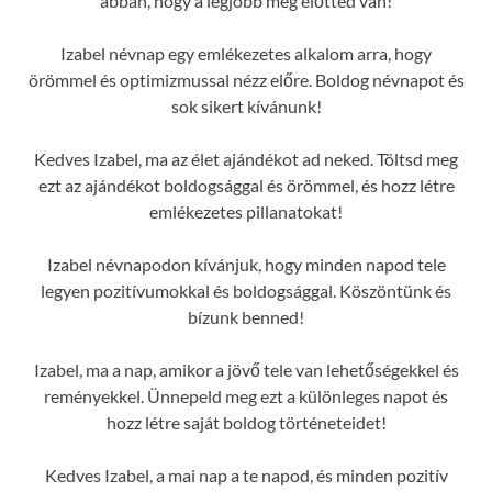
abban, hogy a legjobb még előtted van!
Izabel névnap egy emlékezetes alkalom arra, hogy
örömmel és optimizmussal nézz előre. Boldog névnapot és
sok sikert kívánunk!
Kedves Izabel, ma az élet ajándékot ad neked. Töltsd meg
ezt az ajándékot boldogsággal és örömmel, és hozz létre
emlékezetes pillanatokat!
Izabel névnapodon kívánjuk, hogy minden napod tele
legyen pozitívumokkal és boldogsággal. Köszöntünk és
bízunk benned!
Izabel, ma a nap, amikor a jövő tele van lehetőségekkel és
reményekkel. Ünnepeld meg ezt a különleges napot és
hozz létre saját boldog történeteidet!
Kedves Izabel, a mai nap a te napod, és minden pozitív