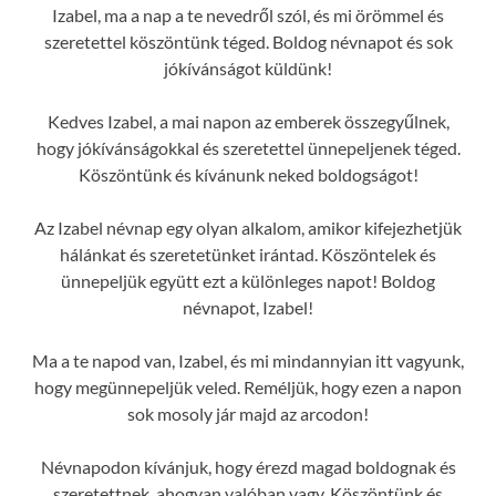
Izabel, ma a nap a te nevedről szól, és mi örömmel és
szeretettel köszöntünk téged. Boldog névnapot és sok
jókívánságot küldünk!
Kedves Izabel, a mai napon az emberek összegyűlnek,
hogy jókívánságokkal és szeretettel ünnepeljenek téged.
Köszöntünk és kívánunk neked boldogságot!
Az Izabel névnap egy olyan alkalom, amikor kifejezhetjük
hálánkat és szeretetünket irántad. Köszöntelek és
ünnepeljük együtt ezt a különleges napot! Boldog
névnapot, Izabel!
Ma a te napod van, Izabel, és mi mindannyian itt vagyunk,
hogy megünnepeljük veled. Reméljük, hogy ezen a napon
sok mosoly jár majd az arcodon!
Névnapodon kívánjuk, hogy érezd magad boldognak és
szeretettnek, ahogyan valóban vagy. Köszöntünk és