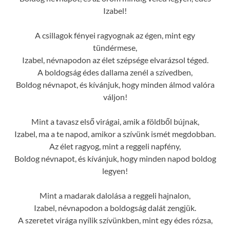
Izabel!
A csillagok fényei ragyognak az égen, mint egy
tündérmese,
Izabel, névnapodon az élet szépsége elvarázsol téged.
A boldogság édes dallama zenél a szívedben,
Boldog névnapot, és kívánjuk, hogy minden álmod valóra
váljon!
Mint a tavasz első virágai, amik a földből bújnak,
Izabel, ma a te napod, amikor a szívünk ismét megdobban.
Az élet ragyog, mint a reggeli napfény,
Boldog névnapot, és kívánjuk, hogy minden napod boldog
legyen!
Mint a madarak dalolása a reggeli hajnalon,
Izabel, névnapodon a boldogság dalát zengjük.
A szeretet virága nyílik szívünkben, mint egy édes rózsa,