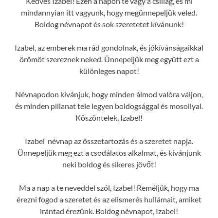
Kedves Izabel! Ezen a napon te vagy a csillag, és mi
mindannyian itt vagyunk, hogy megünnepeljük veled.
Boldog névnapot és sok szeretetet kívánunk!
Izabel, az emberek ma rád gondolnak, és jókívánságaikkal
örömöt szereznek neked. Ünnepeljük meg együtt ezt a
különleges napot!
Névnapodon kívánjuk, hogy minden álmod valóra váljon,
és minden pillanat tele legyen boldogsággal és mosollyal.
Köszöntelek, Izabel!
Izabel névnap az összetartozás és a szeretet napja.
Ünnepeljük meg ezt a csodálatos alkalmat, és kívánjunk
neki boldog és sikeres jövőt!
Ma a nap a te neveddel szól, Izabel! Reméljük, hogy ma
érezni fogod a szeretet és az elismerés hullámait, amiket
irántad érezünk. Boldog névnapot, Izabel!