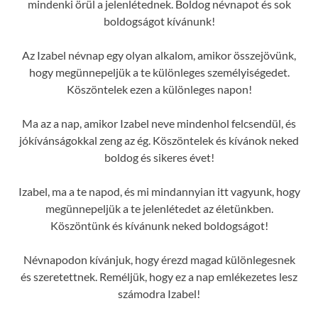
mindenki örül a jelenlétednek. Boldog névnapot és sok
boldogságot kívánunk!
Az Izabel névnap egy olyan alkalom, amikor összejövünk,
hogy megünnepeljük a te különleges személyiségedet.
Köszöntelek ezen a különleges napon!
Ma az a nap, amikor Izabel neve mindenhol felcsendül, és
jókívánságokkal zeng az ég. Köszöntelek és kívánok neked
boldog és sikeres évet!
Izabel, ma a te napod, és mi mindannyian itt vagyunk, hogy
megünnepeljük a te jelenlétedet az életünkben.
Köszöntünk és kívánunk neked boldogságot!
Névnapodon kívánjuk, hogy érezd magad különlegesnek
és szeretettnek. Reméljük, hogy ez a nap emlékezetes lesz
számodra Izabel!