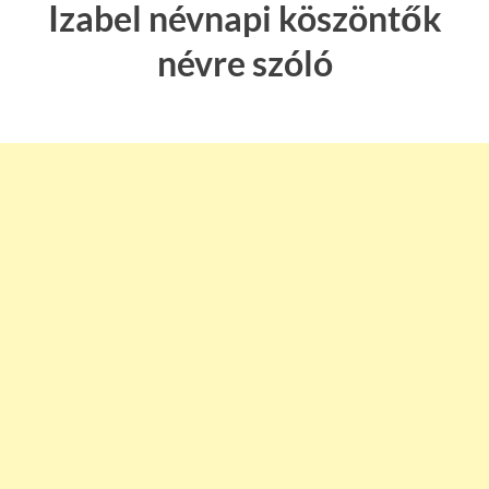
Izabel névnapi köszöntők
névre szóló