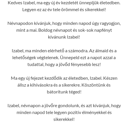
Kedves Izabel, ma egy új év kezdetét ünnepljük életedben.
Legyen ez az év tele örömmel és sikerekkel!
Névnapodon kívánjuk, hogy minden napod úgy ragyogjon,
mint a mai. Boldog névnapot és sok-sok napfényt
kívánunk Izabel!
Izabel, ma minden elérhető a számodra. Az álmaid és a
lehetőségek végtelenek. Ünnepeld ezt a napot azzal a
tudattal, hogy a jövőd fényesebb lesz!
Ma egy új fejezet kezdődik az életedben, Izabel. Készen
állsz a kihívásokra és a sikerekre. Köszöntünk és
bátorítunk téged!
Izabel, névnapon a jövőre gondolunk, és azt kívánjuk, hogy
minden napod tele legyen pozitív élményekkel és
sikerekkel!