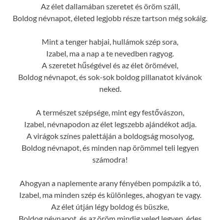
Az élet dallamában szeretet és öröm száll,
Boldog névnapot, életed legjobb része tartson még sokáig.
Mint a tenger habjai, hullámok szép sora,
Izabel, ma a nap a te nevedben ragyog.
A szeretet hűségével és az élet örömével,
Boldog névnapot, és sok-sok boldog pillanatot kívánok
neked.
A természet szépsége, mint egy festővászon,
Izabel, névnapodon az élet legszebb ajándékot adja.
A virágok színes palettáján a boldogság mosolyog,
Boldog névnapot, és minden nap örömmel teli legyen
számodra!
Ahogyan a naplemente arany fényében pompázik a tó,
Izabel, ma minden szép és különleges, ahogyan te vagy.
Az élet útján légy boldog és büszke,
Boldog névnapot, és az öröm mindig veled legyen, édes