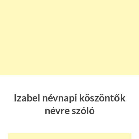
Izabel névnapi köszöntők
névre szóló