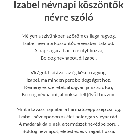
Izabel névnapi köszöntők
névre szóló
Mélyen a szívünkben az öröm csillaga ragyog,
Izabel névnapi köszöntőd e versben találod.
A nap sugaraiban mosolyt hozva,
Boldog névnapot, ó, Izabel.
Virágok illatával, az ég kéken ragyog,
Izabel, ma minden perc boldogságot hoz.
Remény és szeretet, ahogyan jársz az úton,
Boldog névnapot, álmokkal teli jövőt hozzon.
Mint a tavasz hajnalán a harmatcsepp szép csillog,
Izabel, névnapodon az élet boldogan vigyáz rád.
A madarak dalolnak, a természet nevédbe borul,
Boldog névnapot, életed édes virágait hozza.