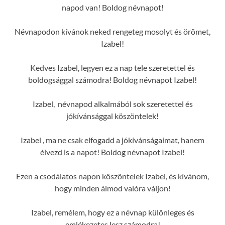
napod van! Boldog névnapot!
Névnapodon kívánok neked rengeteg mosolyt és örömet,
Izabel!
Kedves Izabel, legyen ez a nap tele szeretettel és
boldogsággal számodra! Boldog névnapot Izabel!
Izabel, névnapod alkalmából sok szeretettel és
jókívánsággal köszöntelek!
Izabel , ma ne csak elfogadd a jókívánságaimat, hanem
élvezd is a napot! Boldog névnapot Izabel!
Ezen a csodálatos napon köszöntelek Izabel, és kívánom,
hogy minden álmod valóra váljon!
Izabel, remélem, hogy ez a névnap különleges és
emlékezetes lesz számodra!