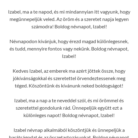
Izabel, ma a te napod, és mi mindannyian itt vagyunk, hogy
megünnepeljük veled. Az öröm és a szeretet napja legyen
számodra! Boldog névnapot, Izabel!
Névnapodon kívánjuk, hogy érezd magad különlegesnek,
és tudd, mennyire fontos vagy nekünk. Boldog névnapot,
Izabel!
Kedves Izabel, az emberek ma azért jöttek össze, hogy
jókívánságokkal és szeretettel örvendeztessenek meg
téged. Köszöntünk és kívánunk neked boldogságot!
Izabel, ma a nap a te neveddel szól, és mi örömmel és
szeretettel gondolunk rád. Ünnepeljük együtt ezt a
különleges napot! Boldog névnapot, Izabel!
Izabel névnap alkalmából köszöntjük és ünnepeljük a
barátságodat és az összetartozásunkat. Boldog névnapot