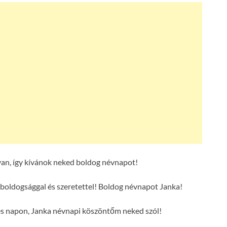
an, így kívánok neked boldog névnapot!
boldogsággal és szeretettel! Boldog névnapot Janka!
es napon, Janka névnapi köszöntőm neked szól!