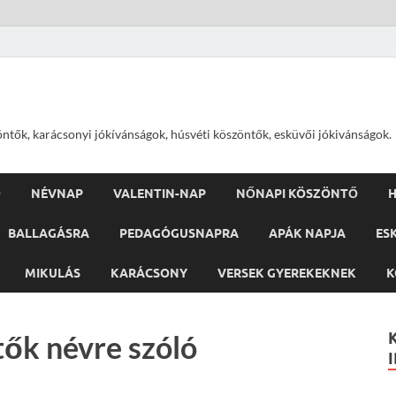
öntők, karácsonyi jókívánságok, húsvéti köszöntők, esküvői jókivánságok.
Ő
NÉVNAP
VALENTIN-NAP
NŐNAPI KÖSZÖNTŐ
H
BALLAGÁSRA
PEDAGÓGUSNAPRA
APÁK NAPJA
ES
MIKULÁS
KARÁCSONY
VERSEK GYEREKEKNEK
K
ők névre szóló