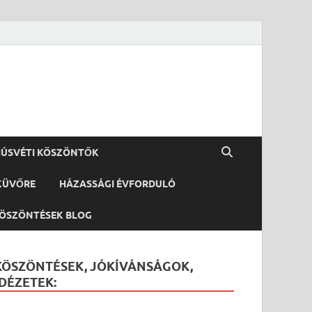
ÚSVÉTI KÖSZÖNTŐK
KÜVŐRE
HÁZASSÁGI ÉVFORDULÓ
ÖSZÖNTÉSEK BLOG
KÖSZÖNTÉSEK, JÓKÍVÁNSÁGOK,
IDÉZETEK: