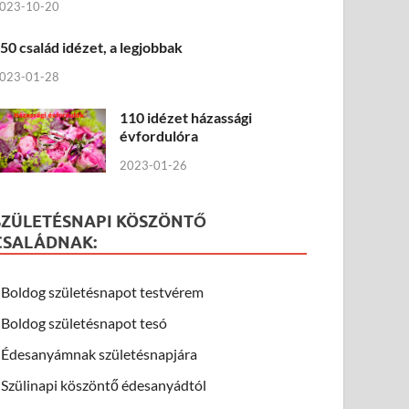
023-10-20
50 család idézet, a legjobbak
023-01-28
110 idézet házassági
évfordulóra
2023-01-26
SZÜLETÉSNAPI KÖSZÖNTŐ
CSALÁDNAK:
Boldog születésnapot testvérem
Boldog születésnapot tesó
Édesanyámnak születésnapjára
Szülinapi köszöntő édesanyádtól