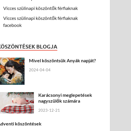
Vicces szülinapi köszöntők férfiaknak
Vicces szülinapi köszöntők férfiaknak
facebook
KÖSZÖNTÉSEK BLOGJA
Mivel köszöntsük Anyák napját?
2024-04-04
Karácsonyi meglepetések
nagyszülők számára
2023-12-21
dventi köszöntések