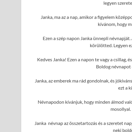
legyen szerete
Janka, ma az a nap, amikor a figyelem középp
kívánom, hogy mi
Ezen a szép napon Janka ünnepli névnapját. 
körülötted. Legyen e
Kedves Janka! Ezen a napon te vagy a csillag, 
Boldog névnapot é
Janka, az emberek ma rád gondolnak, és jókíván
ezt a 
Névnapodon kívánjuk, hogy minden álmod valóra
mosollyal.
Janka névnap az összetartozás és a szeretet nap
neki bold