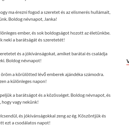
ogy ma érezni fogod a szeretet és az elismerés hullámait,
ünk. Boldog névnapot, Janka!
lönleges ember, és sok boldogságot hozott az életünkbe.
 neki a barátságát és szeretetét!
eretetet és a jókívánságokat, amiket barátai és családja
ki. Boldog névnapot!
 az öröm a körülötted lévő emberek ajándéka számodra.
zen a különleges napon!
ljük a barátságot és a közösséget. Boldog névnapot, és
, hogy vagy nekünk!
lcsendül, és jókívánságokkal zeng az ég. Köszöntjük és
tt ezt a csodálatos napot!