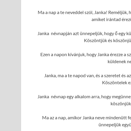
Ma a nap a te neveddel szól, Janka! Reméljük, h
amiket irántad érez
Janka névnapján azt ünnepeljük, hogy ő egy kü
Köszöntjük és köszönjük
Ezen a napon kívánjuk, hogy Janka érezze a sz
küldenek ne
Janka, ma a te napod van, és a szeretet és
Köszöntelek e
Janka névnap egy alkalom arra, hogy megünnepe
köszönjük
Ma az a nap, amikor Janka neve mindenütt fe
ünnepeljük együ