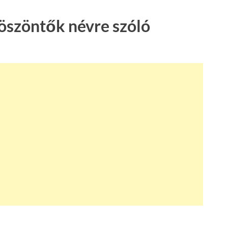
öszöntők névre szóló