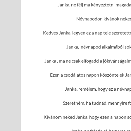
Janka, ne félj ma kényeztetni magad
Névnapodon kívánok neked 
Kedves Janka, legyen ez a nap tele szeretet
Janka, névnapod alkalmából sok 
Janka , ma ne csak elfogadd a jókívánságai
Ezen a csodálatos napon köszöntelek Jan
Janka, remélem, hogy ez a névnap
Szeretném, ha tudnád, mennyire f
Kívánom neked Janka, hogy ezen a napon sok
Janka, ne feledd el, hogy ma c