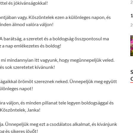
2
ttel és jókívánságokkal!
1
ontjában vagy. Köszöntelek ezen a különleges napon, és
nden álmod valóra váljon!
2
A barátság, a szeretet és a boldogság összpontosul ma
z a nap emlékezetes és boldog!
és mi mindannyian itt vagyunk, hogy megünnepeljük veled.
s sok szeretetet kívánunk!
ságaikkal örömöt szereznek neked. Ünnepeljük meg együtt
különleges napot!
 váljon, és minden pillanat tele legyen boldogsággal és
 Köszöntelek, Janka!
ja. Ünnepeljük meg ezt a csodálatos alkalmat, és kívánjunk
og és sikeres jövőt!