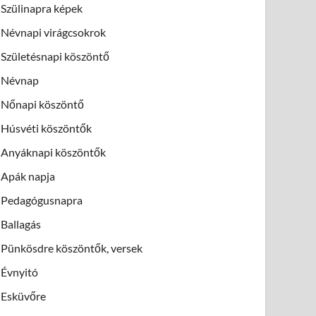
Szülinapra képek
Névnapi virágcsokrok
Születésnapi köszöntő
Névnap
Nőnapi köszöntő
Húsvéti köszöntők
Anyáknapi köszöntők
Apák napja
Pedagógusnapra
Ballagás
Pünkösdre köszöntők, versek
Évnyitó
Esküvőre