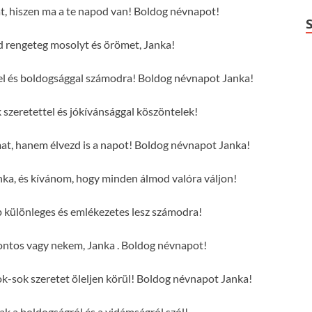
at, hiszen ma a te napod van! Boldog névnapot!
rengeteg mosolyt és örömet, Janka!
tel és boldogsággal számodra! Boldog névnapot Janka!
szeretettel és jókívánsággal köszöntelek!
mat, hanem élvezd is a napot! Boldog névnapot Janka!
ka, és kívánom, hogy minden álmod valóra váljon!
 különleges és emlékezetes lesz számodra!
ontos vagy nekem, Janka . Boldog névnapot!
-sok szeretet öleljen körül! Boldog névnapot Janka!
sak a boldogságról és a vidámságról szól!