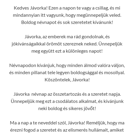
Kedves Jávorka! Ezen a napon te vagy a csillag, és mi
mindannyian itt vagyunk, hogy megünnepeljük veled.
Boldog névnapot és sok szeretetet kívánunk!
Jávorka, az emberek ma rád gondolnak, és
jókívánságaikkal örömöt szereznek neked. Ünnepeljük
meg együtt ezt a különleges napot!
Névnapodon kívánjuk, hogy minden álmod valóra váljon,
és minden pillanat tele legyen boldogsággal és mosollyal.
Köszöntelek, Jávorka!
Jávorka névnap az összetartozás és a szeretet napja.
Ünnepeljük meg ezt a csodálatos alkalmat, és kívánjunk
neki boldog és sikeres jövőt!
Ma a nap a te neveddel szól, Jávorka! Reméljük, hogy ma
érezni fogod a szeretet és az elismerés hullámait, amiket