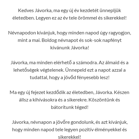
Kedves Jávorka, ma egy új év kezdetét ünnepljük
életedben. Legyen ez az év tele örömmel és sikerekkel!
Névnapodon kívánjuk, hogy minden napod úgy ragyogjon,
mint a mai. Boldog névnapot és sok-sok napfényt
kívánunk Jávorka!
Jávorka, ma minden elérhető a számodra. Az álmaid és a
lehetőségek végtelenek. Ünnepeld ezt a napot azzal a
tudattal, hogy a jövőd fényesebb lesz!
Ma egy új fejezet kezdődik az életedben, Jávorka. Készen
állsz a kihívásokra és a sikerekre. Köszöntünk és
bátorítunk téged!
Jávorka, névnapon a jövőre gondolunk, és azt kívánjuk,
hogy minden napod tele legyen pozitív élményekkel és
sikerekkel!