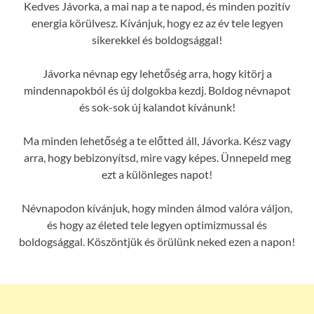
Kedves Jávorka, a mai nap a te napod, és minden pozitív
energia körülvesz. Kívánjuk, hogy ez az év tele legyen
sikerekkel és boldogsággal!
Jávorka névnap egy lehetőség arra, hogy kitörj a
mindennapokból és új dolgokba kezdj. Boldog névnapot
és sok-sok új kalandot kívánunk!
Ma minden lehetőség a te előtted áll, Jávorka. Kész vagy
arra, hogy bebizonyítsd, mire vagy képes. Ünnepeld meg
ezt a különleges napot!
Névnapodon kívánjuk, hogy minden álmod valóra váljon,
és hogy az életed tele legyen optimizmussal és
boldogsággal. Köszöntjük és örülünk neked ezen a napon!