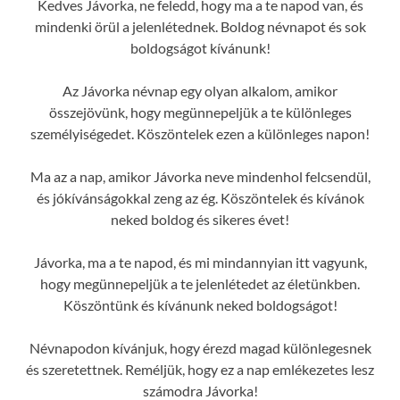
Kedves Jávorka, ne feledd, hogy ma a te napod van, és
mindenki örül a jelenlétednek. Boldog névnapot és sok
boldogságot kívánunk!
Az Jávorka névnap egy olyan alkalom, amikor
összejövünk, hogy megünnepeljük a te különleges
személyiségedet. Köszöntelek ezen a különleges napon!
Ma az a nap, amikor Jávorka neve mindenhol felcsendül,
és jókívánságokkal zeng az ég. Köszöntelek és kívánok
neked boldog és sikeres évet!
Jávorka, ma a te napod, és mi mindannyian itt vagyunk,
hogy megünnepeljük a te jelenlétedet az életünkben.
Köszöntünk és kívánunk neked boldogságot!
Névnapodon kívánjuk, hogy érezd magad különlegesnek
és szeretettnek. Reméljük, hogy ez a nap emlékezetes lesz
számodra Jávorka!