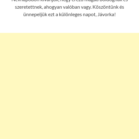
szeretettnek, ahogyan valóban vagy. Köszöntünk és
ünnepeljük ezt a különleges napot, Jávorka!