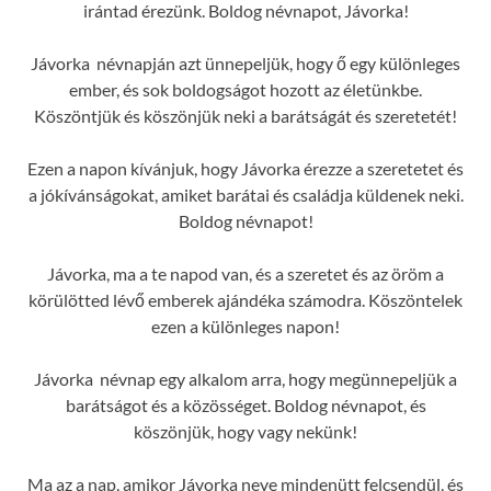
irántad érezünk. Boldog névnapot, Jávorka!
Jávorka névnapján azt ünnepeljük, hogy ő egy különleges
ember, és sok boldogságot hozott az életünkbe.
Köszöntjük és köszönjük neki a barátságát és szeretetét!
Ezen a napon kívánjuk, hogy Jávorka érezze a szeretetet és
a jókívánságokat, amiket barátai és családja küldenek neki.
Boldog névnapot!
Jávorka, ma a te napod van, és a szeretet és az öröm a
körülötted lévő emberek ajándéka számodra. Köszöntelek
ezen a különleges napon!
Jávorka névnap egy alkalom arra, hogy megünnepeljük a
barátságot és a közösséget. Boldog névnapot, és
köszönjük, hogy vagy nekünk!
Ma az a nap, amikor Jávorka neve mindenütt felcsendül, és