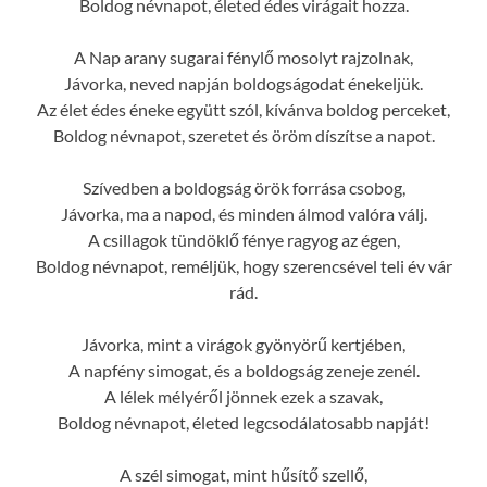
Boldog névnapot, életed édes virágait hozza.
A Nap arany sugarai fénylő mosolyt rajzolnak,
Jávorka, neved napján boldogságodat énekeljük.
Az élet édes éneke együtt szól, kívánva boldog perceket,
Boldog névnapot, szeretet és öröm díszítse a napot.
Szívedben a boldogság örök forrása csobog,
Jávorka, ma a napod, és minden álmod valóra válj.
A csillagok tündöklő fénye ragyog az égen,
Boldog névnapot, reméljük, hogy szerencsével teli év vár
rád.
Jávorka, mint a virágok gyönyörű kertjében,
A napfény simogat, és a boldogság zeneje zenél.
A lélek mélyéről jönnek ezek a szavak,
Boldog névnapot, életed legcsodálatosabb napját!
A szél simogat, mint hűsítő szellő,