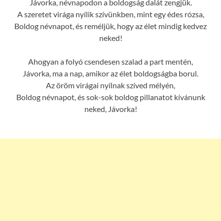
Jávorka, névnapodon a boldogság dalát zengjük.
A szeretet virága nyílik szívünkben, mint egy édes rózsa,
Boldog névnapot, és reméljük, hogy az élet mindig kedvez
neked!
Ahogyan a folyó csendesen szalad a part mentén,
Jávorka, ma a nap, amikor az élet boldogságba borul.
Az öröm virágai nyílnak szíved mélyén,
Boldog névnapot, és sok-sok boldog pillanatot kívánunk
neked, Jávorka!