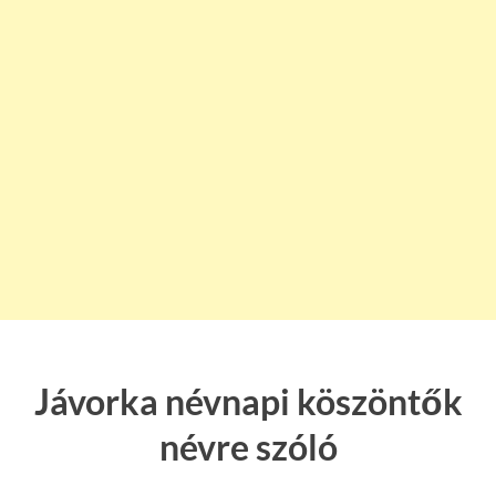
Jávorka névnapi köszöntők
névre szóló