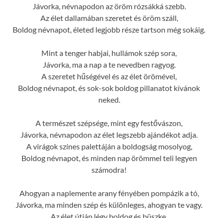
Jávorka, névnapodon az öröm rózsákká szebb.
Az élet dallamában szeretet és öröm száll,
Boldog névnapot, életed legjobb része tartson még sokáig.
Mint a tenger habjai, hullámok szép sora,
Jávorka, ma a nap a te nevedben ragyog.
A szeretet hűségével és az élet örömével,
Boldog névnapot, és sok-sok boldog pillanatot kívánok
neked.
A természet szépsége, mint egy festővászon,
Jávorka, névnapodon az élet legszebb ajándékot adja.
A virágok színes palettáján a boldogság mosolyog,
Boldog névnapot, és minden nap örömmel teli legyen
számodra!
Ahogyan a naplemente arany fényében pompázik a tó,
Jávorka, ma minden szép és különleges, ahogyan te vagy.
Az élet útján légy boldog és büszke,