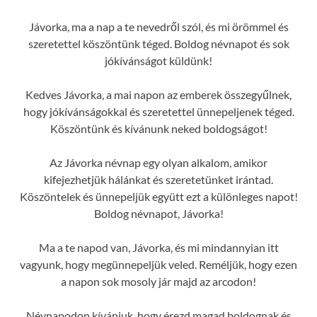
Jávorka, ma a nap a te nevedről szól, és mi örömmel és
szeretettel köszöntünk téged. Boldog névnapot és sok
jókívánságot küldünk!
Kedves Jávorka, a mai napon az emberek összegyűlnek,
hogy jókívánságokkal és szeretettel ünnepeljenek téged.
Köszöntünk és kívánunk neked boldogságot!
Az Jávorka névnap egy olyan alkalom, amikor
kifejezhetjük hálánkat és szeretetünket irántad.
Köszöntelek és ünnepeljük együtt ezt a különleges napot!
Boldog névnapot, Jávorka!
Ma a te napod van, Jávorka, és mi mindannyian itt
vagyunk, hogy megünnepeljük veled. Reméljük, hogy ezen
a napon sok mosoly jár majd az arcodon!
Névnapodon kívánjuk, hogy érezd magad boldognak és