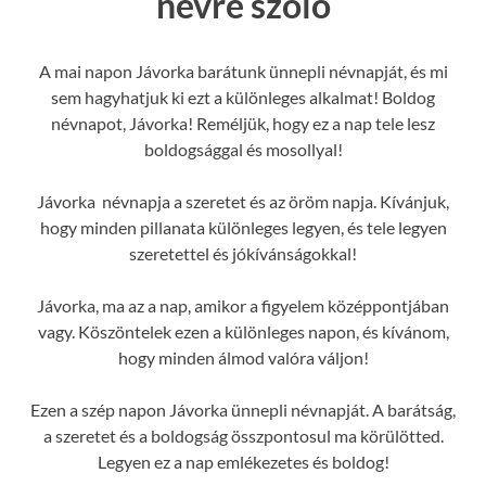
névre szóló
A mai napon Jávorka barátunk ünnepli névnapját, és mi
sem hagyhatjuk ki ezt a különleges alkalmat! Boldog
névnapot, Jávorka! Reméljük, hogy ez a nap tele lesz
boldogsággal és mosollyal!
Jávorka névnapja a szeretet és az öröm napja. Kívánjuk,
hogy minden pillanata különleges legyen, és tele legyen
szeretettel és jókívánságokkal!
Jávorka, ma az a nap, amikor a figyelem középpontjában
vagy. Köszöntelek ezen a különleges napon, és kívánom,
hogy minden álmod valóra váljon!
Ezen a szép napon Jávorka ünnepli névnapját. A barátság,
a szeretet és a boldogság összpontosul ma körülötted.
Legyen ez a nap emlékezetes és boldog!