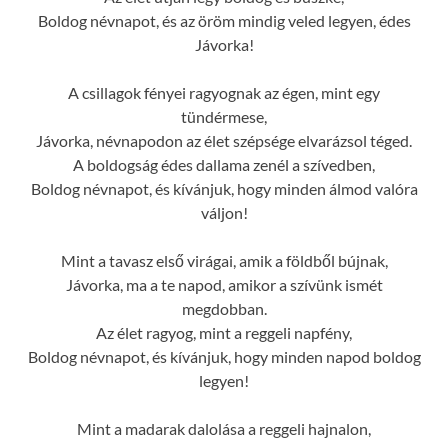
Boldog névnapot, és az öröm mindig veled legyen, édes
Jávorka!
A csillagok fényei ragyognak az égen, mint egy
tündérmese,
Jávorka, névnapodon az élet szépsége elvarázsol téged.
A boldogság édes dallama zenél a szívedben,
Boldog névnapot, és kívánjuk, hogy minden álmod valóra
váljon!
Mint a tavasz első virágai, amik a földből bújnak,
Jávorka, ma a te napod, amikor a szívünk ismét
megdobban.
Az élet ragyog, mint a reggeli napfény,
Boldog névnapot, és kívánjuk, hogy minden napod boldog
legyen!
Mint a madarak dalolása a reggeli hajnalon,