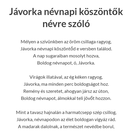
Jávorka névnapi köszöntők
névre szóló
Mélyen a szívünkben az öröm csillaga ragyog,
Jávorka névnapi köszöntőd e versben találod.
A nap sugaraiban mosolyt hozva,
Boldog névnapot, ó, Jávorka.
Virágok illatával, az ég kéken ragyog,
Jávorka, ma minden perc boldogságot hoz.
Remény és szeretet, ahogyan jársz az úton,
Boldog névnapot, álmokkal teli jövőt hozzon.
Mint a tavasz hajnalán a harmatcsepp szép csillog,
Jávorka, névnapodon az élet boldogan vigyáz rád.
A madarak dalolnak, a természet nevédbe borul,