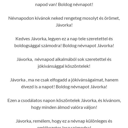
napod van! Boldog névnapot!
Névnapodon kívánok neked rengeteg mosolyt és örömet,
Jávorka!
Kedves Jávorka, legyen ez a nap tele szeretettel és
boldogsággal számodra! Boldog névnapot Jávorka!
Jávorka, névnapod alkalmából sok szeretettel és
jókívánsággal köszöntelek!
Jávorka , ma ne csak elfogadd a jókívánságaimat, hanem
élvezd is a napot! Boldog névnapot Jávorka!
Ezen a csodálatos napon köszöntelek Jávorka, és kívánom,
hogy minden álmod valóra váljon!
Jávorka, remélem, hogy ez a névnap különleges és
emlékezetes lesz számodra!