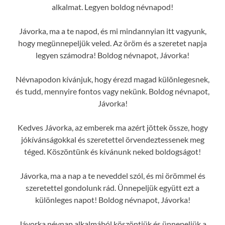
alkalmat. Legyen boldog névnapod!
Jávorka, ma a te napod, és mi mindannyian itt vagyunk,
hogy megünnepeljük veled. Az öröm és a szeretet napja
legyen számodra! Boldog névnapot, Jávorka!
Névnapodon kívánjuk, hogy érezd magad különlegesnek,
és tudd, mennyire fontos vagy nekünk. Boldog névnapot,
Jávorka!
Kedves Jávorka, az emberek ma azért jöttek össze, hogy
jókívánságokkal és szeretettel örvendeztessenek meg
téged. Köszöntünk és kívánunk neked boldogságot!
Jávorka, ma a nap a te neveddel szól, és mi örömmel és
szeretettel gondolunk rád. Ünnepeljük együtt ezt a
különleges napot! Boldog névnapot, Jávorka!
Jávorka névnap alkalmából köszöntjük és ünnepeljük a