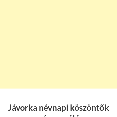
Jávorka névnapi köszöntők