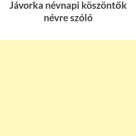
Jávorka névnapi köszöntők
névre szóló