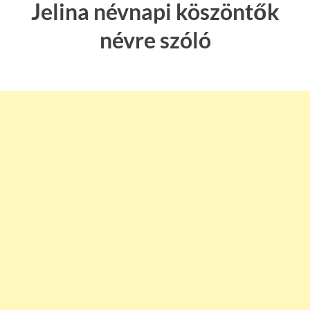
Jelina névnapi köszöntők
névre szóló