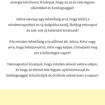
energia körülvesz. Kívánjuk, hogy ez az év tele legyen
sikerekkel és boldogsággal!
Jelina névnap egy lehetőség arra, hogy kitörj a
mindennapokból és új dolgokba kezdj. Boldog névnapot
és sok-sok új kalandot kívánunk!
Ma minden lehetőség a te előtted áll, Jelina. Kész vagy
arra, hogy bebizonyítsd, mire vagy képes. Ünnepeld meg
ezt a különleges napot!
Névnapodon kívánjuk, hogy minden álmod valóra váljon,
és hogy az életed tele legyen optimizmussal és
boldogsággal. Köszöntjük és örülünk neked ezen a napon!