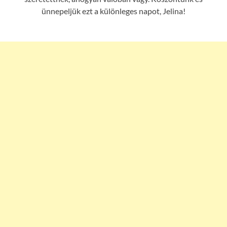
ünnepeljük ezt a különleges napot, Jelina!