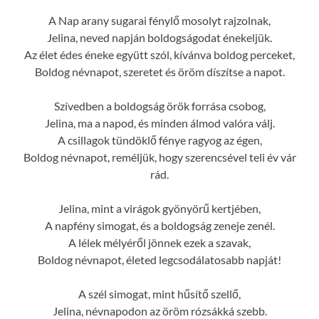
A Nap arany sugarai fénylő mosolyt rajzolnak,
Jelina, neved napján boldogságodat énekeljük.
Az élet édes éneke együtt szól, kívánva boldog perceket,
Boldog névnapot, szeretet és öröm díszítse a napot.
Szívedben a boldogság örök forrása csobog,
Jelina, ma a napod, és minden álmod valóra válj.
A csillagok tündöklő fénye ragyog az égen,
Boldog névnapot, reméljük, hogy szerencsével teli év vár
rád.
Jelina, mint a virágok gyönyörű kertjében,
A napfény simogat, és a boldogság zeneje zenél.
A lélek mélyéről jönnek ezek a szavak,
Boldog névnapot, életed legcsodálatosabb napját!
A szél simogat, mint hűsítő szellő,
Jelina, névnapodon az öröm rózsákká szebb.