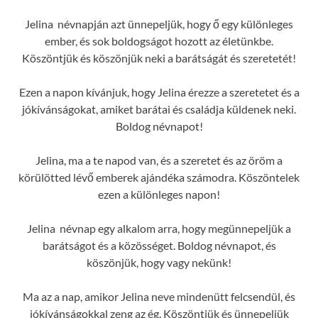
Jelina névnapján azt ünnepeljük, hogy ő egy különleges
ember, és sok boldogságot hozott az életünkbe.
Köszöntjük és köszönjük neki a barátságát és szeretetét!
Ezen a napon kívánjuk, hogy Jelina érezze a szeretetet és a
jókívánságokat, amiket barátai és családja küldenek neki.
Boldog névnapot!
Jelina, ma a te napod van, és a szeretet és az öröm a
körülötted lévő emberek ajándéka számodra. Köszöntelek
ezen a különleges napon!
Jelina névnap egy alkalom arra, hogy megünnepeljük a
barátságot és a közösséget. Boldog névnapot, és
köszönjük, hogy vagy nekünk!
Ma az a nap, amikor Jelina neve mindenütt felcsendül, és
jókívánságokkal zeng az ég. Köszöntjük és ünnepeljük