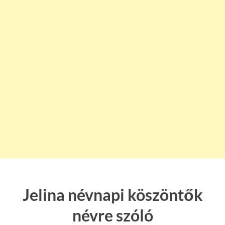
Jelina névnapi köszöntők
névre szóló