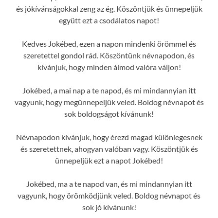
és jókívánságokkal zeng az ég. Köszöntjük és ünnepeljük
együtt ezt a csodálatos napot!
Kedves Jokébed, ezen a napon mindenki örömmel és
szeretettel gondol rád. Köszöntünk névnapodon, és
kívánjuk, hogy minden álmod valóra váljon!
Jokébed, a mai nap a te napod, és mi mindannyian itt
vagyunk, hogy megünnepeljük veled. Boldog névnapot és
sok boldogságot kívánunk!
Névnapodon kívánjuk, hogy érezd magad különlegesnek
és szeretettnek, ahogyan valóban vagy. Köszöntjük és
ünnepeljük ezt a napot Jokébed!
Jokébed, ma a te napod van, és mi mindannyian itt
vagyunk, hogy örömködjünk veled. Boldog névnapot és
sok jó kívánunk!