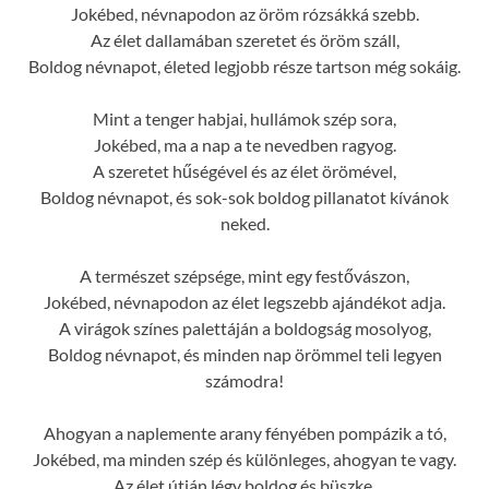
Jokébed, névnapodon az öröm rózsákká szebb.
Az élet dallamában szeretet és öröm száll,
Boldog névnapot, életed legjobb része tartson még sokáig.
Mint a tenger habjai, hullámok szép sora,
Jokébed, ma a nap a te nevedben ragyog.
A szeretet hűségével és az élet örömével,
Boldog névnapot, és sok-sok boldog pillanatot kívánok
neked.
A természet szépsége, mint egy festővászon,
Jokébed, névnapodon az élet legszebb ajándékot adja.
A virágok színes palettáján a boldogság mosolyog,
Boldog névnapot, és minden nap örömmel teli legyen
számodra!
Ahogyan a naplemente arany fényében pompázik a tó,
Jokébed, ma minden szép és különleges, ahogyan te vagy.
Az élet útján légy boldog és büszke,