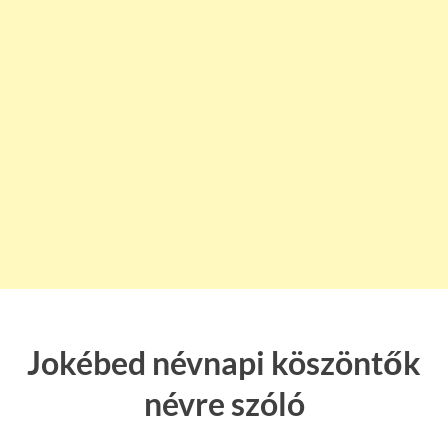
Jokébed névnapi köszöntők
névre szóló