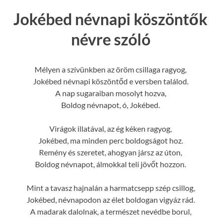
Jokébed névnapi köszöntők
névre szóló
Mélyen a szívünkben az öröm csillaga ragyog,
Jokébed névnapi köszöntőd e versben találod.
A nap sugaraiban mosolyt hozva,
Boldog névnapot, ó, Jokébed.
Virágok illatával, az ég kéken ragyog,
Jokébed, ma minden perc boldogságot hoz.
Remény és szeretet, ahogyan jársz az úton,
Boldog névnapot, álmokkal teli jövőt hozzon.
Mint a tavasz hajnalán a harmatcsepp szép csillog,
Jokébed, névnapodon az élet boldogan vigyáz rád.
A madarak dalolnak, a természet nevédbe borul,