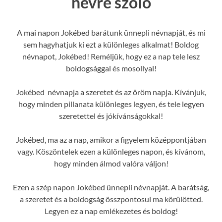
névre szóló
A mai napon Jokébed barátunk ünnepli névnapját, és mi
sem hagyhatjuk ki ezt a különleges alkalmat! Boldog
névnapot, Jokébed! Reméljük, hogy ez a nap tele lesz
boldogsággal és mosollyal!
Jokébed névnapja a szeretet és az öröm napja. Kívánjuk,
hogy minden pillanata különleges legyen, és tele legyen
szeretettel és jókívánságokkal!
Jokébed, ma az a nap, amikor a figyelem középpontjában
vagy. Köszöntelek ezen a különleges napon, és kívánom,
hogy minden álmod valóra váljon!
Ezen a szép napon Jokébed ünnepli névnapját. A barátság,
a szeretet és a boldogság összpontosul ma körülötted.
Legyen ez a nap emlékezetes és boldog!