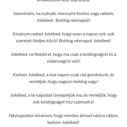
Szeretném, ha tudnád, mennyire fontos vagy nekem,
Jokébed . Boldog névnapot!
Kívánom neked Jokébed, hogy ezen a napon sok-sok
szeretet öleljen körül! Boldog névnapot Jokébed!
Jokébed, ne feledd el, hogy ma csak a boldogságról és a
vidámságról szól!
Kedves Jokébed, a mai napon csak rád gondolunk, és
reméljük, hogy nagyon boldog vagy!
Jokébed, a te napodat ünnepeljük ma, és reméljük, hogy
sok boldogságot hoz számodra!
Névnapodon kívánom, hogy minden álmod valóra váljon,
kedves Jokébed!