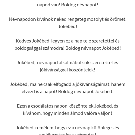
napod van! Boldog névnapot!
Névnapodon kívánok neked rengeteg mosolyt és örömet,
Jokébed!
Kedves Jokébed, legyen ez a nap tele szeretettel és
boldogsággal számodra! Boldog névnapot Jokébed!
Jokébed, névnapod alkalmából sok szeretettel és
jókívánsággal köszöntelek!
Jokébed , ma ne csak elfogadd a jókívánságaimat, hanem
élvezd is a napot! Boldog névnapot Jokébed!
Ezen a csodálatos napon köszöntelek Jokébed, és
kívánom, hogy minden álmod valóra váljon!
Jokébed, remélem, hogy ez a névnap különleges és
emlékezetes lesz számodra!