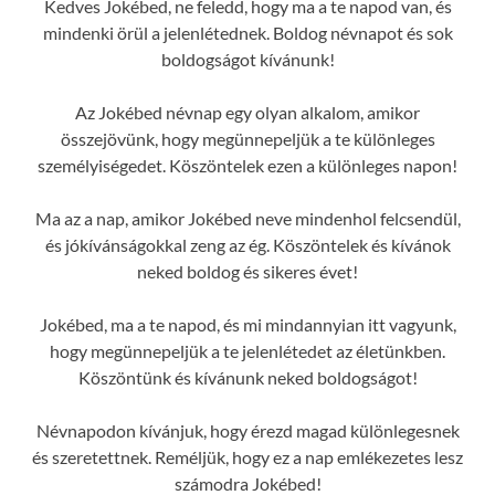
Kedves Jokébed, ne feledd, hogy ma a te napod van, és
mindenki örül a jelenlétednek. Boldog névnapot és sok
boldogságot kívánunk!
Az Jokébed névnap egy olyan alkalom, amikor
összejövünk, hogy megünnepeljük a te különleges
személyiségedet. Köszöntelek ezen a különleges napon!
Ma az a nap, amikor Jokébed neve mindenhol felcsendül,
és jókívánságokkal zeng az ég. Köszöntelek és kívánok
neked boldog és sikeres évet!
Jokébed, ma a te napod, és mi mindannyian itt vagyunk,
hogy megünnepeljük a te jelenlétedet az életünkben.
Köszöntünk és kívánunk neked boldogságot!
Névnapodon kívánjuk, hogy érezd magad különlegesnek
és szeretettnek. Reméljük, hogy ez a nap emlékezetes lesz
számodra Jokébed!