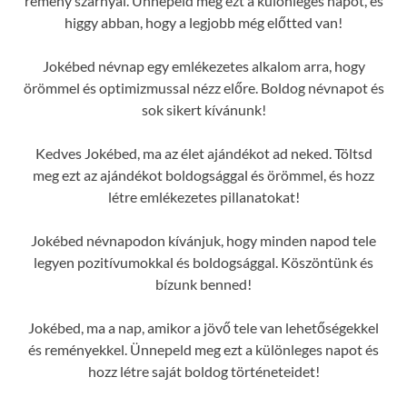
remény szárnyal. Ünnepeld meg ezt a különleges napot, és
higgy abban, hogy a legjobb még előtted van!
Jokébed névnap egy emlékezetes alkalom arra, hogy
örömmel és optimizmussal nézz előre. Boldog névnapot és
sok sikert kívánunk!
Kedves Jokébed, ma az élet ajándékot ad neked. Töltsd
meg ezt az ajándékot boldogsággal és örömmel, és hozz
létre emlékezetes pillanatokat!
Jokébed névnapodon kívánjuk, hogy minden napod tele
legyen pozitívumokkal és boldogsággal. Köszöntünk és
bízunk benned!
Jokébed, ma a nap, amikor a jövő tele van lehetőségekkel
és reményekkel. Ünnepeld meg ezt a különleges napot és
hozz létre saját boldog történeteidet!