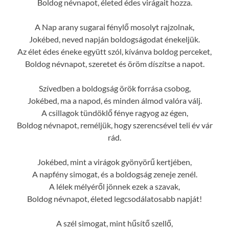
Boldog névnapot, életed édes virágait hozza.
A Nap arany sugarai fénylő mosolyt rajzolnak,
Jokébed, neved napján boldogságodat énekeljük.
Az élet édes éneke együtt szól, kívánva boldog perceket,
Boldog névnapot, szeretet és öröm díszítse a napot.
Szívedben a boldogság örök forrása csobog,
Jokébed, ma a napod, és minden álmod valóra válj.
A csillagok tündöklő fénye ragyog az égen,
Boldog névnapot, reméljük, hogy szerencsével teli év vár
rád.
Jokébed, mint a virágok gyönyörű kertjében,
A napfény simogat, és a boldogság zeneje zenél.
A lélek mélyéről jönnek ezek a szavak,
Boldog névnapot, életed legcsodálatosabb napját!
A szél simogat, mint hűsítő szellő,