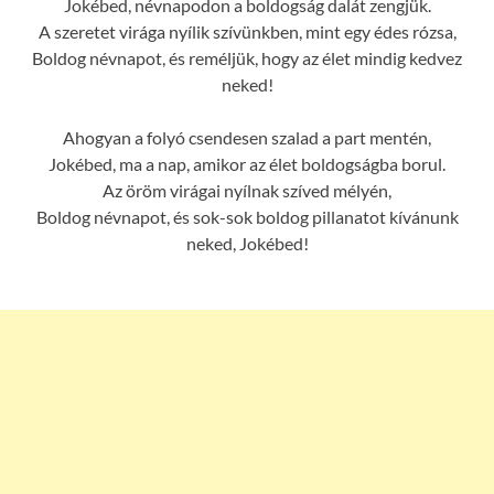
Jokébed, névnapodon a boldogság dalát zengjük.
A szeretet virága nyílik szívünkben, mint egy édes rózsa,
Boldog névnapot, és reméljük, hogy az élet mindig kedvez
neked!
Ahogyan a folyó csendesen szalad a part mentén,
Jokébed, ma a nap, amikor az élet boldogságba borul.
Az öröm virágai nyílnak szíved mélyén,
Boldog névnapot, és sok-sok boldog pillanatot kívánunk
neked, Jokébed!