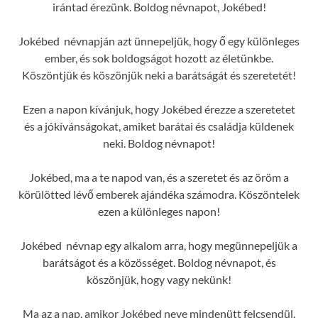
irántad érezünk. Boldog névnapot, Jokébed!
Jokébed névnapján azt ünnepeljük, hogy ő egy különleges
ember, és sok boldogságot hozott az életünkbe.
Köszöntjük és köszönjük neki a barátságát és szeretetét!
Ezen a napon kívánjuk, hogy Jokébed érezze a szeretetet
és a jókívánságokat, amiket barátai és családja küldenek
neki. Boldog névnapot!
Jokébed, ma a te napod van, és a szeretet és az öröm a
körülötted lévő emberek ajándéka számodra. Köszöntelek
ezen a különleges napon!
Jokébed névnap egy alkalom arra, hogy megünnepeljük a
barátságot és a közösséget. Boldog névnapot, és
köszönjük, hogy vagy nekünk!
Ma az a nap, amikor Jokébed neve mindenütt felcsendül,