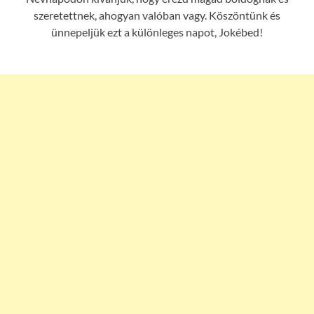
szeretettnek, ahogyan valóban vagy. Köszöntünk és
ünnepeljük ezt a különleges napot, Jokébed!