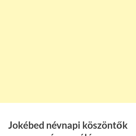
Jokébed névnapi köszöntők