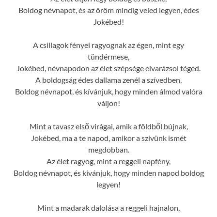
Boldog névnapot, és az öröm mindig veled legyen, édes
Jokébed!
A csillagok fényei ragyognak az égen, mint egy
tündérmese,
Jokébed, névnapodon az élet szépsége elvarázsol téged.
A boldogság édes dallama zenél a szívedben,
Boldog névnapot, és kívánjuk, hogy minden álmod valóra
váljon!
Mint a tavasz első virágai, amik a földből bújnak,
Jokébed, ma a te napod, amikor a szívünk ismét
megdobban.
Az élet ragyog, mint a reggeli napfény,
Boldog névnapot, és kívánjuk, hogy minden napod boldog
legyen!
Mint a madarak dalolása a reggeli hajnalon,