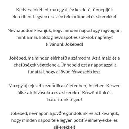
Kedves Jokébed, ma egy új év kezdetét ünnepljük
életedben. Legyen ez az év tele örömmel és sikerekkel!
Névnapodon kívánjuk, hogy minden napod úgy ragyogjon,
mint a mai. Boldog névnapot és sok-sok napfényt
kívánunk Jokébed!
Jokébed, ma minden elérhető a számodra. Az álmaid és a
lehetőségek végtelenek. Ünnepeld ezt a napot azzal a
tudattal, hogy a jövőd fényesebb lesz!
Ma egy új fejezet kezdődik az életedben, Jokébed. Készen
állsz a kihívásokra és a sikerekre. Köszöntünk és
bátorítunk téged!
Jokébed, névnapon a jövőre gondolunk, és azt kívánjuk,
hogy minden napod tele legyen pozitív élményekkel és
sikerekkel!