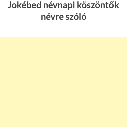
Jokébed névnapi köszöntők
névre szóló