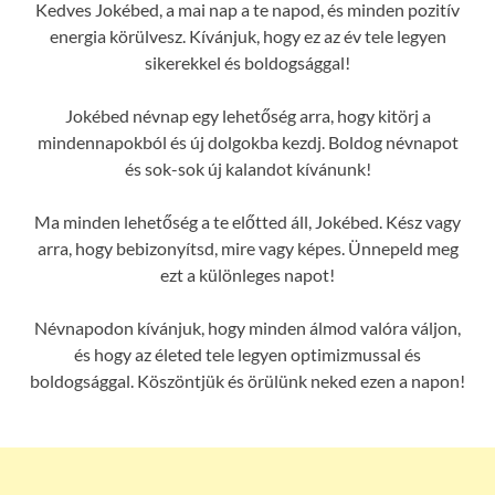
Kedves Jokébed, a mai nap a te napod, és minden pozitív
energia körülvesz. Kívánjuk, hogy ez az év tele legyen
sikerekkel és boldogsággal!
Jokébed névnap egy lehetőség arra, hogy kitörj a
mindennapokból és új dolgokba kezdj. Boldog névnapot
és sok-sok új kalandot kívánunk!
Ma minden lehetőség a te előtted áll, Jokébed. Kész vagy
arra, hogy bebizonyítsd, mire vagy képes. Ünnepeld meg
ezt a különleges napot!
Névnapodon kívánjuk, hogy minden álmod valóra váljon,
és hogy az életed tele legyen optimizmussal és
boldogsággal. Köszöntjük és örülünk neked ezen a napon!