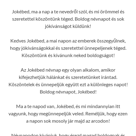
Jokébed, ma a nap a te nevedről szól, és mi örömmel és
szeretettel köszöntünk téged. Boldog névnapot és sok
jókívánságot küldünk!
Kedves Jokébed, a mai napon az emberek összegyűlnek,
hogy jókívánságokkal és szeretettel ünnepeljenek téged.
Köszöntünk és kívánunk neked boldogságot!
Az Jokébed névnap egy olyan alkalom, amikor
kifejezhetjük hálánkat és szeretetünket irántad.
Köszöntelek és ünnepeljük együtt ezt a különleges napot!
Boldog névnapot, Jokébed!
Ma a te napod van, Jokébed, és mi mindannyian itt
vagyunk, hogy megünnepeljük veled. Reméljük, hogy ezen
a napon sok mosoly jár majd az arcodon!
Névnapodon kívánjuk, hogy érezd magad boldognak és