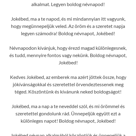
alkalmat. Legyen boldog névnapod!
Jokébed, ma a te napod, és mi mindannyian itt vagyunk,
hogy megünnepeljük veled. Az öröm és a szeretet napja
legyen számodra! Boldog névnapot, Jokébed!
Névnapodon kívánjuk, hogy érezd magad különlegesnek,
és tudd, mennyire fontos vagy nekünk. Boldog névnapot,
Jokébed!
Kedves Jokébed, az emberek ma azért jöttek össze, hogy
jókívánságokkal és szeretettel örvendeztessenek meg
téged. Köszöntünk és kívánunk neked boldogságot!
Jokébed, ma a nap a te neveddel szól, és mi örömmel és
szeretettel gondolunk rád. Ünnepeljük együtt ezt a
különleges napot! Boldog névnapot, Jokébed!
Jokébed névnap alkalmából köszöntjük és ünnepeljük a