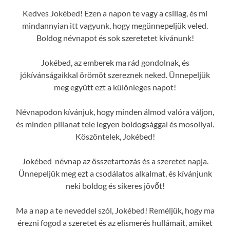
Kedves Jokébed! Ezen a napon te vagy a csillag, és mi
mindannyian itt vagyunk, hogy megünnepeljük veled.
Boldog névnapot és sok szeretetet kívánunk!
Jokébed, az emberek ma rád gondolnak, és
jókívánságaikkal örömöt szereznek neked. Ünnepeljük
meg együtt ezt a különleges napot!
Névnapodon kívánjuk, hogy minden álmod valóra váljon,
és minden pillanat tele legyen boldogsággal és mosollyal.
Köszöntelek, Jokébed!
Jokébed névnap az összetartozás és a szeretet napja.
Ünnepeljük meg ezt a csodálatos alkalmat, és kívánjunk
neki boldog és sikeres jövőt!
Ma a nap a te neveddel szól, Jokébed! Reméljük, hogy ma
érezni fogod a szeretet és az elismerés hullámait, amiket