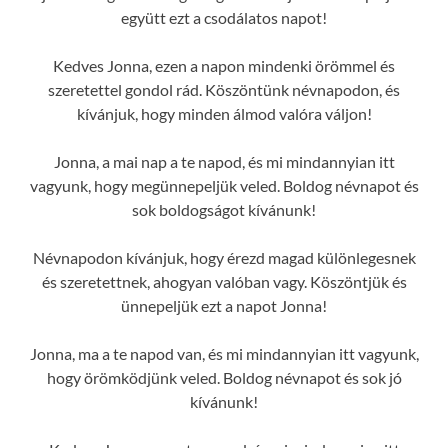
együtt ezt a csodálatos napot!
Kedves Jonna, ezen a napon mindenki örömmel és
szeretettel gondol rád. Köszöntünk névnapodon, és
kívánjuk, hogy minden álmod valóra váljon!
Jonna, a mai nap a te napod, és mi mindannyian itt
vagyunk, hogy megünnepeljük veled. Boldog névnapot és
sok boldogságot kívánunk!
Névnapodon kívánjuk, hogy érezd magad különlegesnek
és szeretettnek, ahogyan valóban vagy. Köszöntjük és
ünnepeljük ezt a napot Jonna!
Jonna, ma a te napod van, és mi mindannyian itt vagyunk,
hogy örömködjünk veled. Boldog névnapot és sok jó
kívánunk!