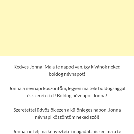
Kedves Jonna! Ma a te napod van, így kívánok neked
boldog névnapot!
Jonna a névnapi köszöntőm, legyen ma tele boldogsággal
és szeretettel! Boldog névnapot Jonna!
Szeretettel üdvözlök ezen a különleges napon, Jonna
névnapi köszöntőm neked szól!
Jonna, ne félj ma kényeztetni magadat, hiszen ma a te