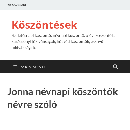
2026-08-09
Köszöntések
Születésnapi köszöntő, névnapi köszöntő, újévi köszöntők,
karácsonyi jókívánságok, húsvéti köszöntők, esküvői
jókivánságok.
MAIN MENU
Jonna névnapi köszöntők
névre szóló