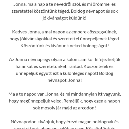
Jonna, ma a nap a te nevedről szól, és mi örömmel és
szeretettel köszöntünk téged. Boldog névnapot és sok
jókívánságot küldünk!
Kedves Jonna, a mai napon az emberek összegyűlnek,
hogy jókívánságokkal és szeretettel ünnepeljenek téged.
Köszöntünk és kívánunk neked boldogságot!
Az Jonna névnap egy olyan alkalom, amikor kifejezhetjük
hálánkat és szeretetünket irántad. Köszöntelek és
ünnepeljük együtt ezt a különleges napot! Boldog
névnapot, Jonna!
Ma a te napod van, Jonna, és mi mindannyian itt vagyunk,
hogy megünnepeljük veled. Reméljük, hogy ezen a napon
sok mosoly jár majd az arcodon!
Névnapodon kívánjuk, hogy érezd magad boldognak és
szeretettnek, ahogyan valóban vagy. Köszöntünk és