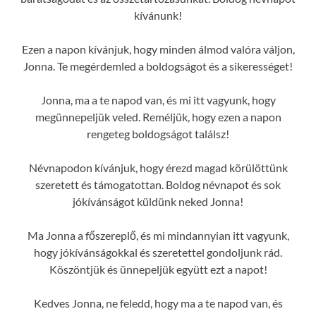
kívánunk!
Ezen a napon kívánjuk, hogy minden álmod valóra váljon,
Jonna. Te megérdemled a boldogságot és a sikerességet!
Jonna, ma a te napod van, és mi itt vagyunk, hogy
megünnepeljük veled. Reméljük, hogy ezen a napon
rengeteg boldogságot találsz!
Névnapodon kívánjuk, hogy érezd magad körülöttünk
szeretett és támogatottan. Boldog névnapot és sok
jókívánságot küldünk neked Jonna!
Ma Jonna a főszereplő, és mi mindannyian itt vagyunk,
hogy jókívánságokkal és szeretettel gondoljunk rád.
Köszöntjük és ünnepeljük együtt ezt a napot!
Kedves Jonna, ne feledd, hogy ma a te napod van, és