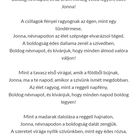
Jonna!
A csillagok fényei ragyognak az égen, mint egy
tündérmese,
Jonna, névnapodon az élet szépsége elvarázsol téged.
A boldogság édes dallama zenél a szívedben,
Boldog névnapot, és kívánjuk, hogy minden álmod valóra
váljon!
Mint a tavasz első virágai, amik a földből bújnak,
Jonna, ma a te napod, amikor a szívünk ismét megdobban.
Az élet ragyog, mint a reggeli napfény,
Boldog névnapot, és kívánjuk, hogy minden napod boldog
legyen!
Mint a madarak dalolása a reggeli hajnalon,
Jonna, névnapodon a boldogság dalát zengjük.
A szeretet virága nyílik szívünkben, mint egy édes rózsa,