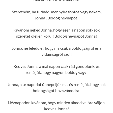
Szeretném, ha tudnád, mennyire fontos vagy nekem,
Jonna . Boldog névnapot!
Kívánom neked Jonna, hogy ezen a napon sok-sok
szeretet öleljen körül! Boldog névnapot Jonna!
Jonna, ne feledd el, hogy ma csak a boldogságról és a
vidámságról szól!
Kedves Jonna, a mai napon csak rád gondolunk, és
reméljük, hogy nagyon boldog vagy!
Jonna, a te napodat ünnepeljük ma, és reméljük, hogy sok
boldogságot hoz számodra!
Névnapodon kívánom, hogy minden álmod valóra váljon,
kedves Jonna!