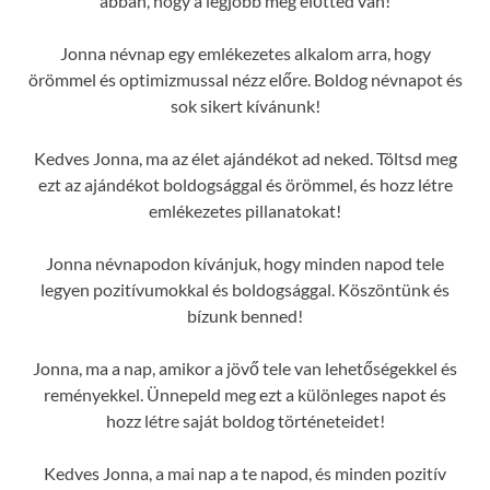
abban, hogy a legjobb még előtted van!
Jonna névnap egy emlékezetes alkalom arra, hogy
örömmel és optimizmussal nézz előre. Boldog névnapot és
sok sikert kívánunk!
Kedves Jonna, ma az élet ajándékot ad neked. Töltsd meg
ezt az ajándékot boldogsággal és örömmel, és hozz létre
emlékezetes pillanatokat!
Jonna névnapodon kívánjuk, hogy minden napod tele
legyen pozitívumokkal és boldogsággal. Köszöntünk és
bízunk benned!
Jonna, ma a nap, amikor a jövő tele van lehetőségekkel és
reményekkel. Ünnepeld meg ezt a különleges napot és
hozz létre saját boldog történeteidet!
Kedves Jonna, a mai nap a te napod, és minden pozitív