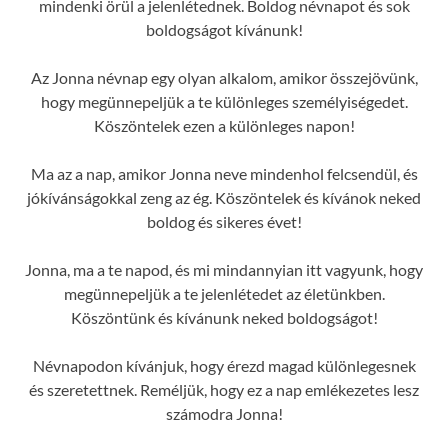
mindenki örül a jelenlétednek. Boldog névnapot és sok
boldogságot kívánunk!
Az Jonna névnap egy olyan alkalom, amikor összejövünk,
hogy megünnepeljük a te különleges személyiségedet.
Köszöntelek ezen a különleges napon!
Ma az a nap, amikor Jonna neve mindenhol felcsendül, és
jókívánságokkal zeng az ég. Köszöntelek és kívánok neked
boldog és sikeres évet!
Jonna, ma a te napod, és mi mindannyian itt vagyunk, hogy
megünnepeljük a te jelenlétedet az életünkben.
Köszöntünk és kívánunk neked boldogságot!
Névnapodon kívánjuk, hogy érezd magad különlegesnek
és szeretettnek. Reméljük, hogy ez a nap emlékezetes lesz
számodra Jonna!