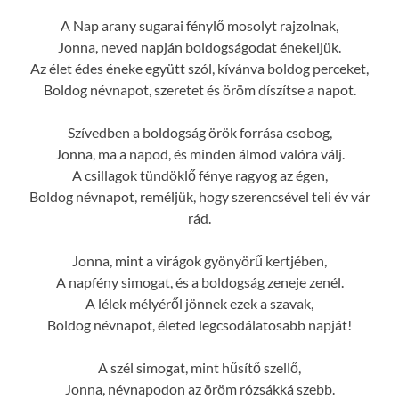
A Nap arany sugarai fénylő mosolyt rajzolnak,
Jonna, neved napján boldogságodat énekeljük.
Az élet édes éneke együtt szól, kívánva boldog perceket,
Boldog névnapot, szeretet és öröm díszítse a napot.
Szívedben a boldogság örök forrása csobog,
Jonna, ma a napod, és minden álmod valóra válj.
A csillagok tündöklő fénye ragyog az égen,
Boldog névnapot, reméljük, hogy szerencsével teli év vár
rád.
Jonna, mint a virágok gyönyörű kertjében,
A napfény simogat, és a boldogság zeneje zenél.
A lélek mélyéről jönnek ezek a szavak,
Boldog névnapot, életed legcsodálatosabb napját!
A szél simogat, mint hűsítő szellő,
Jonna, névnapodon az öröm rózsákká szebb.