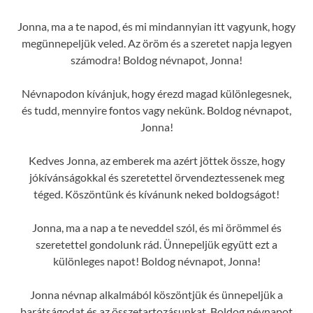
Jonna, ma a te napod, és mi mindannyian itt vagyunk, hogy
megünnepeljük veled. Az öröm és a szeretet napja legyen
számodra! Boldog névnapot, Jonna!
Névnapodon kívánjuk, hogy érezd magad különlegesnek,
és tudd, mennyire fontos vagy nekünk. Boldog névnapot,
Jonna!
Kedves Jonna, az emberek ma azért jöttek össze, hogy
jókívánságokkal és szeretettel örvendeztessenek meg
téged. Köszöntünk és kívánunk neked boldogságot!
Jonna, ma a nap a te neveddel szól, és mi örömmel és
szeretettel gondolunk rád. Ünnepeljük együtt ezt a
különleges napot! Boldog névnapot, Jonna!
Jonna névnap alkalmából köszöntjük és ünnepeljük a
barátságodat és az összetartozásunkat. Boldog névnapot