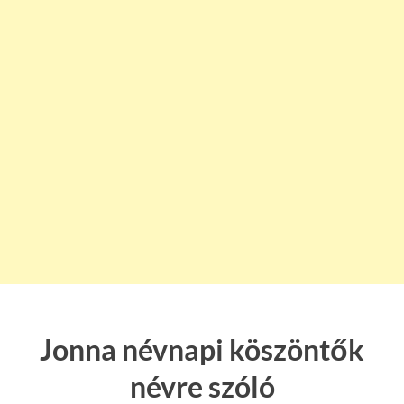
Jonna névnapi köszöntők
névre szóló