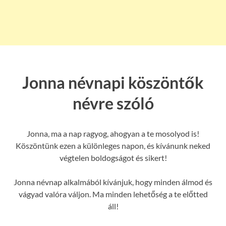
Jonna névnapi köszöntők
névre szóló
Jonna, ma a nap ragyog, ahogyan a te mosolyod is!
Köszöntünk ezen a különleges napon, és kívánunk neked
végtelen boldogságot és sikert!
Jonna névnap alkalmából kívánjuk, hogy minden álmod és
vágyad valóra váljon. Ma minden lehetőség a te előtted
áll!