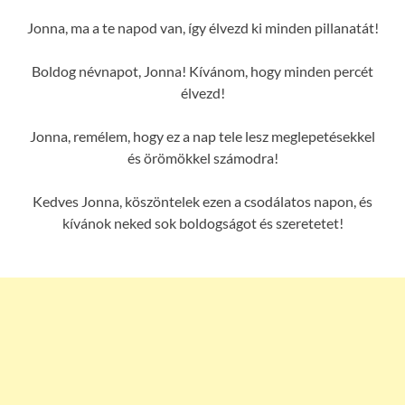
Jonna, ma a te napod van, így élvezd ki minden pillanatát!
Boldog névnapot, Jonna! Kívánom, hogy minden percét
élvezd!
Jonna, remélem, hogy ez a nap tele lesz meglepetésekkel
és örömökkel számodra!
Kedves Jonna, köszöntelek ezen a csodálatos napon, és
kívánok neked sok boldogságot és szeretetet!