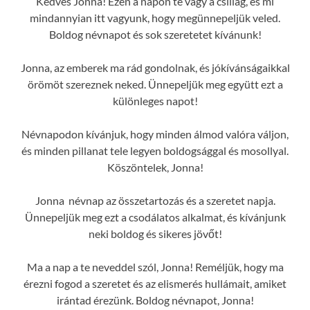
Kedves Jonna! Ezen a napon te vagy a csillag, és mi
mindannyian itt vagyunk, hogy megünnepeljük veled.
Boldog névnapot és sok szeretetet kívánunk!
Jonna, az emberek ma rád gondolnak, és jókívánságaikkal
örömöt szereznek neked. Ünnepeljük meg együtt ezt a
különleges napot!
Névnapodon kívánjuk, hogy minden álmod valóra váljon,
és minden pillanat tele legyen boldogsággal és mosollyal.
Köszöntelek, Jonna!
Jonna névnap az összetartozás és a szeretet napja.
Ünnepeljük meg ezt a csodálatos alkalmat, és kívánjunk
neki boldog és sikeres jövőt!
Ma a nap a te neveddel szól, Jonna! Reméljük, hogy ma
érezni fogod a szeretet és az elismerés hullámait, amiket
irántad érezünk. Boldog névnapot, Jonna!