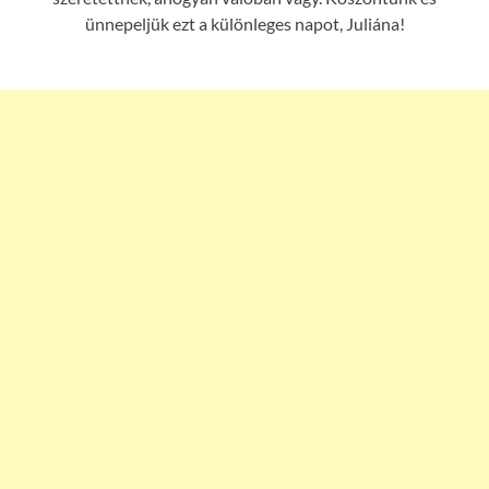
ünnepeljük ezt a különleges napot, Juliána!