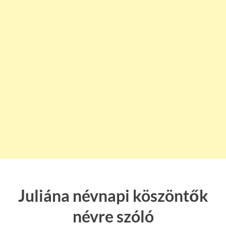
Juliána névnapi köszöntők
névre szóló