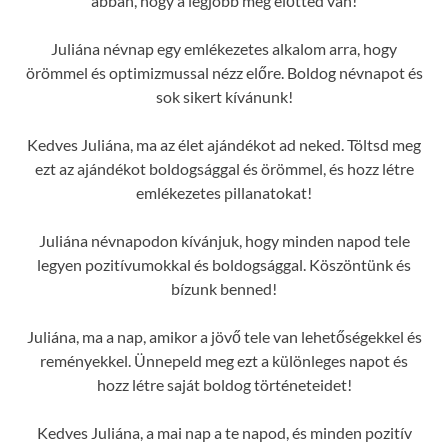
abban, hogy a legjobb még előtted van!
Juliána névnap egy emlékezetes alkalom arra, hogy
örömmel és optimizmussal nézz előre. Boldog névnapot és
sok sikert kívánunk!
Kedves Juliána, ma az élet ajándékot ad neked. Töltsd meg
ezt az ajándékot boldogsággal és örömmel, és hozz létre
emlékezetes pillanatokat!
Juliána névnapodon kívánjuk, hogy minden napod tele
legyen pozitívumokkal és boldogsággal. Köszöntünk és
bízunk benned!
Juliána, ma a nap, amikor a jövő tele van lehetőségekkel és
reményekkel. Ünnepeld meg ezt a különleges napot és
hozz létre saját boldog történeteidet!
Kedves Juliána, a mai nap a te napod, és minden pozitív