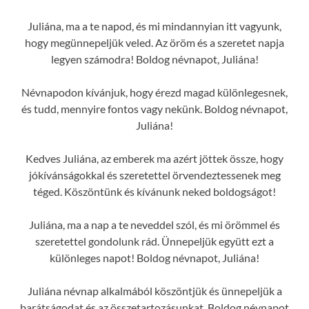
Juliána, ma a te napod, és mi mindannyian itt vagyunk,
hogy megünnepeljük veled. Az öröm és a szeretet napja
legyen számodra! Boldog névnapot, Juliána!
Névnapodon kívánjuk, hogy érezd magad különlegesnek,
és tudd, mennyire fontos vagy nekünk. Boldog névnapot,
Juliána!
Kedves Juliána, az emberek ma azért jöttek össze, hogy
jókívánságokkal és szeretettel örvendeztessenek meg
téged. Köszöntünk és kívánunk neked boldogságot!
Juliána, ma a nap a te neveddel szól, és mi örömmel és
szeretettel gondolunk rád. Ünnepeljük együtt ezt a
különleges napot! Boldog névnapot, Juliána!
Juliána névnap alkalmából köszöntjük és ünnepeljük a
barátságodat és az összetartozásunkat. Boldog névnapot