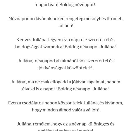
napod van! Boldog névnapot!
Névnapodon kívánok neked rengeteg mosolyt és örömet,
Juliána!
Kedves Juliána, legyen ez a nap tele szeretettel és
boldogsággal számodra! Boldog névnapot Juliána!
Juliána, névnapod alkalmából sok szeretettel és
jókívánsággal köszöntelek!
Juliána , ma ne csak elfogadd a jókívánságaimat, hanem
élvezd is a napot! Boldog névnapot Juliána!
Ezen a csodálatos napon köszöntelek Juliána, és kívánom,
hogy minden álmod valóra váljon!
Juliána, remélem, hogy ez a névnap különleges és
emlékezetes lesz számodra!