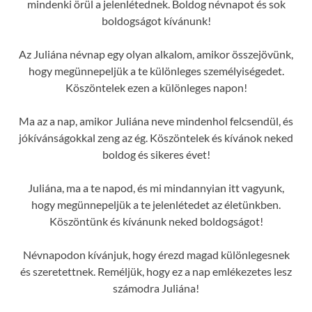
mindenki örül a jelenlétednek. Boldog névnapot és sok
boldogságot kívánunk!
Az Juliána névnap egy olyan alkalom, amikor összejövünk,
hogy megünnepeljük a te különleges személyiségedet.
Köszöntelek ezen a különleges napon!
Ma az a nap, amikor Juliána neve mindenhol felcsendül, és
jókívánságokkal zeng az ég. Köszöntelek és kívánok neked
boldog és sikeres évet!
Juliána, ma a te napod, és mi mindannyian itt vagyunk,
hogy megünnepeljük a te jelenlétedet az életünkben.
Köszöntünk és kívánunk neked boldogságot!
Névnapodon kívánjuk, hogy érezd magad különlegesnek
és szeretettnek. Reméljük, hogy ez a nap emlékezetes lesz
számodra Juliána!