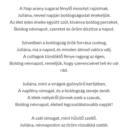
A Nap arany sugarai fénylő mosolyt rajzolnak,
Juliána, neved napján boldogságodat énekeljük.
Az élet édes éneke együtt szól, kívánva boldog perceket,
Boldog névnapot, szeretet és öröm díszítse a napot.
Szívedben a boldogság örök forrása csobog,
Juliána, ma a napod, és minden álmod valóra válj.
A csillagok tündöklő fénye ragyog az égen,
Boldog névnapot, reméljük, hogy szerencsével teli év vár
rád.
Juliána, mint a virágok gyönyörű kertjében,
A napfény simogat, és a boldogság zeneje zenél.
A lélek mélyéről jönnek ezek a szavak,
Boldog névnapot, életed legcsodálatosabb napját!
A szél simogat, mint hűsítő szellő,
Juliána, névnapodon az öröm rózsákká szebb.