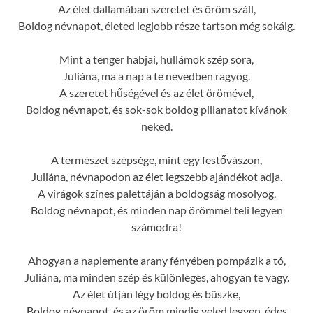
Az élet dallamában szeretet és öröm száll,
Boldog névnapot, életed legjobb része tartson még sokáig.
Mint a tenger habjai, hullámok szép sora,
Juliána, ma a nap a te nevedben ragyog.
A szeretet hűségével és az élet örömével,
Boldog névnapot, és sok-sok boldog pillanatot kívánok
neked.
A természet szépsége, mint egy festővászon,
Juliána, névnapodon az élet legszebb ajándékot adja.
A virágok színes palettáján a boldogság mosolyog,
Boldog névnapot, és minden nap örömmel teli legyen
számodra!
Ahogyan a naplemente arany fényében pompázik a tó,
Juliána, ma minden szép és különleges, ahogyan te vagy.
Az élet útján légy boldog és büszke,
Boldog névnapot, és az öröm mindig veled legyen, édes