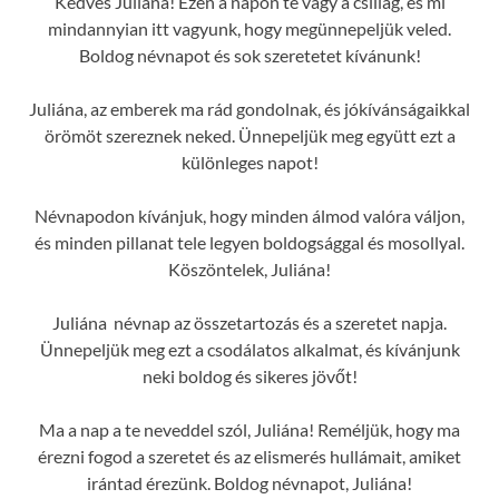
Kedves Juliána! Ezen a napon te vagy a csillag, és mi
mindannyian itt vagyunk, hogy megünnepeljük veled.
Boldog névnapot és sok szeretetet kívánunk!
Juliána, az emberek ma rád gondolnak, és jókívánságaikkal
örömöt szereznek neked. Ünnepeljük meg együtt ezt a
különleges napot!
Névnapodon kívánjuk, hogy minden álmod valóra váljon,
és minden pillanat tele legyen boldogsággal és mosollyal.
Köszöntelek, Juliána!
Juliána névnap az összetartozás és a szeretet napja.
Ünnepeljük meg ezt a csodálatos alkalmat, és kívánjunk
neki boldog és sikeres jövőt!
Ma a nap a te neveddel szól, Juliána! Reméljük, hogy ma
érezni fogod a szeretet és az elismerés hullámait, amiket
irántad érezünk. Boldog névnapot, Juliána!