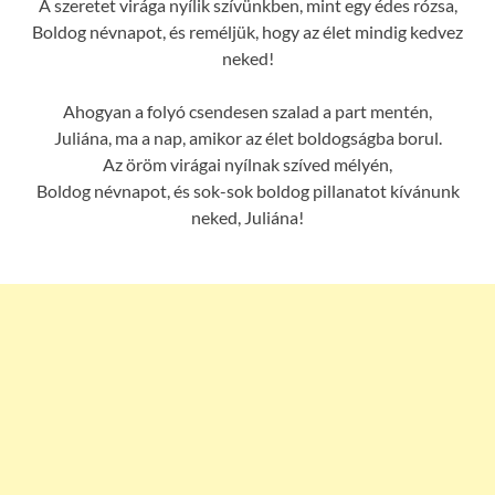
A szeretet virága nyílik szívünkben, mint egy édes rózsa,
Boldog névnapot, és reméljük, hogy az élet mindig kedvez
neked!
Ahogyan a folyó csendesen szalad a part mentén,
Juliána, ma a nap, amikor az élet boldogságba borul.
Az öröm virágai nyílnak szíved mélyén,
Boldog névnapot, és sok-sok boldog pillanatot kívánunk
neked, Juliána!