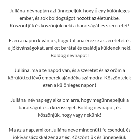
Juliána névnapján azt ünnepeljük, hogy ő egy különleges
ember, és sok boldogságot hozott az életünkbe.
Köszöntjük és köszönjük neki a barátságát és szeretetét!
Ezen a napon kívánjuk, hogy Juliána érezze a szeretetet és
a jókívánságokat, amiket barátai és családja küldenek neki.
Boldog névnapot!
Juliána, ma a te napod van, és a szeretet és az öröm a
körülötted lévő emberek ajándéka számodra. Köszöntelek
ezen a különleges napon!
Juliána névnap egy alkalom arra, hogy megünnepeljük a
barátságot és a közösséget. Boldog névnapot, és
köszönjük, hogy vagy nekünk!
Ma az a nap, amikor Juliána neve mindenütt felcsendül, és
jókívánságokkal zeng az ég. Köszöntjük és ünnepeljük