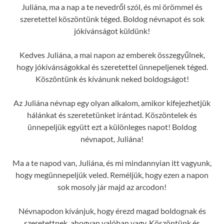
Juliána, ma a nap a te nevedről szól, és mi örömmel és
szeretettel köszöntünk téged. Boldog névnapot és sok
jókívánságot küldünk!
Kedves Juliána, a mai napon az emberek összegyűlnek,
hogy jókívánságokkal és szeretettel ünnepeljenek téged.
Köszöntünk és kívánunk neked boldogságot!
Az Juliána névnap egy olyan alkalom, amikor kifejezhetjük
hálánkat és szeretetünket irántad. Köszöntelek és
ünnepeljük együtt ezt a különleges napot! Boldog
névnapot, Juliána!
Ma a te napod van, Juliána, és mi mindannyian itt vagyunk,
hogy megünnepeljük veled. Reméljük, hogy ezen a napon
sok mosoly jár majd az arcodon!
Névnapodon kívánjuk, hogy érezd magad boldognak és
szeretettnek, ahogyan valóban vagy. Köszöntünk és