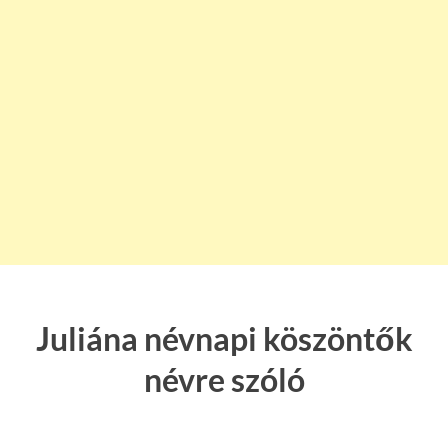
Juliána névnapi köszöntők
névre szóló