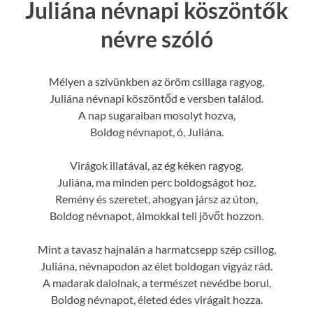
Juliána névnapi köszöntők
névre szóló
Mélyen a szívünkben az öröm csillaga ragyog,
Juliána névnapi köszöntőd e versben találod.
A nap sugaraiban mosolyt hozva,
Boldog névnapot, ó, Juliána.
Virágok illatával, az ég kéken ragyog,
Juliána, ma minden perc boldogságot hoz.
Remény és szeretet, ahogyan jársz az úton,
Boldog névnapot, álmokkal teli jövőt hozzon.
Mint a tavasz hajnalán a harmatcsepp szép csillog,
Juliána, névnapodon az élet boldogan vigyáz rád.
A madarak dalolnak, a természet nevédbe borul,
Boldog névnapot, életed édes virágait hozza.