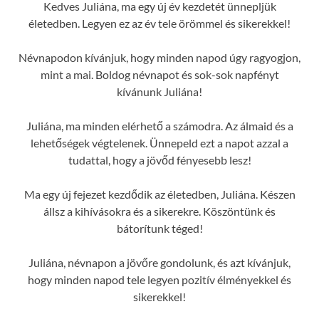
Kedves Juliána, ma egy új év kezdetét ünnepljük
életedben. Legyen ez az év tele örömmel és sikerekkel!
Névnapodon kívánjuk, hogy minden napod úgy ragyogjon,
mint a mai. Boldog névnapot és sok-sok napfényt
kívánunk Juliána!
Juliána, ma minden elérhető a számodra. Az álmaid és a
lehetőségek végtelenek. Ünnepeld ezt a napot azzal a
tudattal, hogy a jövőd fényesebb lesz!
Ma egy új fejezet kezdődik az életedben, Juliána. Készen
állsz a kihívásokra és a sikerekre. Köszöntünk és
bátorítunk téged!
Juliána, névnapon a jövőre gondolunk, és azt kívánjuk,
hogy minden napod tele legyen pozitív élményekkel és
sikerekkel!