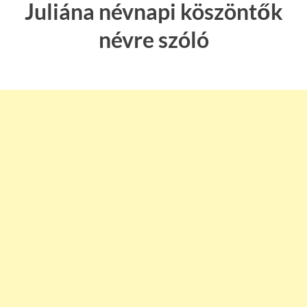
Juliána névnapi köszöntők
névre szóló