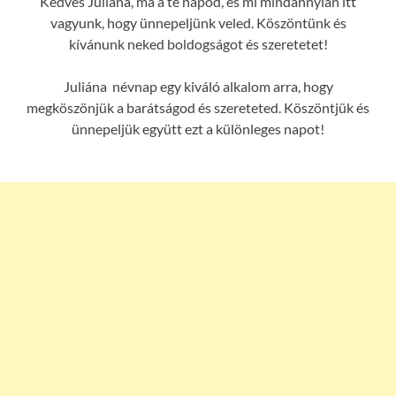
Kedves Juliána, ma a te napod, és mi mindannyian itt
vagyunk, hogy ünnepeljünk veled. Köszöntünk és
kívánunk neked boldogságot és szeretetet!
Juliána névnap egy kiváló alkalom arra, hogy
megköszönjük a barátságod és szereteted. Köszöntjük és
ünnepeljük együtt ezt a különleges napot!