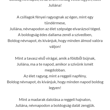
Juliána!
A csillagok fényei ragyognak az égen, mint egy
tündérmese,
Juliána, névnapodon az élet szépsége elvarázsol téged.
A boldogság édes dallama zenél a szívedben,
Boldog névnapot, és kívánjuk, hogy minden álmod valóra
váljon!
Mint a tavasz első virágai, amik a földből bújnak,
Juliána, ma a te napod, amikor a szívünk ismét
megdobban.
Az élet ragyog, mint a reggeli napfény,
Boldog névnapot, és kívánjuk, hogy minden napod boldog
legyen!
Mint a madarak dalolása a reggeli hajnalon,
Juliána, névnapodon a boldogság dalát zengjük.