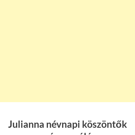
Julianna névnapi köszöntők