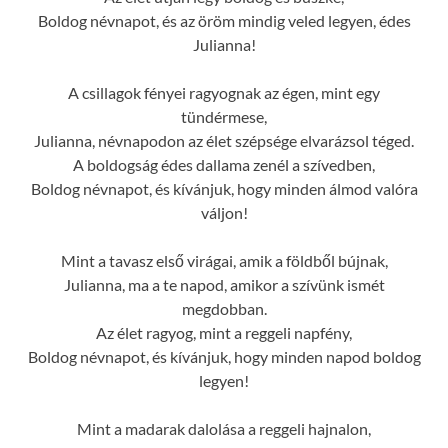
Boldog névnapot, és az öröm mindig veled legyen, édes
Julianna!
A csillagok fényei ragyognak az égen, mint egy
tündérmese,
Julianna, névnapodon az élet szépsége elvarázsol téged.
A boldogság édes dallama zenél a szívedben,
Boldog névnapot, és kívánjuk, hogy minden álmod valóra
váljon!
Mint a tavasz első virágai, amik a földből bújnak,
Julianna, ma a te napod, amikor a szívünk ismét
megdobban.
Az élet ragyog, mint a reggeli napfény,
Boldog névnapot, és kívánjuk, hogy minden napod boldog
legyen!
Mint a madarak dalolása a reggeli hajnalon,