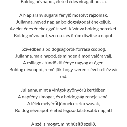
Boldog névnapot, életed édes virágait hozza.
A Nap arany sugarai fénylő mosolyt rajzolnak,
Julianna, neved napján boldogságodat énekeljük.
Az élet édes éneke együtt szól, kívánva boldog perceket,
Boldog névnapot, szeretet és öröm díszítse a napot.
Szívedben a boldogság örök forrása csobog,
Julianna, ma a napod, és minden álmod valóra válj.
A csillagok tündöklő fénye ragyog az égen,
Boldog névnapot, reméljük, hogy szerencsével teli év vár
rád.
Julianna, mint a virágok gyönyörű kertjében,
A napfény simogat, és a boldogság zeneje zenél.
A lélek mélyéről jönnek ezek a szavak,
Boldog névnapot, életed legcsodálatosabb napját!
A szél simogat, mint hűsítő szellő,