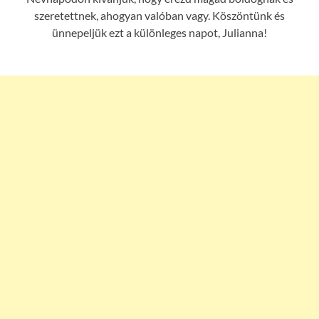
szeretettnek, ahogyan valóban vagy. Köszöntünk és
ünnepeljük ezt a különleges napot, Julianna!