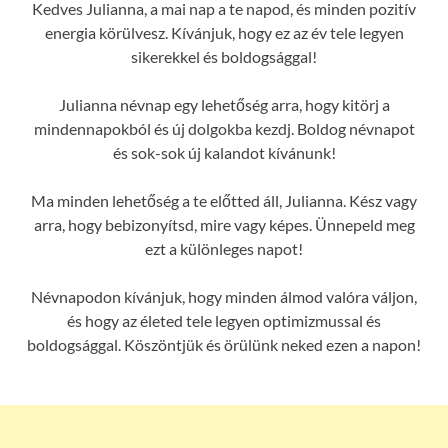
Kedves Julianna, a mai nap a te napod, és minden pozitív
energia körülvesz. Kívánjuk, hogy ez az év tele legyen
sikerekkel és boldogsággal!
Julianna névnap egy lehetőség arra, hogy kitörj a
mindennapokból és új dolgokba kezdj. Boldog névnapot
és sok-sok új kalandot kívánunk!
Ma minden lehetőség a te előtted áll, Julianna. Kész vagy
arra, hogy bebizonyítsd, mire vagy képes. Ünnepeld meg
ezt a különleges napot!
Névnapodon kívánjuk, hogy minden álmod valóra váljon,
és hogy az életed tele legyen optimizmussal és
boldogsággal. Köszöntjük és örülünk neked ezen a napon!