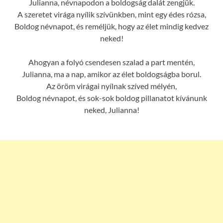
Julianna, névnapodon a boldogság dalát zengjük.
A szeretet virága nyílik szívünkben, mint egy édes rózsa,
Boldog névnapot, és reméljük, hogy az élet mindig kedvez
neked!
Ahogyan a folyó csendesen szalad a part mentén,
Julianna, ma a nap, amikor az élet boldogságba borul.
Az öröm virágai nyílnak szíved mélyén,
Boldog névnapot, és sok-sok boldog pillanatot kívánunk
neked, Julianna!