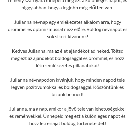
remény szárnyal. Ünnepeld meg ezt a különleges napot, és
higgy abban, hogy a legjobb még előtted van!
Julianna névnap egy emlékezetes alkalom arra, hogy
örömmel és optimizmussal nézz előre. Boldog névnapot és
sok sikert kívánunk!
Kedves Julianna, ma az élet ajándékot ad neked. Töltsd
meg ezt az ajándékot boldogsággal és örömmel, és hozz
létre emlékezetes pillanatokat!
Julianna névnapodon kívánjuk, hogy minden napod tele
legyen pozitívumokkal és boldogsággal. Köszöntünk és
bízunk benned!
Julianna, ma a nap, amikor a jövő tele van lehetőségekkel
és reményekkel. Ünnepeld meg ezt a különleges napot és
hozz létre saját boldog történeteidet!