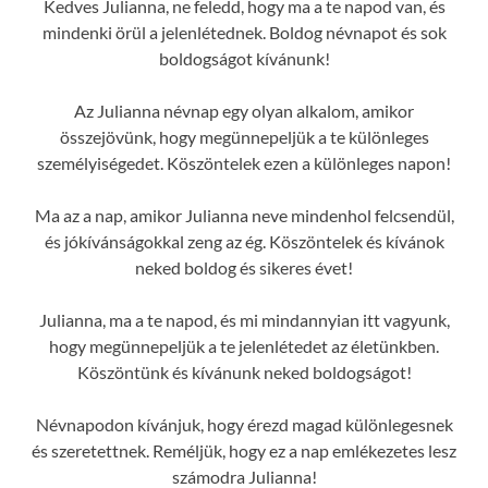
Kedves Julianna, ne feledd, hogy ma a te napod van, és
mindenki örül a jelenlétednek. Boldog névnapot és sok
boldogságot kívánunk!
Az Julianna névnap egy olyan alkalom, amikor
összejövünk, hogy megünnepeljük a te különleges
személyiségedet. Köszöntelek ezen a különleges napon!
Ma az a nap, amikor Julianna neve mindenhol felcsendül,
és jókívánságokkal zeng az ég. Köszöntelek és kívánok
neked boldog és sikeres évet!
Julianna, ma a te napod, és mi mindannyian itt vagyunk,
hogy megünnepeljük a te jelenlétedet az életünkben.
Köszöntünk és kívánunk neked boldogságot!
Névnapodon kívánjuk, hogy érezd magad különlegesnek
és szeretettnek. Reméljük, hogy ez a nap emlékezetes lesz
számodra Julianna!