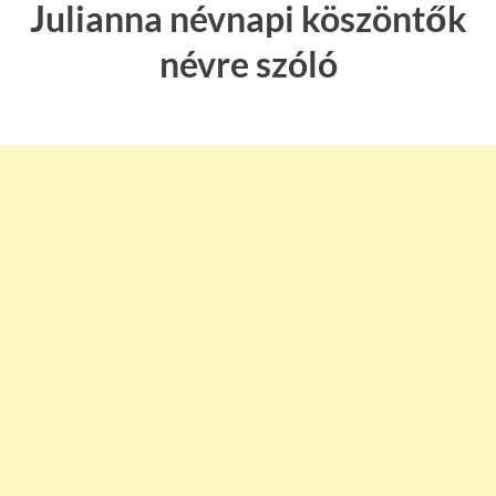
Julianna névnapi köszöntők
névre szóló