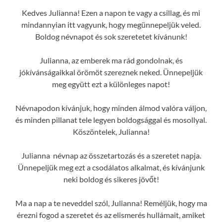
Kedves Julianna! Ezen a napon te vagy a csillag, és mi
mindannyian itt vagyunk, hogy megünnepeljük veled.
Boldog névnapot és sok szeretetet kívánunk!
Julianna, az emberek ma rád gondolnak, és
jókívánságaikkal örömöt szereznek neked. Ünnepeljük
meg együtt ezt a különleges napot!
Névnapodon kívánjuk, hogy minden álmod valóra váljon,
és minden pillanat tele legyen boldogsággal és mosollyal.
Köszöntelek, Julianna!
Julianna névnap az összetartozás és a szeretet napja.
Ünnepeljük meg ezt a csodálatos alkalmat, és kívánjunk
neki boldog és sikeres jövőt!
Ma a nap a te neveddel szól, Julianna! Reméljük, hogy ma
érezni fogod a szeretet és az elismerés hullámait, amiket