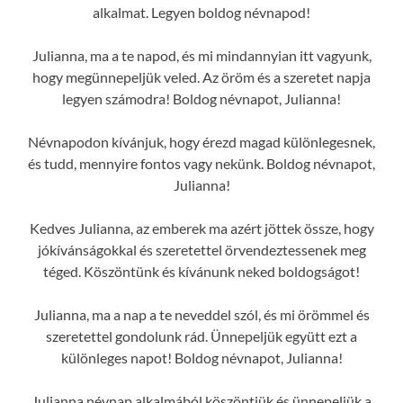
alkalmat. Legyen boldog névnapod!
Julianna, ma a te napod, és mi mindannyian itt vagyunk,
hogy megünnepeljük veled. Az öröm és a szeretet napja
legyen számodra! Boldog névnapot, Julianna!
Névnapodon kívánjuk, hogy érezd magad különlegesnek,
és tudd, mennyire fontos vagy nekünk. Boldog névnapot,
Julianna!
Kedves Julianna, az emberek ma azért jöttek össze, hogy
jókívánságokkal és szeretettel örvendeztessenek meg
téged. Köszöntünk és kívánunk neked boldogságot!
Julianna, ma a nap a te neveddel szól, és mi örömmel és
szeretettel gondolunk rád. Ünnepeljük együtt ezt a
különleges napot! Boldog névnapot, Julianna!
Julianna névnap alkalmából köszöntjük és ünnepeljük a