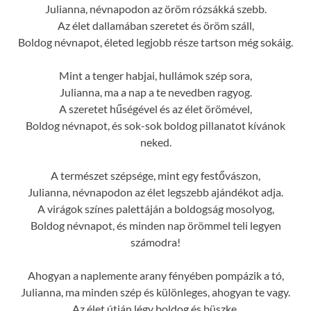
Julianna, névnapodon az öröm rózsákká szebb.
Az élet dallamában szeretet és öröm száll,
Boldog névnapot, életed legjobb része tartson még sokáig.
Mint a tenger habjai, hullámok szép sora,
Julianna, ma a nap a te nevedben ragyog.
A szeretet hűségével és az élet örömével,
Boldog névnapot, és sok-sok boldog pillanatot kívánok
neked.
A természet szépsége, mint egy festővászon,
Julianna, névnapodon az élet legszebb ajándékot adja.
A virágok színes palettáján a boldogság mosolyog,
Boldog névnapot, és minden nap örömmel teli legyen
számodra!
Ahogyan a naplemente arany fényében pompázik a tó,
Julianna, ma minden szép és különleges, ahogyan te vagy.
Az élet útján légy boldog és büszke,