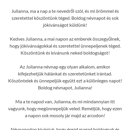
Julianna, ma a nap a te nevedről szól, és mi örömmel és
szeretettel köszöntünk téged. Boldog névnapot és sok
jókívánságot küldünk!
Kedves Julianna, a mai napon az emberek összegyűlnek,
hogy jókívánságokkal és szeretettel ünnepeljenek téged.
Köszöntünk és kívánunk neked boldogságot!
Az Julianna névnap egy olyan alkalom, amikor
kifejezhetjük hálánkat és szeretetünket irántad.
Köszöntelek és ünnepeljük együtt ezt a különleges napot!
Boldog névnapot, Julianna!
Ma a te napod van, Julianna, és mi mindannyian itt
vagyunk, hogy megünnepeljük veled. Reméljük, hogy ezen
a napon sok mosoly jár majd az arcodon!
Névnapodon kívánjuk, hogy érezd magad boldognak és