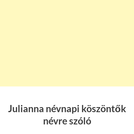
Julianna névnapi köszöntők
névre szóló