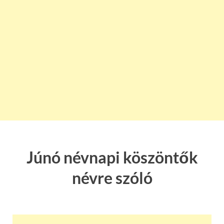
Júnó névnapi köszöntők
névre szóló