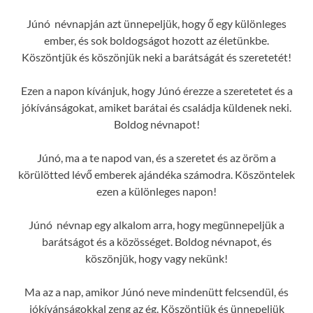
Júnó névnapján azt ünnepeljük, hogy ő egy különleges
ember, és sok boldogságot hozott az életünkbe.
Köszöntjük és köszönjük neki a barátságát és szeretetét!
Ezen a napon kívánjuk, hogy Júnó érezze a szeretetet és a
jókívánságokat, amiket barátai és családja küldenek neki.
Boldog névnapot!
Júnó, ma a te napod van, és a szeretet és az öröm a
körülötted lévő emberek ajándéka számodra. Köszöntelek
ezen a különleges napon!
Júnó névnap egy alkalom arra, hogy megünnepeljük a
barátságot és a közösséget. Boldog névnapot, és
köszönjük, hogy vagy nekünk!
Ma az a nap, amikor Júnó neve mindenütt felcsendül, és
jókívánságokkal zeng az ég. Köszöntjük és ünnepeljük