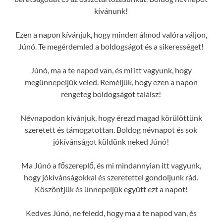
kívánunk!
Ezen a napon kívánjuk, hogy minden álmod valóra váljon,
Júnó. Te megérdemled a boldogságot és a sikerességet!
Júnó, ma a te napod van, és mi itt vagyunk, hogy
megünnepeljük veled. Reméljük, hogy ezen a napon
rengeteg boldogságot találsz!
Névnapodon kívánjuk, hogy érezd magad körülöttünk
szeretett és támogatottan. Boldog névnapot és sok
jókívánságot küldünk neked Júnó!
Ma Júnó a főszereplő, és mi mindannyian itt vagyunk,
hogy jókívánságokkal és szeretettel gondoljunk rád.
Köszöntjük és ünnepeljük együtt ezt a napot!
Kedves Júnó, ne feledd, hogy ma a te napod van, és