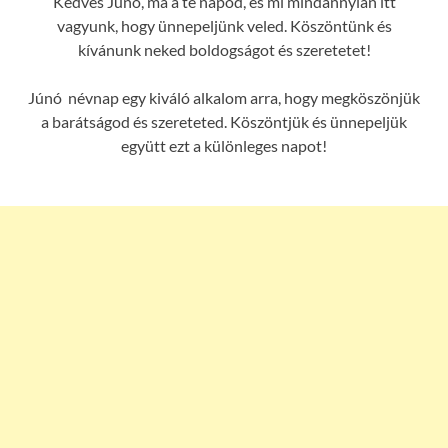
Kedves Júnó, ma a te napod, és mi mindannyian itt
vagyunk, hogy ünnepeljünk veled. Köszöntünk és
kívánunk neked boldogságot és szeretetet!
Júnó névnap egy kiváló alkalom arra, hogy megköszönjük
a barátságod és szereteted. Köszöntjük és ünnepeljük
együtt ezt a különleges napot!