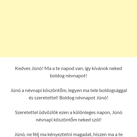
Kedves Júnó! Ma a te napod van, így kívánok neked
boldog névnapot!
Júnó a névnapi köszöntőm, legyen ma tele boldogsággal
és szeretettel! Boldog névnapot Júnó!
Szeretettel üdvözlök ezen a különleges napon, Júnó
névnapi köszöntőm neked szól!
Júnó, ne félj ma kényeztetni magadat, hiszen ma a te