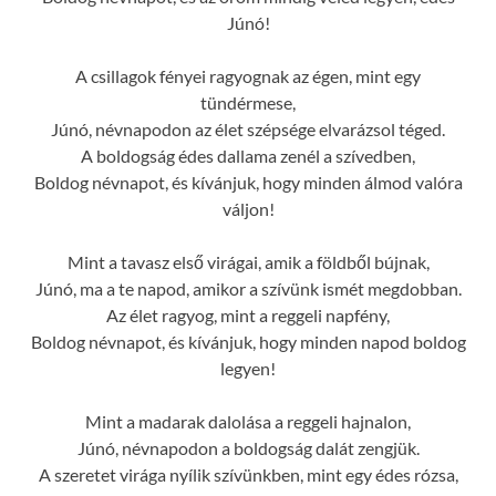
Júnó!
A csillagok fényei ragyognak az égen, mint egy
tündérmese,
Júnó, névnapodon az élet szépsége elvarázsol téged.
A boldogság édes dallama zenél a szívedben,
Boldog névnapot, és kívánjuk, hogy minden álmod valóra
váljon!
Mint a tavasz első virágai, amik a földből bújnak,
Júnó, ma a te napod, amikor a szívünk ismét megdobban.
Az élet ragyog, mint a reggeli napfény,
Boldog névnapot, és kívánjuk, hogy minden napod boldog
legyen!
Mint a madarak dalolása a reggeli hajnalon,
Júnó, névnapodon a boldogság dalát zengjük.
A szeretet virága nyílik szívünkben, mint egy édes rózsa,