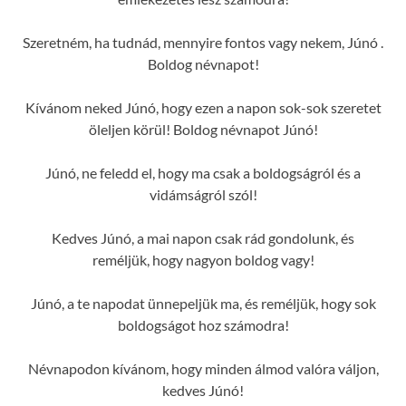
Szeretném, ha tudnád, mennyire fontos vagy nekem, Júnó .
Boldog névnapot!
Kívánom neked Júnó, hogy ezen a napon sok-sok szeretet
öleljen körül! Boldog névnapot Júnó!
Júnó, ne feledd el, hogy ma csak a boldogságról és a
vidámságról szól!
Kedves Júnó, a mai napon csak rád gondolunk, és
reméljük, hogy nagyon boldog vagy!
Júnó, a te napodat ünnepeljük ma, és reméljük, hogy sok
boldogságot hoz számodra!
Névnapodon kívánom, hogy minden álmod valóra váljon,
kedves Júnó!