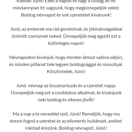
Kedves Júnó! Ezen a napon te vagy a csillag, és mi
mindannyian itt vagyunk, hogy megünnepeljük veled.
Boldog névnapot és sok szeretetet kívánunk!
Júnó, az emberek ma rád gondolnak, és jókívánságaikkal
örömöt szereznek neked. Ünnepeljük meg együtt ezt a
különleges napot!
Névnapodon kívánjuk, hogy minden álmod valóra váljon,
és minden pillanat tele legyen boldogsággal és mosollyal.
Köszöntelek, Júnó!
Júnó névnap az összetartozás és a szeretet napja.
Ünnepeljük meg ezt a csodálatos alkalmat, és kívánjunk
neki boldog és sikeres jövőt!
Ma a nap a te neveddel szól, Júnó! Reméljük, hogy ma
érezni fogod a szeretet és az elismerés hullámait, amiket
irántad érezünk. Boldog névnapot, Júnó!