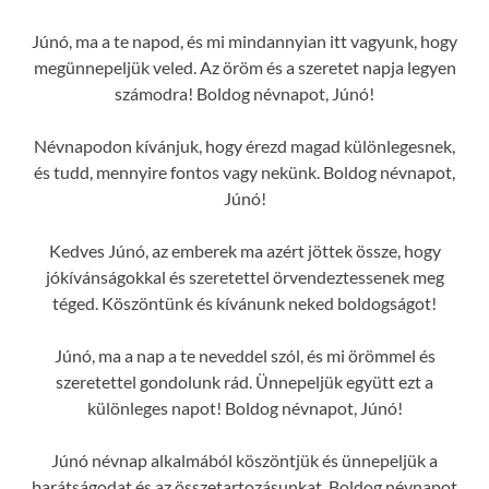
Júnó, ma a te napod, és mi mindannyian itt vagyunk, hogy
megünnepeljük veled. Az öröm és a szeretet napja legyen
számodra! Boldog névnapot, Júnó!
Névnapodon kívánjuk, hogy érezd magad különlegesnek,
és tudd, mennyire fontos vagy nekünk. Boldog névnapot,
Júnó!
Kedves Júnó, az emberek ma azért jöttek össze, hogy
jókívánságokkal és szeretettel örvendeztessenek meg
téged. Köszöntünk és kívánunk neked boldogságot!
Júnó, ma a nap a te neveddel szól, és mi örömmel és
szeretettel gondolunk rád. Ünnepeljük együtt ezt a
különleges napot! Boldog névnapot, Júnó!
Júnó névnap alkalmából köszöntjük és ünnepeljük a
barátságodat és az összetartozásunkat. Boldog névnapot