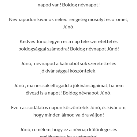
napod van! Boldog névnapot!
Névnapodon kívánok neked rengeteg mosolyt és örömet,
Júnó!
Kedves Júnó, legyen ez a nap tele szeretettel és
boldogsággal számodra! Boldog névnapot Júnó!
Júnó, névnapod alkalmából sok szeretettel és
jókívánsággal köszöntelek!
Júnó , ma ne csak elfogadd a jókívánságaimat, hanem
élvezd is a napot! Boldog névnapot Júnó!
Ezen a csodálatos napon köszöntelek Júnó, és kívánom,
hogy minden álmod valóra váljon!
Júnó, remélem, hogy ez a névnap különleges és
emlékezetes lesz számodra!