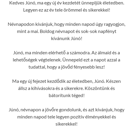
Kedves Júnó, ma egy új év kezdetét ünnepljük életedben.
Legyen ez az év tele örömmel és sikerekkel!
Névnapodon kívánjuk, hogy minden napod úgy ragyogjon,
mint a mai. Boldog névnapot és sok-sok napfényt
kívánunk Júnó!
Júnó, ma minden elérhető a számodra. Az álmaid és a
lehetőségek végtelenek. Ünnepeld ezt a napot azzal a
tudattal, hogy a jövőd fényesebb lesz!
Ma egy új fejezet kezdődik az életedben, Júnó. Készen
állsz a kihívásokra és a sikerekre. Köszöntünk és
bátorítunk téged!
Júnó, névnapon a jövőre gondolunk, és azt kívánjuk, hogy
minden napod tele legyen pozitív élményekkel és
sikerekkel!