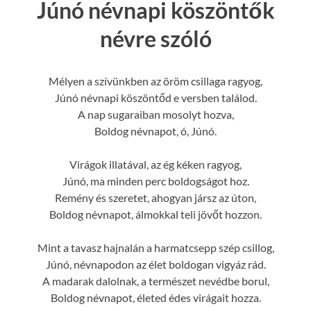
Júnó névnapi köszöntők
névre szóló
Mélyen a szívünkben az öröm csillaga ragyog,
Júnó névnapi köszöntőd e versben találod.
A nap sugaraiban mosolyt hozva,
Boldog névnapot, ó, Júnó.
Virágok illatával, az ég kéken ragyog,
Júnó, ma minden perc boldogságot hoz.
Remény és szeretet, ahogyan jársz az úton,
Boldog névnapot, álmokkal teli jövőt hozzon.
Mint a tavasz hajnalán a harmatcsepp szép csillog,
Júnó, névnapodon az élet boldogan vigyáz rád.
A madarak dalolnak, a természet nevédbe borul,
Boldog névnapot, életed édes virágait hozza.