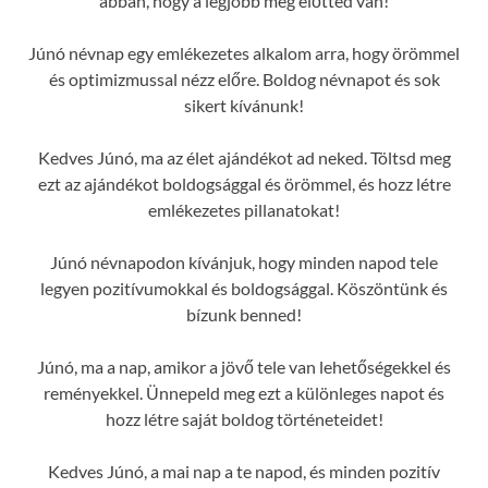
abban, hogy a legjobb még előtted van!
Júnó névnap egy emlékezetes alkalom arra, hogy örömmel
és optimizmussal nézz előre. Boldog névnapot és sok
sikert kívánunk!
Kedves Júnó, ma az élet ajándékot ad neked. Töltsd meg
ezt az ajándékot boldogsággal és örömmel, és hozz létre
emlékezetes pillanatokat!
Júnó névnapodon kívánjuk, hogy minden napod tele
legyen pozitívumokkal és boldogsággal. Köszöntünk és
bízunk benned!
Júnó, ma a nap, amikor a jövő tele van lehetőségekkel és
reményekkel. Ünnepeld meg ezt a különleges napot és
hozz létre saját boldog történeteidet!
Kedves Júnó, a mai nap a te napod, és minden pozitív