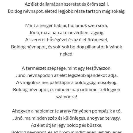
Az élet dallamában szeretet és öröm száll,
Boldog névnapot, életed legjobb része tartson még sokáig.
Mint a tenger habjai, hullámok szép sora,
Júnó, ma a nap a te nevedben ragyog.
A szeretet hűségével és az élet örömével,
Boldog névnapot, és sok-sok boldog pillanatot kívánok
neked.
A természet szépsége, mint egy festővászon,
Júnó, névnapodon az élet legszebb ajándékot adja.
A virágok színes palettáján a boldogság mosolyog,
Boldog névnapot, és minden nap örömmel teli legyen
számodra!
Ahogyan a naplemente arany fényében pompázik a tó,
Júnó, ma minden szép és különleges, ahogyan te vagy.
Az élet útján légy boldog és büszke,
Boldog névnapot, és az öröm mindig veled legyen, édes