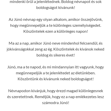
mindenki örül a jelenlétednek. Boldog névnapot és sok
boldogságot kívánunk!
Az Júnó névnap egy olyan alkalom, amikor összejövünk,
hogy megünnepeljük a te különleges személyiségedet.
Köszöntelek ezen a különleges napon!
Ma az a nap, amikor Júnó neve mindenhol felcsendül, és
jókívánságokkal zeng az ég. Köszöntelek és kívánok neked
boldog és sikeres évet!
Júnó, ma a te napod, és mi mindannyian itt vagyunk, hogy
megünnepeljük a te jelenlétedet az életünkben.
Köszöntünk és kívánunk neked boldogságot!
Névnapodon kívánjuk, hogy érezd magad különlegesnek
és szeretettnek. Reméljük, hogy ez a nap emlékezetes lesz
számodra Júnó!