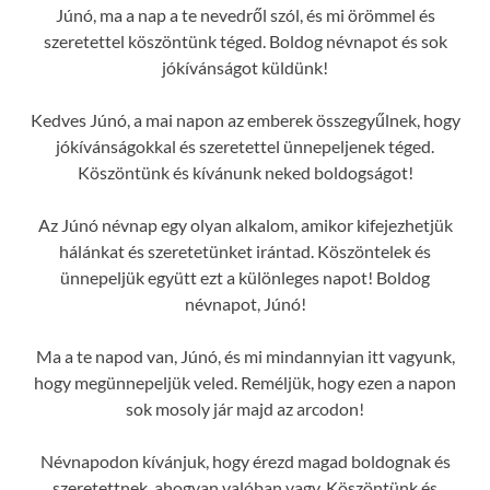
Júnó, ma a nap a te nevedről szól, és mi örömmel és
szeretettel köszöntünk téged. Boldog névnapot és sok
jókívánságot küldünk!
Kedves Júnó, a mai napon az emberek összegyűlnek, hogy
jókívánságokkal és szeretettel ünnepeljenek téged.
Köszöntünk és kívánunk neked boldogságot!
Az Júnó névnap egy olyan alkalom, amikor kifejezhetjük
hálánkat és szeretetünket irántad. Köszöntelek és
ünnepeljük együtt ezt a különleges napot! Boldog
névnapot, Júnó!
Ma a te napod van, Júnó, és mi mindannyian itt vagyunk,
hogy megünnepeljük veled. Reméljük, hogy ezen a napon
sok mosoly jár majd az arcodon!
Névnapodon kívánjuk, hogy érezd magad boldognak és
szeretettnek, ahogyan valóban vagy. Köszöntünk és