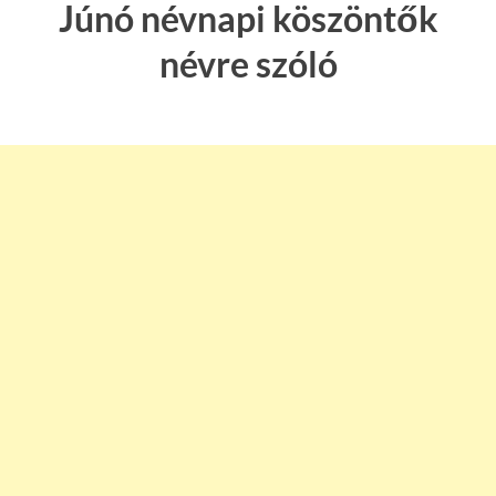
Júnó névnapi köszöntők
névre szóló