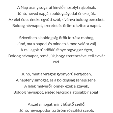
A Nap arany sugarai fénylő mosolyt rajzolnak,
Júnó, neved napján boldogságodat énekeljük.
Az élet édes éneke együtt szól, kívánva boldog perceket,
Boldog névnapot, szeretet és öröm díszítse a napot.
Szívedben a boldogság örök forrása csobog,
Júnó, ma a napod, és minden álmod valóra válj.
A csillagok tündöklő fénye ragyog az égen,
Boldog névnapot, reméljük, hogy szerencsével teli év vár
rád.
Júnó, mint a virágok gyönyörű kertjében,
A napfény simogat, és a boldogság zeneje zenél.
A lélek mélyéről jönnek ezek a szavak,
Boldog névnapot, életed legcsodálatosabb napját!
A szél simogat, mint hűsítő szellő,
Júnó, névnapodon az öröm rózsákká szebb.