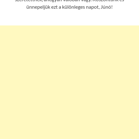
ünnepeljük ezt a különleges napot, Júnó!