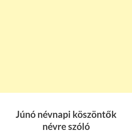
Júnó névnapi köszöntők
névre szóló