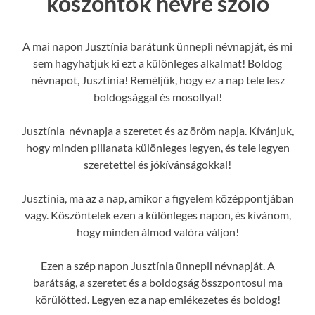
köszöntők névre szóló
A mai napon Jusztínia barátunk ünnepli névnapját, és mi
sem hagyhatjuk ki ezt a különleges alkalmat! Boldog
névnapot, Jusztínia! Reméljük, hogy ez a nap tele lesz
boldogsággal és mosollyal!
Jusztínia névnapja a szeretet és az öröm napja. Kívánjuk,
hogy minden pillanata különleges legyen, és tele legyen
szeretettel és jókívánságokkal!
Jusztínia, ma az a nap, amikor a figyelem középpontjában
vagy. Köszöntelek ezen a különleges napon, és kívánom,
hogy minden álmod valóra váljon!
Ezen a szép napon Jusztínia ünnepli névnapját. A
barátság, a szeretet és a boldogság összpontosul ma
körülötted. Legyen ez a nap emlékezetes és boldog!