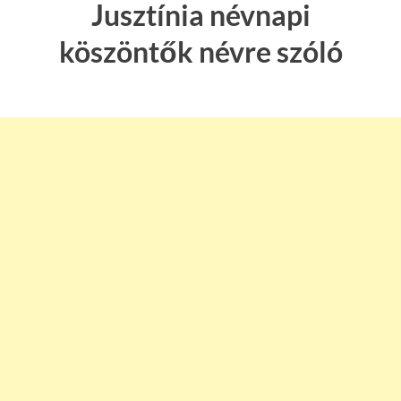
Jusztínia névnapi
köszöntők névre szóló