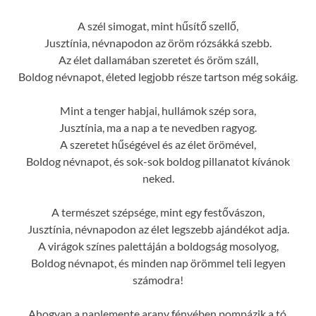
A szél simogat, mint hűsítő szellő,
Jusztínia, névnapodon az öröm rózsákká szebb.
Az élet dallamában szeretet és öröm száll,
Boldog névnapot, életed legjobb része tartson még sokáig.
Mint a tenger habjai, hullámok szép sora,
Jusztínia, ma a nap a te nevedben ragyog.
A szeretet hűségével és az élet örömével,
Boldog névnapot, és sok-sok boldog pillanatot kívánok
neked.
A természet szépsége, mint egy festővászon,
Jusztínia, névnapodon az élet legszebb ajándékot adja.
A virágok színes palettáján a boldogság mosolyog,
Boldog névnapot, és minden nap örömmel teli legyen
számodra!
Ahogyan a naplemente arany fényében pompázik a tó,