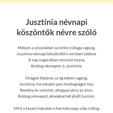
Jusztínia névnapi
köszöntők névre szóló
Mélyen a szívünkben az öröm csillaga ragyog,
Jusztínia névnapi köszöntőd e versben találod.
A nap sugaraiban mosolyt hozva,
Boldog névnapot, ó, Jusztínia.
Virágok illatával, az ég kéken ragyog,
Jusztínia, ma minden perc boldogságot hoz.
Remény és szeretet, ahogyan jársz az úton,
Boldog névnapot, álmokkal teli jövőt hozzon.
Mint a tavasz hajnalán a harmatcsepp szép csillog,