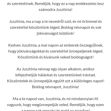
és szeretettnek. Reméljük, hogy ez a nap emlékezetes lesz
számodra Jusztínia!
Jusztínia, ma a nap a te nevedről szól, és mi örömmel és
szeretettel köszöntünk téged. Boldog névnapot és sok
jókívánságot küldünk!
Kedves Jusztínia, a mai napon az emberek összegyűlnek,
hogy jókívánságokkal és szeretettel ünnepeljenek téged.
Köszöntünk és kívánunk neked boldogságot!
Az Jusztínia névnap egy olyan alkalom, amikor
kifejezhetjük hálánkat és szeretetünket irántad.
Köszöntelek és ünnepeljük együtt ezt a különleges napot!
Boldog névnapot, Jusztínia!
Ma a te napod van, Jusztínia, és mi mindannyian itt
vagyunk, hogy megünnepeljük veled. Reméljük, hogy ezen
a napon sok mosoly jár majd az arcodon!