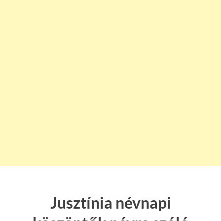
Jusztínia névnapi