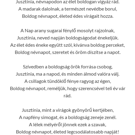
Jusztínia, névnapodon az élet boldogan vigyáz rád.
A madarak dalolnak, a természet nevédbe borul,
Boldog névnapot, életed édes virágait hozza.
A Nap arany sugarai fénylő mosolyt rajzolnak,
Jusztínia, neved napján boldogságodat énekeljük.
Az élet édes éneke együtt szól, kívánva boldog perceket,
Boldog névnapot, szeretet és öröm díszítse a napot.
Szívedben a boldogság örök forrása csobog,
Jusztínia, ma a napod, és minden álmod valóra válj.
A csillagok tündöklő fénye ragyog az égen,
Boldog névnapot, reméljük, hogy szerencsével teli év vár
rád.
Jusztínia, mint a virágok gyönyörű kertjében,
A napfény simogat, és a boldogság zeneje zenél.
A lélek mélyéről jönnek ezek a szavak,
Boldog névnapot, életed legcsodálatosabb napját!