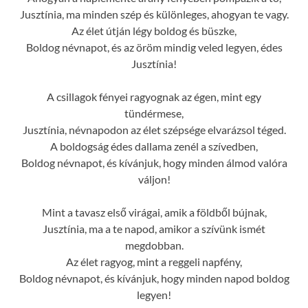
Jusztínia, ma minden szép és különleges, ahogyan te vagy.
Az élet útján légy boldog és büszke,
Boldog névnapot, és az öröm mindig veled legyen, édes
Jusztínia!
A csillagok fényei ragyognak az égen, mint egy
tündérmese,
Jusztínia, névnapodon az élet szépsége elvarázsol téged.
A boldogság édes dallama zenél a szívedben,
Boldog névnapot, és kívánjuk, hogy minden álmod valóra
váljon!
Mint a tavasz első virágai, amik a földből bújnak,
Jusztínia, ma a te napod, amikor a szívünk ismét
megdobban.
Az élet ragyog, mint a reggeli napfény,
Boldog névnapot, és kívánjuk, hogy minden napod boldog
legyen!