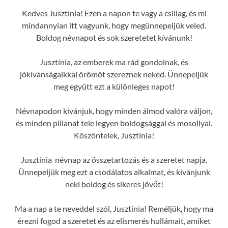
Kedves Jusztínia! Ezen a napon te vagy a csillag, és mi
mindannyian itt vagyunk, hogy megünnepeljük veled.
Boldog névnapot és sok szeretetet kívánunk!
Jusztínia, az emberek ma rád gondolnak, és
jókívánságaikkal örömöt szereznek neked. Ünnepeljük
meg együtt ezt a különleges napot!
Névnapodon kívánjuk, hogy minden álmod valóra váljon,
és minden pillanat tele legyen boldogsággal és mosollyal.
Köszöntelek, Jusztínia!
Jusztínia névnap az összetartozás és a szeretet napja.
Ünnepeljük meg ezt a csodálatos alkalmat, és kívánjunk
neki boldog és sikeres jövőt!
Ma a nap a te neveddel szól, Jusztínia! Reméljük, hogy ma
érezni fogod a szeretet és az elismerés hullámait, amiket