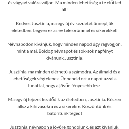
és vágyad valóra váljon. Ma minden lehetőség a te előtted
áll!
Kedves Jusztínia, ma egy új év kezdetét ünnepljük
életedben. Legyen ez az év tele örömmel és sikerekkel!
Névnapodon kívánjuk, hogy minden napod úgy ragyogjon,
mint a mai. Boldog névnapot és sok-sok napfényt
kívánunk Jusztínia!
Jusztínia, ma minden elérhető a számodra. Az álmaid és a
lehetőségek végtelenek. Ünnepeld ezt a napot azzal a
tudattal, hogy a jövőd fényesebb lesz!
Ma egy új fejezet kezdődik az életedben, Jusztínia. Készen
állsz a kihívásokra és a sikerekre. Köszöntünk és
bátorítunk téged!
Jusztínia, névnapon a jövőre gondolunk, és azt kívánjuk,