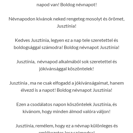
napod van! Boldog névnapot!
Névnapodon kívánok neked rengeteg mosolyt és örömet,
Jusztínia!
Kedves Jusztínia, legyen ez a nap tele szeretettel és
boldogsággal számodra! Boldog névnapot Jusztínia!
Jusztínia, névnapod alkalmából sok szeretettel és
jókívánsággal köszöntelek!
Jusztínia , ma ne csak elfogadd a jókívánságaimat, hanem
élvezd is a napot! Boldog névnapot Jusztínia!
Ezen a csodálatos napon köszöntelek Jusztínia, és
kívánom, hogy minden álmod valóra váljon!
Jusztínia, remélem, hogy ez a névnap különleges és
emlékezetes lesz számodra!