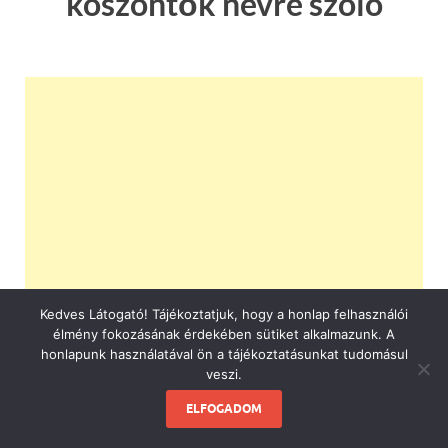
köszöntők névre szóló
Kedves Látogató! Tájékoztatjuk, hogy a honlap felhasználói
élmény fokozásának érdekében sütiket alkalmazunk. A
honlapunk használatával ön a tájékoztatásunkat tudomásul
veszi.
ELFOGADOM