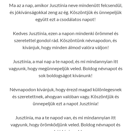
Ma az a nap, amikor Jusztínia neve mindenütt felcsendül,
és jókívánságokkal zeng az ég. Köszöntjük és ünnepeljük
együtt ezt a csodálatos napot!
Kedves Jusztínia, ezen a napon mindenki örömmel és
szeretettel gondol rád. Köszöntünk névnapodon, és
kívánjuk, hogy minden álmod valóra váljon!
Jusztínia, a mai nap a te napod, és mi mindannyian itt
vagyunk, hogy megünnepeljük veled. Boldog névnapot és
sok boldogságot kívánunk!
Névnapodon kívánjuk, hogy érezd magad különlegesnek
és szeretettnek, ahogyan valóban vagy. Köszöntjük és
ünnepeljük ezt a napot Jusztínia!
Jusztínia, ma a te napod van, és mi mindannyian itt
vagyunk, hogy örömködjünk veled. Boldog névnapot és