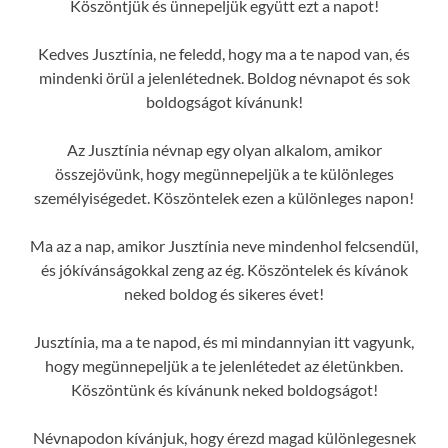
Köszöntjük és ünnepeljük együtt ezt a napot!
Kedves Jusztínia, ne feledd, hogy ma a te napod van, és
mindenki örül a jelenlétednek. Boldog névnapot és sok
boldogságot kívánunk!
Az Jusztínia névnap egy olyan alkalom, amikor
összejövünk, hogy megünnepeljük a te különleges
személyiségedet. Köszöntelek ezen a különleges napon!
Ma az a nap, amikor Jusztínia neve mindenhol felcsendül,
és jókívánságokkal zeng az ég. Köszöntelek és kívánok
neked boldog és sikeres évet!
Jusztínia, ma a te napod, és mi mindannyian itt vagyunk,
hogy megünnepeljük a te jelenlétedet az életünkben.
Köszöntünk és kívánunk neked boldogságot!
Névnapodon kívánjuk, hogy érezd magad különlegesnek