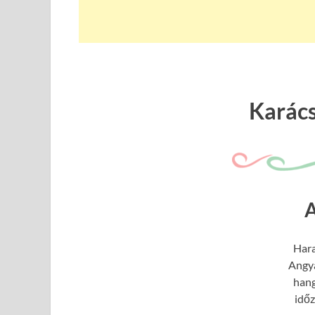
Karác
Har
Angya
hang
idő