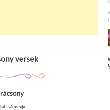
2
1
2
sony versek
rácsony
kul a város zaja