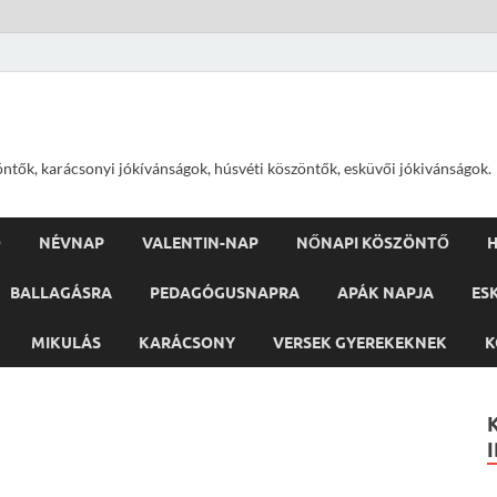
öntők, karácsonyi jókívánságok, húsvéti köszöntők, esküvői jókivánságok.
Ő
NÉVNAP
VALENTIN-NAP
NŐNAPI KÖSZÖNTŐ
H
BALLAGÁSRA
PEDAGÓGUSNAPRA
APÁK NAPJA
ES
MIKULÁS
KARÁCSONY
VERSEK GYEREKEKNEK
K