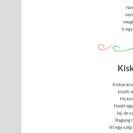
Nes
ném
megt
is eg
Kis
Kiskarács
kisült-
Ha kis
Hadd egy
Jaj, de 
Ragyog r
Itt egy szép