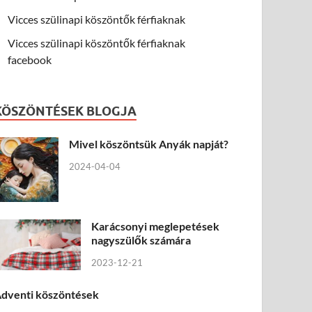
Vicces szülinapi köszöntők férfiaknak
Vicces szülinapi köszöntők férfiaknak
facebook
KÖSZÖNTÉSEK BLOGJA
Mivel köszöntsük Anyák napját?
2024-04-04
Karácsonyi meglepetések
nagyszülők számára
2023-12-21
dventi köszöntések