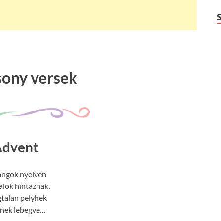
sony versek
Advent
angok nyelvén
lok hintáznak,
talan pelyhek
znek lebegve…