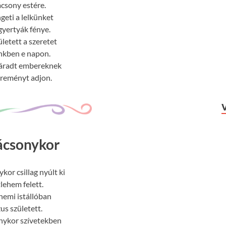
csony estére.
eti a lelkünket
 gyertyák fénye.
etett a szeretet
nkben e napon.
fáradt embereknek
, reményt adjon.
ácsonykor
kor csillag nyúlt ki
lehem felett.
hemi istállóban
us született.
nykor szívetekben