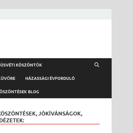
ÚSVÉTI KÖSZÖNTŐK
KÜVŐRE
HÁZASSÁGI ÉVFORDULÓ
ÖSZÖNTÉSEK BLOG
KÖSZÖNTÉSEK, JÓKÍVÁNSÁGOK,
IDÉZETEK: