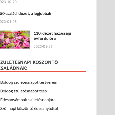
023-10-20
50 család idézet, a legjobbak
023-01-28
110 idézet házassági
évfordulóra
2023-01-26
SZÜLETÉSNAPI KÖSZÖNTŐ
CSALÁDNAK:
Boldog születésnapot testvérem
Boldog születésnapot tesó
Édesanyámnak születésnapjára
Szülinapi köszöntő édesanyádtól