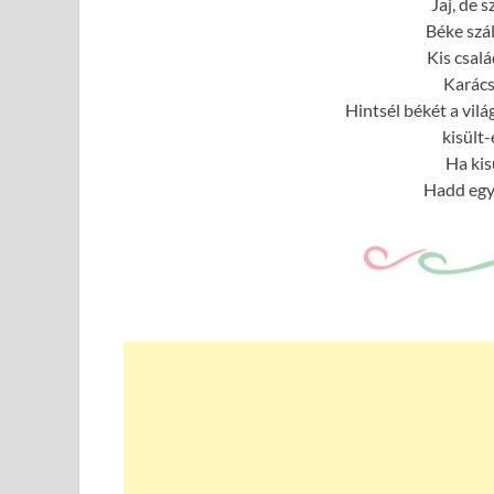
Jaj, de 
Béke szá
Kis csalá
Karács
Hintsél békét a vilá
kisült
Ha kis
Hadd egy