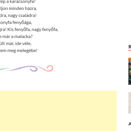
szép a karácsonyfa!
lljon minden házra,
dra, nagy családra!
onyfa fenyőága,
gra! Kis fenyőfa, nagy fenyőfa,
-e már a malacka?
ült már, ide véle,
em meg melegébe!
A