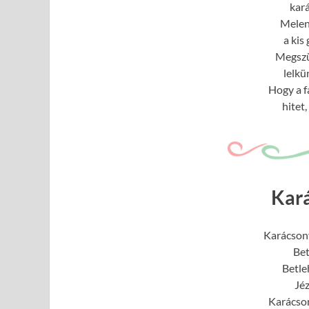
kará
Meleng
a kis
Megszül
lelkü
Hogy a 
hitet
Kar
Karácsony
Bet
Betle
Jéz
Karácso