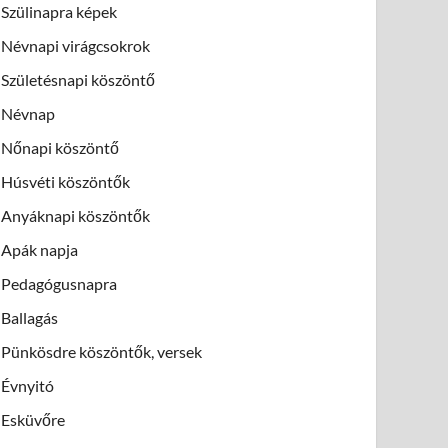
Szülinapra képek
Névnapi virágcsokrok
Születésnapi köszöntő
Névnap
Nőnapi köszöntő
Húsvéti köszöntők
Anyáknapi köszöntők
Apák napja
Pedagógusnapra
Ballagás
Pünkösdre köszöntők, versek
Évnyitó
Esküvőre