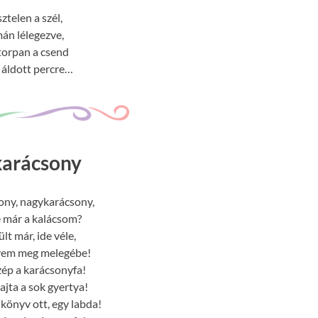
ztelen a szél,
án lélegezve,
orpan a csend
y áldott percre…
karácsony
ony, nagykarácsony,
e már a kalácsom?
ült már, ide véle,
em meg melegébe!
szép a karácsonyfa!
ajta a sok gyertya!
 könyv ott, egy labda!